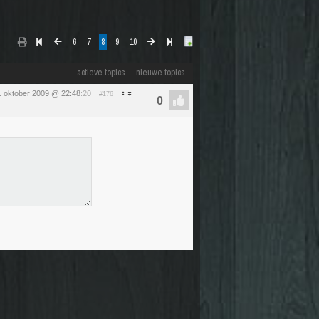
6
7
8
9
10
actieve topics
nieuwe topics
1 oktober 2009 @ 22:48
:20
#176