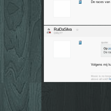
De races van
RuiDaSilva
ORLY?
quote:
Op
z
De ra
Volgens mij k
Music is no longe
above all sold!
ht