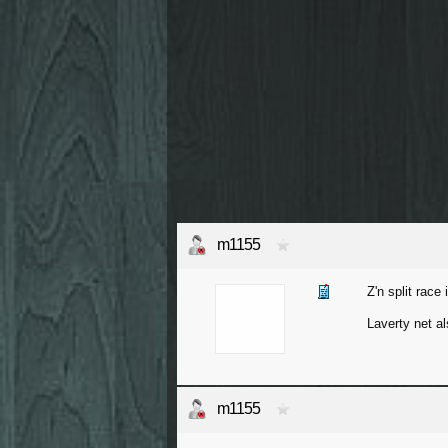
m1155
Z'n split race
Laverty net a
m1155