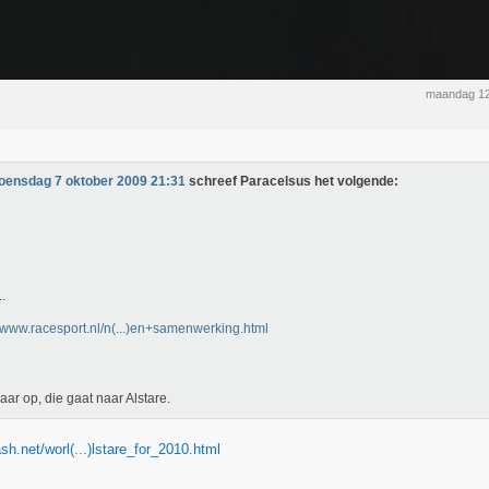
maandag 12
oensdag 7 oktober 2009 21:31
schreef Paracelsus het volgende:
.
//www.racesport.nl/n(...)en+samenwerking.html
aar op, die gaat naar Alstare.
sh.net/worl(...)lstare_for_2010.html