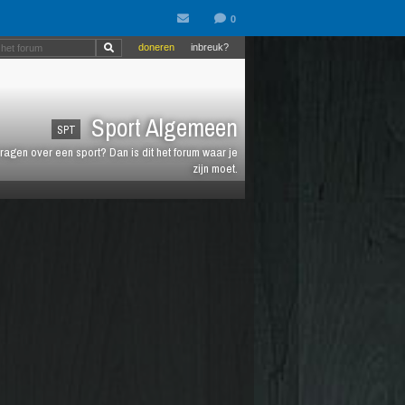
doneren
inbreuk?
Sport Algemeen
SPT
vragen over een sport? Dan is dit het forum waar je
zijn moet.