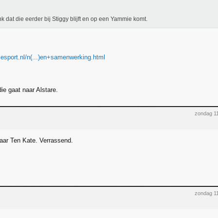
nk dat die eerder bij Stiggy blijft en op een Yammie komt.
cesport.nl/n(...)en+samenwerking.html
ie gaat naar Alstare.
zondag 1
aar Ten Kate. Verrassend.
zondag 1