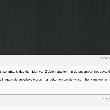
vrijdag
 is wel irritant, dus die tijden van 2 delen optellen. (in de supersport het geval 
ls Haga in de superbike erg dichtbij gekomen om de winst in het kampioenscha
zondag 