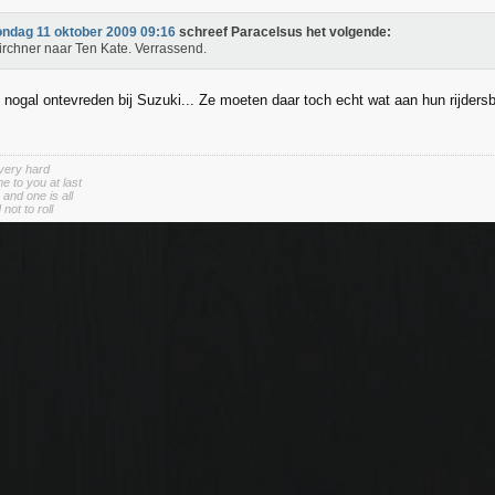
ondag 11 oktober 2009 09:16
schreef Paracelsus het volgende:
rchner naar Ten Kate. Verrassend.
s nogal ontevreden bij Suzuki... Ze moeten daar toch echt wat aan hun rijders
 very hard
e to you at last
and one is all
not to roll