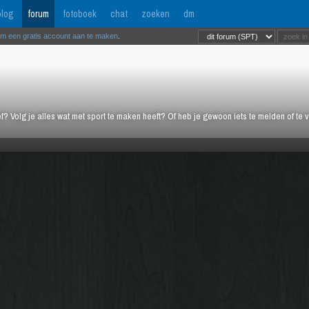
log
forum
fotoboek
chat
zoeken
dm
om een gratis account aan te maken
.
ief? Volg je alles wat met sport te maken heeft? Of heb je gewoon iets te melden of te 