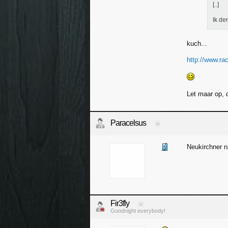
[..]
Ik de
kuch...
http://www.ra
Let maar op, d
Paracelsus
Neukirchner n
Fir3fly
Goodnight everybody!