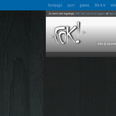
frontpage
sport
games
film & tv
web
Je bent niet ingelogd.
Klik hier om in te loggen
of
hier 
Ben jij sport