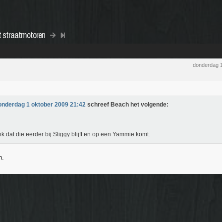
et straatmotoren
donderdag 
onderdag 1 oktober 2009 21:42
schreef Beach het volgende:
nk dat die eerder bij Stiggy blijft en op een Yammie komt.
n.