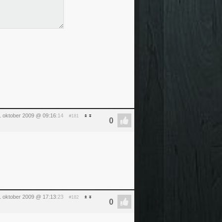
1 oktober 2009 @ 09:16
:14
#181
1 oktober 2009 @ 17:13
:23
#182