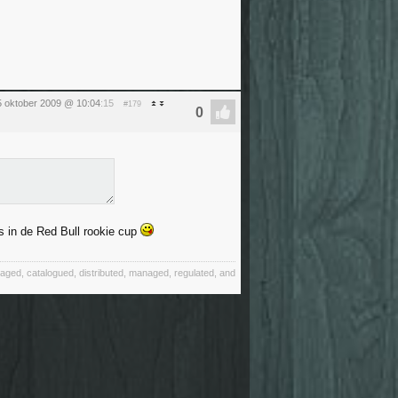
 oktober 2009 @ 10:04
:15
#179
s in de Red Bull rookie cup
ackaged, catalogued, distributed, managed, regulated, and