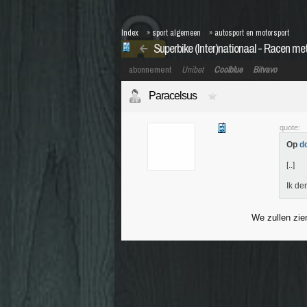
Index
»
sport algemeen
»
autosport en motorsport
Superbike (Inter)nationaal - Racen m
abonnement
Unibet
Coolblue
Bitvavo
Paracelsus
quote:
Op
d
[..]
Ik de
We zullen zie