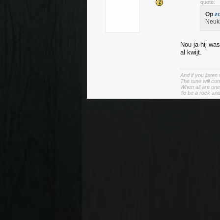
quote:
Op
z
Neuki
Nou ja hij wa
al kwijt.
And if you listen
The tune will com
When all are one 
To be a rock and 