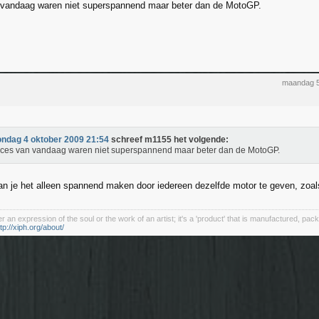
 vandaag waren niet superspannend maar beter dan de MotoGP.
maandag 5
ondag 4 oktober 2009 21:54
schreef m1155 het volgende:
ces van vandaag waren niet superspannend maar beter dan de MotoGP.
an je het alleen spannend maken door iedereen dezelfde motor te geven, zoal
r an expression of the soul or the work of an artist; it's a 'product' that is manufactured, p
tp://xiph.org/about/