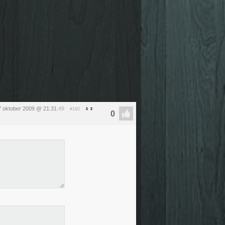
 oktober 2009 @ 21:31
:49
#180