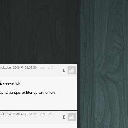
 2 oktober 2009 @ 08:06
:59
#177
dit weekeind)
p, 2 puntjes achter op Crutchlow.
4 oktober 2009 @ 21:54
:52
#178