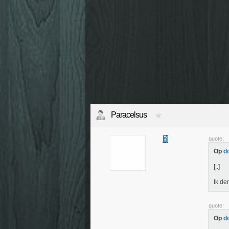
Paracelsus
quote:
Op
d
[..]
Ik de
quote:
Op
d