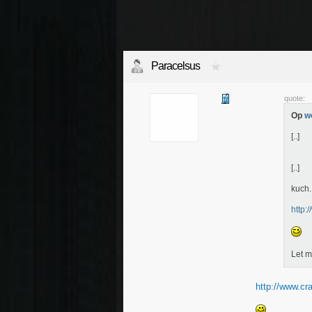
Paracelsus
quote:
Op
w
[..]
[..]
kuch..
http:
Let m
http://www.cra