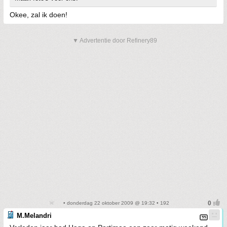
Okee, zal ik doen!
▼ Advertentie door Refinery89
• donderdag 22 oktober 2009 @ 19:32 • 192
M.Melandri