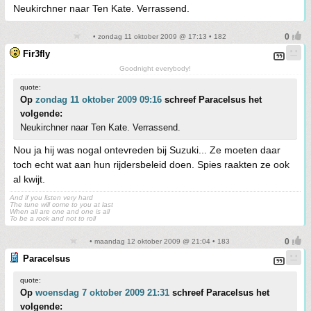
Neukirchner naar Ten Kate. Verrassend.
• zondag 11 oktober 2009 @ 17:13 • 182
Fir3fly
Goodnight everybody!
quote:
Op
zondag 11 oktober 2009 09:16
schreef Paracelsus het
volgende:
Neukirchner naar Ten Kate. Verrassend.
Nou ja hij was nogal ontevreden bij Suzuki... Ze moeten daar
toch echt wat aan hun rijdersbeleid doen. Spies raakten ze ook
al kwijt.
And if you listen very hard
The tune will come to you at last
When all are one and one is all
To be a rock and not to roll
• maandag 12 oktober 2009 @ 21:04 • 183
Paracelsus
quote:
Op
woensdag 7 oktober 2009 21:31
schreef Paracelsus het
volgende: