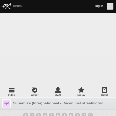
forum
log in
Index
Actief
MyAT
Nieuw
Dicht
Superbike (Inter)nationaal - Racen met straatmotoren
spt
1
2
3
4
5
6
7
8
9
10
11