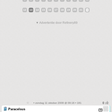
12
13
14
15
16
17
18
19
20
21
▼ Advertentie door Refinery89
• zondag 11 oktober 2009 @ 09:16 • 181
Paracelsus