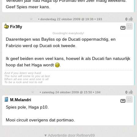
Verleden jaar had Haga op Portimao een zeer matig weekend.
Geef Spies meer kans.
• donderdag 22 oktober 2009 @ 19:36 • 193
Fir3fly
Goodnight everybody!
Daarentegen was Bayliss op de Ducati oppermachtig, en
Fabrizio werd op Ducati ook tweede.
Ik geef beiden even veel kans, hoewel ik als Ducati fan natuurlijk
hoop dat het Haga wordt
.
And if you listen very hard
The tune will come to you at last
When all are one and one is all
To be a rock and not to roll
• zaterdag 24 oktober 2009 @ 15:50 • 194
M.Melandri
Spies pole, Haga p10.
Mooi circuit overigens dat portimao.
▼ Advertentie door Refinery89