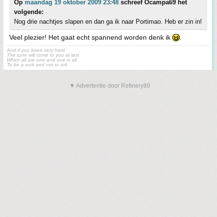
Op
maandag 19 oktober 2009 23:48
schreef Ocampa69 het
volgende:
Nog drie nachtjes slapen en dan ga ik naar Portimao. Heb er zin in!
Veel plezier! Het gaat echt spannend worden denk ik
.
And if you listen very hard
The tune will come to you at last
When all are one and one is all
To be a rock and not to roll
▼ Advertentie door Refinery89