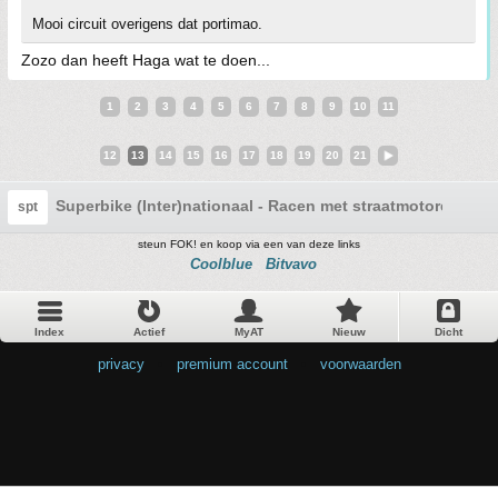
Mooi circuit overigens dat portimao.
Zozo dan heeft Haga wat te doen...
1
2
3
4
5
6
7
8
9
10
11
12
13
14
15
16
17
18
19
20
21
Superbike (Inter)nationaal - Racen met straatmotoren
spt
steun FOK! en koop via een van deze links
Coolblue
Bitvavo
Index
Actief
MyAT
Nieuw
Dicht
privacy
•
premium account
•
voorwaarden