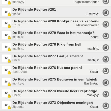
tv
monkyyy
SignificanteAnder
De Rijdende Rechter #281
tv
golfer
monkyyy
De Rijdende Rechter #280 Kookprinses vs kant-en-klaar d
tv
Szura
Mexicanobakker
De Rijdende Rechter #279 Waar is het mannetje?
tv
matthijst
Szura
De Rijdende Rechter #278 Rikie from hell
tv
matthijst
matthijst
De Rijdende Rechter #277 Laat je smeren!
tv
Oscar.
matthijst
De Rijdende Rechter #276 Kut met peren!
tv
BasEnAad
Oscar.
De Rijdende Rechter #275 Begraven in een fabriek
tv
monkyyy
BasEnAad
De Rijdende Rechter #274 tweede keer StepBridge
tv
Oscar.
monkyyy
De Rijdende Rechter #273 Objectieve meningen
tv
Zipportal
Oscar.