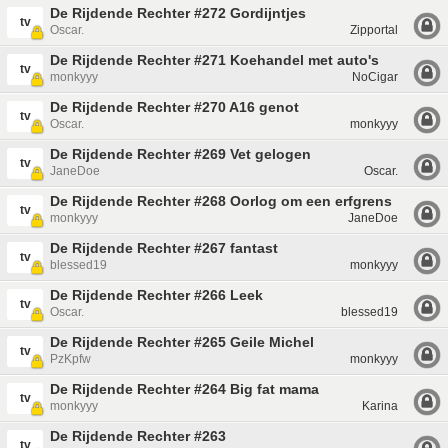
De Rijdende Rechter #272 Gordijntjes
tv
Oscar.
Zipportal
De Rijdende Rechter #271 Koehandel met auto's
tv
monkyyy
NoCigar
De Rijdende Rechter #270 A16 genot
tv
Oscar.
monkyyy
De Rijdende Rechter #269 Vet gelogen
tv
JaneDoe
Oscar.
De Rijdende Rechter #268 Oorlog om een erfgrens
tv
monkyyy
JaneDoe
De Rijdende Rechter #267 fantast
tv
blessed19
monkyyy
De Rijdende Rechter #266 Leek
tv
Oscar.
blessed19
De Rijdende Rechter #265 Geile Michel
tv
PzKpfw
monkyyy
De Rijdende Rechter #264 Big fat mama
tv
monkyyy
Karina
De Rijdende Rechter #263
tv