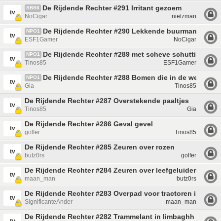
De Rijdende Rechter #291 Irritant gezoem
SBS6
tv
NoCigar
nietzman
De Rijdende Rechter #290 Lekkende buurmannnen
NPO1
tv
ESF1Gamer
NoCigar
De Rijdende Rechter #289 met scheve schuttingen
NPO1
tv
Tinos85
ESF1Gamer
De Rijdende Rechter #288 Bomen die in de weg staa
NPO1
tv
Gia
Tinos85
De Rijdende Rechter #287 Overstekende paaltjes
tv
Tinos85
Gia
De Rijdende Rechter #286 Geval gevel
tv
golfer
Tinos85
De Rijdende Rechter #285 Zeuren over rozen
tv
butz0rs
golfer
De Rijdende Rechter #284 Zeuren over leefgeluiden
tv
maan_man
butz0rs
De Rijdende Rechter #283 Overpad voor tractoren in Donk
tv
SignificanteAnder
maan_man
De Rijdende Rechter #282 Trammelant in limbaghh