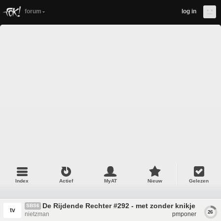
forum
log in
Index
Actief
MyAT
Nieuw
Gelezen
De Rijdende Rechter #292 - met zonder knikje van Jo
SBS6
tv
26
nietzman
pmponer