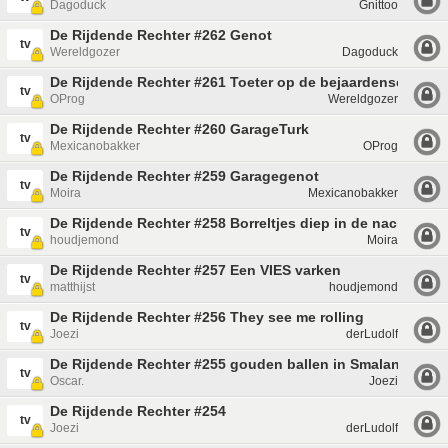
Dagoduck
Gnittoo
De Rijdende Rechter #262 Genot
tv
Wereldgozer
Dagoduck
De Rijdende Rechter #261 Toeter op de bejaardenscooter
tv
OProg
Wereldgozer
De Rijdende Rechter #260 GarageTurk
tv
Mexicanobakker
OProg
De Rijdende Rechter #259 Garagegenot
tv
Moira
Mexicanobakker
De Rijdende Rechter #258 Borreltjes diep in de nacht
tv
houdjemond
Moira
De Rijdende Rechter #257 Een VIES varken
tv
matthijst
houdjemond
De Rijdende Rechter #256 They see me rolling
tv
Joezi
derLudolf
De Rijdende Rechter #255 gouden ballen in Smaland
tv
Oscar.
Joezi
De Rijdende Rechter #254
tv
Joezi
derLudolf