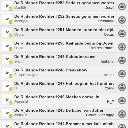
De Rijdende Rechter #253 Serieus genomen worden door 
tv
Mani89
Joezi
De Rijdende Rechter #252 Serieus genomen worden door
tv
monkyyy
timmmmm
De Rijdende Rechter #251 Mannen kunnen niet rijden
tv
Oscar.
Oscar.
De Rijdende Rechter #250 Keiharde beats bij Downie
tv
Oscar.
TheFreshPrince
De Rijdende Rechter #249 Kabouter-cams
tv
svann
Tagliano
De Rijdende Rechter #248 Freakshow
tv
PowerLoungen
svann
De Rijdende Rechter #247 Het loopt in het hond-erd
tv
H_T
zoem
De Rijdende Rechter #246 Moekes oorbel in
tv
Zipportal
H_T
De Rijdende Rechter #245 De kabel van Juffer
tv
matthijst
Patrice_Consigny
De Rijdende Rechter #244 Brommen met kale mitch
tv