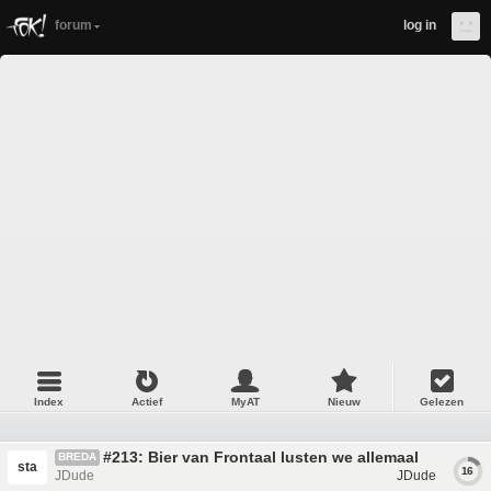
forum
log in
Index
Actief
MyAT
Nieuw
Gelezen
#213: Bier van Frontaal lusten we allemaal
BREDA
sta
16
JDude
JDude