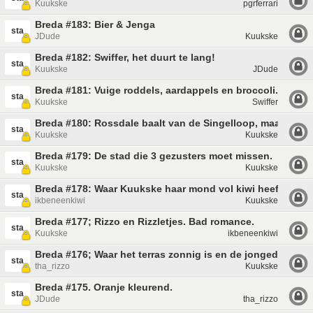
Kuukske
pgrferrari
Breda #183: Bier & Jenga
sta
JDude
Kuukske
Breda #182: Swiffer, het duurt te lang!
sta
Kuukske
JDude
Breda #181: Vuige roddels, aardappels en broccoli.
sta
Kuukske
Swiffer
Breda #180: Rossdale baalt van de Singelloop, maar met z
sta
Kuukske
Kuukske
Breda #179: De stad die 3 gezusters moet missen.
sta
Kuukske
Kuukske
Breda #178: Waar Kuukske haar mond vol kiwi heeft
sta
ikbeneenkiwi
Kuukske
Breda #177; Rizzo en Rizzletjes. Bad romance.
sta
Kuukske
ikbeneenkiwi
Breda #176; Waar het terras zonnig is en de jongedames 
sta
tha_rizzo
Kuukske
Breda #175. Oranje kleurend.
sta
JDude
tha_rizzo