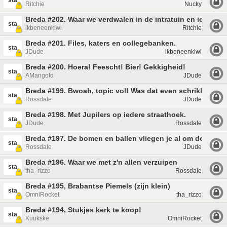
sta
Ritchie
Nucky
Breda #202. Waar we verdwalen in de intratuin en iedereen 
sta
ikbeneenkiwi
Ritchie
Breda #201. Files, katers en collegebanken.
sta
JDude
ikbeneenkiwi
Breda #200. Hoera! Feescht! Bier! Gekkigheid!
sta
AMangold
JDude
Breda #199. Bwoah, topic vol! Was dat even schrikken!
sta
Rossdale
JDude
Breda #198. Met Jupilers op iedere straathoek.
sta
JDude
Rossdale
Breda #197. De bomen en ballen vliegen je al om de oren!
sta
Rossdale
JDude
Breda #196. Waar we met z'n allen verzuipen
sta
tha_rizzo
Rossdale
Breda #195, Brabantse Piemels (zijn klein)
sta
OmniRocket
tha_rizzo
Breda #194, Stukjes kerk te koop!
sta
Kuukske
OmniRocket