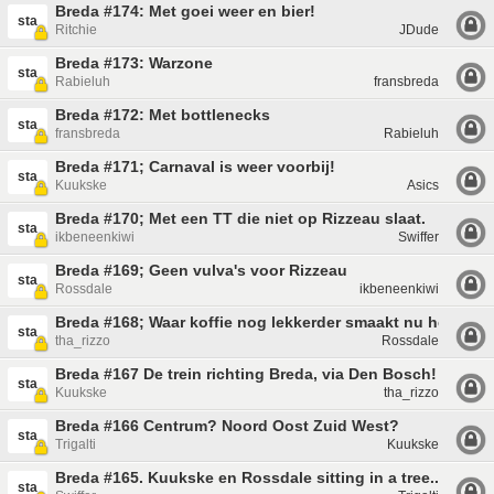
Breda #174: Met goei weer en bier!
sta
Ritchie
JDude
Breda #173: Warzone
sta
Rabieluh
fransbreda
Breda #172: Met bottlenecks
sta
fransbreda
Rabieluh
Breda #171; Carnaval is weer voorbij!
sta
Kuukske
Asics
Breda #170; Met een TT die niet op Rizzeau slaat.
sta
ikbeneenkiwi
Swiffer
Breda #169; Geen vulva's voor Rizzeau
sta
Rossdale
ikbeneenkiwi
Breda #168; Waar koffie nog lekkerder smaakt nu het snee
sta
tha_rizzo
Rossdale
Breda #167 De trein richting Breda, via Den Bosch!
sta
Kuukske
tha_rizzo
Breda #166 Centrum? Noord Oost Zuid West?
sta
Trigalti
Kuukske
Breda #165. Kuukske en Rossdale sitting in a tree...
sta