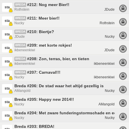
#212: Nog meer Bier!!
BREDA
sta
Rothstein
JDude
#211: Meer bier!!
BREDA
sta
Nucky
Rothstein
#210: Biertje?
BREDA
sta
JDude
Nucky
#209: met korte rokjes!
BREDA
sta
ikbeneenkiwi
JDude
#208: Zon, terras, bier, en tieten
BREDA
sta
ikbeneenkiwi
ikbeneenkiwi
#207: Carnaval!!!
BREDA
sta
Nucky
ikbeneenkiwi
Breda #206: De stad waar het altijd gezellig is
sta
AMangold
Nucky
Breda #205: Happy new 2014!!
sta
Nucky
AMangold
Breda #204: Met zware funderingstormschade en een volle
sta
Nucky
Nucky
Breda #203: BREDA!