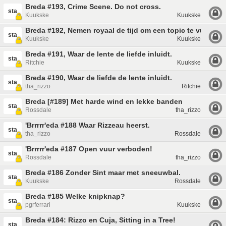
Breda #193, Crime Scene. Do not cross.
sta
Kuukske
Kuukske
Breda #192, Nemen royaal de tijd om een topic te vullen.
sta
Kuukske
Kuukske
Breda #191, Waar de lente de liefde inluidt.
sta
Ritchie
Kuukske
Breda #190, Waar de liefde de lente inluidt.
sta
tha_rizzo
Ritchie
Breda [#189] Met harde wind en lekke banden
sta
Rossdale
tha_rizzo
'Brrrrr'eda #188 Waar Rizzeau heerst.
sta
tha_rizzo
Rossdale
'Brrrrr'eda #187 Open vuur verboden!
sta
Rossdale
tha_rizzo
Breda #186 Zonder Sint maar met sneeuwbal.
sta
Kuukske
Rossdale
Breda #185 Welke knipknap?
sta
pgrferrari
Kuukske
Breda #184: Rizzo en Cuja, Sitting in a Tree!
sta