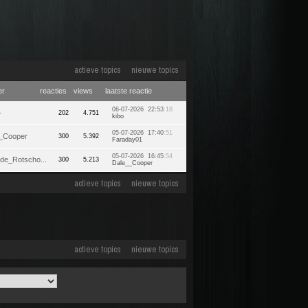
actieve topics
nieuwe topics
er
reacties
views
laatste reactie
06-07-2026 22:53
:18
-
202
4.751
kibo
05-07-2026 17:40
:51
_Cooper
300
5.392
Faraday01
05-07-2026 16:45
:54
nde_Rotscho...
300
5.213
Dale__Cooper
actieve topics
nieuwe topics
actieve topics
nieuwe topics