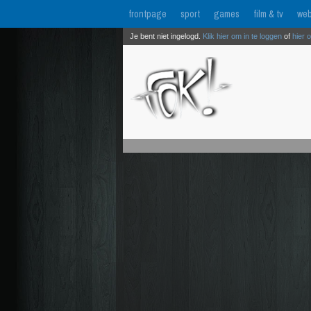
frontpage
sport
games
film & tv
web
Je bent niet ingelogd.
Klik hier om in te loggen
of
hier 