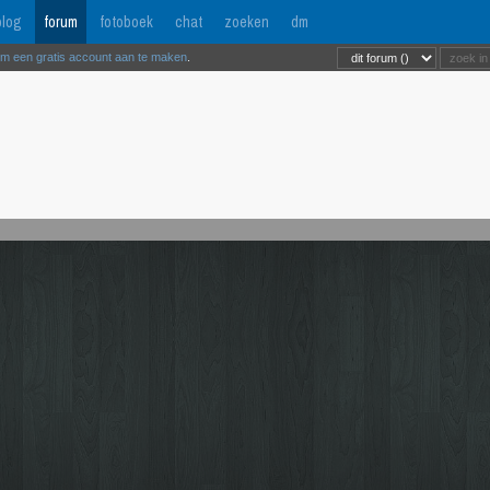
log
forum
fotoboek
chat
zoeken
dm
om een gratis account aan te maken
.