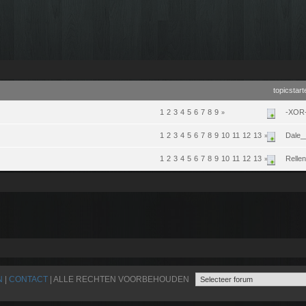
topicstart
1
2
3
4
5
6
7
8
9
-XOR
»
1
2
3
4
5
6
7
8
9
10
11
12
13
Dale_
»
1
2
3
4
5
6
7
8
9
10
11
12
13
Relle
»
N
|
CONTACT
| ALLE RECHTEN VOORBEHOUDEN