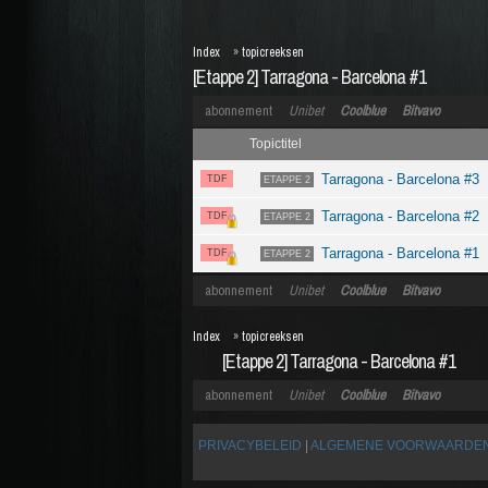
Index
»
topicreeksen
[Etappe 2] Tarragona - Barcelona #1
abonnement
Unibet
Coolblue
Bitvavo
Topictitel
Tarragona - Barcelona #3
TDF
ETAPPE 2
Tarragona - Barcelona #2
TDF
ETAPPE 2
Tarragona - Barcelona #1
TDF
ETAPPE 2
abonnement
Unibet
Coolblue
Bitvavo
Index
»
topicreeksen
[Etappe 2] Tarragona - Barcelona #1
abonnement
Unibet
Coolblue
Bitvavo
PRIVACYBELEID
|
ALGEMENE VOORWAARDE