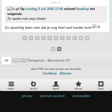
Inducing
Op
zondag 5 juli 2026 17:40
schreef
franklop
het
volgende:
Ze spelen met onze kloten
Zo opzichtig laten zien dat je nog heel veel harder kunt
1
2
3
4
5
6
7
8
9
10
11
12
13
Tarragona - Barcelona #2
tdf
ETAPPE 2
steun FOK! en koop via een van deze links
Coolblue
Bitvavo
Index
Actief
MyAT
Nieuw
Topic
privacy
•
premium account
•
voorwaarden