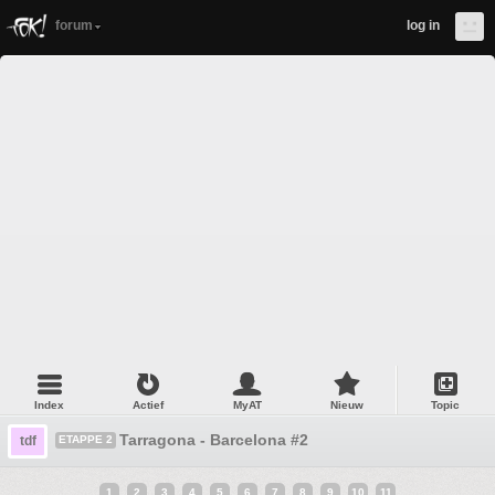
forum
log in
Index
Actief
MyAT
Nieuw
Topic
Tarragona - Barcelona #2
tdf
ETAPPE 2
1
2
3
4
5
6
7
8
9
10
11