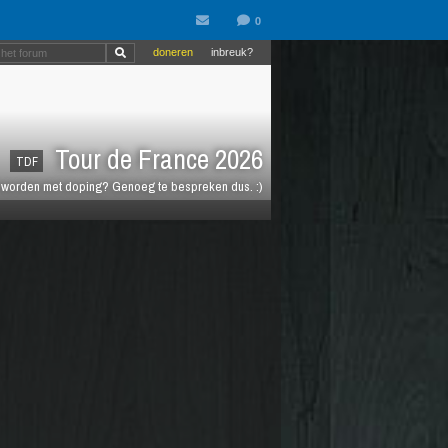
doneren
inbreuk?
Tour de France 2026
TDF
t worden met doping? Genoeg te bespreken dus. :)