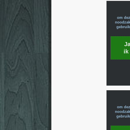
om dez
noodzake
gebruik
J
ik
om dez
noodzake
gebruik