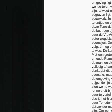
omgeving ligt
wel de toren 
zijn, al weet 
begraven ligt
bouwwerk. In
torentjes en 
deze Torre de
de kust een ti
over de Via A
beter wegdek. 
boompjes. De w
volgt er nog 
al was. De kus
Met een grote 
en oude Romein
de mannen die
volledig af v
denkt dat dit 
scenario, maa
de omgeving v
stijgende lijn
zien we nu we
renners uit bi
over te verte
dus is het hie
over Torredem
dat zonder mee
zijn. Om een 