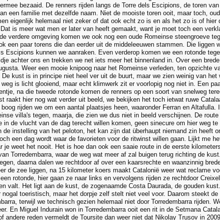
 ermee bezaaid. De renners rijden langs de Torre dels Escipions, de toren van
van een familie met dezelfde naam. Niet de mooiste toren ooit, maar toch, o
men eigenlijk helemaal niet zeker of dat ook echt zo is en als het zo is of hier
. Dat is meer wat men er later van heeft gemaakt, want je moet toch een verkl
 de verdere omgeving komen we ook nog een oude Romeinse steengroeve te
ook een paar torens die dan eerder uit de middeleeuwen stammen. Die liggen w
ls Escipions kunnen we aanraken. Even verderop komen we een rotonde tegen
jdje achter ons en trekken we net iets meer het binnenland in. Over een brede
ugusta. Weer een mooie knipoog naar het Romeinse verleden, ten opzichte van d
De kust is in principe niet heel ver uit de buurt, maar we zien weinig van het 
eg is licht glooiend, maar echt klimwerk zit er voorlopig nog niet in. Een pa
eentje, na die tweede rotonde komen de renners op een soort van snelweg tere
t raakt hier nog wat verder uit beeld, we bekijken het toch ietwat ruwe Catala
boog rijden we om een aantal plaatsjes heen, waaronder Ferran en Altafulla. I
se villa's tegen, maarja, die zien we dus niet in beeld verschijnen. De route
 in de vlucht van de dag terecht willen komen, geen sinecure om hier weg te ri
an de instelling van het peloton, het kan zijn dat überhaupt niemand zin heef
toch een dag wordt waar de favorieten voor de ritwinst willen gaan. Lijkt me 
r je weet het nooit. Het is hoe dan ook een saaie route in de eerste kilometer
an Torredembarra, waar de weg wat meer af zal buigen terug richting de kus
 tegen, daarna dalen we rechtdoor af over een kaarsrechte en waanzinnig brede 
er de zee liggen, na 15 kilometer koers maakt Catalonië weer wat reclame v
j een rotonde, hier gaan ze naar links en vervolgens rijden ze rechtdoor Creixe
llen valt. Het ligt aan de kust, de zogenaamde Costa Daurada, de gouden kust.
r nogal toeristisch, maar het dorpje zelf stelt niet veel voor. Daarom steekt de
barra, terwijl we technisch gezien helemaal niet door Torredembarra rijden. We
r. En Miguel Indurain won in Torredembarra ooit een rit in de Setmana Catalan
of andere reden vermeldt de Toursite dan weer niet dat Nikolay Trusov in 2009