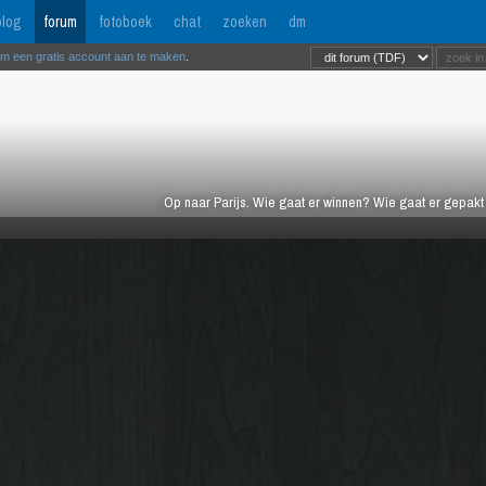
log
forum
fotoboek
chat
zoeken
dm
om een gratis account aan te maken
.
Op naar Parijs. Wie gaat er winnen? Wie gaat er gepak