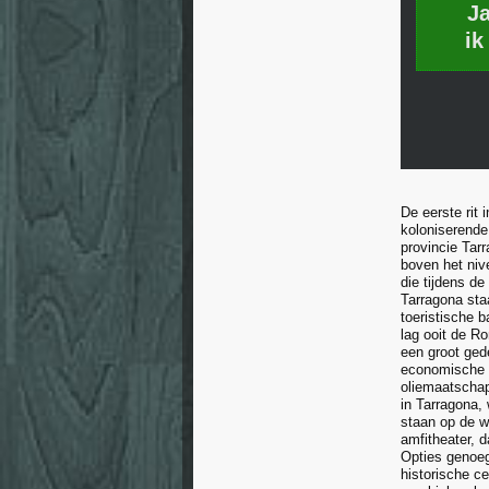
J
ik
De eerste rit 
koloniserende
provincie Tar
boven het ni
die tijdens d
Tarragona sta
toeristische 
lag ooit de R
een groot ged
economische a
oliemaatschapp
in Tarragona,
staan op de w
amfitheater, 
Opties genoeg
historische c