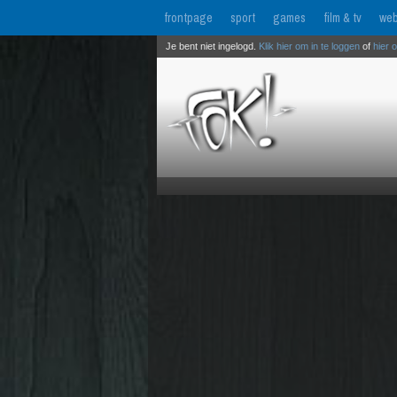
frontpage
sport
games
film & tv
web
Je bent niet ingelogd.
Klik hier om in te loggen
of
hier 