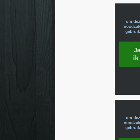
om dez
noodzake
gebruik
J
ik
om dez
noodzake
gebruik