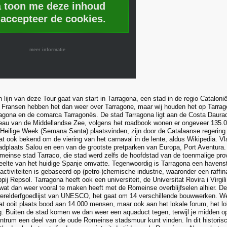
a toon me deze inhoud
 accepteer de cookies.
meer informatie
in lijn van deze Tour gaat van start in Tarragona, een stad in de regio Catalon
 Fransen hebben het dan weer over Tarragone, maar wij houden het op Tarrag
ragona en de comarca Tarragonès. De stad Tarragona ligt aan de Costa Daura
veau van de Middellandse Zee, volgens het roadbook wonen er ongeveer 135
e Heilige Week (Semana Santa) plaatsvinden, zijn door de Catalaanse regering 
at ook bekend om de viering van het carnaval in de lente, aldus Wikipedia. Vla
badplaats Salou en een van de grootste pretparken van Europa, Port Aventura
omeinse stad Tarraco, die stad werd zelfs de hoofdstad van de toenmalige pro
eelte van het huidige Spanje omvatte. Tegenwoordig is Tarragona een havenst
ctiviteiten is gebaseerd op (petro-)chemische industrie, waaronder een raffi
ij Repsol. Tarragona heeft ook een universiteit, de Universitat Rovira i Virgi
 wat dan weer vooral te maken heeft met de Romeinse overblijfselen alhier. D
erelderfgoedlijst van UNESCO, het gaat om 14 verschillende bouwwerken. W
dat ooit plaats bood aan 14.000 mensen, maar ook aan het lokale forum, het lo
. Buiten de stad komen we dan weer een aquaduct tegen, terwijl je midden op 
entrum een deel van de oude Romeinse stadsmuur kunt vinden. In dit histori