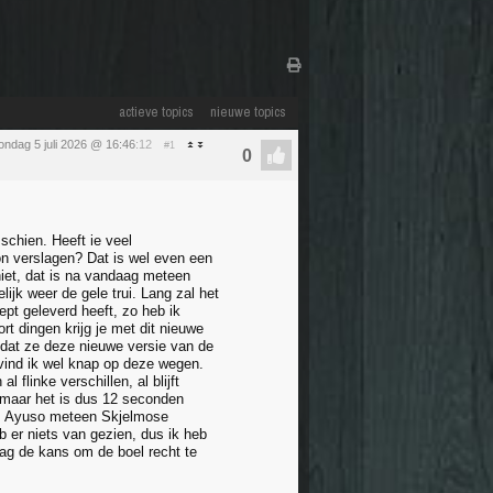
actieve topics
nieuwe topics
ondag 5 juli 2026 @ 16:46
:12
#1
schien. Heeft ie veel
on verslagen? Dat is wel even een
niet, dat is na vandaag meteen
ijk weer de gele trui. Lang zal het
ept geleverd heeft, zo heb ik
t dingen krijg je met dit nieuwe
t dat ze deze nieuwe versie van de
t vind ik wel knap op deze wegen.
 flinke verschillen, al blijft
 maar het is dus 12 seconden
e. Ayuso meteen Skjelmose
eb er niets van gezien, dus ik heb
aag de kans om de boel recht te