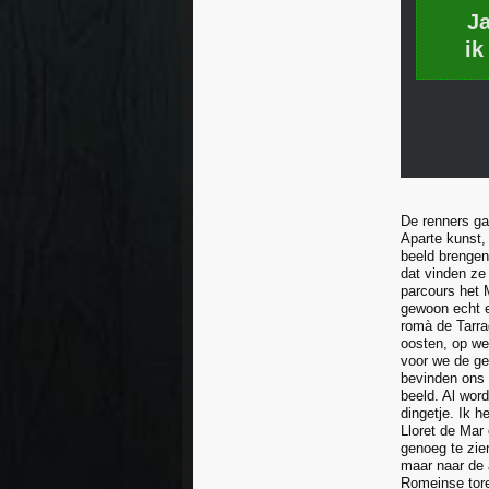
J
ik
De renners ga
Aparte kunst, 
beeld brengen,
dat vinden ze
parcours het 
gewoon echt e
romà de Tarra
oosten, op weg
voor we de ge
bevinden ons 
beeld. Al wor
dingetje. Ik 
Lloret de Mar 
genoeg te zie
maar naar de 
Romeinse tore