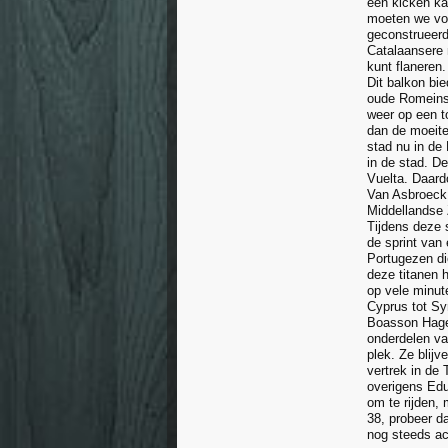
een kicken ka
moeten we voo
geconstrueerd
Catalaansere 
kunt flaneren
Dit balkon bie
oude Romeinse
weer op een to
dan de moeite
stad nu in de 
in de stad. De
Vuelta. Daard
Van Asbroeck 
Middellandse 
Tijdens deze s
de sprint van
Portugezen di
deze titanen 
op vele minut
Cyprus tot Syr
Boasson Hagen
onderdelen va
plek. Ze blijv
vertrek in de
overigens Edu 
om te rijden, 
38, probeer d
nog steeds act