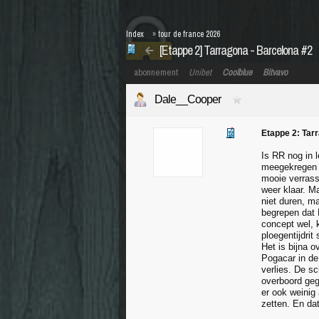
Index
»
tour de france 2026
[Etappe 2] Tarragona - Barcelona #2
abonnement
Unibet
Coolblue
Bitvavo
Dale__Cooper
Etappe 2: Tar
Is RR nog in 
meegekregen v
mooie verrass
weer klaar. Ma
niet duren, ma
begrepen dat 
concept wel, 
ploegentijdrit
Het is bijna o
Pogacar in de
verlies. De s
overboord gego
er ook weinig
zetten. En da