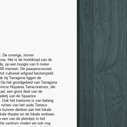
ië. De smerige, immer
ona. Het is de hoofdstad van de
da, op een hoogte van 6 meter
.000 mensen. De paasprocessies
tot cultureel erfgoed bestempeld.
k bij Tarragona liggen de
. Op het grondgebied van Tarragona
vincie Hispania Tarraconensis, die
ad, een groot deel van de
naderij van de Spaanse
li. Ook het toerisme is van belang
e ruïnes van het oude Tarraco
e kunnen denken aan het lokale
kale theater en de lokale renbaan.
een van de pleintjes in het
sche centrum vinden we ook nog