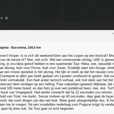
z
ragona - Barcelona, 168,5 km
leven? Amper. Is ie zich dit weekend klem aan het zuipen op een festival? Mis
an de eerste rit? Nee, niet echt. Wel een verrassende uitslag, UAE is gewo
ing, je zou bijna geloof hebben in een spannende Tour. Haha, nee, natuurlijk 
ar alsnog, leuk voor Visma, leuk voor Jonas. Eindelijk weer een ritzege, eindel
ar een mooie opsteker is het alsnog. Het lijkt er sterk op dat het nieuwe conc
Evenepoel er alles aan heeft gedaan om Lipowitz overboord te gooien. Dat soor
klinkt vermakelijk. Een heel ander tactisch verhaal, ook met dank aan het fei
 steevast laten eindigen op een helling. Paar valpartijen geweest blijkbaar, da
veral 100 meter breed, en dan fiets jij over een putdeksel heen, nee, oké. Toch al
 buurt van Vingegaard. Had eerder verwacht dat hij 12 seconden zou winnen,
chuld van Total, me dunkt. Seixas meteen op 40 seconden, daar gaat de hyp
oid, dat soort dingen zijn dan wel leuk. Maar goed, ploegentijdritje dus, ik h
 aan toe te voegen. Na een smadelijke nederlaag voor Pogacar krijgt hij vand
t gaat hij doen ook. De Tour gaat nu écht beginnen.