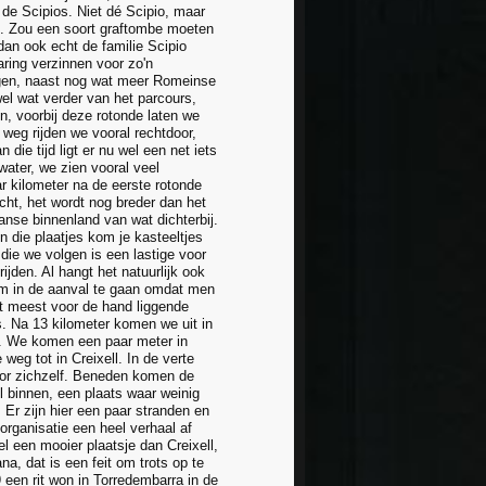
 de Scipios. Niet dé Scipio, maar
ud. Zou een soort graftombe moeten
 dan ook echt de familie Scipio
aring verzinnen voor zo'n
gen, naast nog wat meer Romeinse
el wat verder van het parcours,
, voorbij deze rotonde laten we
 weg rijden we vooral rechtdoor,
ie tijd ligt er nu wel een net iets
water, we zien vooral veel
ar kilometer na de eerste rotonde
cht, het wordt nog breder dan het
anse binnenland van wat dichterbij.
n die plaatjes kom je kasteeltjes
 die we volgen is een lastige voor
jden. Al hangt het natuurlijk ook
t om in de aanval te gaan omdat men
het meest voor de hand liggende
s. Na 13 kilometer komen we uit in
t. We komen een paar meter in
weg tot in Creixell. In de verte
oor zichzelf. Beneden komen de
ll binnen, een plaats waar weinig
 Er zijn hier een paar stranden en
 organisatie een heel verhaal af
l een mooier plaatsje dan Creixell,
a, dat is een feit om trots op te
 een rit won in Torredembarra in de