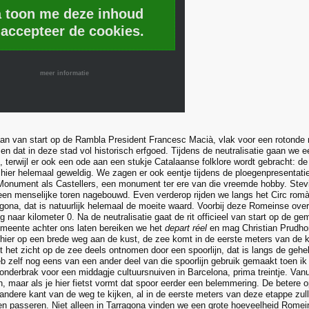
a toon me deze inhoud
 accepteer de cookies.
meer informatie
an van start op de Rambla President Francesc Macià, vlak voor een rotonde 
en dat in deze stad vol historisch erfgoed. Tijdens de neutralisatie gaan we e
 terwijl er ook een ode aan een stukje Catalaanse folklore wordt gebracht: de
 hier helemaal geweldig. We zagen er ook eentje tijdens de ploegenpresentatie
Monument als Castellers, een monument ter ere van die vreemde hobby. Stev
en menselijke toren nagebouwd. Even verderop rijden we langs het Circ romà
gona, dat is natuurlijk helemaal de moeite waard. Voorbij deze Romeinse overb
 naar kilometer 0. Na de neutralisatie gaat de rit officieel van start op de 
meente achter ons laten bereiken we het
depart réel
en mag Christian Prudho
hier op een brede weg aan de kust, de zee komt in de eerste meters van de k
dt het zicht op de zee deels ontnomen door een spoorlijn, dat is langs de geh
heb zelf nog eens van een ander deel van die spoorlijn gebruik gemaakt toen i
onderbrak voor een middagje cultuursnuiven in Barcelona, prima treintje. Vanui
n, maar als je hier fietst vormt dat spoor eerder een belemmering. De betere 
andere kant van de weg te kijken, al in de eerste meters van deze etappe zu
n passeren. Niet alleen in Tarragona vinden we een grote hoeveelheid Romeins