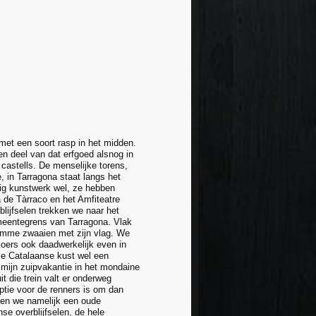
met een soort rasp in het midden.
en deel van dat erfgoed alsnog in
 castells. De menselijke torens,
, in Tarragona staat langs het
ig kunstwerk wel, ze hebben
 de Tàrraco en het Amfiteatre
lijfselen trekken we naar het
gemeentegrens van Tarragona. Vlak
mme zwaaien met zijn vlag. We
oers ook daadwerkelijk even in
ele Catalaanse kust wel een
k mijn zuipvakantie in het mondaine
t die trein valt er onderweg
optie voor de renners is om dan
llen we namelijk een oude
e overblijfselen, de hele