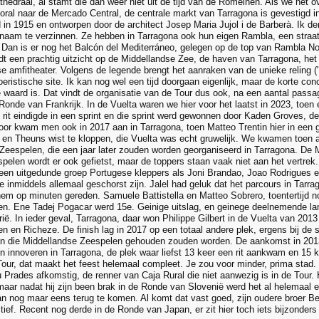
thedraal, al stamt die dan weer niet uit de tijd van de Romeinen. Als we het 
ral naar de Mercado Central, de centrale markt van Tarragona is gevestigd 
 in 1915 en ontworpen door de architect Josep Maria Jujol i de Barberà. Ik de
naam te verzinnen. Ze hebben in Tarragona ook hun eigen Rambla, een straat 
. Dan is er nog het Balcón del Mediterráneo, gelegen op de top van Rambla N
dt een prachtig uitzicht op de Middellandse Zee, de haven van Tarragona, het 
 amfitheater. Volgens de legende brengt het aanraken van de unieke reling ("t
eristische site. Ik kan nog wel een tijd doorgaan eigenlijk, maar de korte co
 waard is. Dat vindt de organisatie van de Tour dus ook, na een aantal passa
Ronde van Frankrijk. In de Vuelta waren we hier voor het laatst in 2023, toen e
 rit eindigde in een sprint en die sprint werd gewonnen door Kaden Groves, de 
oor kwam men ook in 2017 aan in Tarragona, toen Matteo Trentin hier in een g
en Theuns wist te kloppen, die Vuelta was echt gruwelijk. We kwamen toen a
Zeespelen, die een jaar later zouden worden georganiseerd in Tarragona. De
pelen wordt er ook gefietst, maar de toppers staan vaak niet aan het vertrek. E
 een uitgedunde groep Portugese kleppers als Joni Brandao, Joao Rodrigues e
e inmiddels allemaal geschorst zijn. Jalel had geluk dat het parcours in Tarra
hem op minuten gereden. Samuele Battistella en Matteo Sobrero, toentertijd 
en. Ene Tadej Pogacar werd 15e. Geinige uitslag, en geinege deelnemende land
ië. In ieder geval, Tarragona, daar won Philippe Gilbert in de Vuelta van 201
 en Richeze. De finish lag in 2017 op een totaal andere plek, ergens bij de 
n die Middellandse Zeespelen gehouden zouden worden. De aankomst in 2013
en innoveren in Tarragona, de plek waar liefst 13 keer een rit aankwam en 15 k
 Tour, dat maakt het feest helemaal compleet. Je zou voor minder, prima stad
Prades afkomstig, de renner van Caja Rural die niet aanwezig is in de Tour. Hi
maar nadat hij zijn been brak in de Ronde van Slovenië werd het al helemaal e
an nog maar eens terug te komen. Al komt dat vast goed, zijn oudere broer Benj
ief. Recent nog derde in de Ronde van Japan, er zit hier toch iets bijzonders 