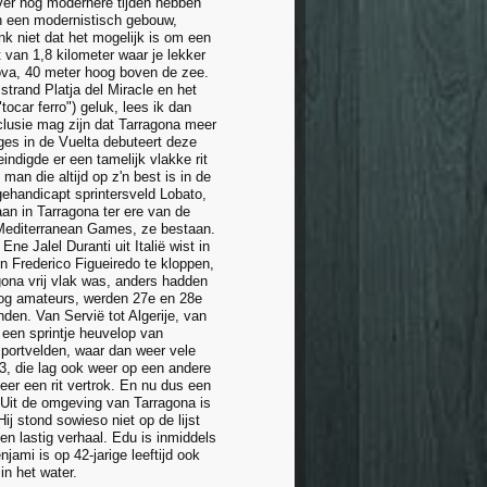
over nog modernere tijden hebben
in een modernistisch gebouw,
nk niet dat het mogelijk is om een
van 1,8 kilometer waar je lekker
ova, 40 meter hoog boven de zee.
strand Platja del Miracle en het
ocar ferro") geluk, lees ik dan
nclusie mag zijn dat Tarragona meer
ges in de Vuelta debuteert deze
indigde er een tamelijk vlakke rit
man die altijd op z'n best is in de
ehandicapt sprintersveld Lobato,
an in Tarragona ter ere van de
 Mediterranean Games, ze bestaan.
ne Jalel Duranti uit Italië wist in
n Frederico Figueiredo te kloppen,
gona vrij vlak was, anders hadden
nog amateurs, werden 27e en 28e
en. Van Servië tot Algerije, van
3 een sprintje heuvelop van
sportvelden, waar dan weer vele
, die lag ook weer op een andere
eer een rit vertrok. En nu dus een
. Uit de omgeving van Tarragona is
j stond sowieso niet op de lijst
en lastig verhaal. Edu is inmiddels
ami is op 42-jarige leeftijd ook
in het water.