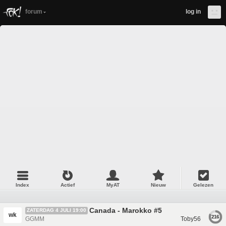
forum
log in
Index
Actief
MyAT
Nieuw
Gelezen
Canada - Marokko #5
ZATERDAG 4 JULI 19:00
wk
216
GGMM
Toby56