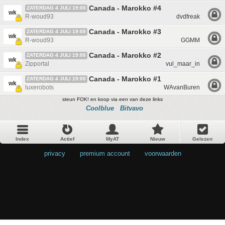
Canada - Marokko #4
ZATERDAG 4 JULI 19:00
wk
R-woud93
dvdfreak
Canada - Marokko #3
ZATERDAG 4 JULI 19:00
wk
R-woud93
GGMM
Canada - Marokko #2
ZATERDAG 4 JULI 19:00
wk
Zipportal
vul_maar_in
Canada - Marokko #1
ZATERDAG 4 JULI 19:00
wk
luxerobots
WAvanBuren
steun FOK! en koop via een van deze links
Coolblue
Bitvavo
Index
Actief
MyAT
Nieuw
Gelezen
privacy
•
premium account
•
voorwaarden