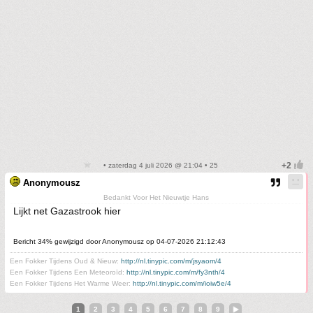
• zaterdag 4 juli 2026 @ 21:04 • 25
Anonymousz
Bedankt Voor Het Nieuwtje Hans
Lijkt net Gazastrook hier
Bericht 34% gewijzigd door Anonymousz op 04-07-2026 21:12:43
Een Fokker Tijdens Oud & Nieuw:
http://nl.tinypic.com/m/jsyaom/4
Een Fokker Tijdens Een Meteoroïd:
http://nl.tinypic.com/m/fy3nth/4
Een Fokker Tijdens Het Warme Weer:
http://nl.tinypic.com/m/ioiw5e/4
1
2
3
4
5
6
7
8
9