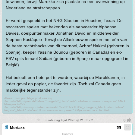
te winnen, terwijl Marokko zich plaatste na een overwinning op
Nederland na strafschoppen.
Er wordt gespeeld in het NRG Stadium in Houston, Texas. De
socceroos spelen met bekenden als aanvoerder Alphonso
Davies, doelpuntenmaker Jonathan David en middenvelder
Stephen Eustáquio. Terwijl de Atlasleeuwen spelen met één van
de beste rechtsbacks van dit toernooi, Achraf Hakimi (geboren in
Spanje), keeper Yassine Bounou (geboren in Canada) en ex-
PSV spits Ismael Saibari (geboren in Spanje maar opgegroeid in
België).
Het belooft een hete pot te worden, waarbij de Marokkanen, in
ieder geval op papier, de favoriet zijn. Toch zal Canada geen
makkelijke tegenstander zijn.
Alweer zo'n prachtige post van mij.
<a href="http://puu.sh/3kNmL" target="_blank" rel="nofollow norererer noopener" >Nicki
Minaj en ik</a>
<a href="http://www.youtube.com/watch?v=3BTsY1HAW_c target=_blank rel=nofollow"
target="_blank" rel="nofollow norererer noopener" >Mijn vissen in actie.</a>
• zaterdag 4 juli 2026 @ 21:03 • 2
Mortaxx
Doomer