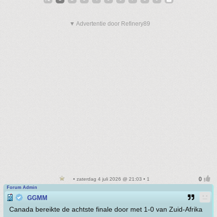
▼ Advertentie door Refinery89
• zaterdag 4 juli 2026 @ 21:03 • 1
Forum Admin
GGMM
Canada bereikte de achtste finale door met 1-0 van Zuid-Afrika