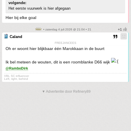
volgende:
Het eerste vuurwerk is hier afgegaan
Hier bij elke goal
• zaterdag 4 juli 2026 @ 21:04 • 21
Caland
FREEJANCEES
Oh er woont hier blijkbaar één Marokkaan in de buurt
Ik bel meteen de wouten, dit is een roomblanke D66 wijk
@RamboDirk
VBL SC influencer
Left, right, behind
▼ Advertentie door Refinery89