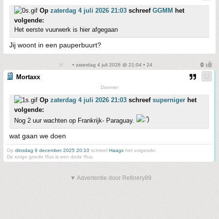
Op
zaterdag 4 juli 2026 21:03
schreef
GGMM
het
volgende:
Het eerste vuurwerk is hier afgegaan
Jij woont in een pauperbuurt?
• zaterdag 4 juli 2026 @ 21:04 • 24
Mortaxx
Doomer
Op
zaterdag 4 juli 2026 21:03
schreef
superniger
het
volgende:
Nog 2 uur wachten op Frankrijk- Paraguay.
wat gaan we doen
Op
dinsdag 9 december 2025 20:10
schreef
Haags
het volgende:
De enige goede Rus is een dode Rus.
▼ Advertentie door Refinery89