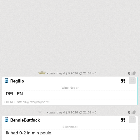
• zaterdag 4 juli 2026 @ 21:03 • 4
Regilio_
Witte Neger
RELLEN
OH NOES!!1*&@^!!*@!!@$*^!!!!!!!!
• zaterdag 4 juli 2026 @ 21:03 • 5
BennieButtfuck
Billenmaat
Ik had 0-2 in m'n poule.