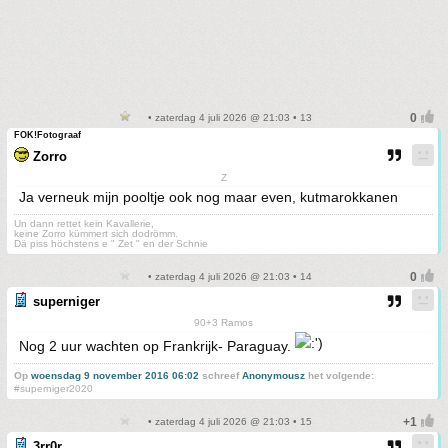
• zaterdag 4 juli 2026 @ 21:03 • 13
FOK!Fotograaf
Zorro
Z
Ja verneuk mijn pooltje ook nog maar even, kutmarokkanen
Un dann rettet kein Kavallerie,
keine Zorro kümmert sich dodrömm.
Dä piss höchstens e " Zet " en der Schnie
• zaterdag 4 juli 2026 @ 21:03 • 14
superniger
90+3 Ramos
Nog 2 uur wachten op Frankrijk- Paraguay.
Op
woensdag 9 november 2016 06:02
schreef
Anonymousz
het volgende:
#superniger2020
• zaterdag 4 juli 2026 @ 21:03 • 15
3rr0r