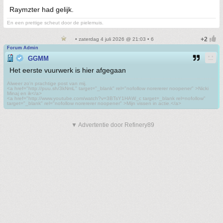
Raymzter had gelijk.
En een prettige scheut door de pielemuis.
• zaterdag 4 juli 2026 @ 21:03 • 6
Forum Admin
GGMM
Het eerste vuurwerk is hier afgegaan
Alweer zo'n prachtige post van mij.
<a href="http://puu.sh/3kNmL" target="_blank" rel="nofollow norererer noopener" >Nicki
Minaj en ik</a>
<a href="http://www.youtube.com/watch?v=3BTsY1HAW_c target=_blank rel=nofollow"
target="_blank" rel="nofollow norererer noopener" >Mijn vissen in actie.</a>
▼ Advertentie door Refinery89