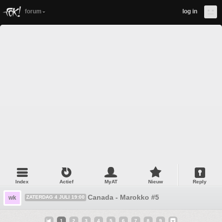
forum
log in
Index
Actief
MyAT
Nieuw
Reply
Canada - Marokko #5
wk
ZATERDAG 4 JULI 19:00
1
2
3
4
5
6
7
8
9