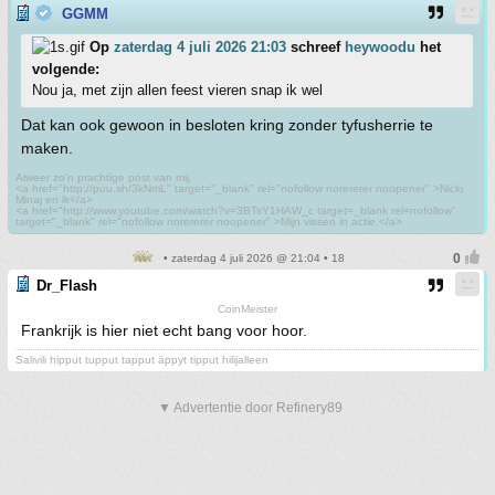
GGMM
Op
zaterdag 4 juli 2026 21:03
schreef
heywoodu
het
volgende:
Nou ja, met zijn allen feest vieren snap ik wel
Dat kan ook gewoon in besloten kring zonder tyfusherrie te
maken.
Alweer zo'n prachtige post van mij.
<a href="http://puu.sh/3kNmL" target="_blank" rel="nofollow norererer noopener" >Nicki
Minaj en ik</a>
<a href="http://www.youtube.com/watch?v=3BTsY1HAW_c target=_blank rel=nofollow"
target="_blank" rel="nofollow norererer noopener" >Mijn vissen in actie.</a>
• zaterdag 4 juli 2026 @ 21:04 • 18
Dr_Flash
CoinMeister
Frankrijk is hier niet echt bang voor hoor.
Salivili hipput tupput tapput äppyt tipput hilijalleen
▼ Advertentie door Refinery89