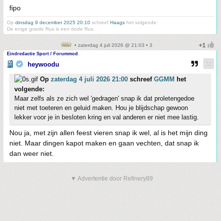
fipo
Op
dinsdag 9 december 2025 20:10
schreef
Haags
het volgende:
De enige goede Rus is een dode Rus.
• zaterdag 4 juli 2026 @ 21:03 • 3
Eindredactie Sport / Forummod
heywoodu
Op
zaterdag 4 juli 2026 21:00
schreef
GGMM
het
volgende:
Maar zelfs als ze zich wel 'gedragen' snap ik dat proletengedoe
niet met toeteren en geluid maken. Hou je blijdschap gewoon
lekker voor je in besloten kring en val anderen er niet mee lastig.
Nou ja, met zijn allen feest vieren snap ik wel, al is het mijn ding
niet. Maar dingen kapot maken en gaan vechten, dat snap ik
dan weer niet.
▼ Advertentie door Refinery89