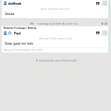
dvdfreak
geen dvdfreak maar kc27
Jaaaa
• zaterdag 4 juli 2026 @ 21:03 • 12
Redactie Frontpage / Weblog
Paul
Winnaar 5 FOK-awards 2022
Daar gaat mn toto
Winnaar FOK-Eredivisie-Toto 2025
▼ Advertentie door Refinery89