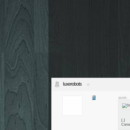
luxerobots
quote:
[..]
Canad