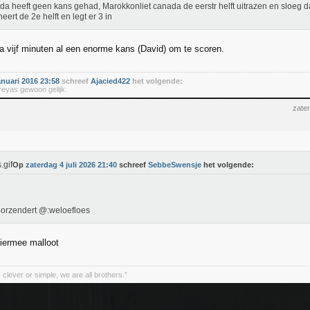
a heeft geen kans gehad, Marokkonliet canada de eerstr helft uitrazen en sloeg 
eert de 2e helft en legt er 3 in
 vijf minuten al een enorme kans (David) om te scoren.
anuari 2016 23:58
schreef
Ajacied422
het volgende:
hreyas gewoon gelijk.
zater
Op
zaterdag 4 juli 2026 21:40
schreef
SebbeSwensje
het volgende:
orzendert @:weloefloes
iermee malloot
clever or simple, we are all brothers.”