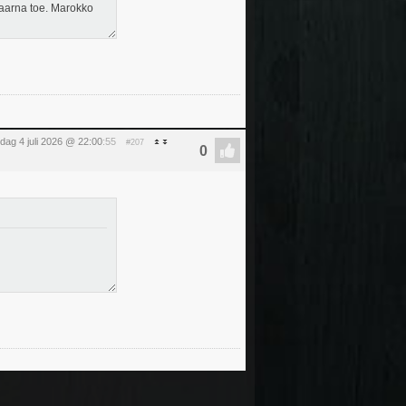
daarna toe. Marokko
dag 4 juli 2026 @ 22:00
:55
#207