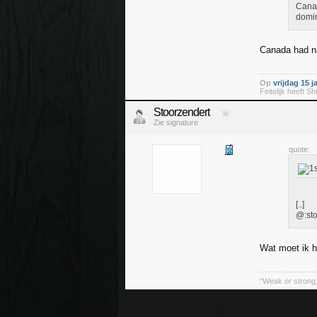
Canad
domin
Canada had na
Op
vrijdag 15 j
Feitelijk heeft S
Stoorzendert
Zie signature
quote:
[..]
@:sto
Wat moet ik h
“Weak or strong, 