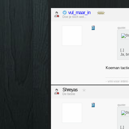
vul_maar_in
Doe je toch wel...
quote:
[..]
Ja, b
Koeman tactie
- vmi voor intimi 
Shreyas
De beste
quote:
[..]