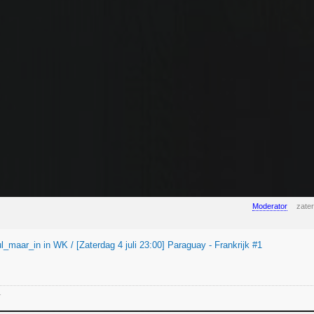
Moderator
zater
l_maar_in in WK / [Zaterdag 4 juli 23:00] Paraguay - Frankrijk #1
-