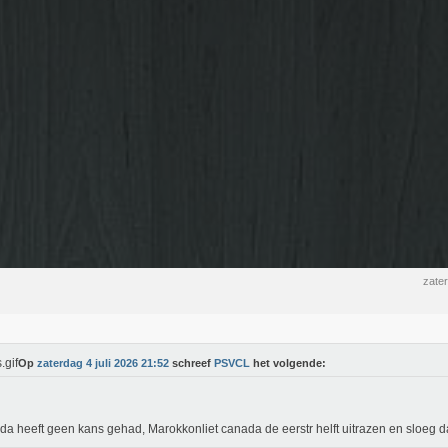
zater
Op
zaterdag 4 juli 2026 21:52
schreef
PSVCL
het volgende:
a heeft geen kans gehad, Marokkonliet canada de eerstr helft uitrazen en sloeg d