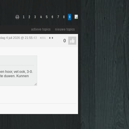
1
2
3
4
5
6
7
8
9
actieve topics
nieuwe topics
dag 4 juli 2026 @ 21:55
:43
#201
n hoor, vet ook, 3-0.
n te duwen. Kunnen