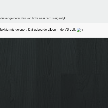
b liever getoeter dan van links naar rechts eigenlijk
elukkig mis gelopen. Dat gebeurde alleen in de VS zelf.