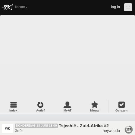
forum
log in
Index
Actief
MyAT
Nieuw
Gelezen
Tsjechië - Zuid-Afrika #2
DONDERDAG 18 JUNI 18:00
wk
225
3rr0r
heywoodu