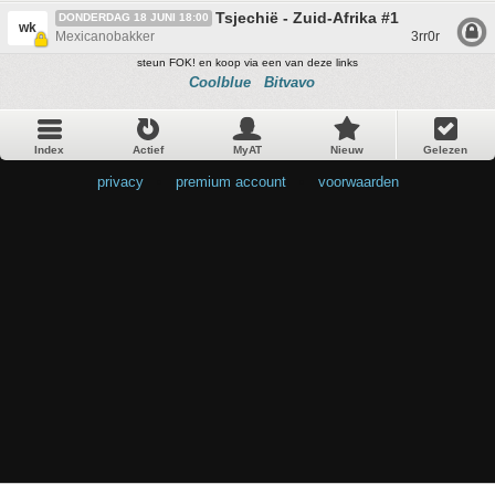
Tsjechië - Zuid-Afrika #1
DONDERDAG 18 JUNI 18:00
wk
Mexicanobakker
3rr0r
steun FOK! en koop via een van deze links
Coolblue
Bitvavo
Index
Actief
MyAT
Nieuw
Gelezen
privacy
•
premium account
•
voorwaarden