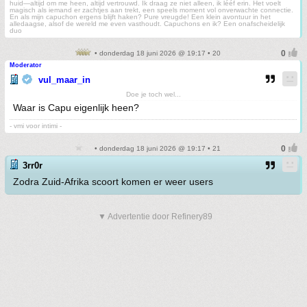
huid—altijd om me heen, altijd vertrouwd. Ik draag ze niet alleen, ik lééf erin. Het voelt
magisch als iemand er zachtjes aan trekt, een speels moment vol onverwachte connectie.
En als mijn capuchon ergens blijft haken? Pure vreugde! Een klein avontuur in het
alledaagse, alsof de wereld me even vasthoudt. Capuchons en ik? Een onafscheidelijk
duo
• donderdag 18 juni 2026 @ 19:17 • 20
Moderator
vul_maar_in
Doe je toch wel...
Waar is Capu eigenlijk heen?
- vmi voor intimi -
• donderdag 18 juni 2026 @ 19:17 • 21
3rr0r
Zodra Zuid-Afrika scoort komen er weer users
▼ Advertentie door Refinery89