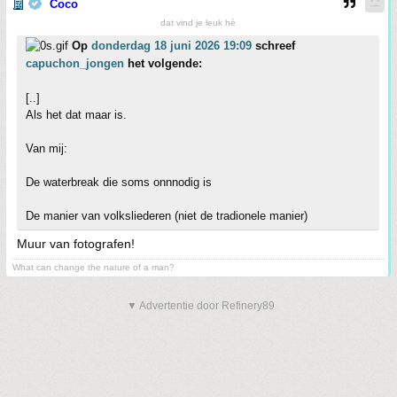
Coco
dat vind je leuk hè
Op
donderdag 18 juni 2026 19:09
schreef
capuchon_jongen
het volgende:
[..]
Als het dat maar is.
Van mij:
De waterbreak die soms onnnodig is
De manier van volksliederen (niet de tradionele manier)
Muur van fotografen!
What can change the nature of a man?
▼ Advertentie door Refinery89