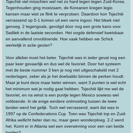
Tsjechië viel misschien wel net zo hard tegen tegen Zuid-Korea.
Tegenhouden ging moeizaam, de Koreanen kregen legio
kansen maar wist ze flink te verprutsen. Daardoor kon Tsjechië
verrassend op 0-1 komen uit een verre ingooi. Het bleek niet
genoeg. 2 tegengoals, gevolgd door nog een grote kans voor
Sadilek in de laatste seconden. Het oogde defensief kwetsbaar
en aanvallend onvoldoende. Hoe vaak hebben we Schick
werkelijk in actie gezien?
Voor allebei moet het beter. Tsjechië was in ieder geval nog een
paar keer gevaarlijk en dus wel de favoriet. Door het systeem
met de beste nummer 3 ben je nog niet uitgeschakeld met 2
nederlagen, zeker als je het doelsaldo binnen de perken houdt.
Maar je kunt deze maar beter winnen, want 3 punten is wel echt
het minimum wat je nodig gaat hebben. Tsjechië lijkt me wel de
favoriet, en na winst is een puntje tegen Mexico sowieso wel
voldoende. In de enige eerdere ontmoeting tussen de twee
landen werd het gelijk. Toch wel verrassend, want dat was in
1997 op de Confederations Cup. Toen was Tsjechië top en Zuid-
Afrika wellicht beter dan nu, maar geen wonderploeg. 2-2 werd
het. Komt er in Atlanta wel een overwinning voor een van beide
landen?