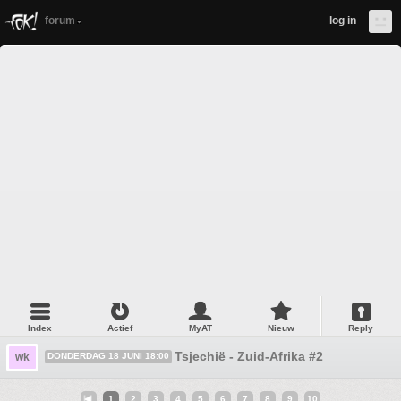
forum
log in
Index
Actief
MyAT
Nieuw
Reply
Tsjechië - Zuid-Afrika #2
wk
DONDERDAG 18 JUNI 18:00
1
2
3
4
5
6
7
8
9
10