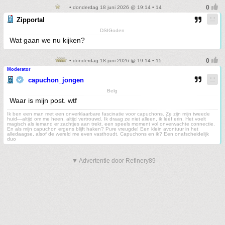
• donderdag 18 juni 2026 @ 19:14 • 14
Zipportal
DSIGoden
Wat gaan we nu kijken?
• donderdag 18 juni 2026 @ 19:14 • 15
Moderator
capuchon_jongen
Belg
Waar is mijn post. wtf
Ik ben een man met een onverklaarbare fascinatie voor capuchons. Ze zijn mijn tweede
huid—altijd om me heen, altijd vertrouwd. Ik draag ze niet alleen, ik lééf erin. Het voelt
magisch als iemand er zachtjes aan trekt, een speels moment vol onverwachte connectie.
En als mijn capuchon ergens blijft haken? Pure vreugde! Een klein avontuur in het
alledaagse, alsof de wereld me even vasthoudt. Capuchons en ik? Een onafscheidelijk
duo
▼ Advertentie door Refinery89