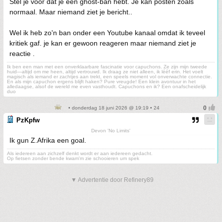
Stel je voor dat je een ghost-ban hebt. Je kan posten zoals
normaal. Maar niemand ziet je bericht..
Wel ik heb zo'n ban onder een Youtube kanaal omdat ik teveel
kritiek gaf. je kan er gewoon reageren maar niemand ziet je
reactie .
Ik ben een man met een onverklaarbare fascinatie voor capuchons. Ze zijn mijn tweede
huid—altijd om me heen, altijd vertrouwd. Ik draag ze niet alleen, ik lééf erin. Het voelt
magisch als iemand er zachtjes aan trekt, een speels moment vol onverwachte connectie.
En als mijn capuchon ergens blijft haken? Pure vreugde! Een klein avontuur in het
alledaagse, alsof de wereld me even vasthoudt. Capuchons en ik? Een onafscheidelijk
duo
• donderdag 18 juni 2026 @ 19:19 • 24
PzKpfw
Devon 'No Limits'
Ik gun Z.Afrika een goal.
Als iedereen aan zichzelf denkt wordt er aan iedereen gedacht.
Op fietsen zonder bende kwam'm zie schooieren um spek
▼ Advertentie door Refinery89