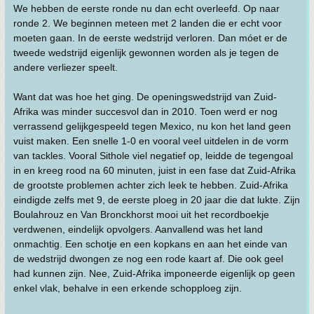
We hebben de eerste ronde nu dan echt overleefd. Op naar
ronde 2. We beginnen meteen met 2 landen die er echt voor
moeten gaan. In de eerste wedstrijd verloren. Dan móet er de
tweede wedstrijd eigenlijk gewonnen worden als je tegen de
andere verliezer speelt.
Want dat was hoe het ging. De openingswedstrijd van Zuid-
Afrika was minder succesvol dan in 2010. Toen werd er nog
verrassend gelijkgespeeld tegen Mexico, nu kon het land geen
vuist maken. Een snelle 1-0 en vooral veel uitdelen in de vorm
van tackles. Vooral Sithole viel negatief op, leidde de tegengoal
in en kreeg rood na 60 minuten, juist in een fase dat Zuid-Afrika
de grootste problemen achter zich leek te hebben. Zuid-Afrika
eindigde zelfs met 9, de eerste ploeg in 20 jaar die dat lukte. Zijn
Boulahrouz en Van Bronckhorst mooi uit het recordboekje
verdwenen, eindelijk opvolgers. Aanvallend was het land
onmachtig. Een schotje en een kopkans en aan het einde van
de wedstrijd dwongen ze nog een rode kaart af. Die ook geel
had kunnen zijn. Nee, Zuid-Afrika imponeerde eigenlijk op geen
enkel vlak, behalve in een erkende schopploeg zijn.