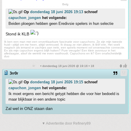
Belg
Op
donderdag 18 juni 2026 19:13
schreef
capuchon_jongen
het volgende:
Beiden ploegen hebben geen Eredivsie spelers in hun selectie
Stond ik KLB
Ik ben een man met een onverklaarbare fascinatie voor capuchons. Ze zijn mijn tweede
huid—altijd om me heen, altijd vertrouwd. Ik draag ze niet alleen, ik lééf erin. Het voelt
magisch als iemand er zachtjes aan trekt, een speels moment vol onverwachte connectie.
En als mijn capuchon ergens blijft haken? Pure vreugde! Een klein avontuur in het
alledaagse, alsof de wereld me even vasthoudt. Capuchons en ik? Een onafscheidelijk
duo
• donderdag 18 juni 2026 @ 19:16 • 18
3rr0r
Op
donderdag 18 juni 2026 19:15
schreef
capuchon_jongen
het volgende:
Ik moet ergens een bericht getypt hebben die voor hier bedoeld is
maar blijkbaar in een andere topic
Zal wel in ONZ staan dan
▼ Advertentie door Refinery89