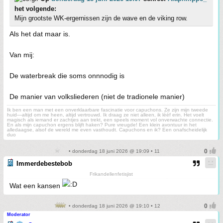
het volgende:
Mijn grootste WK-ergernissen zijn de wave en de viking row.
Als het dat maar is.
Van mij:
De waterbreak die soms onnnodig is
De manier van volksliederen (niet de tradionele manier)
Ik ben een man met een onverklaarbare fascinatie voor capuchons. Ze zijn mijn tweede
huid—altijd om me heen, altijd vertrouwd. Ik draag ze niet alleen, ik lééf erin. Het voelt
magisch als iemand er zachtjes aan trekt, een speels moment vol onverwachte connectie.
En als mijn capuchon ergens blijft haken? Pure vreugde! Een klein avontuur in het
alledaagse, alsof de wereld me even vasthoudt. Capuchons en ik? Een onafscheidelijk
duo
• donderdag 18 juni 2026 @ 19:09 • 11
Immerdebestebob
Frikandellenfetisjist
Wat een kansen
• donderdag 18 juni 2026 @ 19:10 • 12
Moderator