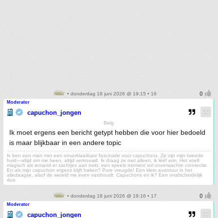
• donderdag 18 juni 2026 @ 19:15 • 16
Moderator
capuchon_jongen
Belg
Ik moet ergens een bericht getypt hebben die voor hier bedoeld
is maar blijkbaar in een andere topic
Ik ben een man met een onverklaarbare fascinatie voor capuchons. Ze zijn mijn tweede
huid—altijd om me heen, altijd vertrouwd. Ik draag ze niet alleen, ik lééf erin. Het voelt
magisch als iemand er zachtjes aan trekt, een speels moment vol onverwachte connectie.
En als mijn capuchon ergens blijft haken? Pure vreugde! Een klein avontuur in het
alledaagse, alsof de wereld me even vasthoudt. Capuchons en ik? Een onafscheidelijk
duo
• donderdag 18 juni 2026 @ 19:16 • 17
Moderator
capuchon_jongen