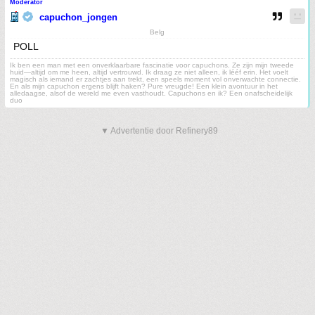
Moderator
capuchon_jongen
Belg
POLL
Ik ben een man met een onverklaarbare fascinatie voor capuchons. Ze zijn mijn tweede
huid—altijd om me heen, altijd vertrouwd. Ik draag ze niet alleen, ik lééf erin. Het voelt
magisch als iemand er zachtjes aan trekt, een speels moment vol onverwachte connectie.
En als mijn capuchon ergens blijft haken? Pure vreugde! Een klein avontuur in het
alledaagse, alsof de wereld me even vasthoudt. Capuchons en ik? Een onafscheidelijk
duo
▼ Advertentie door Refinery89