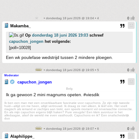
• donderdag 18 juni 2026 @ 19:04 • 4
Makamba_
Op
donderdag 18 juni 2026 19:03
schreef
capuchon_jongen
het volgende:
[poll=10028]
Een wk poulefase wedstrijd tussen 2 mindere ploegen.
• donderdag 18 juni 2026 @ 19:05 • 5
Moderator
capuchon_jongen
Belg
Ik ga gewoon 2 mini magnums opeten. #viesdik
Ik ben een man met een onverklaarbare fascinatie voor capuchons. Ze zijn mijn tweede
huid—altijd om me heen, altijd vertrouwd. Ik draag ze niet alleen, ik lééf erin. Het voelt
magisch als iemand er zachtjes aan trekt, een speels moment vol onverwachte connectie.
En als mijn capuchon ergens blijft haken? Pure vreugde! Een klein avontuur in het
alledaagse, alsof de wereld me even vasthoudt. Capuchons en ik? Een onafscheidelijk
duo
• donderdag 18 juni 2026 @ 19:07 • 6
Alaphilippe_