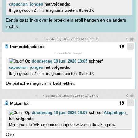
capuchon_jongen
het volgende:
Ik ga gewoon 2 mini magnums opeten. #viesdik
Eentje gaat links over je broekriem erbij hangen en de andere
rechts
• donderdag 18 juni 2026 @ 19:07 • 8
Immerdebestebob
Frikandellenfetisjist
Op
donderdag 18 juni 2026 19:05
schreef
capuchon_jongen
het volgende:
Ik ga gewoon 2 mini magnums opeten. #viesdik
De pistache magnum is best lekker.
• donderdag 18 juni 2026 @ 19:08 • 9
Makamba_
Op
donderdag 18 juni 2026 19:07
schreef
Alaphilippe_
het volgende:
Mijn grootste WK-ergernissen zijn de wave en de viking row.
Oke.