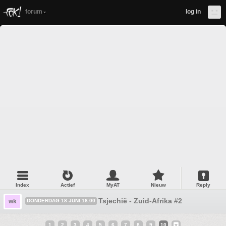
forum
log in
Index
Actief
MyAT
Nieuw
Reply
Tsjechië - Zuid-Afrika #2
wk
DONDERDAG 18 JUNI 18:00
1
2
3
4
5
6
7
8
9
10