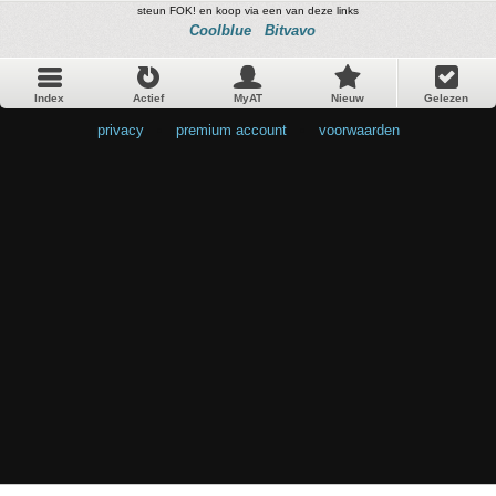
steun FOK! en koop via een van deze links
Coolblue
Bitvavo
Index
Actief
MyAT
Nieuw
Gelezen
privacy
•
premium account
•
voorwaarden