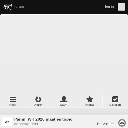
forum
log in
Index
Actief
MyAT
Nieuw
Gelezen
Panini WK 2026 plaatjes topic
wk
283
de_boswachter
TheVulture