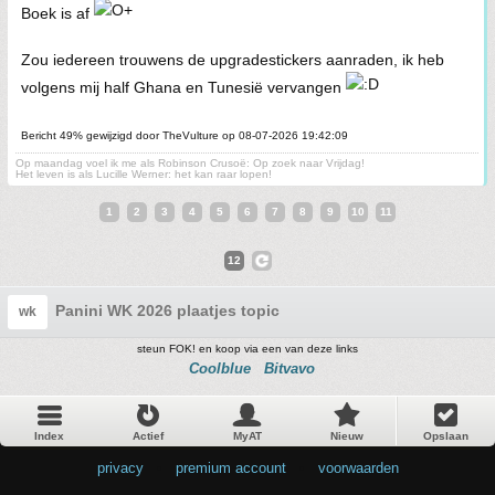
Boek is af
Zou iedereen trouwens de upgradestickers aanraden, ik heb
volgens mij half Ghana en Tunesië vervangen
Bericht 49% gewijzigd door TheVulture op 08-07-2026 19:42:09
Op maandag voel ik me als Robinson Crusoë: Op zoek naar Vrijdag!
Het leven is als Lucille Werner: het kan raar lopen!
1
2
3
4
5
6
7
8
9
10
11
12
Panini WK 2026 plaatjes topic
wk
steun FOK! en koop via een van deze links
Coolblue
Bitvavo
Index
Actief
MyAT
Nieuw
Opslaan
privacy
•
premium account
•
voorwaarden