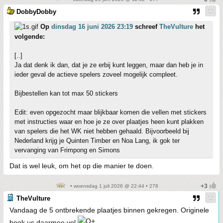
DobbyDobby
Op
dinsdag 16 juni 2026 23:19
schreef
TheVulture
het
volgende:
[..]
Ja dat denk ik dan, dat je ze erbij kunt leggen, maar dan heb je in
ieder geval de actieve spelers zoveel mogelijk compleet.
Bijbestellen kan tot max 50 stickers
Edit: even opgezocht maar blijkbaar komen die vellen met stickers
met instructies waar en hoe je ze over plaatjes heen kunt plakken
van spelers die het WK niet hebben gehaald. Bijvoorbeeld bij
Nederland krijg je Quinten Timber en Noa Lang, ik gok ter
vervanging van Frimpong en Simons
Dat is wel leuk, om het op die manier te doen.
• woensdag 1 juli 2026 @ 22:44 • 278
TheVulture
Vandaag de 5 ontbrekende plaatjes binnen gekregen. Originele
boek us daarmee vol