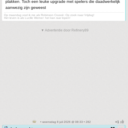
plakken. Toch een leuke upgrade met spelers die daadwerkelijk
aanwezig zijn geweest
Op maandag voel ik me als Robinson Crusoë: Op zoek naar Vrijdag!
Het leven is als Lucille Werner: het kan raar lopen!
▼ Advertentie door Refinery89
• woensdag 8 juli 2026 @ 08:33 • 282