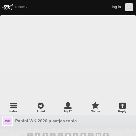
forum
log in
Index
Actief
MyAT
Nieuw
Reply
Panini WK 2026 plaatjes topic
wk
1
2
3
4
5
6
7
8
9
10
11