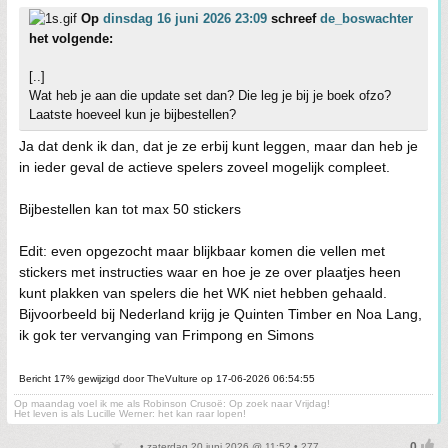
Op
dinsdag 16 juni 2026 23:09
schreef
de_boswachter
het volgende:
[..]
Wat heb je aan die update set dan? Die leg je bij je boek ofzo?
Laatste hoeveel kun je bijbestellen?
Ja dat denk ik dan, dat je ze erbij kunt leggen, maar dan heb je
in ieder geval de actieve spelers zoveel mogelijk compleet.
Bijbestellen kan tot max 50 stickers
Edit: even opgezocht maar blijkbaar komen die vellen met
stickers met instructies waar en hoe je ze over plaatjes heen
kunt plakken van spelers die het WK niet hebben gehaald.
Bijvoorbeeld bij Nederland krijg je Quinten Timber en Noa Lang,
ik gok ter vervanging van Frimpong en Simons
Bericht 17% gewijzigd door TheVulture op 17-06-2026 06:54:55
Op maandag voel ik me als Robinson Crusoë: Op zoek naar Vrijdag!
Het leven is als Lucille Werner: het kan raar lopen!
• zaterdag 20 juni 2026 @ 11:52 • 277