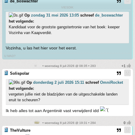
de_boswachter
VIESDIK
Op
zondag 31 mei 2026 13:05
schreef
de_boswachter
het volgende:
Kandidaat voor de grootste gangstertronie van het boek: keeper
Vozinha van Kaapverdië.
Vozinha, u las het hier voor het eerst.
U MAD?
• woensdag 8 juli 2026 @ 08:35 • 283
Solispolar
Op
donderdag 2 juli 2026 15:11
schreef
OmniRocket
het volgende:
vergeten jullie niet de bladzijden van de uitgeschakelde landen
eruit te scheuren?
Ik heb alles tot aan Argentinië vast verwijderd idd
• woensdag 8 juli 2026 @ 19:31 • 284
TheVulture