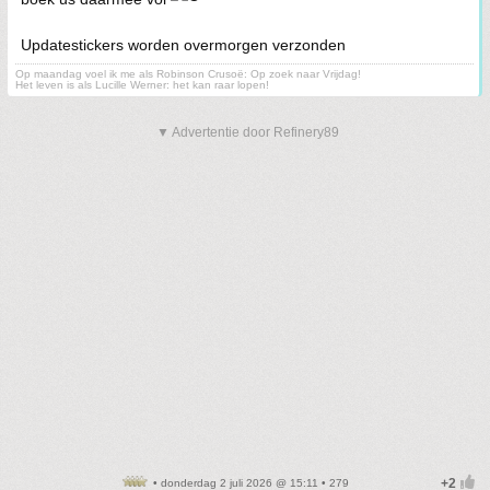
Updatestickers worden overmorgen verzonden
Op maandag voel ik me als Robinson Crusoë: Op zoek naar Vrijdag!
Het leven is als Lucille Werner: het kan raar lopen!
▼ Advertentie door Refinery89
• donderdag 2 juli 2026 @ 15:11 • 279