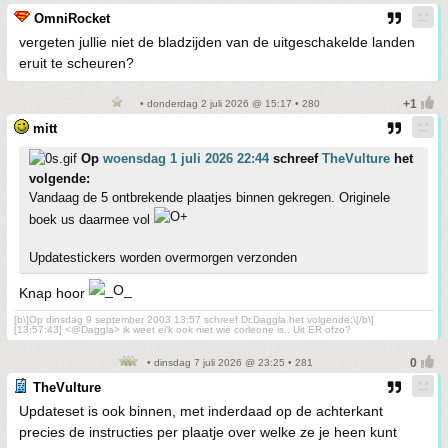
OmniRocket
vergeten jullie niet de bladzijden van de uitgeschakelde landen
eruit te scheuren?
• donderdag 2 juli 2026 @ 15:17 • 280
mitt
Op
woensdag 1 juli 2026 22:44
schreef
TheVulture
het
volgende:
Vandaag de 5 ontbrekende plaatjes binnen gekregen. Originele
boek us daarmee vol
Updatestickers worden overmorgen verzonden
Knap hoor
[b\]Op dinsdag 9 september 2003 13:57 schreef Dr.Daggla het volgende:\[/b\]
[13:57:43] <@Daggla> ik weet ei'k ook niet wie corleone is.. Uit ER ofzo?
• dinsdag 7 juli 2026 @ 23:25 • 281
TheVulture
Updateset is ook binnen, met inderdaad op de achterkant
precies de instructies per plaatje over welke ze je heen kunt