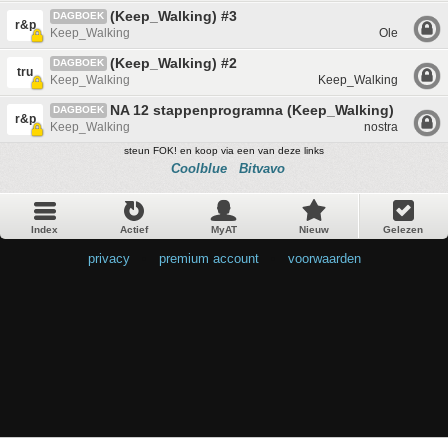
(Keep_Walking) #3
DAGBOEK
r&p
Keep_Walking
Ole
(Keep_Walking) #2
DAGBOEK
tru
Keep_Walking
Keep_Walking
NA 12 stappenprogramna (Keep_Walking) #1
DAGBOEK
r&p
Keep_Walking
nostra
steun FOK! en koop via een van deze links
Coolblue
Bitvavo
Index
Actief
MyAT
Nieuw
Gelezen
privacy
•
premium account
•
voorwaarden