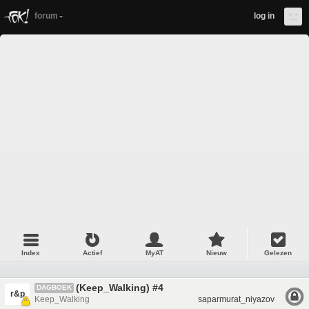
forum
log in
Index
Actief
MyAT
Nieuw
Gelezen
(Keep_Walking) #4
DAGBOEK
r&p
Keep_Walking
saparmurat_niyazov