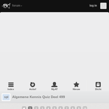
forum
log in
Index
Actief
MyAT
Nieuw
Dicht
Algemene Kennis Quiz Deel 499
spl
1
2
3
4
5
6
7
8
9
10