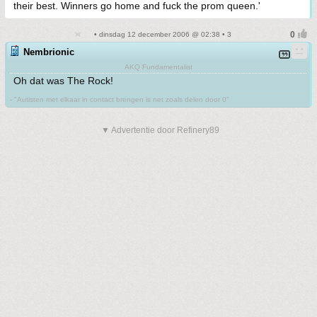
their best. Winners go home and fuck the prom queen.'
• dinsdag 12 december 2006 @ 02:38 • 3
Nembrionic
AKQ Fundamentalist
Oh dat was The Rock!
- "Autisten met elkaar in contact brengen is net zoals delen door 0"
▼ Advertentie door Refinery89