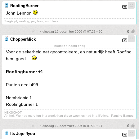
RoofingBurner
John Lennon
Single ply roofing, pay less, worthless.
• dinsdag 12 december 2006 @ 07:27 • 20
ChopperMick
houdt z'n hoofd er bij
Voor de zekerheid net gecontroleerd, en natuurlijk heeft Roofing
hem goed....
Roofingburner +1
Punten deel 499
Nembrionic 1
Roofingburner 1
NEKSCHOT!
Ah hell. We had more fun in a week than those weenies had in a lifetime.- Pancho Barnes
• dinsdag 12 december 2006 @ 07:38 • 21
Its-Jojo-4you