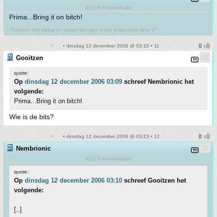
AKQ Fundamentalist
Prima...Bring it on bitch!
- "Autisten met elkaar in contact brengen is net zoals delen door 0"
• dinsdag 12 december 2006 @ 03:10 • 11
Gooitzen
quote:
Op
dinsdag 12 december 2006 03:09
schreef Nembrionic het
volgende:
Prima...Bring it on bitch!
Wie is de bits?
• dinsdag 12 december 2006 @ 03:23 • 12
Nembrionic
AKQ Fundamentalist
quote:
Op
dinsdag 12 december 2006 03:10
schreef Gooitzen het
volgende:
[..]