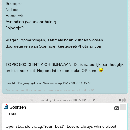
Soempie
Neleos
Homdeck
Asmodian (waarvoor hulde)
Jojoortje?
Vragen, opmerkingen, aanmeldingen kunnen worden
doorgegeven aan Soempie: keetepeet@hotmail.com.
TOPIC 500 DIENT ZICH BIJNA AAN! Dit is natuurlijk een heuglijk
en bijzonder feit. Hopen dat er een leuke OP komt
Bericht 51% gewijzigd door Nembrionic op 12-12-2006 12:45:56
- "Autisten met elkaar in contact brengen is net zoals delen door 0"
• dinsdag 12 december 2006 @ 02:36 • 2
Gooitzen
Dank!
Openstaande vraag:'Your "best"! Losers always whine about