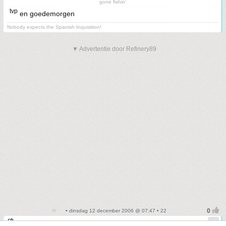
gone fishin'
tvp
en goedemorgen
Nobody expects the Spanish Inquisition!
▼ Advertentie door Refinery89
• dinsdag 12 december 2006 @ 07:47 • 22
RoofingBurner