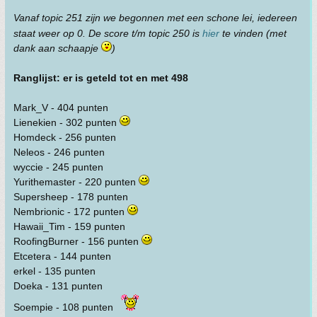
Vanaf topic 251 zijn we begonnen met een schone lei, iedereen
staat weer op 0. De score t/m topic 250 is
hier
te vinden (met
dank aan schaapje
)
Ranglijst: er is geteld tot en met 498
Mark_V - 404 punten
Lienekien - 302 punten
Homdeck - 256 punten
Neleos - 246 punten
wyccie - 245 punten
Yurithemaster - 220 punten
Supersheep - 178 punten
Nembrionic - 172 punten
Hawaii_Tim - 159 punten
RoofingBurner - 156 punten
Etcetera - 144 punten
erkel - 135 punten
Doeka - 131 punten
Soempie - 108 punten