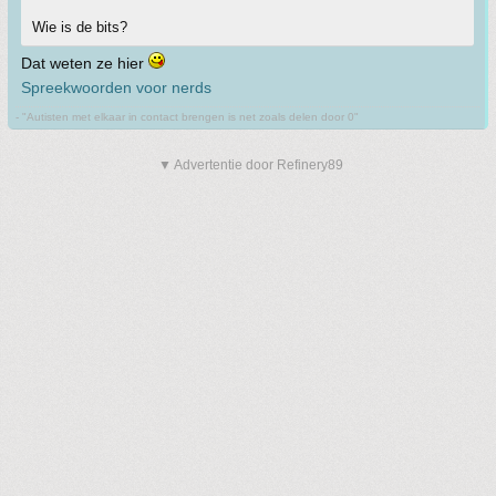
Wie is de bits?
Dat weten ze hier
Spreekwoorden voor nerds
- "Autisten met elkaar in contact brengen is net zoals delen door 0"
▼ Advertentie door Refinery89