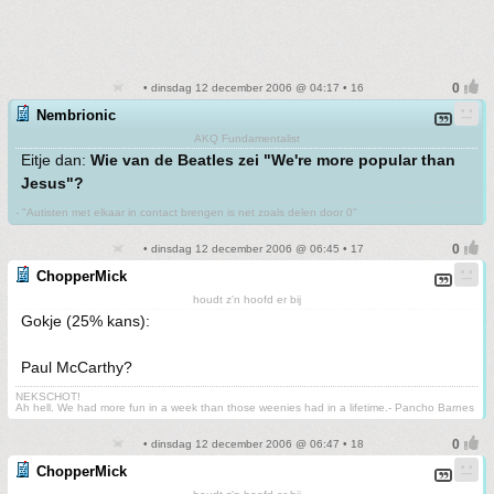
• dinsdag 12 december 2006 @ 04:17 • 16
Nembrionic
AKQ Fundamentalist
Eitje dan:
Wie van de Beatles zei "We're more popular than
Jesus"?
- "Autisten met elkaar in contact brengen is net zoals delen door 0"
• dinsdag 12 december 2006 @ 06:45 • 17
ChopperMick
houdt z'n hoofd er bij
Gokje (25% kans):
Paul McCarthy?
NEKSCHOT!
Ah hell. We had more fun in a week than those weenies had in a lifetime.- Pancho Barnes
• dinsdag 12 december 2006 @ 06:47 • 18
ChopperMick