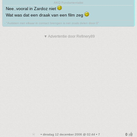
AKQ Fundamentalist
Nee..vooral in Zardoz niet
Wat was dat een draak van een film zeg
- "Autisten met elkaar in contact brengen is net zoals delen door 0"
▼ Advertentie door Refinery89
• dinsdag 12 december 2006 @ 02:44 • 7