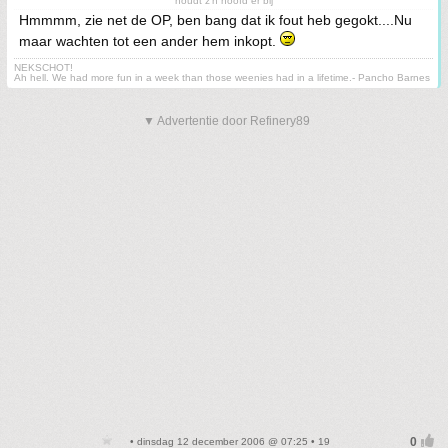
houdt z'n hoofd er bij
Hmmmm, zie net de OP, ben bang dat ik fout heb gegokt....Nu
maar wachten tot een ander hem inkopt.
NEKSCHOT!
Ah hell. We had more fun in a week than those weenies had in a lifetime.- Pancho Barnes
▼ Advertentie door Refinery89
• dinsdag 12 december 2006 @ 07:25 • 19