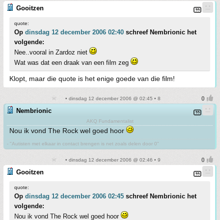
Gooitzen
quote:
Op
dinsdag 12 december 2006 02:40
schreef Nembrionic het
volgende:
Nee..vooral in Zardoz niet
Wat was dat een draak van een film zeg
Klopt, maar die quote is het enige goede van die film!
• dinsdag 12 december 2006 @ 02:45 • 8
Nembrionic
AKQ Fundamentalist
Nou ik vond The Rock wel goed hoor
- "Autisten met elkaar in contact brengen is net zoals delen door 0"
• dinsdag 12 december 2006 @ 02:46 • 9
Gooitzen
quote:
Op
dinsdag 12 december 2006 02:45
schreef Nembrionic het
volgende:
Nou ik vond The Rock wel goed hoor