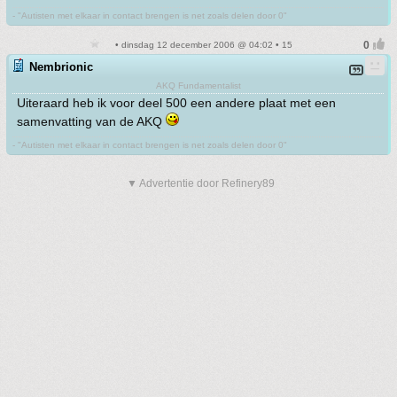
- "Autisten met elkaar in contact brengen is net zoals delen door 0"
• dinsdag 12 december 2006 @ 04:02 • 15
Nembrionic
AKQ Fundamentalist
Uiteraard heb ik voor deel 500 een andere plaat met een
samenvatting van de AKQ
- "Autisten met elkaar in contact brengen is net zoals delen door 0"
▼ Advertentie door Refinery89