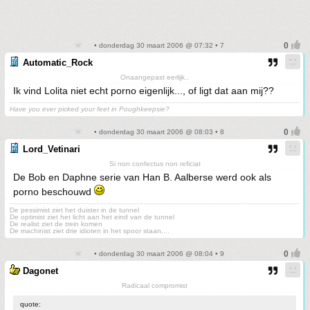
• donderdag 30 maart 2006 @ 07:32 • 7
Automatic_Rock
Onaangepast eerlijk..
Ik vind Lolita niet echt porno eigenlijk..., of ligt dat aan mij??
Have you ever picked your feet in Poughkeepsie?
• donderdag 30 maart 2006 @ 08:03 • 8
Lord_Vetinari
Si non confectus non reficiat
De Bob en Daphne serie van Han B. Aalberse werd ook als
porno beschouwd
De pessimist ziet het duister in de tunnel
De optimist ziet het licht aan het eind van de tunnel
De realist ziet de trein komen
De machinist ziet drie idioten in het spoor staan....
• donderdag 30 maart 2006 @ 08:04 • 9
Dagonet
Radicaal compromist
quote: