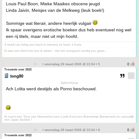
Louis Paul Boon, Mieke Maaikes obscene jeugd
Linda Jaivin, Meisjes van de Melkweg (leuk boek!)
Sommige wat literair, andere heerlijk vulgair
Ik spaar overigens erotische boeken dus heb eventueel nog wel
een rij titels, maar niet uit mijn hoofd..
A smell can bring you back in memory so hard, it hurts.
-
Ik was een kind hoe kon ik weten - dat het voorgoed voorbij zou gaan...
-
• woensdag 29 maart 2006 @ 22:04 • 5
Trouwste user 2022
tong80
Spleenheup
Ach Lolita werd destijds als Porno beschouwd.
Ik noem een Tony van Heemschut,een Loeki Knol,een Brammetje Biesterveld en natuurlijk
een Japie Stobbe !
• woensdag 29 maart 2006 @ 22:04 • 6
Trouwste user 2022