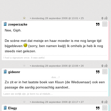
• donderdag 28 september 2006 @ 13:01 • 25
zoeperzazke
Nee, Giph.
De scène met dat meisje en haar moeder is me nog lange tijd
bijgebleven
(sorry, ben namen kwijt) Ik omhels je heb ik nog
steeds niet gelezen.
I had a signature once. It was awful.
• donderdag 28 september 2006 @ 13:06 • 26
gideonr
dus....!
Zo zit er in het laatste boek van Kluun (de Weduwnaar) ook een
passage die aardig pornoachtig aandoet..
Laten we eerlijk zijn, je bent nu al mislukt....
• donderdag 28 september 2006 @ 13:17 • 27
Elegy