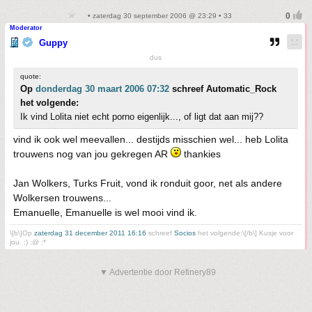
• zaterdag 30 september 2006 @ 23:29 • 33
Moderator
Guppy
dus
quote:
Op
donderdag 30 maart 2006 07:32
schreef Automatic_Rock
het volgende:
Ik vind Lolita niet echt porno eigenlijk..., of ligt dat aan mij??
vind ik ook wel meevallen... destijds misschien wel... heb Lolita
trouwens nog van jou gekregen AR
thankies
Jan Wolkers, Turks Fruit, vond ik ronduit goor, net als andere
Wolkersen trouwens...
Emanuelle, Emanuelle is wel mooi vind ik.
\[b\]Op
zaterdag 31 december 2011 16:16
schreef
Socios
het volgende:\[/b\] Kusje voor
jou. :) :@ :*
▼ Advertentie door Refinery89