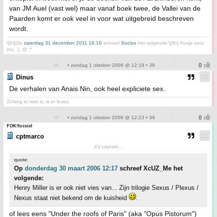
van JM Auel (vast wel) maar vanaf boek twee, de Vallei van de
Paarden komt er ook veel in voor wat uitgebreid beschreven
wordt.
\[b\]Op
zaterdag 31 december 2011 16:16
schreef
Socios
het volgende:\[/b\] Kusje voor
jou. :) :@ :*
• zondag 1 oktober 2006 @ 12:19 • 38
Dinus
De verhalen van Anais Nin, ook heel expliciete sex.
Zolang er was is, is er leven.
• zondag 1 oktober 2006 @ 12:23 • 39
FOK!fossiel
cptmarco
it's captain...
quote:
Op
donderdag 30 maart 2006 12:17
schreef XcUZ_Me het
volgende:
Henry Miller is er ook niet vies van... Zijn trilogie Sexus / Plexus /
Nexus staat niet bekend om de kuisheid
.
of lees eens "Under the roofs of Paris" (aka "Opus Pistorum")