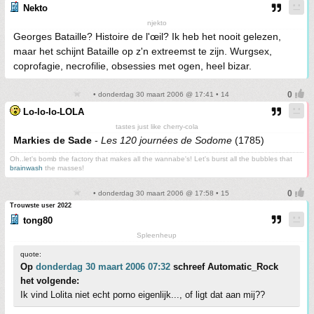
Nekto
njekto
Georges Bataille? Histoire de l'œil? Ik heb het nooit gelezen,
maar het schijnt Bataille op z'n extreemst te zijn. Wurgsex,
coprofagie, necrofilie, obsessies met ogen, heel bizar.
• donderdag 30 maart 2006 @ 17:41 • 14
Lo-lo-lo-LOLA
tastes just like cherry-cola
Markies de Sade
-
Les 120 journées de Sodome
(1785)
Oh..let's bomb the factory that makes all the wannabe's! Let's burst all the bubbles that
brainwash
the masses!
• donderdag 30 maart 2006 @ 17:58 • 15
Trouwste user 2022
tong80
Spleenheup
quote:
Op
donderdag 30 maart 2006 07:32
schreef Automatic_Rock
het volgende:
Ik vind Lolita niet echt porno eigenlijk..., of ligt dat aan mij??