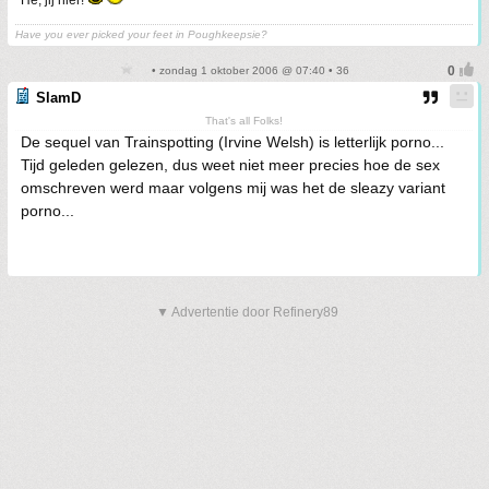
He, jij hier!
Have you ever picked your feet in Poughkeepsie?
• zondag 1 oktober 2006 @ 07:40 • 36
SlamD
That's all Folks!
De sequel van Trainspotting (Irvine Welsh) is letterlijk porno...
Tijd geleden gelezen, dus weet niet meer precies hoe de sex
omschreven werd maar volgens mij was het de sleazy variant
porno...
▼ Advertentie door Refinery89