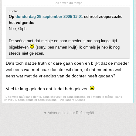
Les armes du temps
quote:
Op
donderdag 28 september 2006 13:01
schreef zoeperzazke
het volgende:
Nee, Giph.
De scène met dat meisje en haar moeder is me nog lange tijd
bijgebleven
(sorry, ben namen kwijt) Ik omhels je heb ik nog
steeds niet gelezen.
Da's toch dat ze truth or dare gaan doen en blijkt dat de moeder
wel eens wat met haar dochter wil doen, of dat moeders wel
eens wat met de vriendjes van de dochter heeft gedaan?
Veel te lang geleden dat ik dat heb gelezen
"L'homme naît sans dents, sans cheveux et sans illusions, et il meurt le même, sans
cheveux, sans dents et sans illusions" - Alexandre Dumas
▼ Advertentie door Refinery89