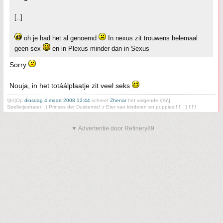
[..]
oh je had het al genoemd
In nexus zit trouwens helemaal
geen sex
en in Plexus minder dan in Sexus
Sorry
Nouja, in het totáálplaatje zit veel seks
\[b\]Op
dinsdag 4 maart 2008 13:44
schreef
Zhenar
het volgende:\[/b\]
Spelletjeshater! :( Prinses der Duisternis! :r Eter van kinderen en puppies!!!!! :'( !!!!!
▼ Advertentie door Refinery89