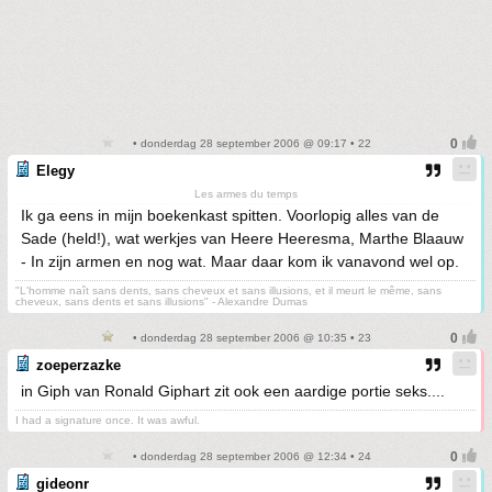
• donderdag 28 september 2006 @ 09:17 • 22
Elegy
Les armes du temps
Ik ga eens in mijn boekenkast spitten. Voorlopig alles van de
Sade (held!), wat werkjes van Heere Heeresma, Marthe Blaauw
- In zijn armen en nog wat. Maar daar kom ik vanavond wel op.
"L'homme naît sans dents, sans cheveux et sans illusions, et il meurt le même, sans
cheveux, sans dents et sans illusions" - Alexandre Dumas
• donderdag 28 september 2006 @ 10:35 • 23
zoeperzazke
in Giph van Ronald Giphart zit ook een aardige portie seks....
I had a signature once. It was awful.
• donderdag 28 september 2006 @ 12:34 • 24
gideonr