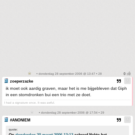
• donderdag 28 september 2006 @ 13:47 • 28
zoeperzazke
ik moet ook aardig graven, maar het is me bijgebleven dat Giph
in een stomdronken bui een trio met ze doet.
I had a signature once. It was awful.
• donderdag 28 september 2006 @ 17:54 • 29
#ANONIEM
quote:
Op
donderdag 30 maart 2006 13:13
schreef Nekto het