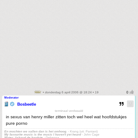
• donderdag 6 april 2006 @ 18:24 • 19
Moderator
Bosbeetle
terminaal verdwaald
in sexus van henry miller zitten toch wel heel wat hoofdstukjes
pure porno
En mochten we vallen dan is het omhoog.
- Krang (uit: Pantani)
My favourite music is the music I haven't yet heard
- John Cage
Water: ijskoud de hardste
- Gehenna