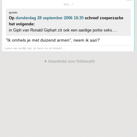
dus....!
quote:
Op
donderdag 28 september 2006 10:35
schreef zoeperzazke
het volgende:
in Giph van Ronald Giphart zit ook een aardige portie seks....
"Ik omhels je met duizend armen", neem ik aan?
Laten we eerlijk zijn, je bent nu al mislukt....
▼ Advertentie door Refinery89