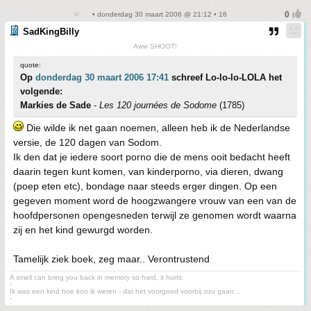
• donderdag 30 maart 2006 @ 21:12 • 16
SadKingBilly
Aww SHOOT!
quote:
Op
donderdag 30 maart 2006 17:41
schreef Lo-lo-lo-LOLA het
volgende:
Markies de Sade
-
Les 120 journées de Sodome
(1785)
Die wilde ik net gaan noemen, alleen heb ik de Nederlandse
versie, de 120 dagen van Sodom.
Ik den dat je iedere soort porno die de mens ooit bedacht heeft
daarin tegen kunt komen, van kinderporno, via dieren, dwang
(poep eten etc), bondage naar steeds erger dingen. Op een
gegeven moment word de hoogzwangere vrouw van een van de
hoofdpersonen opengesneden terwijl ze genomen wordt waarna
zij en het kind gewurgd worden.
Tamelijk ziek boek, zeg maar.. Verontrustend
A smell can bring you back in memory so hard, it hurts.
-
Ik was een kind hoe kon ik weten - dat het voorgoed voorbij zou gaan...
-