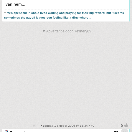
van hem...
♥
Men spend their whole lives waiting and praying for their big reward, but it seems
sometimes the payoff leaves you feeling like a dirty whore…
▼ Advertentie door Refinery89
• zondag 1 oktober 2006 @ 13:34 • 40