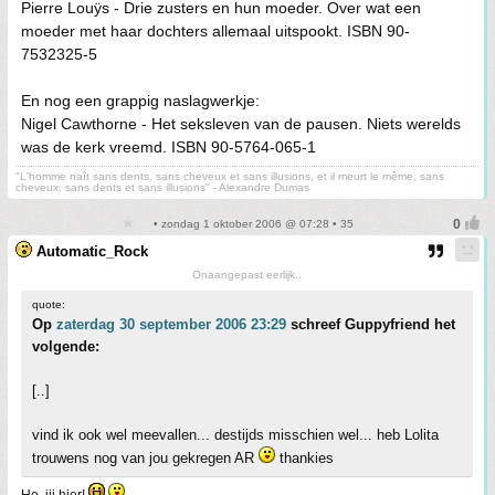
Pierre Louÿs - Drie zusters en hun moeder. Over wat een
moeder met haar dochters allemaal uitspookt. ISBN 90-
7532325-5
En nog een grappig naslagwerkje:
Nigel Cawthorne - Het seksleven van de pausen. Niets werelds
was de kerk vreemd. ISBN 90-5764-065-1
"L'homme naît sans dents, sans cheveux et sans illusions, et il meurt le même, sans
cheveux, sans dents et sans illusions" - Alexandre Dumas
• zondag 1 oktober 2006 @ 07:28 • 35
Automatic_Rock
Onaangepast eerlijk..
quote:
Op
zaterdag 30 september 2006 23:29
schreef Guppyfriend het
volgende:
[..]
vind ik ook wel meevallen... destijds misschien wel... heb Lolita
trouwens nog van jou gekregen AR
thankies