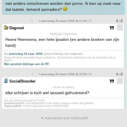
niet anders omschreven worden dan porno. Ik ben op zoek naar
dat laatste. Iemand aanraders?
• woensdag 29 maart 2006 @ 21:48 • 2
Dagonet
Radicaal compromist
Heere Heeresma, een hete ijssalon (en andere boeken van zijn
hand)
Op
woensdag 24 sept. 2008
schreef Danny het volgende:
Dagonet doet onaardig tegen iedereen. Je bent dus helemaal niet zo bijzonder als je
denkt...
Mijn grootste bijdrage aan de FP.
• woensdag 29 maart 2006 @ 22:00 • 3
SocialDisorder
Come To Daddy
elke schrijver is toch wel sexueel gefrustreerd?
Are you brave enough to fear?
SpankmasterC
: SocialDisorder is de Julius Caesar onder de gamers
Sigmund666
: U bent synoniem voor: AWESOME!
▼ Advertentie door Refinery89