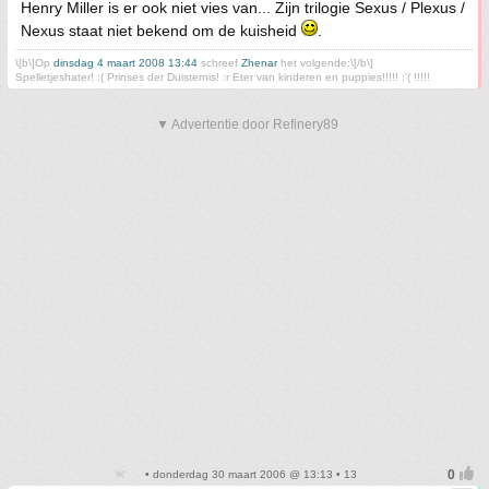
Henry Miller is er ook niet vies van... Zijn trilogie Sexus / Plexus /
Nexus staat niet bekend om de kuisheid
.
\[b\]Op
dinsdag 4 maart 2008 13:44
schreef
Zhenar
het volgende:\[/b\]
Spelletjeshater! :( Prinses der Duisternis! :r Eter van kinderen en puppies!!!!! :'( !!!!!
▼ Advertentie door Refinery89
• donderdag 30 maart 2006 @ 13:13 • 13