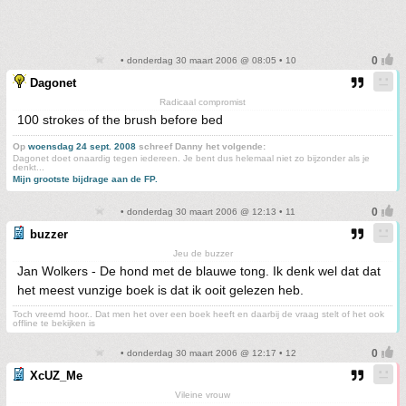
• donderdag 30 maart 2006 @ 08:05 • 10
Dagonet
Radicaal compromist
100 strokes of the brush before bed
Op
woensdag 24 sept. 2008
schreef Danny het volgende:
Dagonet doet onaardig tegen iedereen. Je bent dus helemaal niet zo bijzonder als je
denkt...
Mijn grootste bijdrage aan de FP.
• donderdag 30 maart 2006 @ 12:13 • 11
buzzer
Jeu de buzzer
Jan Wolkers - De hond met de blauwe tong. Ik denk wel dat dat
het meest vunzige boek is dat ik ooit gelezen heb.
Toch vreemd hoor.. Dat men het over een boek heeft en daarbij de vraag stelt of het ook
offline te bekijken is
• donderdag 30 maart 2006 @ 12:17 • 12
XcUZ_Me
Vileine vrouw