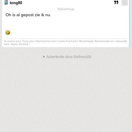
tong80
Spleenheup
Oh is al gepost zie ik nu.
Ik noem een Tony van Heemschut,een Loeki Knol,een Brammetje Biesterveld en natuurlijk
een Japie Stobbe !
▼ Advertentie door Refinery89