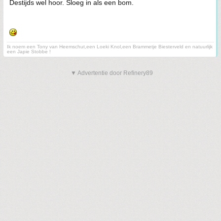
Destijds wel hoor. Sloeg in als een bom.
Ik noem een Tony van Heemschut,een Loeki Knol,een Brammetje Biesterveld en natuurlijk
een Japie Stobbe !
▼ Advertentie door Refinery89