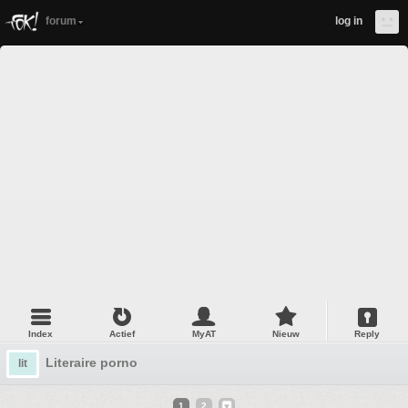
forum
log in
Index
Actief
MyAT
Nieuw
Reply
Literaire porno
lit
1
2