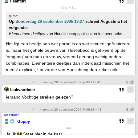
Feanturi
Chic N Stu
quote:
Op
donderdag 28 september 2006 19:27
schreef Augustina het
volgende:
Elementaire deeltjes
van Houellebecq gaat ook enkel over seks.
Het ligt een beetje aan wat porno is en wat sexueel gefrustreerd
is, maar het gehele oeuvre van Huellebecq is gefixeerd op de
'omgang' van man en vrouw, vreemd genoeg weinig andere
combinaties. Elementaire deeltjes dan inderdaad misschien het
meest expliciet, Lanzarote van Huellebecq dan zeker ook.
• zondag 20 december 2009 @ 05:11 • 41
leukvoorlater
Iemand Vochtige streken gelezen?
• zondag 20 december 2009 @ 09:38 • 42
Moderator
Guppy
dus
Ja, ik
Staat hier in de kast