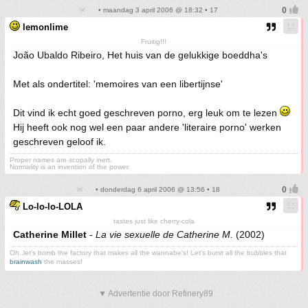
• maandag 3 april 2006 @ 18:32 • 17
lemonlime
Fruitig!!!
João Ubaldo Ribeiro, Het huis van de gelukkige boeddha's
Met als ondertitel: 'memoires van een libertijnse'
Dit vind ik echt goed geschreven porno, erg leuk om te lezen
Hij heeft ook nog wel een paar andere 'literaire porno' werken
geschreven geloof ik.
Proper names are scopally inert.
Normality is an invention of the power.
• donderdag 6 april 2006 @ 13:56 • 18
Lo-lo-lo-LOLA
tastes just like cherry-cola
Catherine Millet
-
La vie sexuelle de Catherine M.
(2002)
Oh..let's bomb the factory that makes all the wannabe's! Let's burst all the bubbles that
brainwash
the masses!
▼ Advertentie door Refinery89