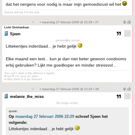
dat het nergens voor nodig is maar mijn gemoedsrust wil het
Voices tell me I'm the shit.
• maandag 27 februari 2006 @ 22:29 • 27
Licht Ontvlambaar
Sjeen
...gevaarlijke vrouw...
Littekentjes inderdaad... je hebt gelijk
Elke maand een test... kun je dan niet beter gewoon condooms
erbij gebruiken? Lijkt me goedkoper en minder stressvol...
You can't start a fire without a spark...
♥ Isa ♥ | In vuur en vlam
A dirty mind is a joy forever!
• maandag 27 februari 2006 @ 22:33 • 28
melanie_the_miss
De enige echte.
quote:
Op
maandag 27 februari 2006 22:29
schreef Sjeen het
volgende:
Littekentjes inderdaad... je hebt gelijk