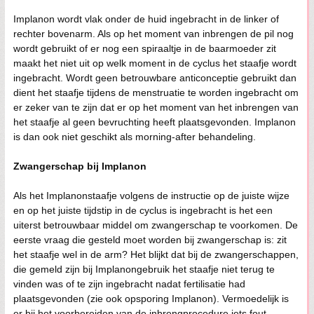
Implanon wordt vlak onder de huid ingebracht in de linker of
rechter bovenarm. Als op het moment van inbrengen de pil nog
wordt gebruikt of er nog een spiraaltje in de baarmoeder zit
maakt het niet uit op welk moment in de cyclus het staafje wordt
ingebracht. Wordt geen betrouwbare anticonceptie gebruikt dan
dient het staafje tijdens de menstruatie te worden ingebracht om
er zeker van te zijn dat er op het moment van het inbrengen van
het staafje al geen bevruchting heeft plaatsgevonden. Implanon
is dan ook niet geschikt als morning-after behandeling.
Zwangerschap bij Implanon
Als het Implanonstaafje volgens de instructie op de juiste wijze
en op het juiste tijdstip in de cyclus is ingebracht is het een
uiterst betrouwbaar middel om zwangerschap te voorkomen. De
eerste vraag die gesteld moet worden bij zwangerschap is: zit
het staafje wel in de arm? Het blijkt dat bij de zwangerschappen,
die gemeld zijn bij Implanongebruik het staafje niet terug te
vinden was of te zijn ingebracht nadat fertilisatie had
plaatsgevonden (zie ook opsporing Implanon). Vermoedelijk is
er bij het voorbereiden van de inbrengprocedure iets fout