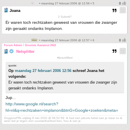
• maandag 27 februari 2006 @ 12:56 • 5
Joana
2 Submit?
Er waren toch rechtzaken geweest van vrouwen die zwanger
zijn geraakt ondanks Implanon.
• maandag 27 februari 2006 @ 12:57 • 6
Forum Admin / Grootste Aanwinst 2022
Netsplitter
#jesuisMasi
quote:
Op
maandag 27 februari 2006 12:56
schreef Joana het
volgende:
Er waren toch rechtzaken geweest van vrouwen die zwanger zijn
geraakt ondanks Implanon.
Jup...
http://www.google.nl/search?
hl=nl&q=rechtzaken+implanon&btnG=Google+zoeken&meta=
OxygeneFRL-vrijdag 8 mei 2020 @ 08:52:59: Ik had een pleuris hekel aan je maar nu ik
weet dat je tegen een vuurwerkverbod ben, hou ik van je.