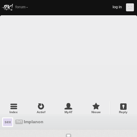
forum
log in
Index
Actief
MyAT
Nieuw
Reply
Implanon
sex
TVT