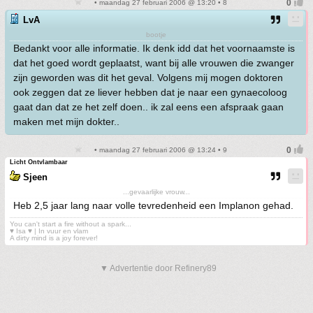
• maandag 27 februari 2006 @ 13:20 • 8
LvA
bootje
Bedankt voor alle informatie. Ik denk idd dat het voornaamste is
dat het goed wordt geplaatst, want bij alle vrouwen die zwanger
zijn geworden was dit het geval. Volgens mij mogen doktoren
ook zeggen dat ze liever hebben dat je naar een gynaecoloog
gaat dan dat ze het zelf doen.. ik zal eens een afspraak gaan
maken met mijn dokter..
• maandag 27 februari 2006 @ 13:24 • 9
Licht Ontvlambaar
Sjeen
...gevaarlijke vrouw...
Heb 2,5 jaar lang naar volle tevredenheid een Implanon gehad.
You can't start a fire without a spark...
♥ Isa ♥ | In vuur en vlam
A dirty mind is a joy forever!
▼ Advertentie door Refinery89