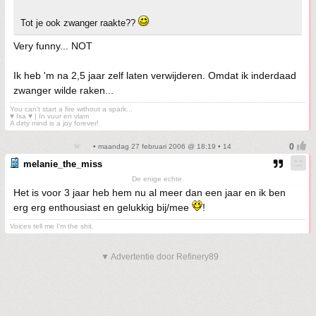
Tot je ook zwanger raakte??
Very funny... NOT
Ik heb 'm na 2,5 jaar zelf laten verwijderen. Omdat ik inderdaad
zwanger wilde raken...
You can't start a fire without a spark...
♥ Isa ♥ | In vuur en vlam
A dirty mind is a joy forever!
• maandag 27 februari 2006 @ 18:19 • 14
melanie_the_miss
De enige echte.
Het is voor 3 jaar heb hem nu al meer dan een jaar en ik ben
erg erg enthousiast en gelukkig bij/mee
!
Voices tell me I'm the shit.
▼ Advertentie door Refinery89