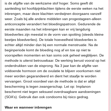
is de afgifte van de werkzame stof hoger. Soms geeft dit
aanleiding tot hoofdpijnklachten tijdens de eerste weken na het
inbrengen, maar deze klachten verdwijnen doorgaans vanzelf
weer. Zoals bij alle andere middelen van progestageen-alleen
anticonceptie verandert het bloedingspatroon. Gedurende de
eerste maanden na het inbrengen kan er vrij langdurig
bloedverlies zijn meestal in de vorm van spotting (steeds kleine
beetjes bloedverlies). De totale hoeveelheid bloedverlies is
echter altijd minder dan bij een normale menstruatie. Na de
beginperiode komt de bloeding nog af en toe op niet te
voorspellen momenten en kan soms ook geheel wegblijven. De
methode is uiterst betrouwbaar. De werking berust vooral op het
onderdrukken van de eisprong. Na 3 jaar kan de afgifte van
voldoende hormoon om de ovulatie te blijven voorkomen niet
meer worden gegarandeerd en dient het staafje te worden
vervangen. Groot voordeel van de methode is dat er altijd
bescherming is tegen zwangerschap. Let op: Implanon
beschermt niet tegen seksueel overdraagbare aandoeningen
(SOA's). Gebruik dan ook condooms bij risico gedrag.
Waar en wanneer inbrengen