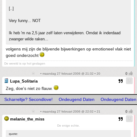
[..]
Very funny... NOT
Ik heb 'm na 2,5 jaar zelf laten verwijderen. Omdat ik inderdaad
zwanger wilde raken...
volgens mij zijn de blijvende bijwerkingen op emotioneel vlak niet
goed onderzocht
De wereld is op hol geslagen
• maandag 27 februari 2006 @ 21:32 • 20
Lupa_Solitaria
Zeg, doe's niet zo flauw.
Scharreltje? Secondlove!
Ondeugend Daten
Ondeugend Daten
• maandag 27 februari 2006 @ 22:02 • 21
melanie_the_miss
De enige echte.
quote: