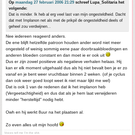
Op
maandag 27 februari 2006 21:29
schreef Lupa_Solitaria het
volgende:
Dat is minder. Ik heb al erg veel last van mijn ongesteldheid. Dacht
dat met Implanon net als met de prikpil de ongesteldheid deels of
geheel zou verdwijnen...
Nee iedereen reageerd anders.
De ene blijft hetzelfde patroon houden ander word niet meer
ongesteld of weinig sommig eene paar doorbraakbloedingen en
anderen bloeden constant en dan moet ie er ook uit
Dus er zijn zowel positieve als negatieve verhalen helaas. Hij
kan er elk moment uitgehaald dus als hij niet bevalt ben je er zo
vanaf en je bent weer vruchtbaar binnen 2 weken. (of je cyclus
dan ook weer goed loopt weet ik niet maar lijkt me wel)
Dat is ook 1 van de redenen dat ik het implanon heb
(Vergeetachtigheid) en dus dat als je hem laat verwijderen
minder "hersteltijd" nodig hebt.
Owh en hij werkt 8uur na het plaatsen al.
Zo even alles uit mijn hoofd
Voices tell me I'm the shit.