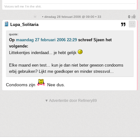
Voices tell me I'm the shit.
• dinsdag 28 februari 2006 @ 09:00 • 33
Lupa_Solitaria
quote:
Op
maandag 27 februari 2006 22:29
schreef Sjeen het
volgende:
Littekentjes inderdaad... je hebt gelijk
Elke maand een test... kun je dan niet beter gewoon condooms
erbij gebruiken? Lijkt me goedkoper en minder stressvol...
Condooms zijn
Nee dus.
▼ Advertentie door Refinery89