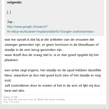
volgende:
[..]
Jup...
http://www.google.nl/search?
hl=nl&q=rechtzaken+implanon&btnG=Google+zoeken&meta=
wat me opvalt is dat bij al die artikelen van de vrouwen die
zwanger geworden zijn, er geen hormoon in de bloedbaan of
staafje in de arm terug gevonden zijn...
waar ikzelf dus de vraag stel is, is er dan goed opgelet bij het
plaatsen.
een artse zegt ergens, het staafje en de spuit hebben dezelfde
kleur, waardoor je dus niet goed kunt zien of het staafje er nog
inzit.
zelf controlleren door te voelen of het in de arm zit lijkt mij dus
best wel slim
Today is life -
the only life you are sure of. Make the most of today.
Dale Carnegie