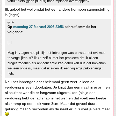
vanuit niets (geen pil dus) naar implanon overstappen?
IIk geloof het wel omdat het een andere hormoon samenstelling
is (lager)
quote:
Op
maandag 27 februari 2006 23:56
schreef emmkie het
volgende:
[..]
Mag ik vragen hoe pijnlijk het inbrengen was en waar het evt mee
te vergelijken is? Ik zit zelf nl met het probleem dat ik alleen
progestrogenen als anticonceptie kan gebruiken dus dat implanon
wel een optie is, maar dat ik eigenljik een vrij erge prikkenangst
heb.
Nou het inbrengen doet helemaal geen zeer! alleen de
verdoving is even doorbijten. Je krijgt dan een naalt in je arm en
al spuitent wor die er langzaam uitgetrokken (als je een
verdoving hebt gehad snap je het wel) en dat voelt een beetje
als kramp op een plek vann 3cm. Maar dat gevoel duurt
gelukkig maar 5 seconden als de naalt eruit is voel je niets meer