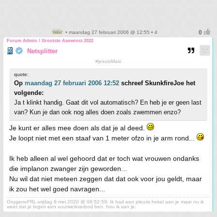
• maandag 27 februari 2006 @ 12:55 • 4
Forum Admin / Grootste Aanwinst 2022
Netsplitter
#jesuisMasi
quote:
Op
maandag 27 februari 2006 12:52
schreef SkunkfireJoe het
volgende:
Ja t klinkt handig. Gaat dit vol automatisch? En heb je er geen last
van? Kun je dan ook nog alles doen zoals zwemmen enzo?
Je kunt er alles mee doen als dat je al deed.
Je loopt niet met een staaf van 1 meter ofzo in je arm rond...
Ik heb alleen al wel gehoord dat er toch wat vrouwen ondanks
die implanon zwanger zijn geworden...
Nu wil dat niet meteen zeggen dat dat ook voor jou geldt, maar
ik zou het wel goed navragen...
OxygeneFRL-vrijdag 8 mei 2020 @ 08:52:59: Ik had een pleuris hekel aan je maar nu ik
weet dat je tegen een vuurwerkverbod ben, hou ik van je.