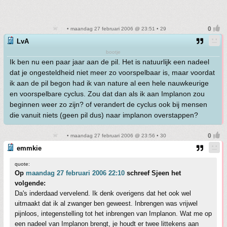
• maandag 27 februari 2006 @ 23:51 • 29
LvA
bootje
Ik ben nu een paar jaar aan de pil. Het is natuurlijk een nadeel
dat je ongesteldheid niet meer zo voorspelbaar is, maar voordat
ik aan de pil begon had ik van nature al een hele nauwkeurige
en voorspelbare cyclus. Zou dat dan als ik aan Implanon zou
beginnen weer zo zijn? of verandert de cyclus ook bij mensen
die vanuit niets (geen pil dus) naar implanon overstappen?
• maandag 27 februari 2006 @ 23:56 • 30
emmkie
quote:
Op
maandag 27 februari 2006 22:10
schreef Sjeen het
volgende:
Da's inderdaad vervelend. Ik denk overigens dat het ook wel
uitmaakt dat ik al zwanger ben geweest. Inbrengen was vrijwel
pijnloos, integenstelling tot het inbrengen van Implanon. Wat me op
een nadeel van Implanon brengt, je houdt er twee littekens aan