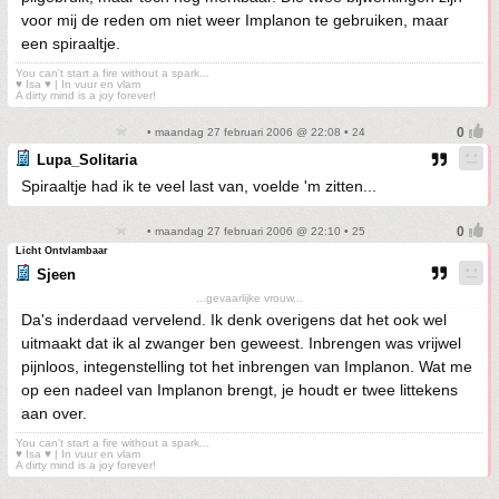
voor mij de reden om niet weer Implanon te gebruiken, maar
een spiraaltje.
You can't start a fire without a spark...
♥ Isa ♥ | In vuur en vlam
A dirty mind is a joy forever!
• maandag 27 februari 2006 @ 22:08 • 24
Lupa_Solitaria
Spiraaltje had ik te veel last van, voelde 'm zitten...
• maandag 27 februari 2006 @ 22:10 • 25
Licht Ontvlambaar
Sjeen
...gevaarlijke vrouw...
Da's inderdaad vervelend. Ik denk overigens dat het ook wel
uitmaakt dat ik al zwanger ben geweest. Inbrengen was vrijwel
pijnloos, integenstelling tot het inbrengen van Implanon. Wat me
op een nadeel van Implanon brengt, je houdt er twee littekens
aan over.
You can't start a fire without a spark...
♥ Isa ♥ | In vuur en vlam
A dirty mind is a joy forever!