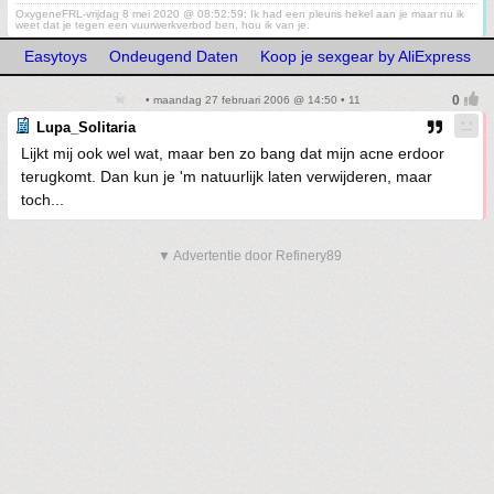
OxygeneFRL-vrijdag 8 mei 2020 @ 08:52:59: Ik had een pleuris hekel aan je maar nu ik
weet dat je tegen een vuurwerkverbod ben, hou ik van je.
Easytoys
Ondeugend Daten
Koop je sexgear by AliExpress
• maandag 27 februari 2006 @ 14:50 • 11
Lupa_Solitaria
Lijkt mij ook wel wat, maar ben zo bang dat mijn acne erdoor
terugkomt. Dan kun je 'm natuurlijk laten verwijderen, maar
toch...
▼ Advertentie door Refinery89