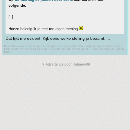
volgende:
[..]
Hoezo beledig ik je met me eigen mening
Dat lijkt me evident. Kijk eens welke stelling je beaamt.....
Ik sta hier voor de hemelpoort - Nergens is een god te zien - Volgens mij bestaat hij niet -
Onze leider zei doe niet zo dom - En vertel het de wereld nooit - Beneden staat de vodka
klaar
▼ Advertentie door Refinery89