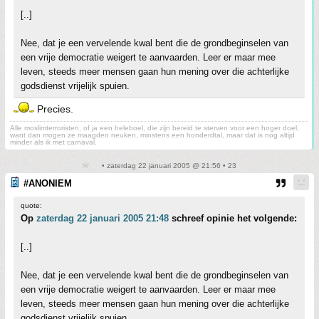
[..]
Nee, dat je een vervelende kwal bent die de grondbeginselen van
een vrije democratie weigert te aanvaarden. Leer er maar mee
leven, steeds meer mensen gaan hun mening over die achterlijke
godsdienst vrijelijk spuien.
Precies.
Alle moslimterroristen, of ja een heleboel, die zijn bereid te sterven voor een hoger doel,
want dan mogen ze maagden neuken, minstens een honderdtal, maar dat is nog altijd
minder als ik met carnaval.
• zaterdag 22 januari 2005 @ 21:56 • 23
#ANONIEM
quote:
Op
zaterdag 22 januari 2005 21:48
schreef opinie het volgende:
[..]
Nee, dat je een vervelende kwal bent die de grondbeginselen van
een vrije democratie weigert te aanvaarden. Leer er maar mee
leven, steeds meer mensen gaan hun mening over die achterlijke
godsdienst vrijelijk spuien.