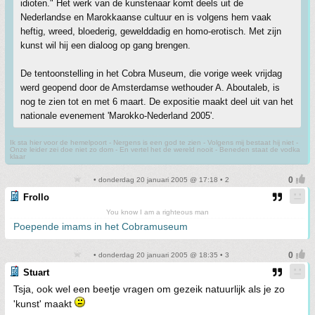
idioten." Het werk van de kunstenaar komt deels uit de
Nederlandse en Marokkaanse cultuur en is volgens hem vaak
heftig, wreed, bloederig, gewelddadig en homo-erotisch. Met zijn
kunst wil hij een dialoog op gang brengen.
De tentoonstelling in het Cobra Museum, die vorige week vrijdag
werd geopend door de Amsterdamse wethouder A. Aboutaleb, is
nog te zien tot en met 6 maart. De expositie maakt deel uit van het
nationale evenement 'Marokko-Nederland 2005'.
Ik sta hier voor de hemelpoort - Nergens is een god te zien - Volgens mij bestaat hij niet -
Onze leider zei doe niet zo dom - En vertel het de wereld nooit - Beneden staat de vodka
klaar
• donderdag 20 januari 2005 @ 17:18 • 2
Frollo
You know I am a righteous man
Poepende imams in het Cobramuseum
• donderdag 20 januari 2005 @ 18:35 • 3
Stuart
Tsja, ook wel een beetje vragen om gezeik natuurlijk als je zo
'kunst' maakt