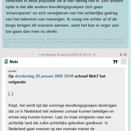
zelfkritiek in deze populatie zie ik hier weinig heil in. Een andere
optie is dat alle andere bevolkingsgroepen zich gaan
'emanciperen' en zich verwijderen van het achterlijke gedrag
van het tolereren van meningen. Ik vraag me echter af of de
lange tenigen dit scenario wensen, want het kan er erger aan
toe gaan dan men nu denkt.
Ik sta hier voor de hemelpoort - Nergens is een god te zien - Volgens mij bestaat hij niet -
Onze leider zei doe niet zo dom - En vertel het de wereld nooit - Beneden staat de vodka
klaar
• donderdag 20 januari 2005 @ 23:13 • 9
Meki
quote:
Op
donderdag 20 januari 2005 19:09
schreef Meh7 het
volgende:
[..]
Klopt, het wordt tijd dat sommige bevolkingsgroepen doorkrijgen
dat ze in Nederland niet iedereen zomaar kunnen beledigen en
ermee weg kunnen komen. Laat ze maar emigreren naar een
achterlijk land dat zulke achterlijke gebruiken goedkeurt. In
Nederland gaan mensen op een normale manier de