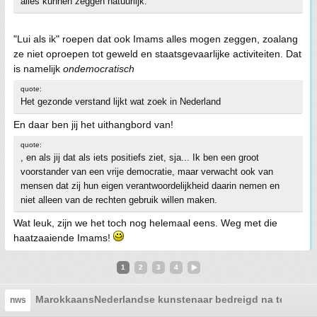
alles kunnen zeggen natuurlijk.
"Lui als ik" roepen dat ook Imams alles mogen zeggen, zoalang
ze niet oproepen tot geweld en staatsgevaarlijke activiteiten. Dat
is namelijk
ondemocratisch
quote:
Het gezonde verstand lijkt wat zoek in Nederland
En daar ben jij het uithangbord van!
quote:
, en als jij dat als iets positiefs ziet, sja... Ik ben een groot
voorstander van een vrije democratie, maar verwacht ook van
mensen dat zij hun eigen verantwoordelijkheid daarin nemen en
niet alleen van de rechten gebruik willen maken.
Wat leuk, zijn we het toch nog helemaal eens. Weg met die
haatzaaiende Imams!
1
2
3
4
MarokkaansNederlandse kunstenaar bedreigd na tentoons
nws