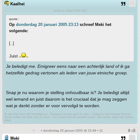
Kaalhei
under a dead Ohio sky
quote:
Op
donderdag 20 januari 2005 23:13
schreef Meki het
volgende:
[..]
Juist
Je beledigt me. Emigreer eens naar een achterlijk land of ik ga
hetzelfde gedrag vertonen als leden van jouw etnische groep.
Snap je nu waarom je stelling onhoudbaar is? Je beledigt altijd
wel iemand en juist daarom is het cruciaal dat je mag zeggen
wat je denkt zonder er voor vervolgd te worden.
Ik sta hier voor de hemelpoort - Nergens is een god te zien - Volgens mij bestaat hij niet -
Onze leider zei doe niet zo dom - En vertel het de wereld nooit - Beneden staat de vodka
klaar
• donderdag 20 januari 2005 @ 23:48 • 11
Meki