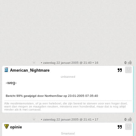
• zaterdag 22 januari 2005 @ 21:40 • 16
American_Nightmare
unbanned
-weg-
Bericht 99% gewijzigd door NorthernStar op 23-01-2005 07:35:40
Alle moslimterroristen, of ja een heleboel, die zijn bereid te sterven voor een hoger doel,
want dan mogen ze maagden neuken, minstens een honderdtal, maar dat is nog altijd
minder als ik met carnaval.
• zaterdag 22 januari 2005 @ 21:41 • 17
opinie
Smartass!