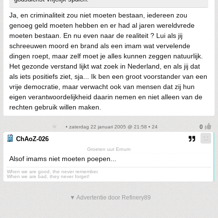
Ja, en criminaliteit zou niet moeten bestaan, iedereen zou
genoeg geld moeten hebben en er had al jaren wereldvrede
moeten bestaan. En nu even naar de realiteit ? Lui als jij
schreeuwen moord en brand als een imam wat vervelende
dingen roept, maar zelf moet je alles kunnen zeggen natuurlijk.
Het gezonde verstand lijkt wat zoek in Nederland, en als jij dat
als iets positiefs ziet, sja... Ik ben een groot voorstander van een
vrije democratie, maar verwacht ook van mensen dat zij hun
eigen verantwoordelijkheid daarin nemen en niet alleen van de
rechten gebruik willen maken.
• zaterdag 22 januari 2005 @ 21:58 • 24
ChAoZ-026
Groeten uut Ernum
Alsof imams niet moeten poepen...
When we are good, the never remember.
When we are bad, they never forget!
▼ Advertentie door Refinery89