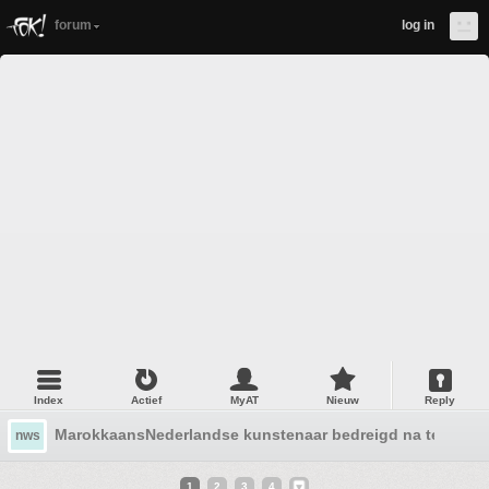
forum
log in
Index
Actief
MyAT
Nieuw
Reply
MarokkaansNederlandse kunstenaar bedreigd na tentoons
nws
1
2
3
4