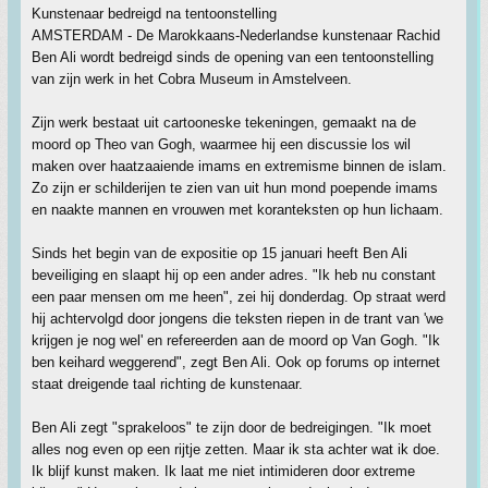
Kunstenaar bedreigd na tentoonstelling
AMSTERDAM - De Marokkaans-Nederlandse kunstenaar Rachid
Ben Ali wordt bedreigd sinds de opening van een tentoonstelling
van zijn werk in het Cobra Museum in Amstelveen.
Zijn werk bestaat uit cartooneske tekeningen, gemaakt na de
moord op Theo van Gogh, waarmee hij een discussie los wil
maken over haatzaaiende imams en extremisme binnen de islam.
Zo zijn er schilderijen te zien van uit hun mond poepende imams
en naakte mannen en vrouwen met koranteksten op hun lichaam.
Sinds het begin van de expositie op 15 januari heeft Ben Ali
beveiliging en slaapt hij op een ander adres. "Ik heb nu constant
een paar mensen om me heen", zei hij donderdag. Op straat werd
hij achtervolgd door jongens die teksten riepen in de trant van 'we
krijgen je nog wel' en refereerden aan de moord op Van Gogh. "Ik
ben keihard weggerend", zegt Ben Ali. Ook op forums op internet
staat dreigende taal richting de kunstenaar.
Ben Ali zegt "sprakeloos" te zijn door de bedreigingen. "Ik moet
alles nog even op een rijtje zetten. Maar ik sta achter wat ik doe.
Ik blijf kunst maken. Ik laat me niet intimideren door extreme