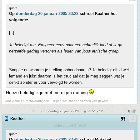
quote:
Op
donderdag 20 januari 2005 23:22
schreef Kaalhei het
volgende:
[..]
Je beledigt me. Emigreer eens naar een achterlijk land of ik ga
hetzelfde gedrag vertonen als leden van jouw etnische groep.
Snap je nu waarom je stelling onhoudbaar is? Je beledigt altijd wel
iemand en juist daarom is het cruciaal dat je mag zeggen wat je
denkt zonder er voor vervolgd te worden.
Hoezo beledig ik je met me eigen mening
Voor vrede en rechtvaardigheid - Tegen alle soorten vormen van geweld.
• donderdag 20 januari 2005 @ 23:51 • 12
Kaalhei
under a dead Ohio sky
quote:
Op
donderdag 20 januari 2005 23:48
schreef Meki het