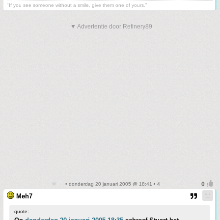
"If you see someone without a smile, give them one of yours.”
▼ Advertentie door Refinery89
• donderdag 20 januari 2005 @ 18:41 • 4
Meh7
quote: