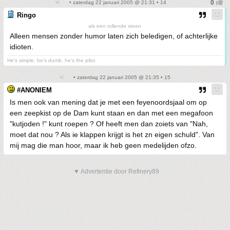
• zaterdag 22 januari 2005 @ 21:31 • 14
Ringo
als een rollende steen
Alleen mensen zonder humor laten zich beledigen, of achterlijke
idioten.
He's simple, he's dumb, he's the pilot.
• zaterdag 22 januari 2005 @ 21:35 • 15
#ANONIEM
Is men ook van mening dat je met een feyenoordsjaal om op
een zeepkist op de Dam kunt staan en dan met een megafoon
"kutjoden !" kunt roepen ? Of heeft men dan zoiets van "Nah,
moet dat nou ? Als ie klappen krijgt is het zn eigen schuld". Van
mij mag die man hoor, maar ik heb geen medelijden ofzo.
▼ Advertentie door Refinery89