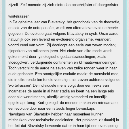
zijzelf. Zelf noemde zij zich niets dan opschrijfster of doorgeefster.
wortelrassen
In De geheime leer van Blavatsky, hét grondboek van de theosofie,
en ook van de antroposofie, wordt een alternatieve evolutietheorie
gegeven. De evolutie gaat volgens Blavatsky in cycli. Onze aarde,
natuurlijk ook een levend en evoluerend organisme, verandert
voortdurend van vorm. Zij doorloopt een serie van zeven ronden;
tijdperken van miljoenen jaren. Het einde van elke ronde wordt
gekenmerkt door fysiologische gedaantewisselingen, zoals
vloedgolven, verdwijnende continenten en klimaatsveranderingen.
Toch verschijnt de aarde na zeven van zulke ronden weer in haar
oude gedaante. Een soortgelijke evolutie maakt de mensheid mee,
die in elke ronde ten tonele verschijnt als zeven achtereenvolgende
'wortelrassen'. De individuele mens volgt door een reeks van
incarnaties de aarde in al haar stadia en keert na een lange reis
door alle wortelrassen, uiterlijk weinig veranderd en innerlijk
opgeknapt terug. Kort gezegd: de mensen maken via reïncarnatie
een evolutie door naar een steeds hoger bewustzijn.
Navolgers van Blavatsky hebben haar rassenleer kunnen
misbruiken voor racistische doeleinden. Het probleem zit daarbij in
het feit dat Blavatsky beweerde dat er in haar tijd een overlapping