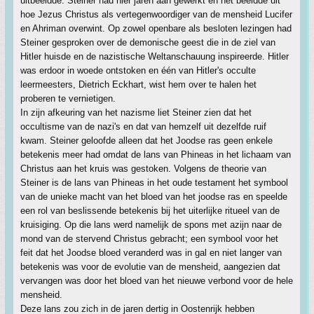
uitbeeldde. Steiner had hier jaren aan gewerkt en het beeldde uit
hoe Jezus Christus als vertegenwoordiger van de mensheid Lucifer
en Ahriman overwint. Op zowel openbare als besloten lezingen had
Steiner gesproken over de demonische geest die in de ziel van
Hitler huisde en de nazistische Weltanschauung inspireerde. Hitler
was erdoor in woede ontstoken en één van Hitler's occulte
leermeesters, Dietrich Eckhart, wist hem over te halen het
proberen te vernietigen.
In zijn afkeuring van het nazisme liet Steiner zien dat het
occultisme van de nazi's en dat van hemzelf uit dezelfde ruif
kwam. Steiner geloofde alleen dat het Joodse ras geen enkele
betekenis meer had omdat de lans van Phineas in het lichaam van
Christus aan het kruis was gestoken. Volgens de theorie van
Steiner is de lans van Phineas in het oude testament het symbool
van de unieke macht van het bloed van het joodse ras en speelde
een rol van beslissende betekenis bij het uiterlijke ritueel van de
kruisiging. Op die lans werd namelijk de spons met azijn naar de
mond van de stervend Christus gebracht; een symbool voor het
feit dat het Joodse bloed veranderd was in gal en niet langer van
betekenis was voor de evolutie van de mensheid, aangezien dat
vervangen was door het bloed van het nieuwe verbond voor de hele
mensheid.
Deze lans zou zich in de jaren dertig in Oostenrijk hebben