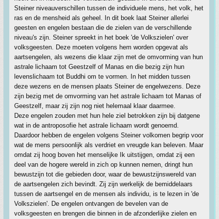
Steiner niveauverschillen tussen de individuele mens, het volk, het
ras en de mensheid als geheel. In dit boek laat Steiner allerlei
geesten en engelen bestaan die de zielen van de verschillende
niveau's zijn. Steiner spreekt in het boek 'de Volkszielen' over
volksgeesten. Deze moeten volgens hem worden opgevat als
aartsengelen, als wezens die klaar zijn met de omvorming van hun
astrale lichaam tot Geestzelf of Manas en die bezig zijn hun
levenslichaam tot Buddhi om te vormen. In het midden tussen
deze wezens en de mensen plaats Steiner de engelwezens. Deze
zijn bezig met de omvorming van het astrale lichaam tot Manas of
Geestzelf, maar zij zijn nog niet helemaal klaar daarmee.
Deze engelen zouden met hun hele ziel betrokken zijn bij datgene
wat in de antroposofie het astrale lichaam wordt genoemd.
Daardoor hebben de engelen volgens Steiner volkomen begrip voor
wat de mens persoonlijk als verdriet en vreugde kan beleven. Maar
omdat zij hoog boven het menselijke Ik uitstijgen, omdat zij een
deel van de hogere wereld in zich op kunnen nemen, dringt hun
bewustzijn tot die gebieden door, waar de bewustzijnswereld van
de aartsengelen zich bevindt. Zij zijn werkelijk de bemiddelaars
tussen de aartsengel en de mensen als individu, is te lezen in 'de
Volkszielen'. De engelen ontvangen de bevelen van de
volksgeesten en brengen die binnen in de afzonderlijke zielen en