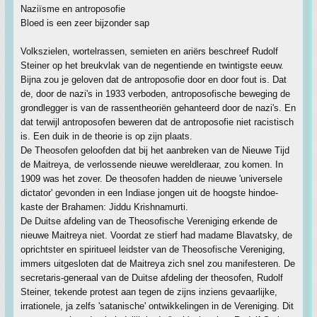
Naziïsme en antroposofie
Bloed is een zeer bijzonder sap
Volkszielen, wortelrassen, semieten en ariërs beschreef Rudolf
Steiner op het breukvlak van de negentiende en twintigste eeuw.
Bijna zou je geloven dat de antroposofie door en door fout is. Dat
de, door de nazi's in 1933 verboden, antroposofische beweging de
grondlegger is van de rassentheoriën gehanteerd door de nazi's. En
dat terwijl antroposofen beweren dat de antroposofie niet racistisch
is. Een duik in de theorie is op zijn plaats.
De Theosofen geloofden dat bij het aanbreken van de Nieuwe Tijd
de Maitreya, de verlossende nieuwe wereldleraar, zou komen. In
1909 was het zover. De theosofen hadden de nieuwe 'universele
dictator' gevonden in een Indiase jongen uit de hoogste hindoe-
kaste der Brahamen: Jiddu Krishnamurti.
De Duitse afdeling van de Theosofische Vereniging erkende de
nieuwe Maitreya niet. Voordat ze stierf had madame Blavatsky, de
oprichtster en spiritueel leidster van de Theosofische Vereniging,
immers uitgesloten dat de Maitreya zich snel zou manifesteren. De
secretaris-generaal van de Duitse afdeling der theosofen, Rudolf
Steiner, tekende protest aan tegen de zijns inziens gevaarlijke,
irrationele, ja zelfs 'satanische' ontwikkelingen in de Vereniging. Dit