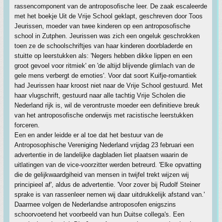
rassencomponent van de antroposofische leer. De zaak escaleerde
met het boekje Uit de Vrije School geklapt, geschreven door Toos
Jeurissen, moeder van twee kinderen op een antroposofische
school in Zutphen. Jeurissen was zich een ongeluk geschrokken
toen ze de schoolschriftjes van haar kinderen doorbladerde en
stuitte op leerstukken als: 'Negers hebben dikke lippen en een
groot gevoel voor ritmiek' en 'de altijd blijvende glimlach van de
gele mens verbergt de emoties'. Voor dat soort Kuifje-romantiek
had Jeurissen haar kroost niet naar de Vrije School gestuurd. Met
haar vlugschrift, gestuurd naar alle tachtig Vrije Scholen die
Nederland rijk is, wil de verontruste moeder een definitieve breuk
van het antroposofische onderwijs met racistische leerstukken
forceren.
Een en ander leidde er al toe dat het bestuur van de
Antroposophische Vereniging Nederland vrijdag 23 februari een
advertentie in de landelijke dagbladen liet plaatsen waarin de
uitlatingen van de vice-voorzitter werden betreurd. 'Elke opvatting
die de gelijkwaardgiheid van mensen in twijfel trekt wijzen wij
principieel af', aldus de advertentie. 'Voor zover bij Rudolf Steiner
sprake is van rassenleer nemen wij daar uitdrukkelijk afstand van.'
Daarmee volgen de Nederlandse antroposofen enigszins
schoorvoetend het voorbeeld van hun Duitse collega's. Een