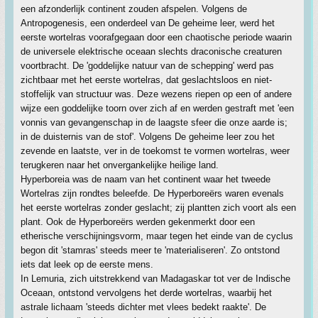
een afzonderlijk continent zouden afspelen. Volgens de
Antropogenesis, een onderdeel van De geheime leer, werd het
eerste wortelras voorafgegaan door een chaotische periode waarin
de universele elektrische oceaan slechts draconische creaturen
voortbracht. De 'goddelijke natuur van de schepping' werd pas
zichtbaar met het eerste wortelras, dat geslachtsloos en niet-
stoffelijk van structuur was. Deze wezens riepen op een of andere
wijze een goddelijke toorn over zich af en werden gestraft met 'een
vonnis van gevangenschap in de laagste sfeer die onze aarde is;
in de duisternis van de stof'. Volgens De geheime leer zou het
zevende en laatste, ver in de toekomst te vormen wortelras, weer
terugkeren naar het onvergankelijke heilige land.
Hyperboreia was de naam van het continent waar het tweede
Wortelras zijn rondtes beleefde. De Hyperboreërs waren evenals
het eerste wortelras zonder geslacht; zij plantten zich voort als een
plant. Ook de Hyperboreërs werden gekenmerkt door een
etherische verschijningsvorm, maar tegen het einde van de cyclus
begon dit 'stamras' steeds meer te 'materialiseren'. Zo ontstond
iets dat leek op de eerste mens.
In Lemuria, zich uitstrekkend van Madagaskar tot ver de Indische
Oceaan, ontstond vervolgens het derde wortelras, waarbij het
astrale lichaam 'steeds dichter met vlees bedekt raakte'. De