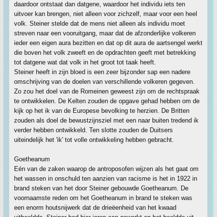
daardoor ontstaat dan datgene, waardoor het individu iets ten
uitvoer kan brengen, niet alleen voor zichzelf, maar voor een heel
volk. Steiner stelde dat de mens niet alleen als individu moet
streven naar een vooruitgang, maar dat de afzonderlijke volkeren
ieder een eigen aura bezitten en dat op dit aura de aartsengel werkt
die boven het volk zweeft en de opdrachten geeft met betrekking
tot datgene wat dat volk in het groot tot taak heeft.
Steiner heeft in zijn bloed is een zeer bijzonder sap een nadere
omschrijving van de doelen van verschillende volkeren gegeven.
Zo zou het doel van de Romeinen geweest zijn om de rechtspraak
te ontwikkelen. De Kelten zouden de opgave gehad hebben om de
kijk op het ik van de Europese bevolking te herzien. De Britten
zouden als doel de bewustzijnsziel met een naar buiten tredend ik
verder hebben ontwikkeld. Ten slotte zouden de Duitsers
uiteindelijk het 'ik' tot volle ontwikkeling hebben gebracht.
Goetheanum
Eén van de zaken waarop de antroposofen wijzen als het gaat om
het wassen in onschuld ten aanzien van racisme is het in 1922 in
brand steken van het door Steiner gebouwde Goetheanum. De
voornaamste reden om het Goetheanum in brand te steken was
een enorm houtsnijwerk dat de drieëenheid van het kwaad