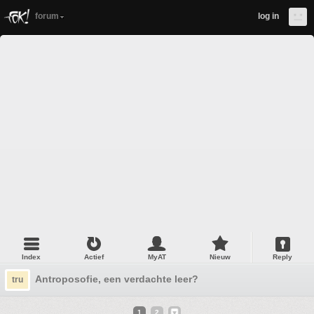
forum
log in
Index
Actief
MyAT
Nieuw
Reply
Antroposofie, een verdachte leer?
tru
1
2