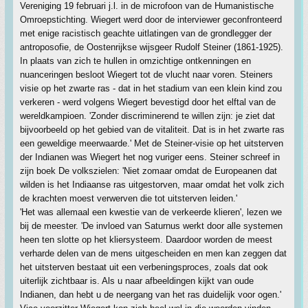
Vereniging 19 februari j.l. in de microfoon van de Humanistische
Omroepstichting. Wiegert werd door de interviewer geconfronteerd
met enige racistisch geachte uitlatingen van de grondlegger der
antroposofie, de Oostenrijkse wijsgeer Rudolf Steiner (1861-1925).
In plaats van zich te hullen in omzichtige ontkenningen en
nuanceringen besloot Wiegert tot de vlucht naar voren. Steiners
visie op het zwarte ras - dat in het stadium van een klein kind zou
verkeren - werd volgens Wiegert bevestigd door het elftal van de
wereldkampioen. 'Zonder discriminerend te willen zijn: je ziet dat
bijvoorbeeld op het gebied van de vitaliteit. Dat is in het zwarte ras
een geweldige meerwaarde.' Met de Steiner-visie op het uitsterven
der Indianen was Wiegert het nog vuriger eens. Steiner schreef in
zijn boek De volkszielen: 'Niet zomaar omdat de Europeanen dat
wilden is het Indiaanse ras uitgestorven, maar omdat het volk zich
de krachten moest verwerven die tot uitsterven leiden.'
'Het was allemaal een kwestie van de verkeerde klieren', lezen we
bij de meester. 'De invloed van Saturnus werkt door alle systemen
heen ten slotte op het kliersysteem. Daardoor worden de meest
verharde delen van de mens uitgescheiden en men kan zeggen dat
het uitsterven bestaat uit een verbeningsproces, zoals dat ook
uiterlijk zichtbaar is. Als u naar afbeeldingen kijkt van oude
Indianen, dan hebt u de neergang van het ras duidelijk voor ogen.'