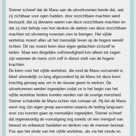
Steiner schreef dat de Manu aan de uitverkorenen leerde dat, wat
zij zichtbaar voor ogen hadden, door onzichtbare machten werd
bestuurd; dat zij dienaren waren van deze onzichtbare machten en
dat zij met behulp van hun denken de wetten van deze onzichtbare
machten tot uitvoering moesten zien te brengen. Het vijfde
wortelras moest alles uit het menselijk leven op de hogere wereld
richten. Dit ras moest leren door eigen gedachten zichzelf te
leiden. Maar een dergelijke zelfstandigheid kon alleen tot zegen
zijn wanneer de mens zich zelf in dienst stelt van de hogere
krachten.
De kiem voor het vijfde wortelras, die rond de Manu verzameld is,
bleef uiteindelijk zo lang afgezonderd bij de Manu tot deze kiem
krachtig genoeg was om in de nieuwe geest te werken. De
uitverkorenen werden ingewijden zodat ze in het begin van het
vijfde wortelras leiders konden worden van de overige mensheid.
Steiner schakelde de Manu echter niet zomaar uit. Hij liet de Manu
eerst nog zijn eigen groep aanvoeren waarna de leiding langzaam
over zou kunnen gaan op menselijke ingewijden. Steiner schreef
dat tegenwoordig de vooruitgang nog steeds uit een mengsel van
bewust en onbewust handelen en denken van de mensen bestaat.
Pas aan het einde van het vijfde wortelras, als via het zesde en