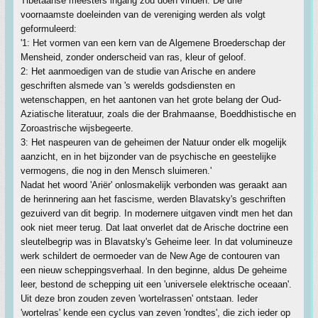
Tibetaanse meesters ingang zou doen vinden. De drie
voornaamste doeleinden van de vereniging werden als volgt
geformuleerd:
'1: Het vormen van een kern van de Algemene Broederschap der
Mensheid, zonder onderscheid van ras, kleur of geloof.
2: Het aanmoedigen van de studie van Arische en andere
geschriften alsmede van 's werelds godsdiensten en
wetenschappen, en het aantonen van het grote belang der Oud-
Aziatische literatuur, zoals die der Brahmaanse, Boeddhistische en
Zoroastrische wijsbegeerte.
3: Het naspeuren van de geheimen der Natuur onder elk mogelijk
aanzicht, en in het bijzonder van de psychische en geestelijke
vermogens, die nog in den Mensch sluimeren.'
Nadat het woord 'Ariër' onlosmakelijk verbonden was geraakt aan
de herinnering aan het fascisme, werden Blavatsky's geschriften
gezuiverd van dit begrip. In modernere uitgaven vindt men het dan
ook niet meer terug. Dat laat onverlet dat de Arische doctrine een
sleutelbegrip was in Blavatsky's Geheime leer. In dat volumineuze
werk schildert de oermoeder van de New Age de contouren van
een nieuw scheppingsverhaal. In den beginne, aldus De geheime
leer, bestond de schepping uit een 'universele elektrische oceaan'.
Uit deze bron zouden zeven 'wortelrassen' ontstaan. Ieder
'wortelras' kende een cyclus van zeven 'rondtes', die zich ieder op