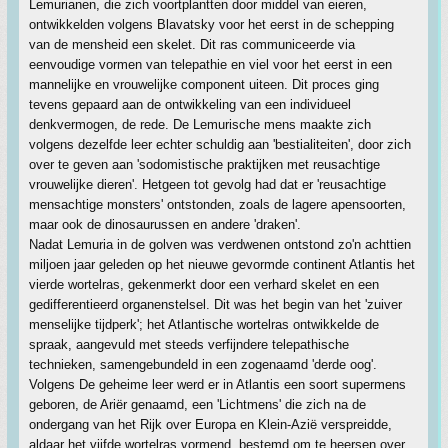
Lemurianen, die zich voortplantten door middel van eieren,
ontwikkelden volgens Blavatsky voor het eerst in de schepping
van de mensheid een skelet. Dit ras communiceerde via
eenvoudige vormen van telepathie en viel voor het eerst in een
mannelijke en vrouwelijke component uiteen. Dit proces ging
tevens gepaard aan de ontwikkeling van een individueel
denkvermogen, de rede. De Lemurische mens maakte zich
volgens dezelfde leer echter schuldig aan 'bestialiteiten', door zich
over te geven aan 'sodomistische praktijken met reusachtige
vrouwelijke dieren'. Hetgeen tot gevolg had dat er 'reusachtige
mensachtige monsters' ontstonden, zoals de lagere apensoorten,
maar ook de dinosaurussen en andere 'draken'.
Nadat Lemuria in de golven was verdwenen ontstond zo'n achttien
miljoen jaar geleden op het nieuwe gevormde continent Atlantis het
vierde wortelras, gekenmerkt door een verhard skelet en een
gedifferentieerd organenstelsel. Dit was het begin van het 'zuiver
menselijke tijdperk'; het Atlantische wortelras ontwikkelde de
spraak, aangevuld met steeds verfijndere telepathische
technieken, samengebundeld in een zogenaamd 'derde oog'.
Volgens De geheime leer werd er in Atlantis een soort supermens
geboren, de Ariër genaamd, een 'Lichtmens' die zich na de
ondergang van het Rijk over Europa en Klein-Azië verspreidde,
aldaar het vijfde wortelras vormend, bestemd om te heersen over