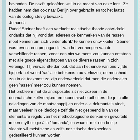
bevonden. De nazi's geloofden wel in de macht van deze lans. Ze
hadden hem dan ook naar Berlijn over gebracht en tot het laatst
van de oorlog stevig bewaakt.
Jomanda
Rudolf Steiner heeft een verdacht racistische theorie ontwikkeld,
ondanks dat hij vond dat iedereen de kenmerken van de rassen
moet kennen om zich verder als 'ik' te kunnen ontwikkelen. Steiner
was tevens een propagandist van het vermengen van de
verschillende rassen, zodat een nieuwe mens zou kunnen ontstaan
met alle goede eigenschappen van de diverse rassen in zich
verenigd. Hij verwachtte dan ook dat aan het einde van ons vijfde
tijdperk het woord 'ras' alle betekenis zou verliezen, de mensheid
zou in de toekomst zo zijn onderverdeeld dat men die onderdelen
geen 'rassen' meer zou kunnen noemen.
Het probleem met de antroposofie zit niet zozeer in de
dogmatische zelfverrijkers en economische uitbuiters die je in alle
geledingen van de maatschappij en onder alle dekmantels vindt,
maar veeleer in de ideologie zelf die niet gespeend is van de
elementaire regels van het methodologische denken en geworteld
in een mythologie à la 'Jomanda', en waaruit met een beetje
slechte wil racistische en zelfs nazistische denkbeelden
gedestilleerd kunnen worden.