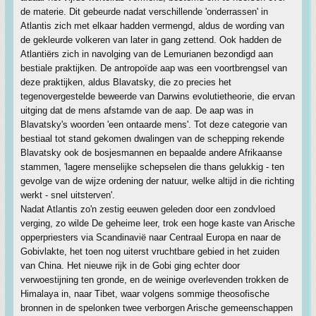
de materie. Dit gebeurde nadat verschillende 'onderrassen' in
Atlantis zich met elkaar hadden vermengd, aldus de wording van
de gekleurde volkeren van later in gang zettend. Ook hadden de
Atlantiërs zich in navolging van de Lemurianen bezondigd aan
bestiale praktijken. De antropoïde aap was een voortbrengsel van
deze praktijken, aldus Blavatsky, die zo precies het
tegenovergestelde beweerde van Darwins evolutietheorie, die ervan
uitging dat de mens afstamde van de aap. De aap was in
Blavatsky's woorden 'een ontaarde mens'. Tot deze categorie van
bestiaal tot stand gekomen dwalingen van de schepping rekende
Blavatsky ook de bosjesmannen en bepaalde andere Afrikaanse
stammen, 'lagere menselijke schepselen die thans gelukkig - ten
gevolge van de wijze ordening der natuur, welke altijd in die richting
werkt - snel uitsterven'.
Nadat Atlantis zo'n zestig eeuwen geleden door een zondvloed
verging, zo wilde De geheime leer, trok een hoge kaste van Arische
opperpriesters via Scandinavië naar Centraal Europa en naar de
Gobivlakte, het toen nog uiterst vruchtbare gebied in het zuiden
van China. Het nieuwe rijk in de Gobi ging echter door
verwoestijning ten gronde, en de weinige overlevenden trokken de
Himalaya in, naar Tibet, waar volgens sommige theosofische
bronnen in de spelonken twee verborgen Arische gemeenschappen