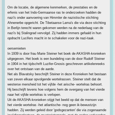
Om de locatie, de algemene kenmerken, de prestaties en de
erfenis van het Indo-Germaanse ras te onderzoeken hadden de
nazi's onder aanvoering van Himmler de nazistische stichting
Ahnenerbe opgericht. De Tibetaanse Lama's die via deze stichting
in Berlijn terecht waren gekomen werden na de nederlaag van de
nazi's bij Stalingrad vervolgd. Zij hadden immers gefaald in hun
opdracht Lucifers macht in te schakelen voor de nazi-taak.
oersemieten
In 1939 is door frau Marie Steiner het boek de AKASHA-kronieken
uitgegeven. Het boek is een bundeling van de door Rudolf Steiner
in 1904 in het tijdschrift Luzifer-Gnosis geschreven artikelenreeks
over het ontstaan van de aarde.
Net als Blavatsky beschrijft Steiner in deze Kronieken het bestaan
van zeven elkaar opvolgende wortelrassen. Steiner stelt dat de
westerse mensheid tot het vijfde -het arische- wortelras behoort.
Hij beschrijft tevens hoe volgens hem de overgang van het vierde
naar het vijfde wortelras is verlopen.
Uit de AKASHA-kronieken stijgt het beeld op dat de mensen van
het vierde wortelras -het atlantische- nog geen ik-bewustzijn
hadden. Zij werden geleid door 'godsgezanten' die via zogenaamde