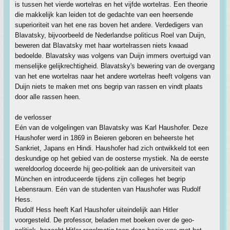
is tussen het vierde wortelras en het vijfde wortelras. Een theorie
die makkelijk kan leiden tot de gedachte van een heersende
superioriteit van het ene ras boven het andere. Verdedigers van
Blavatsky, bijvoorbeeld de Nederlandse politicus Roel van Duijn,
beweren dat Blavatsky met haar wortelrassen niets kwaad
bedoelde. Blavatsky was volgens van Duijn immers overtuigd van
menselijke gelijkrechtigheid. Blavatsky's bewering van de overgang
van het ene wortelras naar het andere wortelras heeft volgens van
Duijn niets te maken met ons begrip van rassen en vindt plaats
door alle rassen heen.
de verlosser
Eén van de volgelingen van Blavatsky was Karl Haushofer. Deze
Haushofer werd in 1869 in Beieren geboren en beheerste het
Sankriet, Japans en Hindi. Haushofer had zich ontwikkeld tot een
deskundige op het gebied van de oosterse mystiek. Na de eerste
wereldoorlog doceerde hij geo-politiek aan de universiteit van
München en introduceerde tijdens zijn colleges het begrip
Lebensraum. Eén van de studenten van Haushofer was Rudolf
Hess.
Rudolf Hess heeft Karl Haushofer uiteindelijk aan Hitler
voorgesteld. De professor, beladen met boeken over de geo-