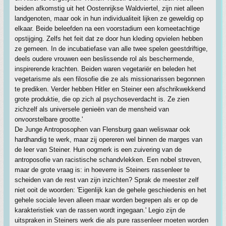
beiden afkomstig uit het Oostenrijkse Waldviertel, zijn niet alleen
landgenoten, maar ook in hun individualiteit lijken ze geweldig op
elkaar. Beide beleefden na een voorstadium een komeetachtige
opstijging. Zelfs het feit dat ze door hun kleding opvielen hebben
ze gemeen. In de incubatiefase van alle twee spelen geestdriftige,
deels oudere vrouwen een beslissende rol als beschermende,
inspirerende krachten. Beiden waren vegetariër en beleden het
vegetarisme als een filosofie die ze als missionarissen begonnen
te prediken. Verder hebben Hitler en Steiner een afschrikwekkend
grote produktie, die op zich al psychoseverdacht is. Ze zien
zichzelf als universele genieën van de mensheid van
onvoorstelbare grootte.'
De Junge Antroposophen van Flensburg gaan weliswaar ook
hardhandig te werk, maar zij opereren wel binnen de marges van
de leer van Steiner. Hun oogmerk is een zuivering van de
antroposofie van racistische schandvlekken. Een nobel streven,
maar de grote vraag is: in hoeverre is Steiners rassenleer te
scheiden van de rest van zijn inzichten? Sprak de meester zelf
niet ooit de woorden: 'Eigenlijk kan de gehele geschiedenis en het
gehele sociale leven alleen maar worden begrepen als er op de
karakteristiek van de rassen wordt ingegaan.' Legio zijn de
uitspraken in Steiners werk die als pure rassenleer moeten worden