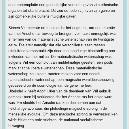
door contemplatie een gedeeltelijke verruiming van zijn etherische
organen tot stand bracht. Dit zou de reden zijn van zijn genie en
zijn opmerkelijke buitenzintuiglijke gaven.
Binnen Vril heerste de mening dat het oogmerk, om een mutatie
van het Arische ras teweeg te brengen, volmaakt onmogelijk was
in termen van de materialistische wetenschap van de twintigste
eeuw. Die stelt namelijk dat alle verschillen tussen rassen
uitsluitend veroorzaakt zijn door een langdurige blootstelling aan
invloeden van het milieu. De materialistische wetenschap was
volgens Vril een complot van middelmatige geesten, een joods
marxistische liberale wetenschap. Deze materialistische
wetenschap zou plaats moeten maken voor een noords-
nationalistische wetenschap; een magische wereldbeschouwing
gebaseerd op de cosmologie van de geheime leer.
Uiteindelijk heeft Adolf Hitler van de theorieën van Vril gebruik
gemaakt toen hij verklaarde dat het Arische ras het enige ware
was. En slechts het Arische ras kon deelnemen aan dat
heldhaftige avontuur, die plotselinge magische sprong in de
menselijke evolutie. Om deze magische sprong te verwezenlijken
wilde Hitler een orde stichten, de nationaal-socialistische
beweging.