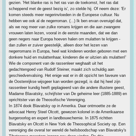
gezien. 'Het blanke ras is het ras van de toekomst, het ras dat
scheppend met de geest bezig is', zo stelde hij. Of neem deze: 'Er
komen steeds meer negerinvloeden in de Europese cultuur. Nu
hebben we ook al de negerroman. (...) Ik ben ervan overuigd dat,
als we nog meer van zulke romans krijgen en die aan zwangere
vrouwen laten lezen, vooral in de eerste maanden, dat we dan
geen negers naar Europa hoeven halen om mulatten te krijgen -
dan zullen er zuiver geestelijk, alleen door het lezen van
negerromans in Europa, heel wat kinderen worden geboren met een
donkere huid en mulattenhaar, kinderen die er uitzien als mulatten!'
Wie de component van de rassenleer weghaalt uit het
gedachtengoed van Rudolf Steiner, maakt zich schuldig aan
geschiedvervalsing. Het enige wat er in dit opzicht ten faveure van
de Oostenrijkse wijsgeer kan worden gezegd, is dat hij heel zijn
rassenleer kundig heeft geplagieerd van die andere illustere geest,
Madame Blavatsky, schrijfster van De geheime leer (1885-1889) en
oprichtster van de Theosofische Vereniging.
In 1874 dook Blavatsky op in Amerika. Daar ontmoette ze de
advocaat Henry Steel Olcott, gewezen kolonel in de Amerikaanse
burgeroorlog en expert in landbouwchemie. In 1875 richtten
Blavatsky en Olcott in New York de Theosophical Society op. Een
vereniging die overal ter wereld de heilsboodschap van Blavatsky's