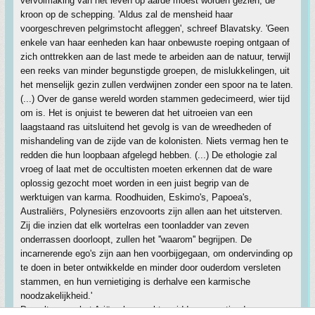
vervolmaking van het leven op aarde moest worden gezien, de
kroon op de schepping. 'Aldus zal de mensheid haar
voorgeschreven pelgrimstocht afleggen', schreef Blavatsky. 'Geen
enkele van haar eenheden kan haar onbewuste roeping ontgaan of
zich onttrekken aan de last mede te arbeiden aan de natuur, terwijl
een reeks van minder begunstigde groepen, de mislukkelingen, uit
het menselijk gezin zullen verdwijnen zonder een spoor na te laten.
(...) Over de ganse wereld worden stammen gedecimeerd, wier tijd
om is. Het is onjuist te beweren dat het uitroeien van een
laagstaand ras uitsluitend het gevolg is van de wreedheden of
mishandeling van de zijde van de kolonisten. Niets vermag hen te
redden die hun loopbaan afgelegd hebben. (...) De ethologie zal
vroeg of laat met de occultisten moeten erkennen dat de ware
oplossig gezocht moet worden in een juist begrip van de
werktuigen van karma. Roodhuiden, Eskimo's, Papoea's,
Australiërs, Polynesiërs enzovoorts zijn allen aan het uitsterven.
Zij die inzien dat elk wortelras een toonladder van zeven
onderrassen doorloopt, zullen het ''waarom'' begrijpen. De
incarnerende ego's zijn aan hen voorbijgegaan, om ondervinding op
te doen in beter ontwikkelde en minder door ouderdom versleten
stammen, en hun vernietiging is derhalve een karmische
noodzakelijkheid.'
De cultus van het Ariërschap raakte midden negentiende eeuw