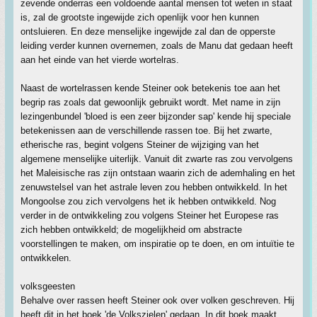
zevende onderras een voldoende aantal mensen tot weten in staat
is, zal de grootste ingewijde zich openlijk voor hen kunnen
ontsluieren. En deze menselijke ingewijde zal dan de opperste
leiding verder kunnen overnemen, zoals de Manu dat gedaan heeft
aan het einde van het vierde wortelras.
Naast de wortelrassen kende Steiner ook betekenis toe aan het
begrip ras zoals dat gewoonlijk gebruikt wordt. Met name in zijn
lezingenbundel 'bloed is een zeer bijzonder sap' kende hij speciale
betekenissen aan de verschillende rassen toe. Bij het zwarte,
etherische ras, begint volgens Steiner de wijziging van het
algemene menselijke uiterlijk. Vanuit dit zwarte ras zou vervolgens
het Maleisische ras zijn ontstaan waarin zich de ademhaling en het
zenuwstelsel van het astrale leven zou hebben ontwikkeld. In het
Mongoolse zou zich vervolgens het ik hebben ontwikkeld. Nog
verder in de ontwikkeling zou volgens Steiner het Europese ras
zich hebben ontwikkeld; de mogelijkheid om abstracte
voorstellingen te maken, om inspiratie op te doen, en om intuïtie te
ontwikkelen.
volksgeesten
Behalve over rassen heeft Steiner ook over volken geschreven. Hij
heeft dit in het boek 'de Volkszielen' gedaan. In dit boek maakt