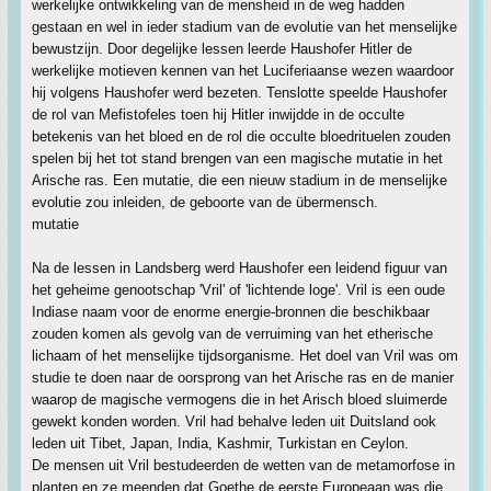
werkelijke ontwikkeling van de mensheid in de weg hadden
gestaan en wel in ieder stadium van de evolutie van het menselijke
bewustzijn. Door degelijke lessen leerde Haushofer Hitler de
werkelijke motieven kennen van het Luciferiaanse wezen waardoor
hij volgens Haushofer werd bezeten. Tenslotte speelde Haushofer
de rol van Mefistofeles toen hij Hitler inwijdde in de occulte
betekenis van het bloed en de rol die occulte bloedrituelen zouden
spelen bij het tot stand brengen van een magische mutatie in het
Arische ras. Een mutatie, die een nieuw stadium in de menselijke
evolutie zou inleiden, de geboorte van de übermensch.
mutatie
Na de lessen in Landsberg werd Haushofer een leidend figuur van
het geheime genootschap 'Vril' of 'lichtende loge'. Vril is een oude
Indiase naam voor de enorme energie-bronnen die beschikbaar
zouden komen als gevolg van de verruiming van het etherische
lichaam of het menselijke tijdsorganisme. Het doel van Vril was om
studie te doen naar de oorsprong van het Arische ras en de manier
waarop de magische vermogens die in het Arisch bloed sluimerde
gewekt konden worden. Vril had behalve leden uit Duitsland ook
leden uit Tibet, Japan, India, Kashmir, Turkistan en Ceylon.
De mensen uit Vril bestudeerden de wetten van de metamorfose in
planten en ze meenden dat Goethe de eerste Europeaan was die