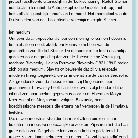
protest resulteerde uiteindelijk in de 'kerk'scheuring. Rudolf Steiner
richtte als alternatief de Antroposophische Gesellschaft op, met
hemzelf als 'geestelijk leraar' aan het hoofd. Het merendeel van de
Duitse leden van de Theosofische Vereniging volgde Steiner.
het medium
Om over de antroposofie als leer een mening te kunnen hebben is
het niet alleen noodzakelijk om kennis te hebben van de
geschriften van Rudolf Steiner. De oorspronkelijke leer is namelijk
gegeven door de grondlegster van de Theosofische Vereniging,
madame Blavatsky. Helena Petrovna Blavatsky (1831-1891) stelde
zich op als medium. Blavatsky beweerde dat zij via telepatie
middelen kreeg toegereikt, die zij in dienst stelde van de theosofie.
Als grondboek voor de theosofie heeft zij De geheime leer
geschreven. Blavatsky heeft haar hele leven volgehouden dat de
inhoud van haar boeken gegeven is door Koet Hoemi en Morya.
Koet Hoemi en Morya waren volgens Blavatsky haar
boeddhistische meesters die ergens half verborgen in de Himalaya
leefden.
Deze twee meesters stuurden haar niet alleen brieven, maar
brachten haar ook wonderbaarlijke bezoeken. Zij waren het die haar
grote delen van De geheime leer zouden hebben gedicteerd. In
trance zat ze dagen achtereen te noteren - 'bij vol bewustzijn' vond