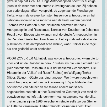
gezelschap dat zich Die Junge Antroposophen noemt is al enige
jaren in de weer met een interne zuivering van de leer. Zij hebben
een serie vlugschriften verspreid, de zogenaamde Flensburger
Hefte, waarin de overeenkomsten tussen de antroposofie en het
nationaal-socialistische racisme aan de kaak worden gesteld.
Thomas von Höfer en Klaus Neumann schreven het boek
Antroposophie und Rassismus, Norbert von Deuchert en Johannes
Rogalla von Bieberstein kwamen met de studie Antroposophen in
der Zeit des Deutschen Faschismus. Het zijn taboedoorbrekende
publikaties in de antroposofische wereld, waar Steiner in de regel
als een godheid wordt aanbeden.
VOOR ZOVER ER AL kritiek was op de antroposofie, kwam die tot
voor kort uit de Oostduitse hoek. Studies als die van Gerhard Kern
(Der esoterische Rassismus aus der besseren Gesellschaft, Die
Hierarchie der 'Völker' bei Rudolf Steiner) en Wolfgang Treher
(Hitler, Steiner - Gäste aus einer anderen Welt) waren geschreven
vanuit het perspectief van de klassenstrijd. Zij schilderden het
occultisme van Steiner en die talloze andere racistisch
angehauchte esoterici uit het Duitsland en Oostenrijk van rond de
eeuwisseling het liefst als een vorm van escapisme van de elite.
Treher ging in zijn in 1966 verschenen studie zelfs zo ver Steiner
en Hitler te vergelijken. Treher: 'Rudolf Steiner en Adolf Hitler,