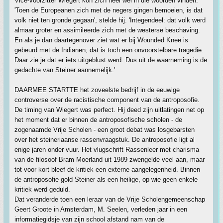
Vice-voorzitter Wiegert kon zich heel wel in die woorden vinden.
'Toen de Europeanen zich met de negers gingen bemoeien, is dat
volk niet ten gronde gegaan', stelde hij. 'Integendeel: dat volk werd
almaar groter en assimileerde zich met de westerse beschaving.
En als je dan daartegenover ziet wat er bij Wounded Knee is
gebeurd met de Indianen; dat is toch een onvoorstelbare tragedie.
Daar zie je dat er iets uitgeblust werd. Dus uit de waarneming is de
gedachte van Steiner aannemelijk.'
DAARMEE STARTTE het zoveelste bedrijf in de eeuwige
controverse over de racistische component van de antroposofie.
De timing van Wiegert was perfect. Hij deed zijn uitlatingen net op
het moment dat er binnen de antroposofische scholen - de
zogenaamde Vrije Scholen - een groot debat was losgebarsten
over het steineriaanse rassenvraagstuk. De antroposofie ligt al
enige jaren onder vuur. Het vlugschrift Rassenleer met charisma
van de filosoof Bram Moerland uit 1989 zwengelde veel aan, maar
tot voor kort bleef de kritiek een externe aangelegenheid. Binnen
de antroposofie gold Steiner als een heilige, op wie geen enkele
kritiek werd geduld.
Dat veranderde toen een leraar van de Vrije Scholengemeenschap
Geert Groote in Amsterdam, M. Seelen, verleden jaar in een
informatiegidsje van zijn school afstand nam van de