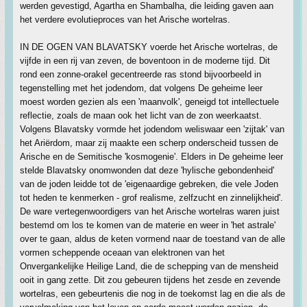
werden gevestigd, Agartha en Shambalha, die leiding gaven aan
het verdere evolutieproces van het Arische wortelras.
IN DE OGEN VAN BLAVATSKY voerde het Arische wortelras, de
vijfde in een rij van zeven, de boventoon in de moderne tijd. Dit
rond een zonne-orakel gecentreerde ras stond bijvoorbeeld in
tegenstelling met het jodendom, dat volgens De geheime leer
moest worden gezien als een 'maanvolk', geneigd tot intellectuele
reflectie, zoals de maan ook het licht van de zon weerkaatst.
Volgens Blavatsky vormde het jodendom weliswaar een 'zijtak' van
het Ariërdom, maar zij maakte een scherp onderscheid tussen de
Arische en de Semitische 'kosmogenie'. Elders in De geheime leer
stelde Blavatsky onomwonden dat deze 'hylische gebondenheid'
van de joden leidde tot de 'eigenaardige gebreken, die vele Joden
tot heden te kenmerken - grof realisme, zelfzucht en zinnelijkheid'.
De ware vertegenwoordigers van het Arische wortelras waren juist
bestemd om los te komen van de materie en weer in 'het astrale'
over te gaan, aldus de keten vormend naar de toestand van de alle
vormen scheppende oceaan van elektronen van het
Onvergankelijke Heilige Land, die de schepping van de mensheid
ooit in gang zette. Dit zou gebeuren tijdens het zesde en zevende
wortelras, een gebeurtenis die nog in de toekomst lag en die als de