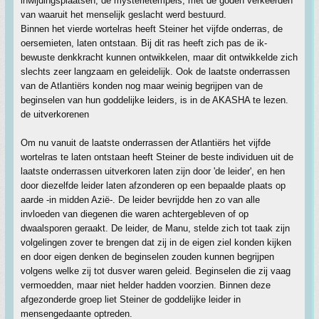
inwijdingsplaatsen, de mysterietempels, met de goden verkeerden
van waaruit het menselijk geslacht werd bestuurd.
Binnen het vierde wortelras heeft Steiner het vijfde onderras, de
oersemieten, laten ontstaan. Bij dit ras heeft zich pas de ik-
bewuste denkkracht kunnen ontwikkelen, maar dit ontwikkelde zich
slechts zeer langzaam en geleidelijk. Ook de laatste onderrassen
van de Atlantiërs konden nog maar weinig begrijpen van de
beginselen van hun goddelijke leiders, is in de AKASHA te lezen.
de uitverkorenen
Om nu vanuit de laatste onderrassen der Atlantiërs het vijfde
wortelras te laten ontstaan heeft Steiner de beste individuen uit de
laatste onderrassen uitverkoren laten zijn door 'de leider', en hen
door diezelfde leider laten afzonderen op een bepaalde plaats op
aarde -in midden Azië-. De leider bevrijdde hen zo van alle
invloeden van diegenen die waren achtergebleven of op
dwaalsporen geraakt. De leider, de Manu, stelde zich tot taak zijn
volgelingen zover te brengen dat zij in de eigen ziel konden kijken
en door eigen denken de beginselen zouden kunnen begrijpen
volgens welke zij tot dusver waren geleid. Beginselen die zij vaag
vermoedden, maar niet helder hadden voorzien. Binnen deze
afgezonderde groep liet Steiner de goddelijke leider in
mensengedaante optreden.