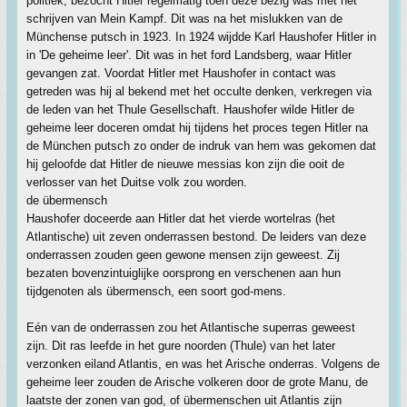
politiek, bezocht Hitler regelmatig toen deze bezig was met het
schrijven van Mein Kampf. Dit was na het mislukken van de
Münchense putsch in 1923. In 1924 wijdde Karl Haushofer Hitler in
in 'De geheime leer'. Dit was in het ford Landsberg, waar Hitler
gevangen zat. Voordat Hitler met Haushofer in contact was
getreden was hij al bekend met het occulte denken, verkregen via
de leden van het Thule Gesellschaft. Haushofer wilde Hitler de
geheime leer doceren omdat hij tijdens het proces tegen Hitler na
de München putsch zo onder de indruk van hem was gekomen dat
hij geloofde dat Hitler de nieuwe messias kon zijn die ooit de
verlosser van het Duitse volk zou worden.
de übermensch
Haushofer doceerde aan Hitler dat het vierde wortelras (het
Atlantische) uit zeven onderrassen bestond. De leiders van deze
onderrassen zouden geen gewone mensen zijn geweest. Zij
bezaten bovenzintuiglijke oorsprong en verschenen aan hun
tijdgenoten als übermensch, een soort god-mens.
Eén van de onderrassen zou het Atlantische superras geweest
zijn. Dit ras leefde in het gure noorden (Thule) van het later
verzonken eiland Atlantis, en was het Arische onderras. Volgens de
geheime leer zouden de Arische volkeren door de grote Manu, de
laatste der zonen van god, of übermenschen uit Atlantis zijn