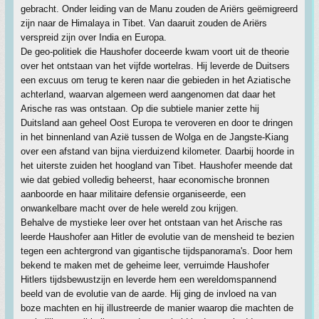
gebracht. Onder leiding van de Manu zouden de Ariërs geëmigreerd
zijn naar de Himalaya in Tibet. Van daaruit zouden de Ariërs
verspreid zijn over India en Europa.
De geo-politiek die Haushofer doceerde kwam voort uit de theorie
over het ontstaan van het vijfde wortelras. Hij leverde de Duitsers
een excuus om terug te keren naar die gebieden in het Aziatische
achterland, waarvan algemeen werd aangenomen dat daar het
Arische ras was ontstaan. Op die subtiele manier zette hij
Duitsland aan geheel Oost Europa te veroveren en door te dringen
in het binnenland van Azië tussen de Wolga en de Jangste-Kiang
over een afstand van bijna vierduizend kilometer. Daarbij hoorde in
het uiterste zuiden het hoogland van Tibet. Haushofer meende dat
wie dat gebied volledig beheerst, haar economische bronnen
aanboorde en haar militaire defensie organiseerde, een
onwankelbare macht over de hele wereld zou krijgen.
Behalve de mystieke leer over het ontstaan van het Arische ras
leerde Haushofer aan Hitler de evolutie van de mensheid te bezien
tegen een achtergrond van gigantische tijdspanorama's. Door hem
bekend te maken met de geheime leer, verruimde Haushofer
Hitlers tijdsbewustzijn en leverde hem een wereldomspannend
beeld van de evolutie van de aarde. Hij ging de invloed na van
boze machten en hij illustreerde de manier waarop die machten de