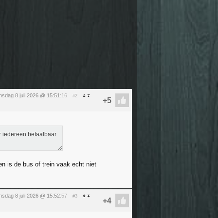
sdag 8 juli 2026 @ 15:51
:16
#2
r iedereen betaalbaar
n is de bus of trein vaak echt niet
sdag 8 juli 2026 @ 15:52
:57
#3