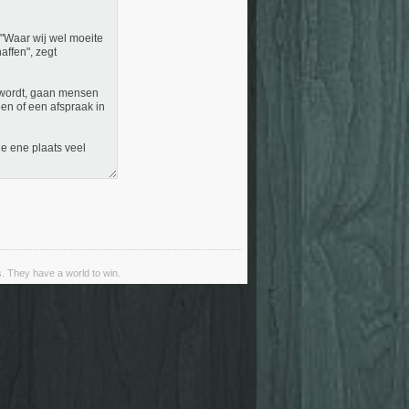
"Waar wij wel moeite
affen", zegt
r wordt, gaan mensen
oen of een afspraak in
de ene plaats veel
s. They have a world to win.