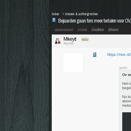
Index
»
nieuws & achtergronden
Bejaarden gaan fors meer betalen voor OV,
abonnement
Unibet
Coolblue
Bitvavo
Mikeytt
Any/All
https://nos.nl
quote:
Ov wo
Het o
begel
Nu ku
abonn
metro