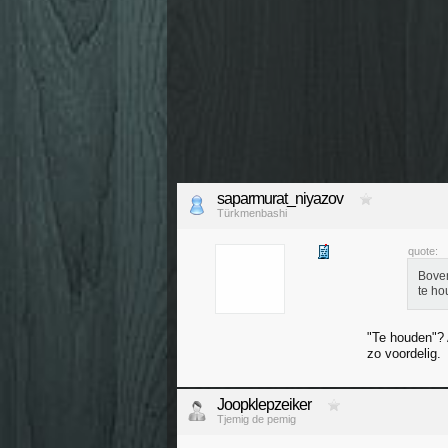
saparmurat_niyazov
Türkmenbashi
quote:
Boven
te ho
"Te houden"? A
zo voordelig.
Joopklepzeiker
Tjemig de pemig