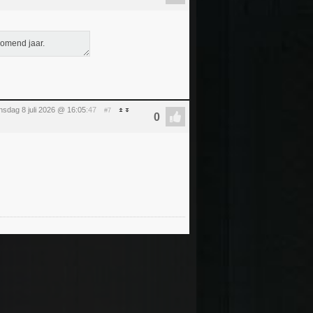
komend jaar.
sdag 8 juli 2026 @ 16:05
:47
#7