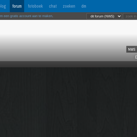
log
forum
fotoboek
chat
zoeken
dm
om een gratis account aan te maken
.
NWS
D