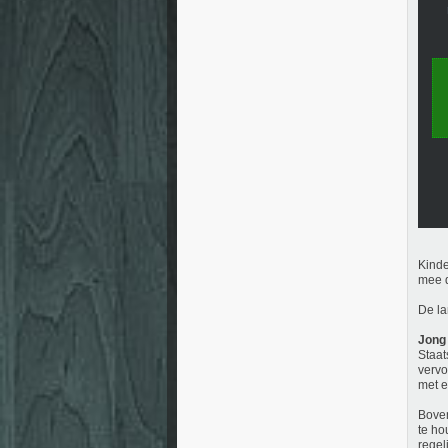
Kinde
mee d
De la
Jong
Staat
vervo
met e
Boven
te ho
regel