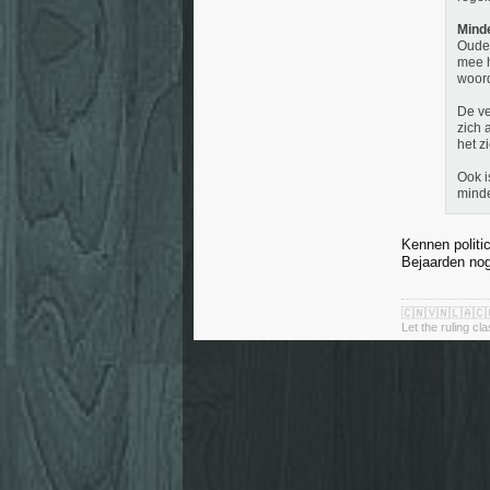
Minde
Ouder
mee h
woor
De ve
zich 
het z
Ook i
minde
Kennen polit
Bejaarden nog
🇨🇳🇻🇳🇱🇦🇨
Let the ruling cl