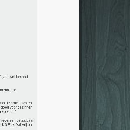
 11 jaar wel iemand
omend jaar.
 van de provincies en
is goed voor gezinnen
 vervoer."
r iedereen betaalbaar
t NS Flex Dal Vrij en