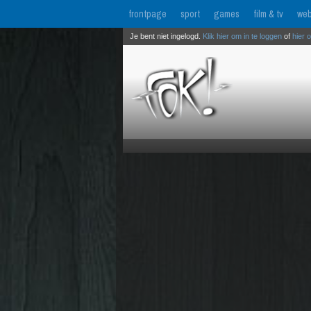
frontpage
sport
games
film & tv
web
Je bent niet ingelogd.
Klik hier om in te loggen
of
hier 