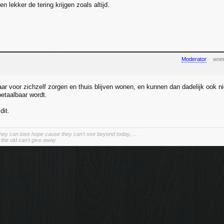
 lekker de tering krijgen zoals altijd.
Moderator
woen
r voor zichzelf zorgen en thuis blijven wonen, en kunnen dan dadelijk ook n
etaalbaar wordt.
dit.
hey can lose hope cause they can't see beyond today,. ..
the old can't give away