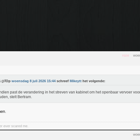
roze
woen
Op
woensdag 8 juli 2026 15:44
schreef
Mikeytt
het volgende:
dien past de verandering in het streven van kabinet om het openbaar vervoer voo
uden, stelt Bertram.
hen.
er ever scared me.
woen