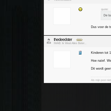
quote:
De la
Dus voor de tr
thedeedster
IWAB: Ik Weet Alles Beter...
Kinderen tot 1
Hoe naïef. We
Dit wordt gee
Als mijn post ni