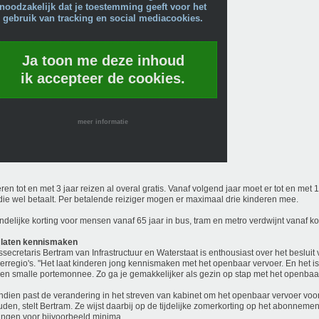
noodzakelijk dat je toestemming geeft voor het
gebruik van tracking en social mediacookies.
Ja toon me deze inhoud
ik accepteer de cookies.
meer informatie
ren tot en met 3 jaar reizen al overal gratis. Vanaf volgend jaar moet er tot en met
ie wel betaalt. Per betalende reiziger mogen er maximaal drie kinderen mee.
ndelijke korting voor mensen vanaf 65 jaar in bus, tram en metro verdwijnt vanaf k
 laten kennismaken
ssecretaris Bertram van Infrastructuur en Waterstaat is enthousiast over het besluit
erregio's. "Het laat kinderen jong kennismaken met het openbaar vervoer. En het 
en smalle portemonnee. Zo ga je gemakkelijker als gezin op stap met het openbaar
dien past de verandering in het streven van kabinet om het openbaar vervoer voo
uden, stelt Bertram. Ze wijst daarbij op de tijdelijke zomerkorting op het abonnemen
ingen voor bijvoorbeeld minima.