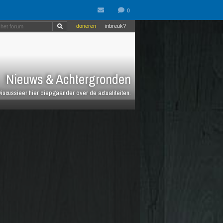
doneren
inbreuk?
Nieuws & Achtergronden
iscussieer hier diepgaander over de actualiteiten.