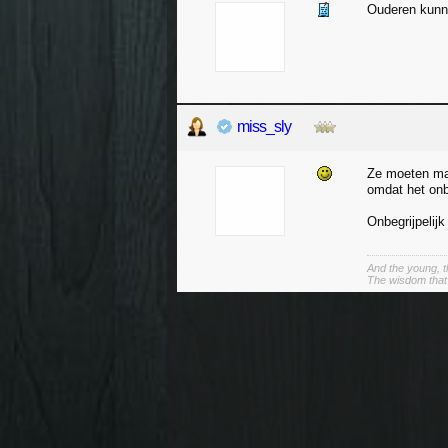
Ouderen kunnen
miss_sly
Ze moeten maa
omdat het onb
Onbegrijpelijk 
And the young, t
The wisdom that 