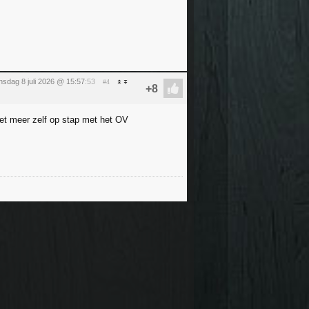
sdag 8 juli 2026 @ 15:57
:53
#4
iet meer zelf op stap met het OV