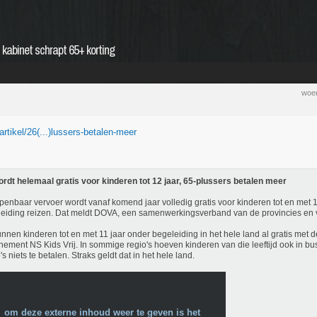
 kabinet schrapt 65+ korting
woen
/artikel/26(...)lussers-betalen-meer
rdt helemaal gratis voor kinderen tot 12 jaar, 65-plussers betalen meer
penbaar vervoer wordt vanaf komend jaar volledig gratis voor kinderen tot en met 11
eiding reizen. Dat meldt DOVA, een samenwerkingsverband van de provincies en v
nnen kinderen tot en met 11 jaar onder begeleiding in het hele land al gratis met de
ement NS Kids Vrij. In sommige regio's hoeven kinderen van die leeftijd ook in bu
's niets te betalen. Straks geldt dat in het hele land.
om deze externe inhoud weer te geven is het