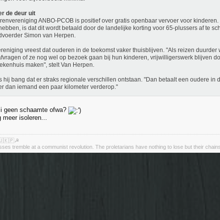
r de deur uit
envereniging ANBO-PCOB is positief over gratis openbaar vervoer voor kinderen. 
ebben, is dat dit wordt betaald door de landelijke korting voor 65-plussers af te sch
dvoerder Simon van Herpen.
reniging vreest dat ouderen in de toekomst vaker thuisblijven. "Als reizen duurde
afvragen of ze nog wel op bezoek gaan bij hun kinderen, vrijwilligerswerk blijven d
iekenhuis maken", stelt Van Herpen.
s hij bang dat er straks regionale verschillen ontstaan. "Dan betaalt een oudere in 
r dan iemand een paar kilometer verderop."
ici geen schaamte ofwa?
 meer isoleren...
🇺🇰🇵☭
asses tremble at a communist revolution. The proletarians have nothing to lose but their chain