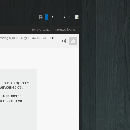
1
2
3
4
5
actieve topics
nieuwe topics
sdag 8 juli 2026 @ 15:44
:16
#1
 jaar als zij onder
ervoerregio's.
 trein, met het
ssen, trams en