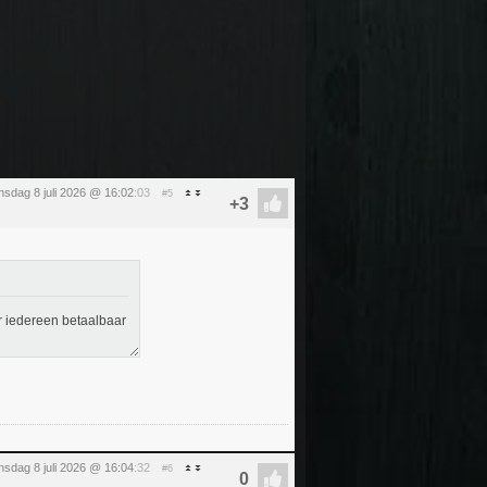
sdag 8 juli 2026 @ 16:02
:03
#5
r iedereen betaalbaar
sdag 8 juli 2026 @ 16:04
:32
#6