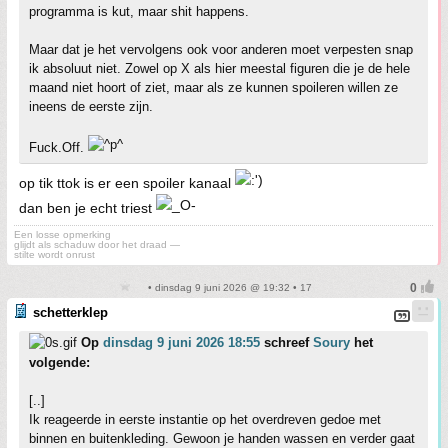
programma is kut, maar shit happens.
Maar dat je het vervolgens ook voor anderen moet verpesten snap
ik absoluut niet. Zowel op X als hier meestal figuren die je de hele
maand niet hoort of ziet, maar als ze kunnen spoileren willen ze
ineens de eerste zijn.
Fuck.Off.
op tik ttok is er een spoiler kanaal
dan ben je echt triest
Een losse opmerking
glijdt als schaduw door het draad —
stilte wordt onrust
• dinsdag 9 juni 2026 @ 19:32 • 17
schetterklep
Op
dinsdag 9 juni 2026 18:55
schreef
Soury
het
volgende:
[..]
Ik reageerde in eerste instantie op het overdreven gedoe met
binnen en buitenkleding. Gewoon je handen wassen en verder gaat