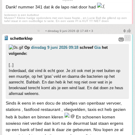
Dank! nummer 341 dat ik de lapo niet door had
Iedereen is een kutlultrut
Muizen? Kleine harige opdonders met een kaas fixatie., en Lucie Ball die gillend op een
tafel staat in een oudbollige tv serie. En een vaste PI is KUT !!!! NIET doen
• dinsdag 9 juni 2026 @ 17:48 • 3
schetterklep
Op
dinsdag 9 juni 2026 09:18
schreef
Gia
het
volgende:
[..]
Inderdaad, dat vind ik echt goor. Je zit ook met je reet buiten op
een muurtje, op het 'gras' veld en daarna die bacterien op het
aanrecht. Bahbah. En dan heb ik het nog niet over wat in je
broeknaad terecht komt als je een wind laat. En dat doen ze heus
allemaal weleens.
Sinds ik eens in een docu de stoeltjes van openbaar vervoer,
stations , fastfood restaurant , vliegvelden, taxis ect heb gezien
heb ik buiten en binnen kleren
En schoenen komen
sowieso niet verder dan kort na de deurmat laat staan ergens
op een bank of bed wat ik daar zie gebeuren. Nou lopen ze al