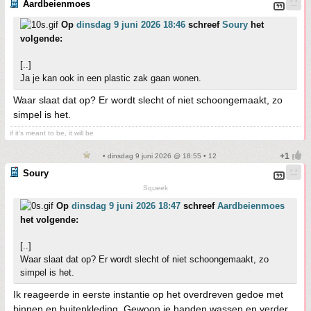
Aardbeienmoes
Op
dinsdag 9 juni 2026 18:46
schreef
Soury
het
volgende:
[..]
Ja je kan ook in een plastic zak gaan wonen.
Waar slaat dat op? Er wordt slecht of niet schoongemaakt, zo
simpel is het.
if it's meant to be, it will be
• dinsdag 9 juni 2026 @ 18:55 • 12
Soury
Squeek
Op
dinsdag 9 juni 2026 18:47
schreef
Aardbeienmoes
het volgende:
[..]
Waar slaat dat op? Er wordt slecht of niet schoongemaakt, zo
simpel is het.
Ik reageerde in eerste instantie op het overdreven gedoe met
binnen en buitenkleding. Gewoon je handen wassen en verder