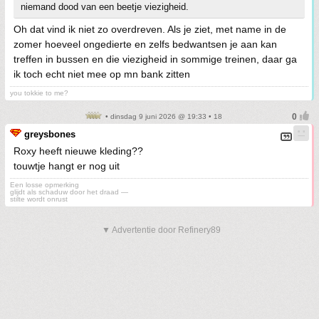
niemand dood van een beetje viezigheid.
Oh dat vind ik niet zo overdreven. Als je ziet, met name in de
zomer hoeveel ongedierte en zelfs bedwantsen je aan kan
treffen in bussen en die viezigheid in sommige treinen, daar ga
ik toch echt niet mee op mn bank zitten
you tokkie to me?
• dinsdag 9 juni 2026 @ 19:33 • 18
greysbones
Roxy heeft nieuwe kleding??
touwtje hangt er nog uit
Een losse opmerking
glijdt als schaduw door het draad —
stilte wordt onrust
▼ Advertentie door Refinery89