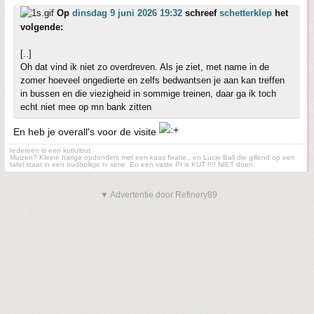
Op
dinsdag 9 juni 2026 19:32
schreef
schetterklep
het
volgende:
[..]
Oh dat vind ik niet zo overdreven. Als je ziet, met name in de
zomer hoeveel ongedierte en zelfs bedwantsen je aan kan treffen
in bussen en die viezigheid in sommige treinen, daar ga ik toch
echt niet mee op mn bank zitten
En heb je overall's voor de visite
Iedereen is een kutlultrut
Muizen? Kleine harige opdonders met een kaas fixatie., en Lucie Ball die gillend op een
tafel staat in een oudbollige tv serie. En een vaste PI is KUT !!!! NIET doen
▼ Advertentie door Refinery89