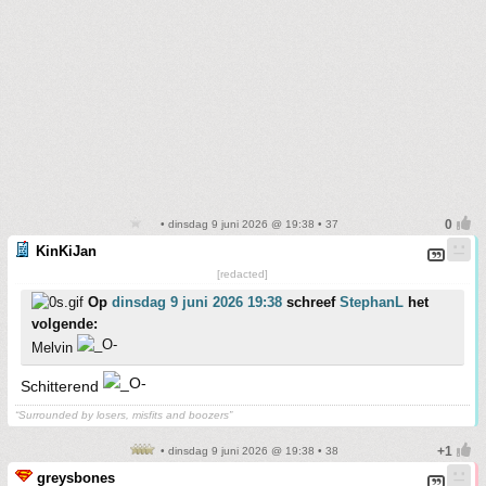
• dinsdag 9 juni 2026 @ 19:38 • 37
KinKiJan
[redacted]
Op
dinsdag 9 juni 2026 19:38
schreef
StephanL
het
volgende:
Melvin
Schitterend
“Surrounded by losers, misfits and boozers”
• dinsdag 9 juni 2026 @ 19:38 • 38
greysbones