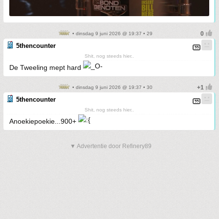
• dinsdag 9 juni 2026 @ 19:37 • 29
5thencounter
Shit, nog steeds hier..
De Tweeling mept hard
• dinsdag 9 juni 2026 @ 19:37 • 30
5thencounter
Shit, nog steeds hier..
Anoekiepoekie...900+
▼ Advertentie door Refinery89