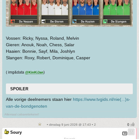
Vossen: Ricky, Nyssa, Roland, Melvin
Gieren: Anouk, Noah, Chess, Salar
Haaien: Bonnie, Sayf, Mila, Joshlyn
Slangen: Roxy, Robert, Dominique, Casper
( img&data
)
@KinKiJan
SPOILER
Alle vorige deelnemers staan hier
https://www.tvgids.nl/nie(...)s-
van-de-bondgenoten
Allemaal cabaretteketet!
• dinsdag 9 juni 2026 @ 17:43 • 2
Soury
Squeek