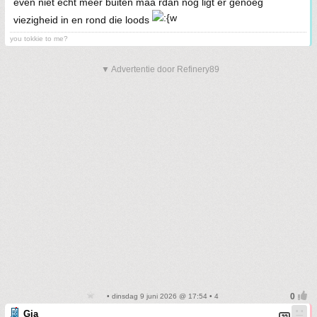
even niet echt meer buiten maa rdan nog ligt er genoeg
viezigheid in en rond die loods
you tokkie to me?
▼ Advertentie door Refinery89
• dinsdag 9 juni 2026 @ 17:54 • 4
Gia