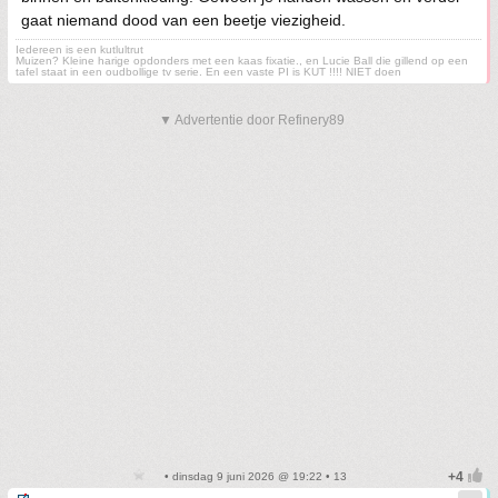
gaat niemand dood van een beetje viezigheid.
Iedereen is een kutlultrut
Muizen? Kleine harige opdonders met een kaas fixatie., en Lucie Ball die gillend op een
tafel staat in een oudbollige tv serie. En een vaste PI is KUT !!!! NIET doen
▼ Advertentie door Refinery89
• dinsdag 9 juni 2026 @ 19:22 • 13