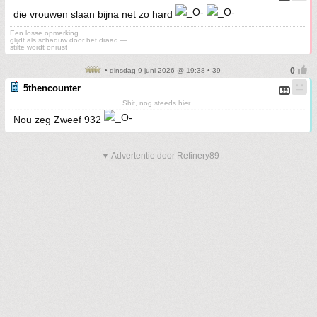
die vrouwen slaan bijna net zo hard
Een losse opmerking
glijdt als schaduw door het draad —
stilte wordt onrust
• dinsdag 9 juni 2026 @ 19:38 • 39
5thencounter
Shit, nog steeds hier..
Nou zeg Zweef 932
▼ Advertentie door Refinery89