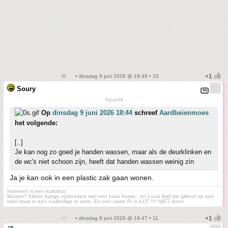
• dinsdag 9 juni 2026 @ 18:46 • 10
Soury
Squeek
Op
dinsdag 9 juni 2026 18:44
schreef
Aardbeienmoes
het volgende:
[..]
Je kan nog zo goed je handen wassen, maar als de deurklinken en
de wc's niet schoon zijn, heeft dat handen wassen weinig zin
Ja je kan ook in een plastic zak gaan wonen.
Iedereen is een kutlultrut
Muizen? Kleine harige opdonders met een kaas fixatie., en Lucie Ball die gillend op een
tafel staat in een oudbollige tv serie. En een vaste PI is KUT !!!! NIET doen
• dinsdag 9 juni 2026 @ 18:47 • 11