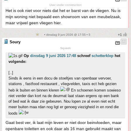
User under construction
Het is ook niet voor niets dat het er barst van de vliegen. Nu is
mijn woning niet bepaald een showroom van een meubelzaak,
maar vrijwel geen vliegen hier.
• dinsdag 9 juni 2026 @ 17:55 • 5
Soury
Squeek
Op
dinsdag 9 juni 2026 17:48
schreef
schetterklep
het
volgende:
[..]
Sinds ik eens in een docu de stoeltjes van openbaar vervoer,
stations , fastfood restaurant , vliegvelden, taxis ect heb gezien
heb ik buiten en binnen kleren
En schoenen komen sowieso
niet verder dan kort na de deurmat laat staan ergens op een bank
of bed wat ik daar zie gebeuren. Nou lopen ze al even niet echt
meer buiten maa rdan nog ligt er genoeg viezigheid in en rond die
loods
Gaat best ver, ik laat mijn leven er niet door beinvloeden, maar
openbare toiletten en ook daar als 16 man gebruikt maakt van