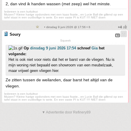
2, dan vind ik handen wassen (met zeep) wel het minste.
Iedereen is een kutlultrut
Muizen? Kleine harige opdonders met een kaas fixatie., en Lucie Ball die gillend op een
tafel staat in een oudbollige tv serie. En een vaste PI is KUT !!!! NIET doen
• dinsdag 9 juni 2026 @ 17:56 • 6
Soury
Squeek
Op
dinsdag 9 juni 2026 17:54
schreef
Gia
het
volgende:
Het is ook niet voor niets dat het er barst van de vliegen. Nu is
mijn woning niet bepaald een showroom van een meubelzaak,
maar vrijwel geen vliegen hier.
Ze zitten tussen de weilanden, daar barst het altijd van de
vliegen.
Iedereen is een kutlultrut
Muizen? Kleine harige opdonders met een kaas fixatie., en Lucie Ball die gillend op een
tafel staat in een oudbollige tv serie. En een vaste PI is KUT !!!! NIET doen
▼ Advertentie door Refinery89