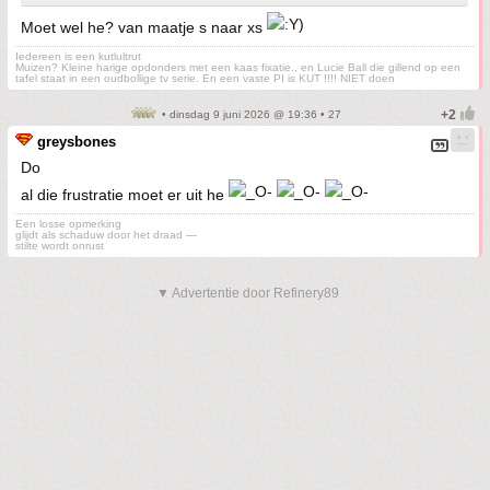
Moet wel he? van maatje s naar xs
Iedereen is een kutlultrut
Muizen? Kleine harige opdonders met een kaas fixatie., en Lucie Ball die gillend op een
tafel staat in een oudbollige tv serie. En een vaste PI is KUT !!!! NIET doen
• dinsdag 9 juni 2026 @ 19:36 • 27
greysbones
Do
al die frustratie moet er uit he
Een losse opmerking
glijdt als schaduw door het draad —
stilte wordt onrust
▼ Advertentie door Refinery89