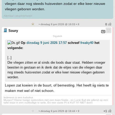
vliegen daar nog steeds huisvesten zodat er elke keer nieuwe
vliegen geboren worden.
Allemaal cabaretteketet!
• dinsdag 9 juni 2026 @ 18:03 • 8
Soury
Squeek
Op
dinsdag 9 juni 2026 17:57
schreef
freaky40
het
volgende:
[..]
Die vliegen zitten er al sinds die loods daar staat. Hebben vroeger
beesten in gestaan en ik denk dat de eitjes van die vliegen daar
nog steeds huisvesten zodat er elke keer nieuwe vliegen geboren
worden.
Lopen zat koeien in de buurt, of bemesting. Het heeft iig niets te
maken met wel of niet schoon.
Iedereen is een kutlultrut
Muizen? Kleine harige opdonders met een kaas fixatie., en Lucie Ball die gillend op een
tafel staat in een oudbollige tv serie. En een vaste PI is KUT !!!! NIET doen
• dinsdag 9 juni 2026 @ 18:44 • 9