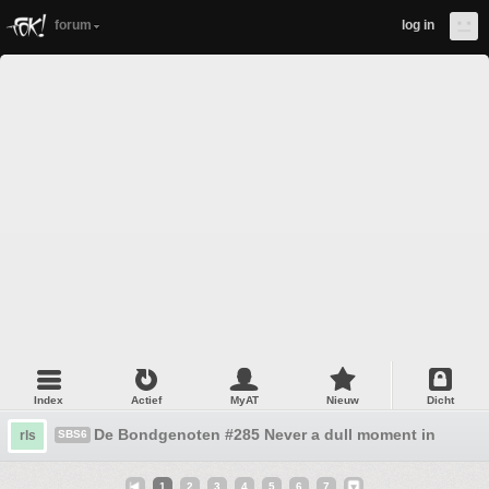
forum
log in
Index
Actief
MyAT
Nieuw
Dicht
De Bondgenoten #285 Never a dull moment in de lo
rls
SBS6
1
2
3
4
5
6
7