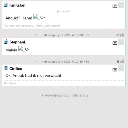
KinKiJan
[redacted]
Anouk!? Haha!
“Surrounded by losers, misfits and boozers”
• dinsdag 9 juni 2026 @ 19:38 • 35
StephanL
Melvin
• dinsdag 9 juni 2026 @ 19:38 • 36
Cirilico
Ok, Anouk had ik niet verwacht.
Hotapnyc
▼ Advertentie door Refinery89