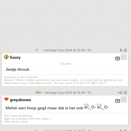
• dinsdag 9 juni 2026 @ 19:38 • 31
Soury
Squeek
Jeetje Anouk.
Iedereen is een kutlultrut
Muizen? Kleine harige opdonders met een kaas fixatie., en Lucie Ball die gillend op een
tafel staat in een oudbollige tv serie. En een vaste PI is KUT !!!! NIET doen
• dinsdag 9 juni 2026 @ 19:38 • 32
greysbones
Melvin een hoop gegil maar dat is het ook
Een losse opmerking
glijdt als schaduw door het draad —
stilte wordt onrust