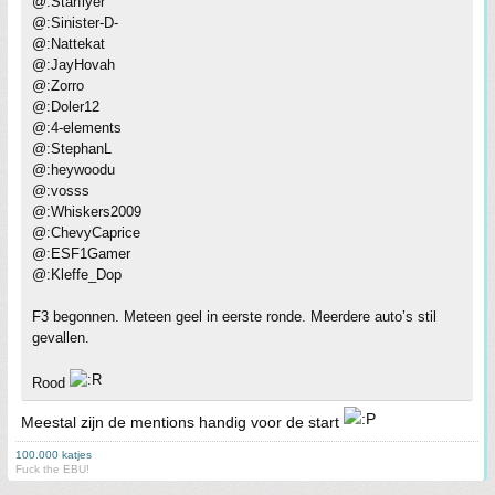
@:Starflyer
@:Sinister-D-
@:Nattekat
@:JayHovah
@:Zorro
@:Doler12
@:4-elements
@:StephanL
@:heywoodu
@:vosss
@:Whiskers2009
@:ChevyCaprice
@:ESF1Gamer
@:Kleffe_Dop
F3 begonnen. Meteen geel in eerste ronde. Meerdere auto’s stil
gevallen.
Rood
Meestal zijn de mentions handig voor de start
100.000 katjes
Fuck the EBU!