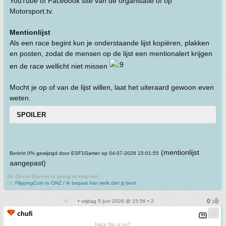
YouTube of Facebook site van de organisatie of op
Motorsport.tv.
Mentionlijst
Als een race begint kun je onderstaande lijst kopiëren, plakken
en posten, zodat de mensen op de lijst een mentionalert krijgen
en de race wellicht niet missen
Mocht je op of van de lijst willen, laat het uiteraard gewoon even
weten.
SPOILER
(mentionlijst
Bericht 0% gewijzigd door ESF1Gamer op 04-07-2026 15:01:55
aangepast)
No Dyson Barrier is going to stop me!
UI:
FlippingCoin in ONZ / Ik bepaal hier welk dier jij bent
• vrijdag 5 juni 2026 @ 15:56 • 2
chufi
Hace frio o no?