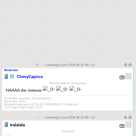
• zaterdag 6 juni 2026 @ 11:09 • 12
Moderator
ChevyCaprice
Multidisciplinair simcoureur
HAAAA die meeuw
Gerieflijke groeten, ChevyCaprice
Moderator DIG
Russell-supporter (LET'S GO GEORGE!) F1 Watcher
🇺🇦 Fight Fight Fight! 🇺🇦
• zaterdag 6 juni 2026 @ 11:09 • 13
tralalala
Koekoek!