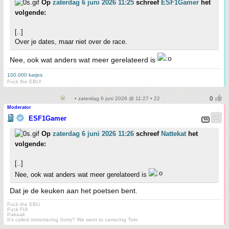
Op
zaterdag 6 juni 2026 11:25
schreef
ESF1Gamer
het
volgende:
[..]
Over je dates, maar niet over de race.
Nee, ook wat anders wat meer gerelateerd is
100.000 katjes
Fuck the EBU!
• zaterdag 6 juni 2026 @ 11:27 • 22
Moderator
ESF1Gamer
Op
zaterdag 6 juni 2026 11:26
schreef
Nattekat
het
volgende:
[..]
Nee, ook wat anders wat meer gerelateerd is
Dat je de keuken aan het poetsen bent.
Fuck the EBU
Fuck FIA
Pakaak
It's called motorracing.Sorry? We went to carracing Toto