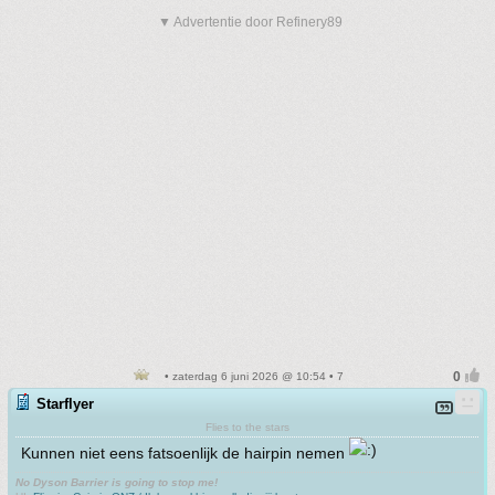
▼ Advertentie door Refinery89
• zaterdag 6 juni 2026 @ 10:54 • 7
Starflyer
Flies to the stars
Kunnen niet eens fatsoenlijk de hairpin nemen
No Dyson Barrier is going to stop me!