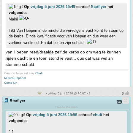
Op
vrijdag 5 juni 2026 15:49
schreef
Starflyer
het
volgende:
Maini
Tikt Van Hoepen in de rondte die vervolgens vast komt te staan op
de kerbs. Einde kwalificatie voor vsn Hoepen en dus weer een
verloren weekend. En dat buiten zijn schuld .
van Hoepen reed/draaide zelf de kerbs op om weg te kunnen
rijden dacht ie en toen stond ie vast .. dus dat was wel zn
stomme schuld
Cuando haya sol, hay
Chufi
Musica Español
Come On
• vrijdag 5 juni 2026 @ 16:07 • 3
Starflyer
Flies to the stars
Op
vrijdag 5 juni 2026 15:56
schreef
chufi
het
volgende:
[..]