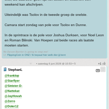
weekend kan afschrijven.
Uiteindelijk was Tsolov in de tweede groep de snelste.
Camara start zondag van pole voor Tsolov en Dunne.
In de sprintrace is de pole voor Joshua Durksen, voor Noel Leon
en Roman Bilinski. Van Hoepen zal beide races als laatste
moeten starten.
No Dyson Barrier is going to stop me!
UI:
FlippingCoin in ONZ / Ik bepaal hier welk dier jij bent
• zaterdag 6 juni 2026 @ 10:53 • 5
StephanL
@franklop
@Starflyer
@Sinister-D-
@Nattekat
@JayHovah
@Zorro
@Doler12