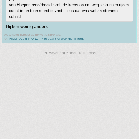
van Hoepen reed/draaide zelf de kerbs op om weg te kunnen rijden
dacht ie en toen stond ie vast .. dus dat was wel zn stomme
schuld
Hij kon weinig anders.
No Dyson Barrier is going to stop me!
UI:
FlippingCoin in ONZ / Ik bepaal hier welk dier jij bent
▼ Advertentie door Refinery89