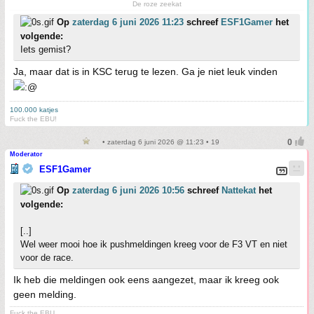
De roze zeekat
Op
zaterdag 6 juni 2026 11:23
schreef
ESF1Gamer
het
volgende:
Iets gemist?
Ja, maar dat is in KSC terug te lezen. Ga je niet leuk vinden
100.000 katjes
Fuck the EBU!
• zaterdag 6 juni 2026 @ 11:23 • 19
Moderator
ESF1Gamer
Op
zaterdag 6 juni 2026 10:56
schreef
Nattekat
het
volgende:
[..]
Wel weer mooi hoe ik pushmeldingen kreeg voor de F3 VT en niet
voor de race.
Ik heb die meldingen ook eens aangezet, maar ik kreeg ook
geen melding.
Fuck the EBU