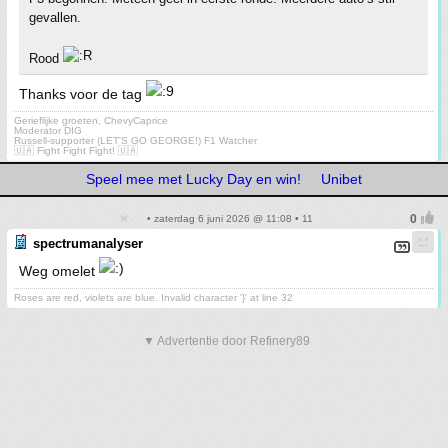
gevallen.
Rood
Thanks voor de tag
Gerieflijke groeten, ChevyCaprice
Moderator DIG
Russell-supporter (LET'S GO GEORGE!) F1 Watcher
🇺🇦 Fight Fight Fight! 🇺🇦
Speel mee met Lucky Day en win!
Unibet
• zaterdag 6 juni 2026 @ 11:08 • 11
spectrumanalyser
Weg omelet
Roses are red, violets are blue. Invalid character '}' at line 32
▼ Advertentie door Refinery89