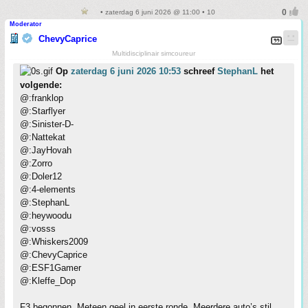
• zaterdag 6 juni 2026 @ 11:00 • 10
Moderator
ChevyCaprice
Multidisciplinair simcoureur
Op
zaterdag 6 juni 2026 10:53
schreef
StephanL
het
volgende:
@:franklop
@:Starflyer
@:Sinister-D-
@:Nattekat
@:JayHovah
@:Zorro
@:Doler12
@:4-elements
@:StephanL
@:heywoodu
@:vosss
@:Whiskers2009
@:ChevyCaprice
@:ESF1Gamer
@:Kleffe_Dop
F3 begonnen. Meteen geel in eerste ronde. Meerdere auto’s stil