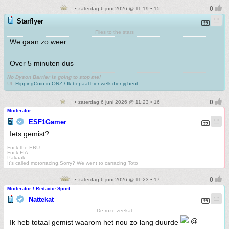
• zaterdag 6 juni 2026 @ 11:19 • 15
Starflyer
Flies to the stars
We gaan zo weer
Over 5 minuten dus
No Dyson Barrier is going to stop me!
UI:
FlippingCoin in ONZ / Ik bepaal hier welk dier jij bent
• zaterdag 6 juni 2026 @ 11:23 • 16
Moderator
ESF1Gamer
Iets gemist?
Fuck the EBU
Fuck FIA
Pakaak
It's called motorracing.Sorry? We went to carracing Toto
• zaterdag 6 juni 2026 @ 11:23 • 17
Moderator / Redactie Sport
Nattekat
De roze zeekat
Ik heb totaal gemist waarom het nou zo lang duurde