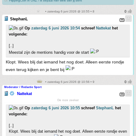
UI:
FlippingCoin in ONZ / Ik bepaal hier welk dier jij bent
• zaterdag 6 juni 2026 @ 10:55 • 8
StephanL
Op
zaterdag 6 juni 2026 10:54
schreef
Nattekat
het
volgende:
[..]
Meestal zijn de mentions handig voor de start
Klopt. Wees blij dat iemand het nog doet. Alleen eerste rondje
even terug kijken en je bent bij
• zaterdag 6 juni 2026 @ 10:56 • 9
Moderator / Redactie Sport
Nattekat
De roze zeekat
Op
zaterdag 6 juni 2026 10:55
schreef
StephanL
het
volgende:
[..]
Klopt. Wees blij dat iemand het nog doet. Alleen eerste rondje even