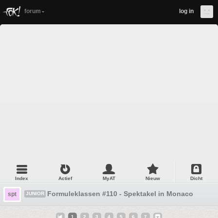
forum
log in
Index
Actief
MyAT
Nieuw
Dicht
Formuleklassen #110 - Spektakel in Monaco
spt
JUNIOR
1
2
3
4
5
6
7