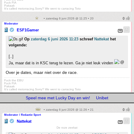
Fuck FIA
Pakaak
It's called motorracing.Sorry? We went to carracing Toto
• zaterdag 6 juni 2026 @ 11:25 • 20
Moderator
ESF1Gamer
Op
zaterdag 6 juni 2026 11:23
schreef
Nattekat
het
volgende:
[..]
Ja, maar dat is in KSC terug te lezen. Ga je niet leuk vinden
Over je dates, maar niet over de race.
Fuck the EBU
Fuck FIA
Pakaak
It's called motorracing.Sorry? We went to carracing Toto
Speel mee met Lucky Day en win!
Unibet
• zaterdag 6 juni 2026 @ 11:26 • 21
Moderator / Redactie Sport
Nattekat
De roze zeekat