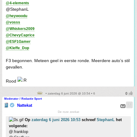
@4-elements
@StephanL
@heywoodu
@vosss
@Whiskers2009
@ChevyCaprice
@ESF1Gamer
@Kleffe_Dop
F3 begonnen. Meteen geel in eerste ronde. Meerdere auto’s stil
gevallen.
Rood
• zaterdag 6 juni 2026 @ 10:54 • 6
Moderator / Redactie Sport
Nattekat
De roze zeekat
Op
zaterdag 6 juni 2026 10:53
schreef
StephanL
het
volgende:
@:franklop