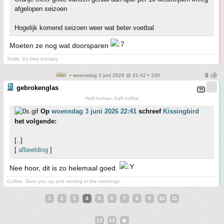
afgelopen seizoen
Hogelijk komend seizoen weer wat beter voetbal
Moeten ze nog wat doorsparen
Smile, it's free therapy.
• woensdag 3 juni 2026 @ 22:42 • 100
gebrokenglas
Half human, half coffee
Op
woensdag 3 juni 2026 22:41
schreef
Kissingbird
het volgende:
[..]
[
afbeelding
]
Nee hoor, dit is zo helemaal goed.
Coffee. Gets you up and moving in the mornings.
1
2
3
4
5
6
7
8
9
10
11
12
13