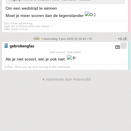
Om een wedstrijd te winnen
Moet je meer scoren dan de tegenstander
Een losse opmerking
glijdt als schaduw door het draad —
stilte wordt onrust
• woensdag 3 juni 2026 @ 22:41 • 97
gebrokenglas
Half human, half coffee
Als je niet scoort, win je ook niet.
Coffee. Gets you up and moving in the mornings.
▼ Advertentie door Refinery89