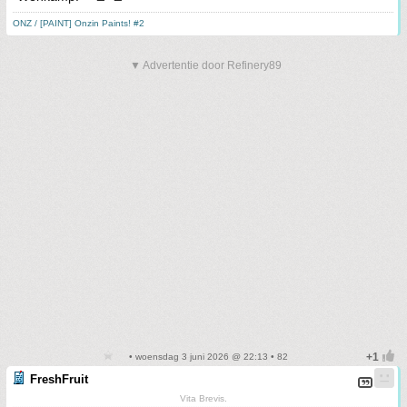
ONZ / [PAINT] Onzin Paints! #2
▼ Advertentie door Refinery89
• woensdag 3 juni 2026 @ 22:13 • 82
FreshFruit
Vita Brevis.