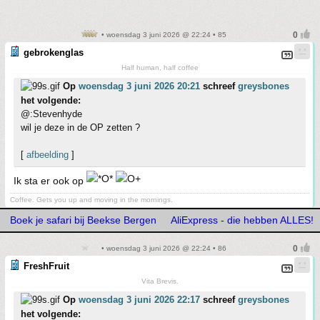
• woensdag 3 juni 2026 @ 22:24 • 85
gebrokenglas
Half human, half coffee
Op
woensdag 3 juni 2026 20:21
schreef
greysbones
het volgende:
@:Stevenhyde
wil je deze in de OP zetten ?
[
afbeelding
]
Ik sta er ook op
Coffee. Gets you up and moving in the mornings.
Boek je safari bij Beekse Bergen
AliExpress - die hebben ALLES!
• woensdag 3 juni 2026 @ 22:24 • 86
FreshFruit
Vita Brevis.
Op
woensdag 3 juni 2026 22:17
schreef
greysbones
het volgende: