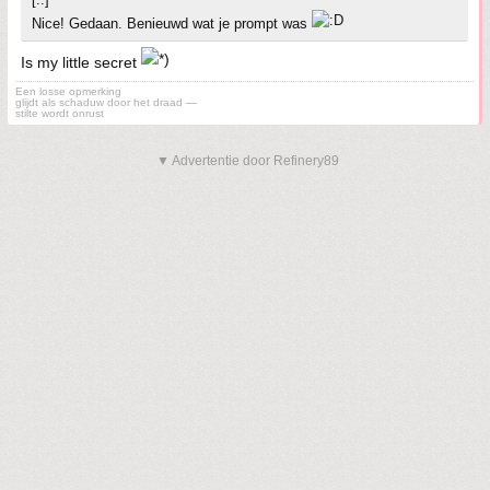
Nice! Gedaan. Benieuwd wat je prompt was
Is my little secret
Een losse opmerking
glijdt als schaduw door het draad —
stilte wordt onrust
▼ Advertentie door Refinery89