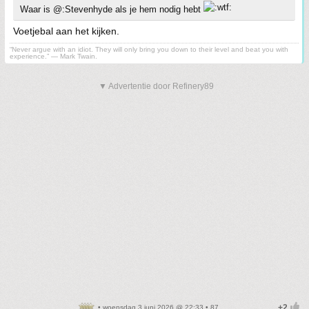
Waar is @:Stevenhyde als je hem nodig hebt
Voetjebal aan het kijken.
“Never argue with an idiot. They will only bring you down to their level and beat you with
experience.” ― Mark Twain.
▼ Advertentie door Refinery89
• woensdag 3 juni 2026 @ 22:33 • 87