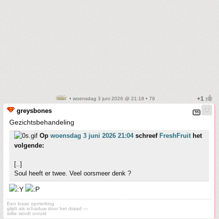
• woensdag 3 juni 2026 @ 21:18 • 79
greysbones
Gezichtsbehandeling
Op
woensdag 3 juni 2026 21:04
schreef
FreshFruit
het
volgende:
[..]
Soul heeft er twee. Veel oorsmeer denk ?
Een losse opmerking
glijdt als schaduw door het draad —
stilte wordt onrust