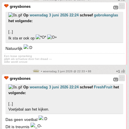
greysbones
Op
woensdag 3 juni 2026 22:24
schreef
gebrokenglas
het volgende:
[..]
Ik sta er ook op
Natuurlijk
Een losse opmerking
glijdt als schaduw door het draad —
stilte wordt onrust
• woensdag 3 juni 2026 @ 22:33 • 88
greysbones
Op
woensdag 3 juni 2026 22:24
schreef
FreshFruit
het
volgende:
[..]
Voetjebal aan het kijken.
Das geen voetbal
Dit is treurnis