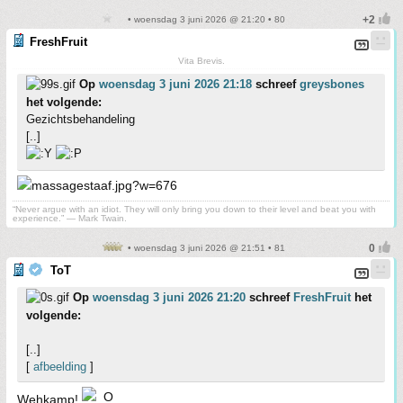
• woensdag 3 juni 2026 @ 21:20 • 80
FreshFruit
Vita Brevis.
Op
woensdag 3 juni 2026 21:18
schreef
greysbones
het volgende:
Gezichtsbehandeling
[..]
“Never argue with an idiot. They will only bring you down to their level and beat you with
experience.” ― Mark Twain.
• woensdag 3 juni 2026 @ 21:51 • 81
ToT
Op
woensdag 3 juni 2026 21:20
schreef
FreshFruit
het
volgende:
[..]
[
afbeelding
]
Wehkamp!