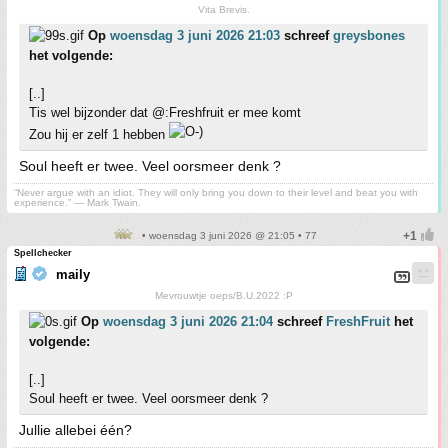
Vita Brevis.
Op
woensdag 3 juni 2026 21:03
schreef
greysbones
het volgende:
[..]
Tis wel bijzonder dat @:Freshfruit er mee komt
Zou hij er zelf 1 hebben
Soul heeft er twee. Veel oorsmeer denk ?
“Never argue with an idiot. They will only bring you down to their level and beat you with
experience.” ― Mark Twain.
• woensdag 3 juni 2026 @ 21:05 • 77
Spellchecker
maily
Mevrouwtje oeps/B.U.2022 :P
Op
woensdag 3 juni 2026 21:04
schreef
FreshFruit
het
volgende:
[..]
Soul heeft er twee. Veel oorsmeer denk ?
Jullie allebei één?