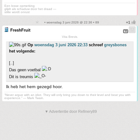
Een losse opmerking
glijdt als schaduw door het draad —
stilte wordt onrust
• woensdag 3 juni 2026 @ 22:36 • 89
FreshFruit
Vita Brevis.
Op
woensdag 3 juni 2026 22:33
schreef
greysbones
het volgende:
[..]
Das geen voetbal
Dit is treurnis
Ik heb het hem gezegd hoor.
“Never argue with an idiot. They will only bring you down to their level and beat you with
experience.” ― Mark Twain.
▼ Advertentie door Refinery89