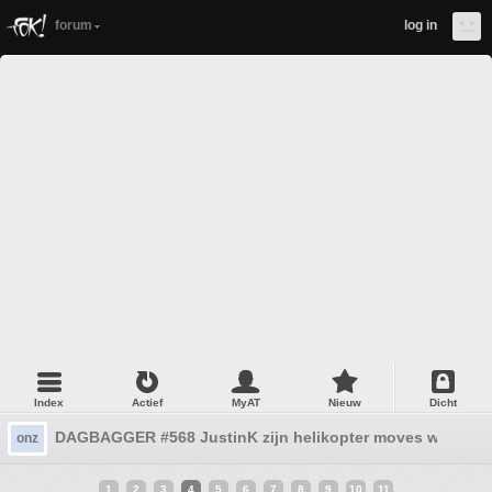
forum
log in
Index
Actief
MyAT
Nieuw
Dicht
DAGBAGGER #568 JustinK zijn helikopter moves worden 
onz
1
2
3
4
5
6
7
8
9
10
11