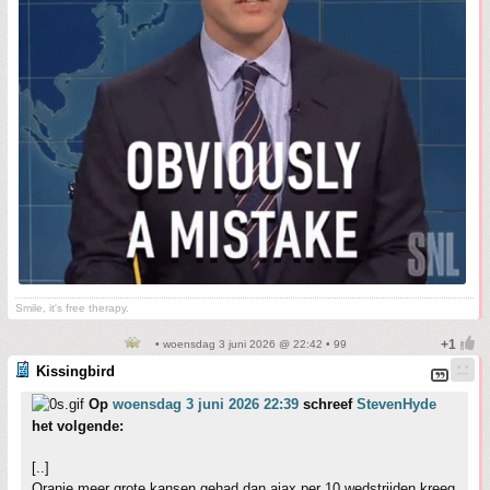
Smile, it's free therapy.
• woensdag 3 juni 2026 @ 22:42 • 99
Kissingbird
Op
woensdag 3 juni 2026 22:39
schreef
StevenHyde
het volgende:
[..]
Oranje meer grote kansen gehad dan ajax per 10 wedstrijden kreeg