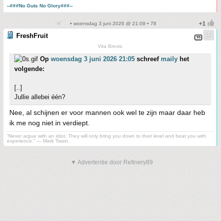
--###No Guts No Glory###--
• woensdag 3 juni 2026 @ 21:09 • 78
FreshFruit
Vita Brevis.
Op
woensdag 3 juni 2026 21:05
schreef
maily
het
volgende:
[..]
Jullie allebei één?
Nee, al schijnen er voor mannen ook wel te zijn maar daar heb
ik me nog niet in verdiept.
“Never argue with an idiot. They will only bring you down to their level and beat you with
experience.” ― Mark Twain.
▼ Advertentie door Refinery89