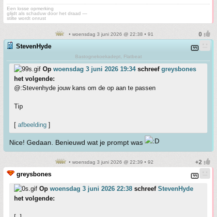
Een losse opmerking
glijdt als schaduw door het draad —
stilte wordt onrust
• woensdag 3 juni 2026 @ 22:38 • 91
StevenHyde
Bastognekoekadept, Flatbeat
Op
woensdag 3 juni 2026 19:34
schreef
greysbones
het volgende:
@:Stevenhyde jouw kans om de op aan te passen
Tip
[
afbeelding
]
Nice! Gedaan. Benieuwd wat je prompt was
• woensdag 3 juni 2026 @ 22:39 • 92
greysbones
Op
woensdag 3 juni 2026 22:38
schreef
StevenHyde
het volgende:
[..]