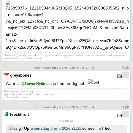
“Never argue with an idiot. They will only bring you down to their level and beat you with
experience.” ― Mark Twain.
• woensdag 3 juni 2026 @ 22:17 • 83
greysbones
Waar is
als je hem nodig hebt
@StevenHyde
Een losse opmerking
glijdt als schaduw door het draad —
stilte wordt onrust
• woensdag 3 juni 2026 @ 22:24 • 84
FreshFruit
Vita Brevis.
Op
woensdag 3 juni 2026 21:51
schreef
ToT
het