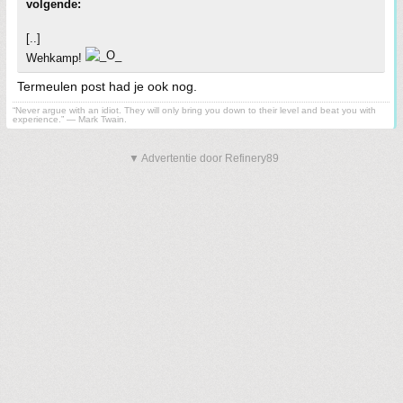
volgende:
[..]
Wehkamp!
Termeulen post had je ook nog.
“Never argue with an idiot. They will only bring you down to their level and beat you with
experience.” ― Mark Twain.
▼ Advertentie door Refinery89