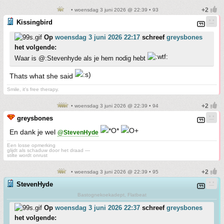
• woensdag 3 juni 2026 @ 22:39 • 93
Kissingbird
Op
woensdag 3 juni 2026 22:17
schreef
greysbones
het volgende:
Waar is @:Stevenhyde als je hem nodig hebt
Thats what she said
Smile, it's free therapy.
• woensdag 3 juni 2026 @ 22:39 • 94
greysbones
En dank je wel
@StevenHyde
Een losse opmerking
glijdt als schaduw door het draad —
stilte wordt onrust
• woensdag 3 juni 2026 @ 22:39 • 95
StevenHyde
Bastognekoekadept, Flatbeat
Op
woensdag 3 juni 2026 22:37
schreef
greysbones
het volgende: