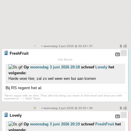
• woensdag 3 juni 2026 @ 20:19 • 57
FreshFruit
Vita Brevis.
Op
woensdag 3 juni 2026 20:18
schreef
Lovely
het
volgende:
Harde woei hier, zal zo wel weer een bui aan komen
Bij RS regent het al.
“Never argue with an idiot. They will only bring you down to their level and beat you with
experience.” ― Mark Twain.
• woensdag 3 juni 2026 @ 20:20 • 58
Lovely
Op
woensdag 3 juni 2026 20:19
schreef
FreshFruit
het
volgende: