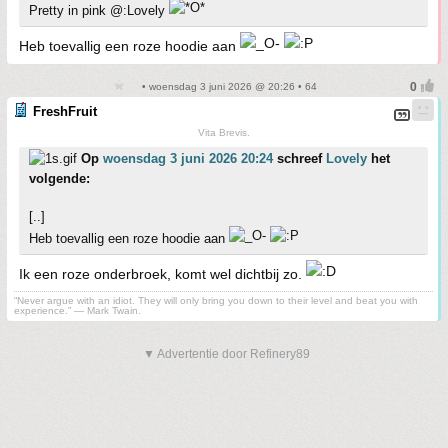
Pretty in pink @:Lovely
Heb toevallig een roze hoodie aan
• woensdag 3 juni 2026 @ 20:26 • 64
FreshFruit
Vita Brevis.
Op
woensdag 3 juni 2026 20:24
schreef
Lovely
het
volgende:
[..]
Heb toevallig een roze hoodie aan
Ik een roze onderbroek, komt wel dichtbij zo.
“Never argue with an idiot. They will only bring you down to their level and beat you with
experience.” ― Mark Twain.
▼ Advertentie door Refinery89