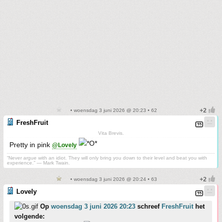
• woensdag 3 juni 2026 @ 20:23 • 62
FreshFruit
Vita Brevis.
Pretty in pink
@Lovely
“Never argue with an idiot. They will only bring you down to their level and beat you with
experience.” ― Mark Twain.
• woensdag 3 juni 2026 @ 20:24 • 63
Lovely
Op
woensdag 3 juni 2026 20:23
schreef
FreshFruit
het
volgende: