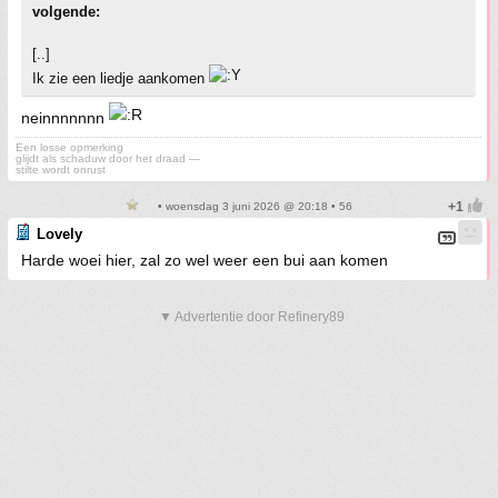
volgende:
[..]
Ik zie een liedje aankomen
neinnnnnnn
Een losse opmerking
glijdt als schaduw door het draad —
stilte wordt onrust
• woensdag 3 juni 2026 @ 20:18 • 56
Lovely
Harde woei hier, zal zo wel weer een bui aan komen
▼ Advertentie door Refinery89