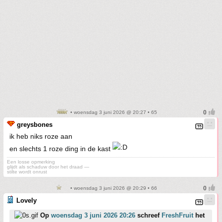
• woensdag 3 juni 2026 @ 20:27 • 65
greysbones
ik heb niks roze aan
en slechts 1 roze ding in de kast
Een losse opmerking
glijdt als schaduw door het draad —
stilte wordt onrust
• woensdag 3 juni 2026 @ 20:29 • 66
Lovely
Op
woensdag 3 juni 2026 20:26
schreef
FreshFruit
het