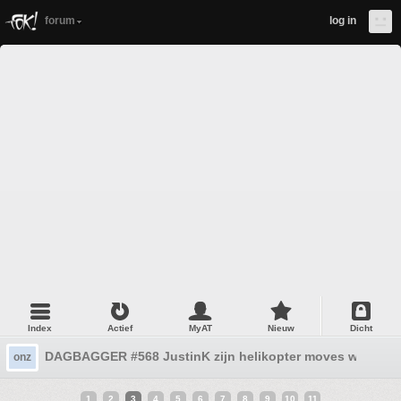
forum
log in
Index
Actief
MyAT
Nieuw
Dicht
DAGBAGGER #568 JustinK zijn helikopter moves worden 
onz
1
2
3
4
5
6
7
8
9
10
11