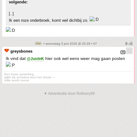
volgende:
[..]
Ik een roze onderbroek, komt wel dichtbij zo.
• woensdag 3 juni 2026 @ 20:29 • 67
greysbones
Ik vind dat
hier ook wel eens weer mag gaan posten
@JustinK
Een losse opmerking
glijdt als schaduw door het draad —
stilte wordt onrust
▼ Advertentie door Refinery89