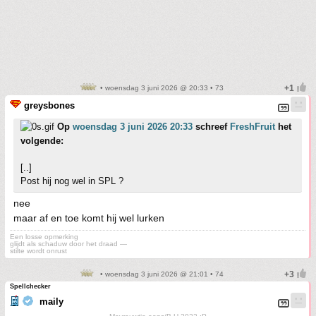
• woensdag 3 juni 2026 @ 20:33 • 73
greysbones
Op
woensdag 3 juni 2026 20:33
schreef
FreshFruit
het
volgende:
[..]
Post hij nog wel in SPL ?
nee
maar af en toe komt hij wel lurken
Een losse opmerking
glijdt als schaduw door het draad —
stilte wordt onrust
• woensdag 3 juni 2026 @ 21:01 • 74
Spellchecker
maily