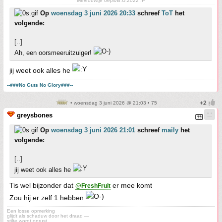
Mevrouwtje oeps/B.U.2022 :P
Op
woensdag 3 juni 2026 20:33
schreef
ToT
het
volgende:
[..]
Ah, een oorsmeeruitzuiger!
jij weet ook alles he
--###No Guts No Glory###--
• woensdag 3 juni 2026 @ 21:03 • 75
greysbones
Op
woensdag 3 juni 2026 21:01
schreef
maily
het
volgende:
[..]
jij weet ook alles he
Tis wel bijzonder dat
er mee komt
@FreshFruit
Zou hij er zelf 1 hebben
Een losse opmerking
glijdt als schaduw door het draad —
stilte wordt onrust