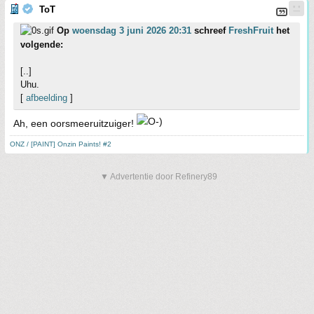
ToT
Op
woensdag 3 juni 2026 20:31
schreef
FreshFruit
het
volgende:
[..]
Uhu.
[
afbeelding
]
Ah, een oorsmeeruitzuiger!
ONZ / [PAINT] Onzin Paints! #2
▼ Advertentie door Refinery89