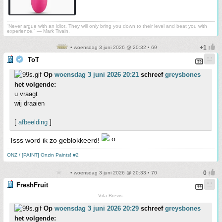
“Never argue with an idiot. They will only bring you down to their level and beat you with
experience.” ― Mark Twain.
• woensdag 3 juni 2026 @ 20:32 • 69
ToT
Op
woensdag 3 juni 2026 20:21
schreef
greysbones
het volgende:
u vraagt
wij draaien
[
afbeelding
]
Tsss word ik zo geblokkeerd!
ONZ / [PAINT] Onzin Paints! #2
• woensdag 3 juni 2026 @ 20:33 • 70
FreshFruit
Vita Brevis.
Op
woensdag 3 juni 2026 20:29
schreef
greysbones
het volgende: