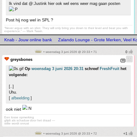
Ik vind dat @:Justink hier ook wel eens weer mag gaan posten
Post hij nog wel in SPL ?
“Never argue with an idiot. They will only bring you down to their level and beat you with
experience.” ― Mark Twain.
Knab - Jouw online bank
Zalando Lounge - Grote Merken, Veel Ko
• woensdag 3 juni 2026 @ 20:33 • 71
greysbones
Op
woensdag 3 juni 2026 20:31
schreef
FreshFruit
het
volgende:
[..]
Uhu.
[
afbeelding
]
ook niet
Een losse opmerking
glijdt als schaduw door het draad —
stilte wordt onrust
• woensdag 3 juni 2026 @ 20:33 • 72