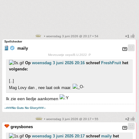
• woensdag 3 juni 2026 @ 20:17 • 54
Spellchecker
maily
Mevrouwtje oeps/B.U.2022 :P
Op
woensdag 3 juni 2026 20:16
schreef
FreshFruit
het
volgende:
[..]
Mag Lovy dan , nee laat ook maar.
Ik zie een liedje aankomen
--###No Guts No Glory###--
• woensdag 3 juni 2026 @ 20:17 • 55
greysbones
Op
woensdag 3 juni 2026 20:17
schreef
maily
het