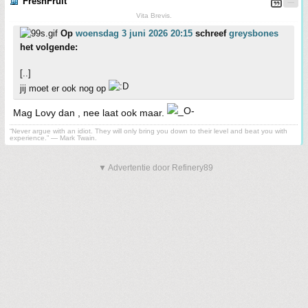
FreshFruit
Vita Brevis.
Op
woensdag 3 juni 2026 20:15
schreef
greysbones
het volgende:
[..]
jij moet er ook nog op
Mag Lovy dan , nee laat ook maar.
“Never argue with an idiot. They will only bring you down to their level and beat you with
experience.” ― Mark Twain.
▼ Advertentie door Refinery89