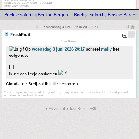
glijdt als schaduw door het draad —
stilte wordt onrust
Boek je safari bij Beekse Bergen
Boek je safari bij Beekse Bergen
• woensdag 3 juni 2026 @ 20:22 • 61
FreshFruit
Vita Brevis.
Op
woensdag 3 juni 2026 20:17
schreef
maily
het
volgende:
[..]
Ik zie een liedje aankomen
Claudia de Breij zal ik jullie besparen.
“Never argue with an idiot. They will only bring you down to their level and beat you with
experience.” ― Mark Twain.
▼ Advertentie door Refinery89