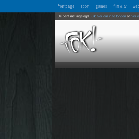
frontpage
sport
games
film & tv
web
Je bent niet ingelogd.
Klik hier om in te loggen
of
hier 