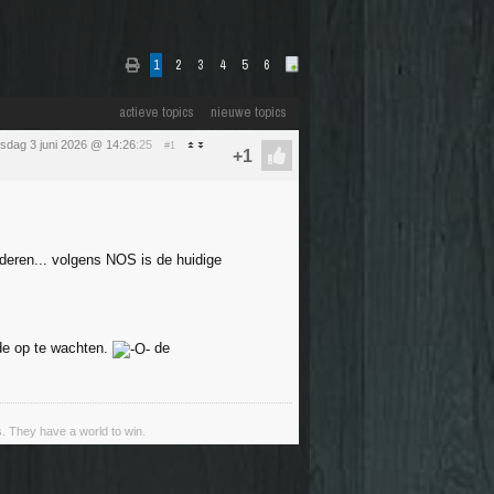
1
2
3
4
5
6
actieve topics
nieuwe topics
sdag 3 juni 2026 @ 14:26
:25
#1
loderen... volgens NOS is de huidige
de op te wachten.
de
s. They have a world to win.