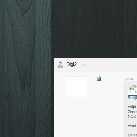
Digi2
quote:
unde
Bekij
Altij
Zeer 
NOS i
Alsof
En de