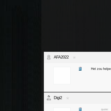
AFA2022
Het zou helpe
Digi2
quote: