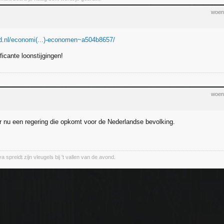
woen
d.nl/economi(...)-economen~a504b8657/
ificante loonstijgingen!
woen
er nu een regering die opkomt voor de Nederlandse bevolking.
a spreidt zijn vleugels bij 't vallen van de avond.