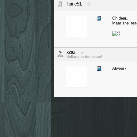
Toine51
Oh dear...
Maar snel rea
xzaz
McBacon to the rescue!
Alweer?