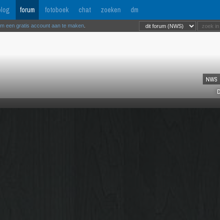
log
forum
fotoboek
chat
zoeken
dm
om een gratis account aan te maken
.
NWS
D