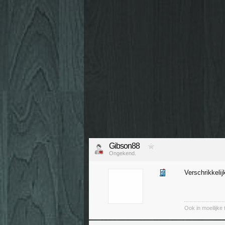
Gibson88
Ongekend.
Verschrikkelij
Ook in moeilijke t