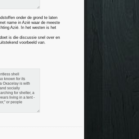
dstoffen onder de grond te laten
n, met name in Azië waar de meeste
hting Azië. In het westen is het
doet is die discussie snel over en
 uitstekend voorbeeld van.
ntless shell
o known for its
ra Oxacelay is with
and socially
rching for shelter, a
rs living in a tent -
or," or people