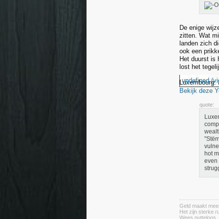
De enige wijz
zitten. Wat m
landen zich di
ook een prikke
Het duurst is 
lost het tege
undefined (vi
Luxembourg: P
Bekijk deze 
quote:
Luxem
compa
wealt
"Stëm
vulne
hot m
even 
strug
Geld maakt meer k
Het zijn sterke 
Wees nutteloos, 