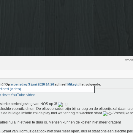
woen
Op
woensdag 3 juni 2026 14:26
schreef
Mikeytt
het volgende:
fined (video)
k deze YouTube-video
d sterke berichtgeving van NOS op 3!
slechte vooruitzichten. De olievoorraden zijn bijna leeg en de olieprijs zal daarna 
s de huidige inflatie childs play met wat er nog te wachten staat
Vreselijke 
 alles nu al niet veel te duur is. Mensen kunnen de kosten niet meer dragen!
 Straat van Hormuz gaat ook niet snel meer open, dus er staat ons een slechte per