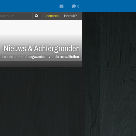
doneren
inbreuk?
Nieuws & Achtergronden
iscussieer hier diepgaander over de actualiteiten.