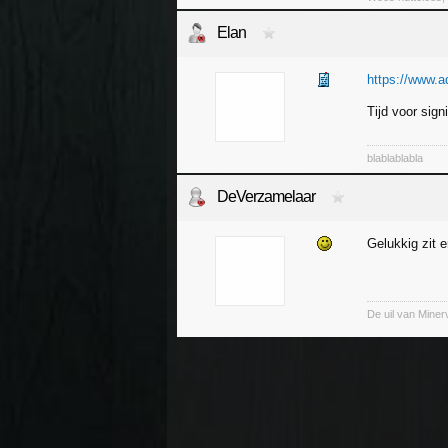
Elan
https://www.a
Tijd voor sign
blablablabla
DeVerzamelaar
Gelukkig zit 
De uil van Minerv