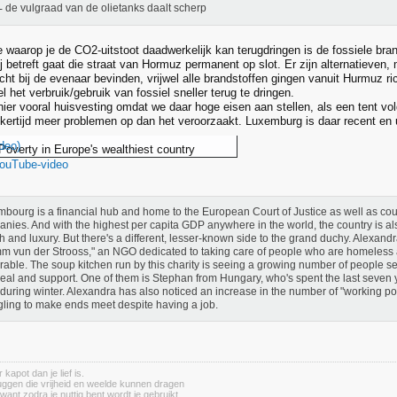
de vulgraad van de olietanks daalt scherp
e waarop je de CO2-uitstoot daadwerkelijk kan terugdringen is de fossiele bran
ij betreft gaat die straat van Hormuz permanent op slot. Er zijn alternatieve
cht bij de evenaar bevinden, vrijwel alle brandstoffen gingen vanuit Hurmuz ric
l het verbruik/gebruik van fossiel sneller terug te dringen.
hier vooral huisvesting omdat we daar hoge eisen aan stellen, als een tent vol
lijkertijd meer problemen op dan het veroorzaakt. Luxemburg is daar recent en
deo)
overty in Europe's wealthiest country
YouTube-video
bourg is a financial hub and home to the European Court of Justice as well as cou
nies. And with the highest per capita GDP anywhere in the world, the country is als
h and luxury. But there's a different, lesser-known side to the grand duchy. Alexand
m vun der Strooss," an NGO dedicated to taking care of people who are homeless 
rable. The soup kitchen run by this charity is seeing a growing number of people sea
eal and support. One of them is Stephan from Hungary, who's spent the last seven yea
during winter. Alexandra has also noticed an increase in the number of "working po
gling to make ends meet despite having a job.
apot dan je lief is.
ruggen die vrijheid en weelde kunnen dragen
want zodra je nuttig bent wordt je gebruikt