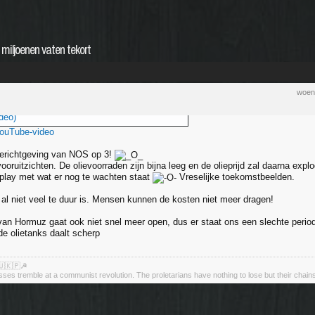
g miljoenen vaten tekort
woen
deo)
YouTube-video
 berichtgeving van NOS op 3!
ooruitzichten. De olievoorraden zijn bijna leeg en de olieprijd zal daarna exp
s play met wat er nog te wachten staat
Vreselijke toekomstbeelden.
u al niet veel te duur is. Mensen kunnen de kosten niet meer dragen!
van Hormuz gaat ook niet snel meer open, dus er staat ons een slechte perio
de olietanks daalt scherp
🇺🇰🇵☭
asses tremble at a communist revolution. The proletarians have nothing to lose but their chain