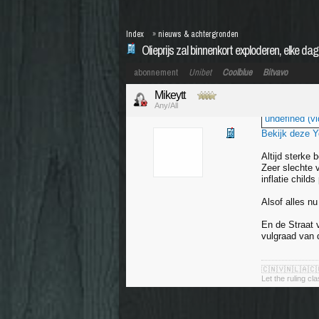
Index
»
nieuws & achtergronden
Olieprijs zal binnenkort exploderen, elke da
abonnement
Unibet
Coolblue
Bitvavo
Mikeytt
Any/All
undefined (vi
Bekijk deze 
Altijd sterke
Zeer slechte v
inflatie child
Alsof alles n
En de Straat 
vulgraad van 
🇨🇳🇻🇳🇱🇦🇨
Let the ruling cl