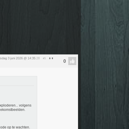
sdag 3 juni 2026 @ 14:35
:28
#5
exploderen... volgens
toekomstbeelden.
iode op te wachten.