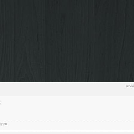
woen
k
ijden.