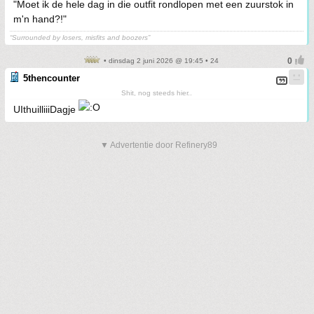
"Moet ik de hele dag in die outfit rondlopen met een zuurstok in
m'n hand?!"
“Surrounded by losers, misfits and boozers”
• dinsdag 2 juni 2026 @ 19:45 • 24
5thencounter
Shit, nog steeds hier..
UIthuilliiiDagje
▼ Advertentie door Refinery89