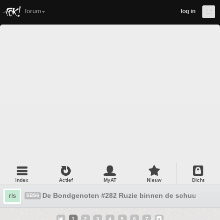
forum
log in
Index
Actief
MyAT
Nieuw
Dicht
De Bondgenoten #282 Ruzie binnen de schuur
rls
SBS6
1
2
3
4
5
6
7