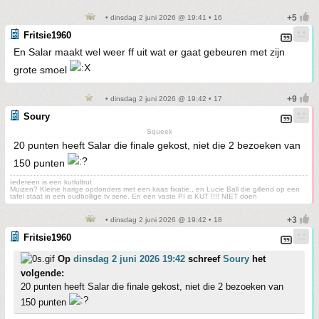
• dinsdag 2 juni 2026 @ 19:41 • 16
Fritsie1960
En Salar maakt wel weer ff uit wat er gaat gebeuren met zijn
grote smoel
• dinsdag 2 juni 2026 @ 19:42 • 17
Soury
Squeek
20 punten heeft Salar die finale gekost, niet die 2 bezoeken van
150 punten
Iedereen is een kutlultrut
Muizen? Kleine harige opdonders met een kaas fixatie., en Lucie Ball die gillend op een
tafel staat in een oudbollige tv serie. En een vaste PI is KUT !!!! NIET doen
• dinsdag 2 juni 2026 @ 19:42 • 18
Fritsie1960
Op
dinsdag 2 juni 2026 19:42
schreef
Soury
het
volgende:
20 punten heeft Salar die finale gekost, niet die 2 bezoeken van
150 punten