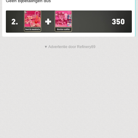
Geen bijbetalingen dus
▼ Advertentie door Refinery89