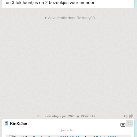
en 3 telefoontjes en 2 bezoekjes voor meneer
▼ Advertentie door Refinery89
• dinsdag 2 juni 2026 @ 19:42 • 19
KinKiJan
[redacted]