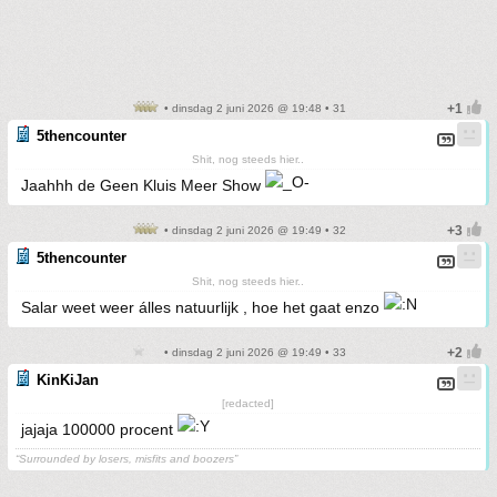
• dinsdag 2 juni 2026 @ 19:48 • 31
5thencounter
Shit, nog steeds hier..
Jaahhh de Geen Kluis Meer Show
• dinsdag 2 juni 2026 @ 19:49 • 32
5thencounter
Shit, nog steeds hier..
Salar weet weer álles natuurlijk , hoe het gaat enzo
• dinsdag 2 juni 2026 @ 19:49 • 33
KinKiJan
[redacted]
jajaja 100000 procent
“Surrounded by losers, misfits and boozers”