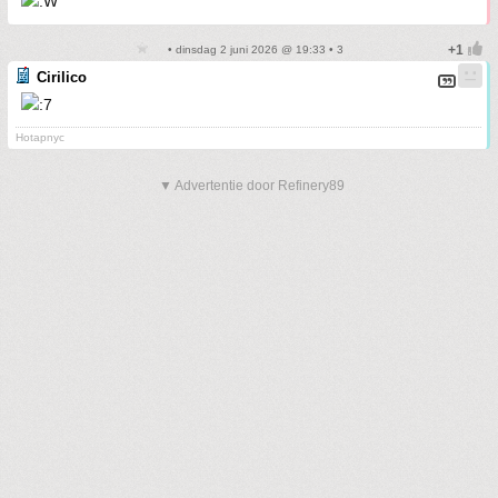
• dinsdag 2 juni 2026 @ 19:33 • 3
Cirilico
Hotapnyc
▼ Advertentie door Refinery89