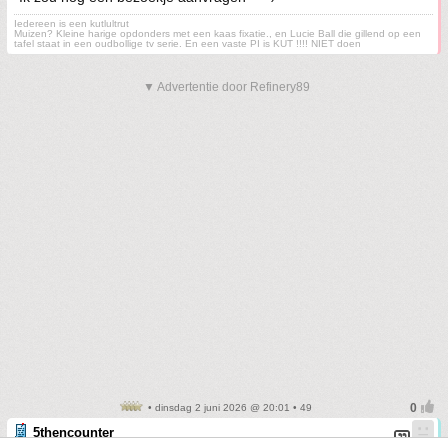
Iedereen is een kutlultrut
Muizen? Kleine harige opdonders met een kaas fixatie., en Lucie Ball die gillend op een
tafel staat in een oudbollige tv serie. En een vaste PI is KUT !!!! NIET doen
▼ Advertentie door Refinery89
• dinsdag 2 juni 2026 @ 20:01 • 49
5thencounter