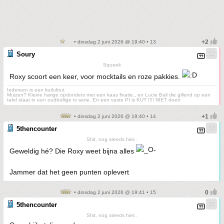
• dinsdag 2 juni 2026 @ 19:40 • 13
Soury
Squeek
Roxy scoort een keer, voor mocktails en roze pakkies.
Iedereen is een kutlultrut
Muizen? Kleine harige opdonders met een kaas fixatie., en Lucie Ball die gillend op een
tafel staat in een oudbollige tv serie. En een vaste PI is KUT !!!! NIET doen
• dinsdag 2 juni 2026 @ 19:40 • 14
5thencounter
Shit, nog steeds hier..
Geweldig hé? Die Roxy weet bijna alles
Jammer dat het geen punten oplevert
• dinsdag 2 juni 2026 @ 19:41 • 15
5thencounter
Shit, nog steeds hier..