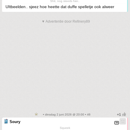
Shit, nog steeds hier..
UItbeelden.. sjeez hoe heette dat duffe spelletje ook alweer
▼ Advertentie door Refinery89
• dinsdag 2 juni 2026 @ 20:00 • 46
Soury
Squeek