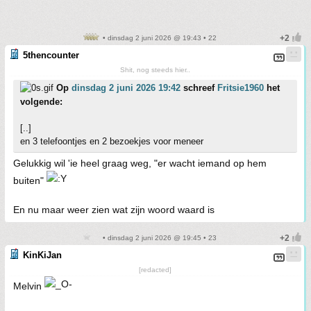
• dinsdag 2 juni 2026 @ 19:43 • 22
5thencounter
Shit, nog steeds hier..
Op
dinsdag 2 juni 2026 19:42
schreef
Fritsie1960
het
volgende:
[..]
en 3 telefoontjes en 2 bezoekjes voor meneer
Gelukkig wil 'ie heel graag weg, "er wacht iemand op hem
buiten"
En nu maar weer zien wat zijn woord waard is
• dinsdag 2 juni 2026 @ 19:45 • 23
KinKiJan
[redacted]
Melvin