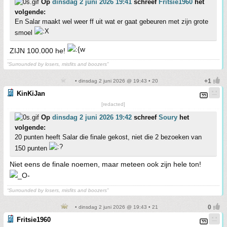
Op
dinsdag 2 juni 2026 19:41
schreef
Fritsie1960
het
volgende:
En Salar maakt wel weer ff uit wat er gaat gebeuren met zijn grote
smoel
ZIJN 100.000 he!
“Surrounded by losers, misfits and boozers”
• dinsdag 2 juni 2026 @ 19:43 • 20
KinKiJan
[redacted]
Op
dinsdag 2 juni 2026 19:42
schreef
Soury
het
volgende:
20 punten heeft Salar die finale gekost, niet die 2 bezoeken van
150 punten
Niet eens de finale noemen, maar meteen ook zijn hele ton!
“Surrounded by losers, misfits and boozers”
• dinsdag 2 juni 2026 @ 19:43 • 21
Fritsie1960