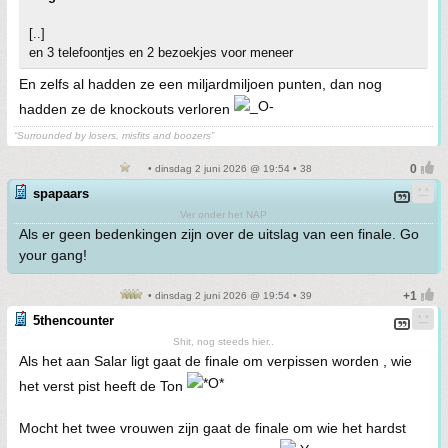
[..]
en 3 telefoontjes en 2 bezoekjes voor meneer
En zelfs al hadden ze een miljardmiljoen punten, dan nog
hadden ze de knockouts verloren
“Surrounded by losers, misfits and boozers”
• dinsdag 2 juni 2026 @ 19:54 • 38
spapaars
Ver onder het NAP
Als er geen bedenkingen zijn over de uitslag van een finale. Go
your gang!
• dinsdag 2 juni 2026 @ 19:54 • 39
5thencounter
Shit, nog steeds hier..
Als het aan Salar ligt gaat de finale om verpissen worden , wie
het verst pist heeft de Ton
Mocht het twee vrouwen zijn gaat de finale om wie het hardst