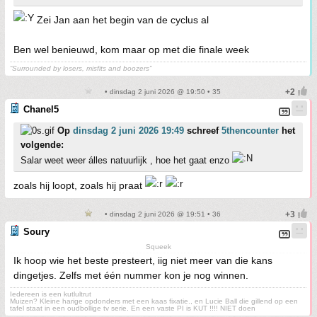
Zei Jan aan het begin van de cyclus al
Ben wel benieuwd, kom maar op met die finale week
“Surrounded by losers, misfits and boozers”
• dinsdag 2 juni 2026 @ 19:50 • 35
Chanel5
Op
dinsdag 2 juni 2026 19:49
schreef
5thencounter
het
volgende:
Salar weet weer álles natuurlijk , hoe het gaat enzo
zoals hij loopt, zoals hij praat
• dinsdag 2 juni 2026 @ 19:51 • 36
Soury
Squeek
Ik hoop wie het beste presteert, iig niet meer van die kans
dingetjes. Zelfs met één nummer kon je nog winnen.
Iedereen is een kutlultrut
Muizen? Kleine harige opdonders met een kaas fixatie., en Lucie Ball die gillend op een
tafel staat in een oudbollige tv serie. En een vaste PI is KUT !!!! NIET doen