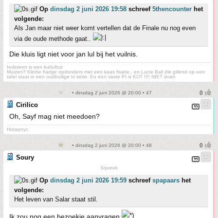
Op
dinsdag 2 juni 2026 19:58
schreef
5thencounter
het
volgende:
Als Jan maar niet weer komt vertellen dat de Finale nu nog even
via de oude methode gaat..
Die kluis ligt niet voor jan lul bij het vuilnis.
Iedereen is een kutlultrut
Muizen? Kleine harige opdonders met een kaas fixatie., en Lucie Ball die gillend op een
tafel staat in een oudbollige tv serie. En een vaste PI is KUT !!!! NIET doen
• dinsdag 2 juni 2026 @ 20:00 • 47
Cirilico
Oh, Sayf mag niet meedoen?
Hotapnyc
• dinsdag 2 juni 2026 @ 20:00 • 48
Soury
Squeek
Op
dinsdag 2 juni 2026 19:59
schreef
spapaars
het
volgende:
Het leven van Salar staat stil.
Ik zou nog een bezoekje aanvragen