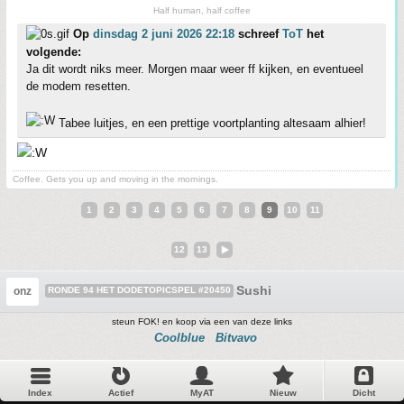
Half human, half coffee
Op
dinsdag 2 juni 2026 22:18
schreef
ToT
het
volgende:
Ja dit wordt niks meer. Morgen maar weer ff kijken, en eventueel
de modem resetten.
Tabee luitjes, en een prettige voortplanting altesaam alhier!
Coffee. Gets you up and moving in the mornings.
1
2
3
4
5
6
7
8
9
10
11
12
13
Sushi
onz
RONDE 94 HET DODETOPICSPEL #20450
steun FOK! en koop via een van deze links
Coolblue
Bitvavo
Index
Actief
MyAT
Nieuw
Dicht