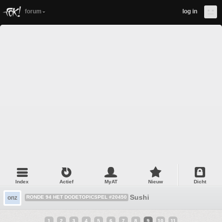
forum
log in
Index
Actief
MyAT
Nieuw
Dicht
Sushi
onz
RONDE 94 HET DODETOPICSPEL #20450
1
2
3
4
5
6
7
8
9
10
11