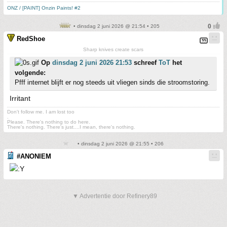
ONZ / [PAINT] Onzin Paints! #2
• dinsdag 2 juni 2026 @ 21:54 • 205
RedShoe
Sharp knives create scars
Op
dinsdag 2 juni 2026 21:53
schreef
ToT
het
volgende:
Pfff internet blijft er nog steeds uit vliegen sinds die stroomstoring.
Irritant
Don't follow me. I am lost too
.
Please. There's nothing to do here.
There's nothing. There's just....I mean, there's nothing.
• dinsdag 2 juni 2026 @ 21:55 • 206
#ANONIEM
▼ Advertentie door Refinery89