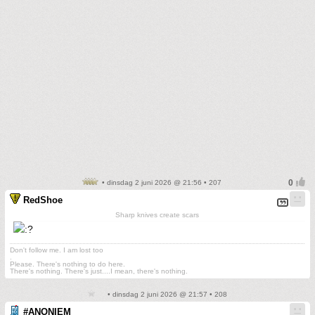
• dinsdag 2 juni 2026 @ 21:56 • 207
RedShoe
Sharp knives create scars
Don't follow me. I am lost too
.
Please. There's nothing to do here.
There's nothing. There's just....I mean, there's nothing.
• dinsdag 2 juni 2026 @ 21:57 • 208
#ANONIEM