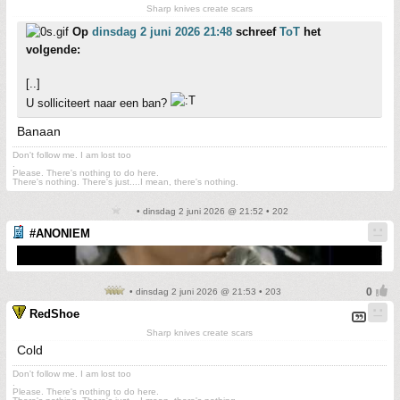
Sharp knives create scars
Op
dinsdag 2 juni 2026 21:48
schreef
ToT
het
volgende:
[..]
U solliciteert naar een ban?
Banaan
Don't follow me. I am lost too
.
Please. There's nothing to do here.
There's nothing. There's just....I mean, there's nothing.
• dinsdag 2 juni 2026 @ 21:52 • 202
#ANONIEM
• dinsdag 2 juni 2026 @ 21:53 • 203
RedShoe
Sharp knives create scars
Cold
Don't follow me. I am lost too
.
Please. There's nothing to do here.