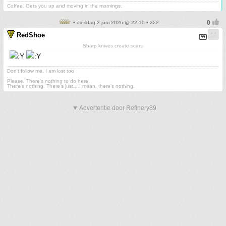
Coffee. Gets you up and moving in the mornings.
• dinsdag 2 juni 2026 @ 22:10 • 222
RedShoe
Sharp knives create scars
Don't follow me. I am lost too
.
Please. There's nothing to do here.
There's nothing. There's just....I mean, there's nothing.
▼ Advertentie door Refinery89