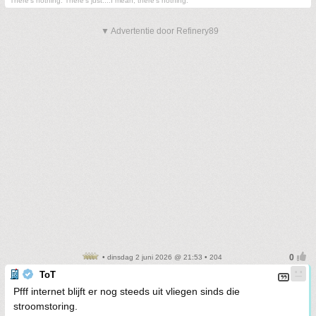
There's nothing. There's just....I mean, there's nothing.
▼ Advertentie door Refinery89
• dinsdag 2 juni 2026 @ 21:53 • 204
ToT
Pfff internet blijft er nog steeds uit vliegen sinds die
stroomstoring.