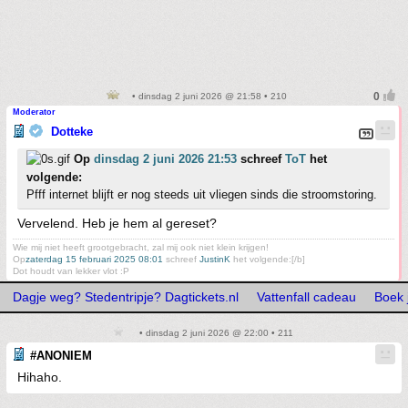
• dinsdag 2 juni 2026 @ 21:58 • 210
Moderator
Dotteke
Op
dinsdag 2 juni 2026 21:53
schreef
ToT
het
volgende:
Pfff internet blijft er nog steeds uit vliegen sinds die stroomstoring.
Vervelend. Heb je hem al gereset?
Wie mij niet heeft grootgebracht, zal mij ook niet klein krijgen!
Op
zaterdag 15 februari 2025 08:01
schreef
JustinK
het volgende:[/b]
Dot houdt van lekker vlot :P
Dagje weg? Stedentripje? Dagtickets.nl
Vattenfall cadeau
Boek 
• dinsdag 2 juni 2026 @ 22:00 • 211
#ANONIEM
Hihaho.