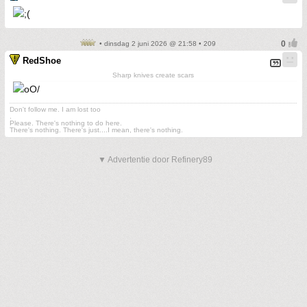
• dinsdag 2 juni 2026 @ 21:58 • 209
RedShoe
Sharp knives create scars
Don't follow me. I am lost too
.
Please. There's nothing to do here.
There's nothing. There's just....I mean, there's nothing.
▼ Advertentie door Refinery89