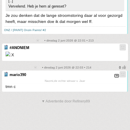
[..]
Vervelend. Heb je hem al gereset?
Je zou denken dat de lange stroomstoring daar al voor gezorgd
heeft, maar misschien doe ik dat morgen wel ff.
ONZ / [PAINT] Onzin Paints! #2
• dinsdag 2 juni 2026 @ 22:01 • 213
#ANONIEM
• dinsdag 2 juni 2026 @ 22:03 • 214
mario390
Naomi,de echte winaar v. Jaar
tmn c
▼ Advertentie door Refinery89