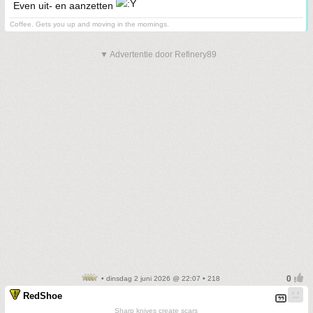
Even uit- en aanzetten
Coffee. Gets you up and moving in the mornings.
▼ Advertentie door Refinery89
• dinsdag 2 juni 2026 @ 22:07 • 218
RedShoe
Sharp knives create scars