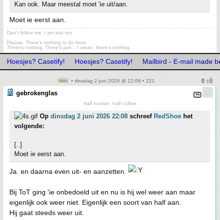
Kan ook. Maar meestal moet 'ie uit/aan.
Moet ie eerst aan.
Don't follow me. I am lost too
.
Please. There's nothing to do here.
There's nothing. There's just....I mean, there's nothing.
Hoesjes? Casetify!
Hoesjes? Casetify!
Mailbird - E-mail made be
• dinsdag 2 juni 2026 @ 22:09 • 221
gebrokenglas
Half human, half coffee
Op
dinsdag 2 juni 2026 22:08
schreef
RedShoe
het
volgende:
[..]
Moet ie eerst aan.
Ja. en daarna even uit- en aanzetten.
Bij ToT ging 'ie onbedoeld uit en nu is hij wel weer aan maar
eigenlijk ook weer niet. Eigenlijk een soort van half aan.
Hij gaat steeds weer uit.