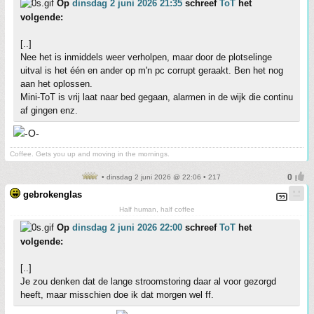
Op
dinsdag 2 juni 2026 21:35
schreef
ToT
het
volgende:
[..]
Nee het is inmiddels weer verholpen, maar door de plotselinge
uitval is het één en ander op m'n pc corrupt geraakt. Ben het nog
aan het oplossen.
Mini-ToT is vrij laat naar bed gegaan, alarmen in de wijk die continu
af gingen enz.
Coffee. Gets you up and moving in the mornings.
• dinsdag 2 juni 2026 @ 22:06 • 217
gebrokenglas
Half human, half coffee
Op
dinsdag 2 juni 2026 22:00
schreef
ToT
het
volgende:
[..]
Je zou denken dat de lange stroomstoring daar al voor gezorgd
heeft, maar misschien doe ik dat morgen wel ff.