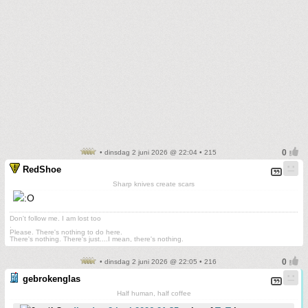
• dinsdag 2 juni 2026 @ 22:04 • 215
RedShoe
Sharp knives create scars
Don't follow me. I am lost too
.
Please. There's nothing to do here.
There's nothing. There's just....I mean, there's nothing.
• dinsdag 2 juni 2026 @ 22:05 • 216
gebrokenglas
Half human, half coffee