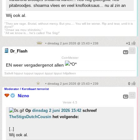
pitabroodjes. shoarma vlees en veel knoflooksaus... nu al zin an
Wij ook al.
"They are rage. Brutal, without mercy. But you.... You will be worse. Rip and tear, until it is
done!"
"Omae wa mou shindeiru."
"All we know is... he's called The Stig!"
• dinsdag 2 juni 2026 @ 15:43 • 238
Dr_Flash
CoinMeister
EN weer vergadergenot allen
Salivili hipput tupput tapput äppyt tipput hilijalleen
• dinsdag 2 juni 2026 @ 15:43 • 239
Moderator / Kerstkaart terrorist
Nizno
Versie 4.5
Op
dinsdag 2 juni 2026 15:42
schreef
TheStigsDutchCousin
het volgende:
[..]
Wij ook al.