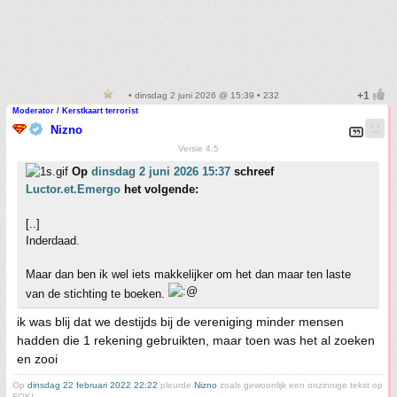
• dinsdag 2 juni 2026 @ 15:39 • 232
Moderator / Kerstkaart terrorist
Nizno
Versie 4.5
Op
dinsdag 2 juni 2026 15:37
schreef
Luctor.et.Emergo
het volgende:
[..]
Inderdaad.
Maar dan ben ik wel iets makkelijker om het dan maar ten laste
van de stichting te boeken.
ik was blij dat we destijds bij de vereniging minder mensen
hadden die 1 rekening gebruikten, maar toen was het al zoeken
en zooi
Op
dinsdag 22 februari 2022 22:22
pleurde
Nizno
zoals gewoonlijk een onzinnige tekst op
FOK!