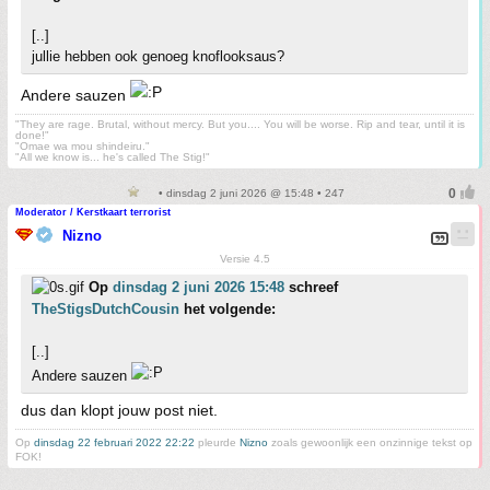
[..]
jullie hebben ook genoeg knoflooksaus?
Andere sauzen
"They are rage. Brutal, without mercy. But you.... You will be worse. Rip and tear, until it is
done!"
"Omae wa mou shindeiru."
"All we know is... he's called The Stig!"
• dinsdag 2 juni 2026 @ 15:48 • 247
Moderator / Kerstkaart terrorist
Nizno
Versie 4.5
Op
dinsdag 2 juni 2026 15:48
schreef
TheStigsDutchCousin
het volgende:
[..]
Andere sauzen
dus dan klopt jouw post niet.
Op
dinsdag 22 februari 2022 22:22
pleurde
Nizno
zoals gewoonlijk een onzinnige tekst op
FOK!