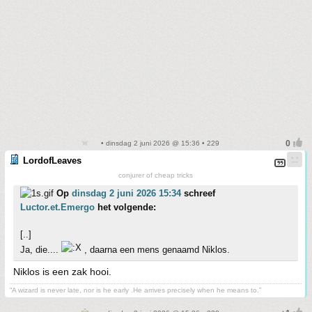
• dinsdag 2 juni 2026 @ 15:36 • 229
LordofLeaves
conjurer of cheap tricks
Op
dinsdag 2 juni 2026 15:34
schreef
Luctor.et.Emergo
het volgende:
[..]
Ja, die....
, daarna een mens genaamd Niklos.
Niklos is een zak hooi.
“A wizard is never late, nor is he early .He arrives precisely when he means to.”