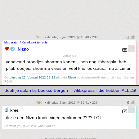
• dinsdag 2 juni 2026 @ 15:40 • 235
Moderator / Kerstkaart terrorist
Nizno
Versie 4.5
vanavond broodjes shoarma kanen... heb nog ijsbergsla. heb
pitabroodjes. shoarma vlees en veel knoflooksaus... nu al zin an
Op
dinsdag 22 februari 2022 22:22
pleurde
Nizno
zoals gewoonlijk een onzinnige tekst op
FOK!
Boek je safari bij Beekse Bergen
AliExpress - die hebben ALLES!
• dinsdag 2 juni 2026 @ 15:41 • 236
kree
ik zie een Nizno kookt video aankomen???? LOL
Do what you love, love what you do!