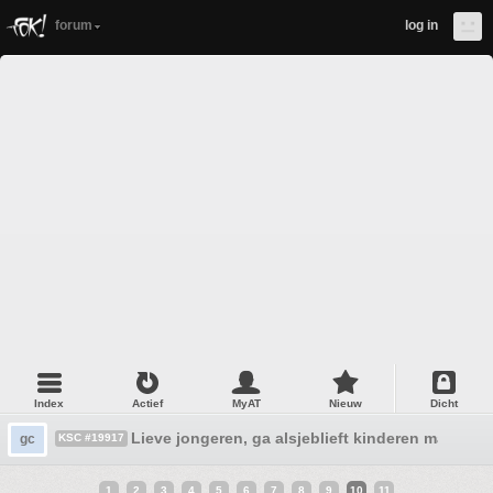
forum
log in
Index
Actief
MyAT
Nieuw
Dicht
Lieve jongeren, ga alsjeblieft kinderen maken
gc
KSC #19917
1
2
3
4
5
6
7
8
9
10
11