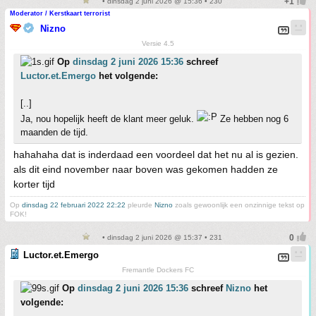
• dinsdag 2 juni 2026 @ 15:36 • 230
Moderator / Kerstkaart terrorist
Nizno
Versie 4.5
Op
dinsdag 2 juni 2026 15:36
schreef
Luctor.et.Emergo
het volgende:
[..]
Ja, nou hopelijk heeft de klant meer geluk.
Ze hebben nog 6
maanden de tijd.
hahahaha dat is inderdaad een voordeel dat het nu al is gezien.
als dit eind november naar boven was gekomen hadden ze
korter tijd
Op
dinsdag 22 februari 2022 22:22
pleurde
Nizno
zoals gewoonlijk een onzinnige tekst op
FOK!
• dinsdag 2 juni 2026 @ 15:37 • 231
Luctor.et.Emergo
Fremantle Dockers FC
Op
dinsdag 2 juni 2026 15:36
schreef
Nizno
het
volgende: