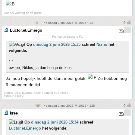
Zonder wrijving geen glans
• dinsdag 2 juni 2026 @ 15:36 • 227
Luctor.et.Emergo
Fremantle Dockers FC
Op
dinsdag 2 juni 2026 15:35
schreef
Nizno
het
volgende:
[..]
ow jee, Niklos, ja dan ben je de klos
Ja, nou hopelijk heeft de klant meer geluk.
Ze hebben nog
6 maanden de tijd.
Autore Deo, favente Regina Luctor et Emergo
Fuck the EBU.
• dinsdag 2 juni 2026 @ 15:36 • 228
kree
Op
dinsdag 2 juni 2026 15:34
schreef
Luctor.et.Emergo
het volgende: