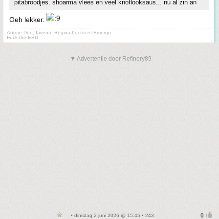
pitabroodjes. shoarma vlees en veel knoflooksaus... nu al zin an
Oeh lekker.
Autore Deo, favente Regina Luctor et Emergo
Fuck the EBU.
▼ Advertentie door Refinery89
• dinsdag 2 juni 2026 @ 15:45 • 243