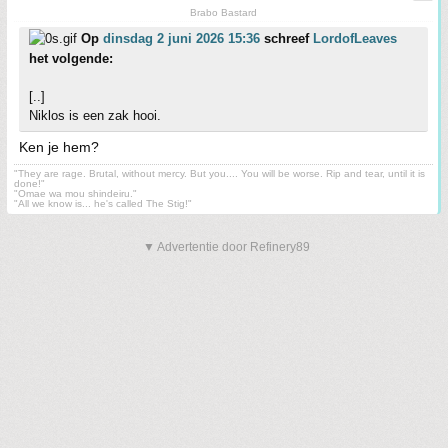
Brabo Bastard
Op
dinsdag 2 juni 2026 15:36
schreef
LordofLeaves
het volgende:
[..]
Niklos is een zak hooi.
Ken je hem?
"They are rage. Brutal, without mercy. But you.... You will be worse. Rip and tear, until it is
done!"
"Omae wa mou shindeiru."
"All we know is... he's called The Stig!"
▼ Advertentie door Refinery89