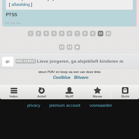
[
afbeelding
]
PTSS
Tap tap tap
1
2
3
4
5
6
7
8
9
10
11
12
13
Lieve jongeren, ga alsjeblieft kinderen maken
gc
KSC #19917
steun FOK! en koop via een van deze links
Coolblue
Bitvavo
Index
Actief
MyAT
Nieuw
Dicht
privacy
•
premium account
•
voorwaarden