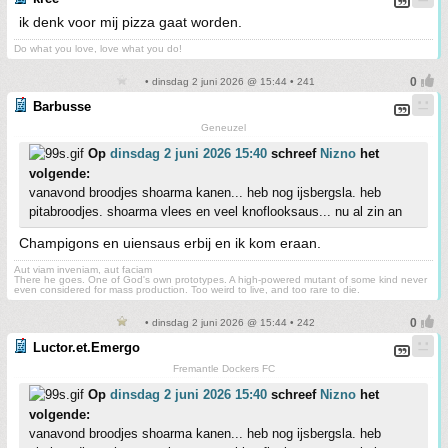
ik denk voor mij pizza gaat worden.
Do what you love, love what you do!
• dinsdag 2 juni 2026 @ 15:44 • 241
Barbusse
Geneuzel
Op
dinsdag 2 juni 2026 15:40
schreef
Nizno
het
volgende:
vanavond broodjes shoarma kanen... heb nog ijsbergsla. heb
pitabroodjes. shoarma vlees en veel knoflooksaus... nu al zin an
Champigons en uiensaus erbij en ik kom eraan.
Aut viam inveniam, aut faciam
There he goes. One of God's own prototypes. A high-powered mutant of some kind never
even considered for mass production. Too weird to live, and too rare to die.
• dinsdag 2 juni 2026 @ 15:44 • 242
Luctor.et.Emergo
Fremantle Dockers FC
Op
dinsdag 2 juni 2026 15:40
schreef
Nizno
het
volgende:
vanavond broodjes shoarma kanen... heb nog ijsbergsla. heb