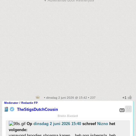
▼ Advertentie door Refinery89
• dinsdag 2 juni 2026 @ 15:42 • 237
Moderator / Redactie FP
TheStigsDutchCousin
Brabo Bastard
Op
dinsdag 2 juni 2026 15:40
schreef
Nizno
het
volgende:
vanavond broodjes shoarma kanen... heb nog ijsbergsla. heb