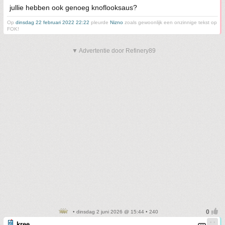
jullie hebben ook genoeg knoflooksaus?
Op
dinsdag 22 februari 2022 22:22
pleurde
Nizno
zoals gewoonlijk een onzinnige tekst op
FOK!
▼ Advertentie door Refinery89
• dinsdag 2 juni 2026 @ 15:44 • 240
kree