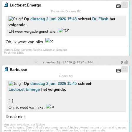
Luctor.et.Emergo
Fremantle Dockers FC
Op
dinsdag 2 juni 2026 15:43
schreef
Dr_Flash
het
volgende:
EN weer vergadergenot allen
Oh, ik weet van niks.
Autore Deo, favente Regina Luctor et Emergo
Fuck the EBU.
• dinsdag 2 juni 2026 @ 15:46 • 244
Barbusse
Geneuzel
Op
dinsdag 2 juni 2026 15:45
schreef
Luctor.et.Emergo
het volgende:
[..]
Oh, ik weet van niks.
Ik ook niet.
Aut viam inveniam, aut faciam
There he goes. One of God's own prototypes. A high-powered mutant of some kind never
even considered for mass production. Too weird to live, and too rare to die.