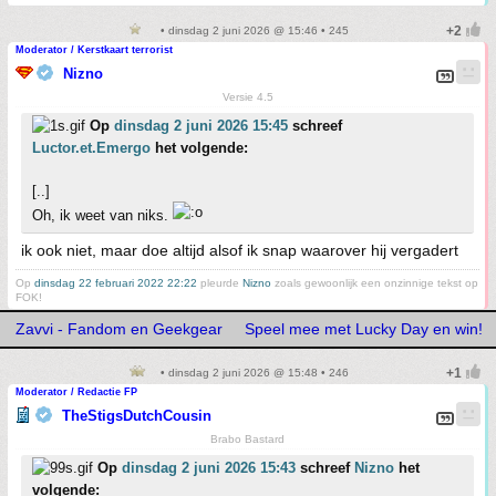
• dinsdag 2 juni 2026 @ 15:46 • 245
Moderator / Kerstkaart terrorist
Nizno
Versie 4.5
Op
dinsdag 2 juni 2026 15:45
schreef
Luctor.et.Emergo
het volgende:
[..]
Oh, ik weet van niks.
ik ook niet, maar doe altijd alsof ik snap waarover hij vergadert
Op
dinsdag 22 februari 2022 22:22
pleurde
Nizno
zoals gewoonlijk een onzinnige tekst op
FOK!
Zavvi - Fandom en Geekgear
Speel mee met Lucky Day en win!
• dinsdag 2 juni 2026 @ 15:48 • 246
Moderator / Redactie FP
TheStigsDutchCousin
Brabo Bastard
Op
dinsdag 2 juni 2026 15:43
schreef
Nizno
het
volgende: