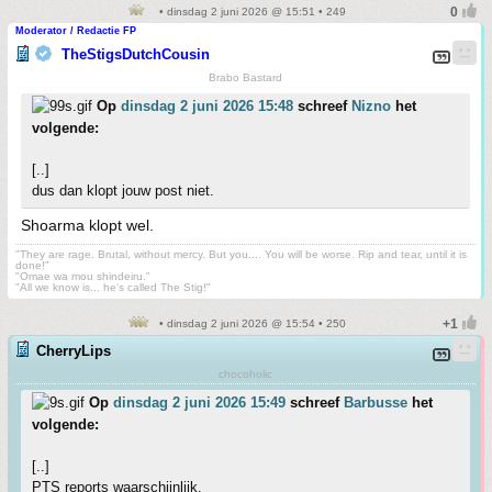
• dinsdag 2 juni 2026 @ 15:51 • 249
Moderator / Redactie FP
TheStigsDutchCousin
Brabo Bastard
Op
dinsdag 2 juni 2026 15:48
schreef
Nizno
het
volgende:
[..]
dus dan klopt jouw post niet.
Shoarma klopt wel.
"They are rage. Brutal, without mercy. But you.... You will be worse. Rip and tear, until it is
done!"
"Omae wa mou shindeiru."
"All we know is... he's called The Stig!"
• dinsdag 2 juni 2026 @ 15:54 • 250
CherryLips
chocoholic
Op
dinsdag 2 juni 2026 15:49
schreef
Barbusse
het
volgende:
[..]
PTS reports waarschijnlijk.