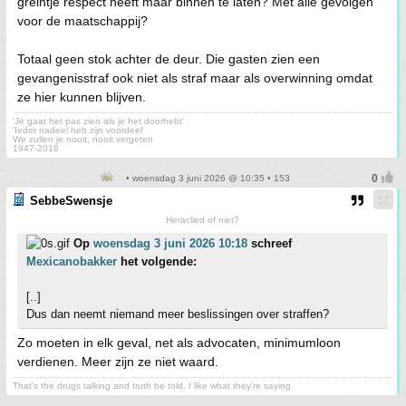
greintje respect heeft maar binnen te laten? Met alle gevolgen
voor de maatschappij?
Totaal geen stok achter de deur. Die gasten zien een
gevangenisstraf ook niet als straf maar als overwinning omdat
ze hier kunnen blijven.
'Je gaat het pas zien als je het doorhebt'
'Ieder nadeel heb zijn voordeel'
We zullen je nooit, nooit vergeten
1947-2016
• woensdag 3 juni 2026 @ 10:35 • 153
SebbeSwensje
Heraclied of niet?
Op
woensdag 3 juni 2026 10:18
schreef
Mexicanobakker
het volgende:
[..]
Dus dan neemt niemand meer beslissingen over straffen?
Zo moeten in elk geval, net als advocaten, minimumloon
verdienen. Meer zijn ze niet waard.
That's the drugs talking and truth be told, I like what they're saying.