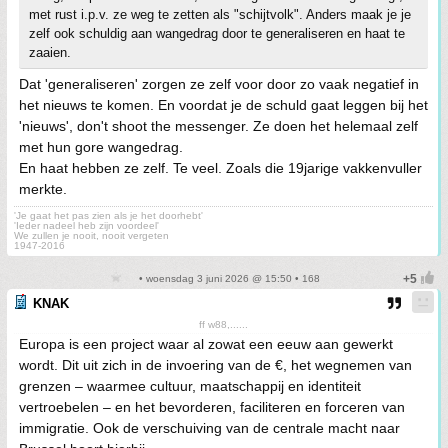
met rust i.p.v. ze weg te zetten als "schijtvolk". Anders maak je je
zelf ook schuldig aan wangedrag door te generaliseren en haat te
zaaien.
Dat 'generaliseren' zorgen ze zelf voor door zo vaak negatief in
het nieuws te komen. En voordat je de schuld gaat leggen bij het
'nieuws', don't shoot the messenger. Ze doen het helemaal zelf
met hun gore wangedrag.
En haat hebben ze zelf. Te veel. Zoals die 19jarige vakkenvuller
merkte.
'Je gaat het pas zien als je het doorhebt'
'Ieder nadeel heb zijn voordeel'
We zullen je nooit, nooit vergeten
1947-2016
• woensdag 3 juni 2026 @ 15:50 • 168
KNAK
ff w88,......
Europa is een project waar al zowat een eeuw aan gewerkt
wordt. Dit uit zich in de invoering van de €, het wegnemen van
grenzen – waarmee cultuur, maatschappij en identiteit
vertroebelen – en het bevorderen, faciliteren en forceren van
immigratie. Ook de verschuiving van de centrale macht naar