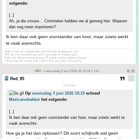
volgende:
[..]
Ah, ja die smoes... Criminelen hebben we al genoeg hier. Waarom
dan nog meer importeren?
Ik ben daar ook geen voorstander van hoor, maar zoiets werkt
te vaak averechts.
\[i\]Put me on a pedestal and I'll only disappoint you
Tell me I'm exceptional and I promise to exploit you
Give me all your money and I'll make some origami honey
I think you're a joke but I don't find you very funny\[/i\]
• woensdag 3 juni 2026 @ 10:26 • 152
Red_85
'echt wel'
Op
woensdag 3 juni 2026 10:19
schreef
Mexicanobakker
het volgende:
[..]
Ik ben daar ook geen voorstander van hoor, maar zoiets werkt te
vaak averechts.
Hoe ga je het dan oplossen? Dit soort schijtvolk wat geen