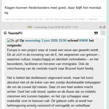
Klagen kunnen Nederlanders heel goed, daar blijft het meestal
bij.
"I wear the mask to protect the city… but the city is what made the mask." – Batman
• woensdag 3 juni 2026 @ 18:57 • 173
TwenteFC
Op
woensdag 3 juni 2026 15:50
schreef
KNAK
het
volgende:
Europa is een project waar al zowat een eeuw aan gewerkt wordt.
Dit uit zich in de invoering van de €, het wegnemen van grenzen –
waarmee cultuur, maatschappij en identiteit vertroebelen – en het
bevorderen, faciliteren en forceren van immigratie. Ook de
verschuiving van de centrale macht naar Brussel hoort hierbij.
Het is beleid dat doelbewust uitgevoerd wordt, maar het komt
absoluut niet uit de koker van een zooitje duurbetaalde trekpoppen
die om de zoveel tijd roteren. Daar zit een heel andere macht
achter. Geef het volk brood, spelen en de illusie dat ze middels
stemmen iets kunnen bepalen, en het zijn schaapjes waar
makkelijk over te heersen valt. Dit gebeurt zelfs al wordt hun
leefomgeving ernstig verstoord of onmogelijk en onleefbaar