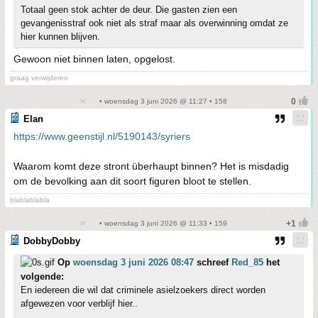
Totaal geen stok achter de deur. Die gasten zien een
gevangenisstraf ook niet als straf maar als overwinning omdat ze
hier kunnen blijven.
Gewoon niet binnen laten, opgelost.
graag verwijderen
• woensdag 3 juni 2026 @ 11:27 • 158
Elan
https://www.geenstijl.nl/5190143/syriers
Waarom komt deze stront überhaupt binnen? Het is misdadig
om de bevolking aan dit soort figuren bloot te stellen.
blablablabla
• woensdag 3 juni 2026 @ 11:33 • 159
DobbyDobby
Op
woensdag 3 juni 2026 08:47
schreef
Red_85
het
volgende:
En iedereen die wil dat criminele asielzoekers direct worden
afgewezen voor verblijf hier..