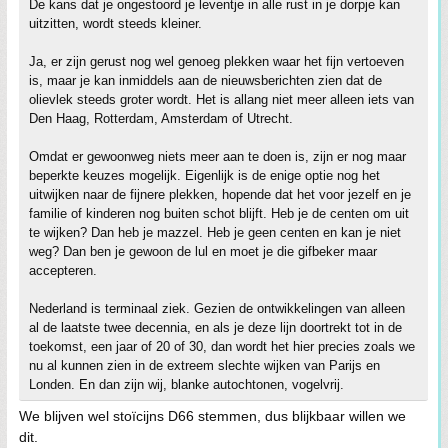
De kans dat je ongestoord je leventje in alle rust in je dorpje kan
uitzitten, wordt steeds kleiner.
Ja, er zijn gerust nog wel genoeg plekken waar het fijn vertoeven
is, maar je kan inmiddels aan de nieuwsberichten zien dat de
olievlek steeds groter wordt. Het is allang niet meer alleen iets van
Den Haag, Rotterdam, Amsterdam of Utrecht.
Omdat er gewoonweg niets meer aan te doen is, zijn er nog maar
beperkte keuzes mogelijk. Eigenlijk is de enige optie nog het
uitwijken naar de fijnere plekken, hopende dat het voor jezelf en je
familie of kinderen nog buiten schot blijft. Heb je de centen om uit
te wijken? Dan heb je mazzel. Heb je geen centen en kan je niet
weg? Dan ben je gewoon de lul en moet je die gifbeker maar
accepteren.
Nederland is terminaal ziek. Gezien de ontwikkelingen van alleen
al de laatste twee decennia, en als je deze lijn doortrekt tot in de
toekomst, een jaar of 20 of 30, dan wordt het hier precies zoals we
nu al kunnen zien in de extreem slechte wijken van Parijs en
Londen. En dan zijn wij, blanke autochtonen, vogelvrij.
We blijven wel stoïcijns D66 stemmen, dus blijkbaar willen we
dit.