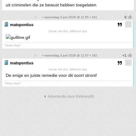
uit criminelen die ze bewust hebben toegelaten.
• woensdag 3 juni 2026 @ 11:55 • 161
matspontius
Same old shit, different day
"Hoka Hey!"
• woensdag 3 juni 2026 @ 11:57 • 162
matspontius
Same old shit, different day
De enige en juiste remedie voor dit soort stront!
"Hoka Hey!"
▼ Advertentie door Refinery89