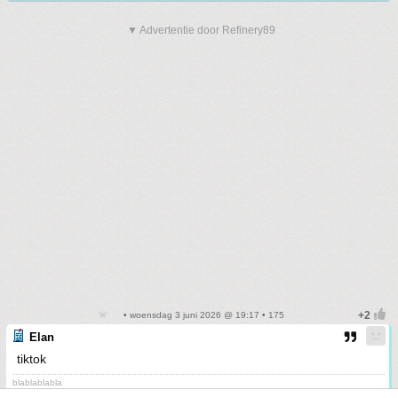
▼ Advertentie door Refinery89
• woensdag 3 juni 2026 @ 19:17 • 175
Elan
tiktok
blablablabla