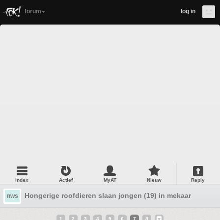
forum
log in
Index
Actief
MyAT
Nieuw
Reply
Hongerige roofdieren slaan jongen (19) in mekaar
nws
1
2
3
4
5
6
7
8