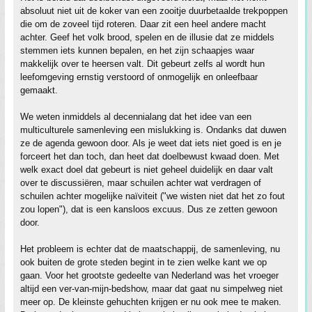
absoluut niet uit de koker van een zooitje duurbetaalde trekpoppen
die om de zoveel tijd roteren. Daar zit een heel andere macht
achter. Geef het volk brood, spelen en de illusie dat ze middels
stemmen iets kunnen bepalen, en het zijn schaapjes waar
makkelijk over te heersen valt. Dit gebeurt zelfs al wordt hun
leefomgeving ernstig verstoord of onmogelijk en onleefbaar
gemaakt.
We weten inmiddels al decennialang dat het idee van een
multiculturele samenleving een mislukking is. Ondanks dat duwen
ze de agenda gewoon door. Als je weet dat iets niet goed is en je
forceert het dan toch, dan heet dat doelbewust kwaad doen. Met
welk exact doel dat gebeurt is niet geheel duidelijk en daar valt
over te discussiëren, maar schuilen achter wat verdragen of
schuilen achter mogelijke naïviteit ("we wisten niet dat het zo fout
zou lopen"), dat is een kansloos excuus. Dus ze zetten gewoon
door.
Het probleem is echter dat de maatschappij, de samenleving, nu
ook buiten de grote steden begint in te zien welke kant we op
gaan. Voor het grootste gedeelte van Nederland was het vroeger
altijd een ver-van-mijn-bedshow, maar dat gaat nu simpelweg niet
meer op. De kleinste gehuchten krijgen er nu ook mee te maken.