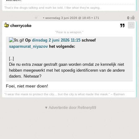
That's the drugs talking and truth be told, I like what they're saying.
• woensdag 3 juni 2026 @ 18:45 • 171
cherrycoke
"Fear is a weapon."
Op
dinsdag 2 juni 2026 11:15
schreef
saparmurat_niyazov
het volgende:
[..]
Die nu extra zwaar gestraft gaan worden omdat ze kennelijk niet
hebben meegewerkt met het spoedig identificeren van de andere
daders. Nietwaar?
Foei, niet meer doen!
"I wear the mask to protect the city… but the city is what made the mask." – Batman
▼ Advertentie door Refinery89