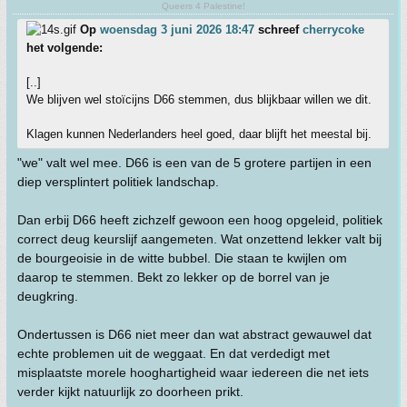
Queers 4 Palestine!
Op
woensdag 3 juni 2026 18:47
schreef
cherrycoke
het volgende:
[..]
We blijven wel stoïcijns D66 stemmen, dus blijkbaar willen we dit.
Klagen kunnen Nederlanders heel goed, daar blijft het meestal bij.
"we" valt wel mee. D66 is een van de 5 grotere partijen in een
diep versplintert politiek landschap.
Dan erbij D66 heeft zichzelf gewoon een hoog opgeleid, politiek
correct deug keurslijf aangemeten. Wat onzettend lekker valt bij
de bourgeoisie in de witte bubbel. Die staan te kwijlen om
daarop te stemmen. Bekt zo lekker op de borrel van je
deugkring.
Ondertussen is D66 niet meer dan wat abstract gewauwel dat
echte problemen uit de weggaat. En dat verdedigt met
misplaatste morele hooghartigheid waar iedereen die net iets
verder kijkt natuurlijk zo doorheen prikt.