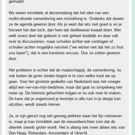
gemaakt.
We weten inmiddels al decennialang dat het idee van een
multiculturele samenleving een mislukking is. Ondanks dat duwen
ze de agenda gewoon door. Als je weet dat iets niet goed is en je
forceert het dan toch, dan heet dat doelbewust kwaad doen. Met
welk exact doel dat gebeurt is niet geheel duidelijk en daar valt
over te discussiëren, maar schuilen achter wat verdragen of
schuilen achter mogelijke naïviteit ("we wisten niet dat het zo fout
zou lopen"), dat is een kansloos excuus. Dus ze zetten gewoon
door.
Het probleem is echter dat de maatschappij, de samenleving, nu
ook buiten de grote steden begint in te zien welke kant we op
gaan. Voor het grootste gedeelte van Nederland was het vroeger
altijd een ver-van-mijn-bedshow, maar dat gaat nu simpelweg niet
meer op. De kleinste gehuchten krijgen er nu ook mee te maken.
De kans dat je ongestoord je leventje in alle rust in je dorpje kan
uitzitten, wordt steeds kleiner.
Ja, er zijn gerust nog wel genoeg plekken waar het fijn vertoeven
is, maar je kan inmiddels aan de nieuwsberichten zien dat de
olievlek steeds groter wordt. Het is allang niet meer alleen iets van
Den Haag, Rotterdam, Amsterdam of Utrecht.