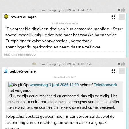
• woensdag 3 juni 2026 @ 16:04 • 169
PowerLoungen
Duurt een kwartiertje
IS voorspelde dit al/een deel van hun gestoorde manifest : Stuur
zoveel mogelijk tuig uit dat land naar het zwakke barmhartige
Europa onder valse voorwenselen , veroorzaak
spanningen/burgerloorlog en neem daarna zelf over.
RED ONS HENNIEGOD
• woensdag 3 juni 2026 @ 16:13 • 170
SebbeSwensje
Heraclied of niet?
Op
woensdag 3 juni 2026 12:20
schreef
Telefoonvork
het volgende:
Kijk, ze zijn getraumatiseerd en ontheemd, dus zijn ze
zielig
. Het
is volstrekt redelijk om telepatische vermogens van het slachtoffer
te verwachten, en dus heeft hij elke klap en schop wel verdiend.
Telepathie bestaat gewoon hoor, maar verder zal dat wel de
redenering van de rechter gaan worden als ze al gepakt
worden.