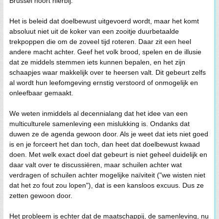
Brussel hoort hierbij.
Het is beleid dat doelbewust uitgevoerd wordt, maar het komt
absoluut niet uit de koker van een zooitje duurbetaalde
trekpoppen die om de zoveel tijd roteren. Daar zit een heel
andere macht achter. Geef het volk brood, spelen en de illusie
dat ze middels stemmen iets kunnen bepalen, en het zijn
schaapjes waar makkelijk over te heersen valt. Dit gebeurt zelfs
al wordt hun leefomgeving ernstig verstoord of onmogelijk en
onleefbaar gemaakt.
We weten inmiddels al decennialang dat het idee van een
multiculturele samenleving een mislukking is. Ondanks dat
duwen ze de agenda gewoon door. Als je weet dat iets niet goed
is en je forceert het dan toch, dan heet dat doelbewust kwaad
doen. Met welk exact doel dat gebeurt is niet geheel duidelijk en
daar valt over te discussiëren, maar schuilen achter wat
verdragen of schuilen achter mogelijke naïviteit ("we wisten niet
dat het zo fout zou lopen"), dat is een kansloos excuus. Dus ze
zetten gewoon door.
Het probleem is echter dat de maatschappij, de samenleving, nu