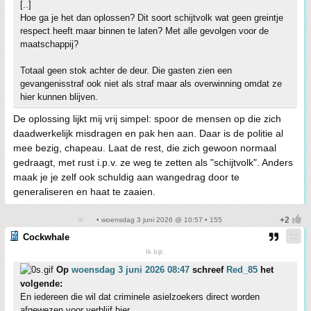
[..]
Hoe ga je het dan oplossen? Dit soort schijtvolk wat geen greintje
respect heeft maar binnen te laten? Met alle gevolgen voor de
maatschappij?
Totaal geen stok achter de deur. Die gasten zien een
gevangenisstraf ook niet als straf maar als overwinning omdat ze
hier kunnen blijven.
De oplossing lijkt mij vrij simpel: spoor de mensen op die zich
daadwerkelijk misdragen en pak hen aan. Daar is de politie al
mee bezig, chapeau. Laat de rest, die zich gewoon normaal
gedraagt, met rust i.p.v. ze weg te zetten als "schijtvolk". Anders
maak je je zelf ook schuldig aan wangedrag door te
generaliseren en haat te zaaien.
• woensdag 3 juni 2026 @ 10:57 • 155
Cockwhale
Ik bijt.
Op
woensdag 3 juni 2026 08:47
schreef
Red_85
het
volgende:
En iedereen die wil dat criminele asielzoekers direct worden
afgewezen voor verblijf hier..