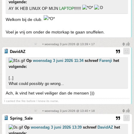
volgende:
AY IK HEB LINUX OP MIJN
LAPTOP
!!!!!!
Welkom bij de club.
Voel je vrij om onder de motorkap te gaan snuffelen.
• woensdag 3 juni 2026 @ 13:39 • 17
DavidAZ
Op
woensdag 3 juni 2026 11:34
schreef
Farenji
het
volgende:
[..]
What could possibly go wrong...
Ach, ik vind het veel veiliger dan de mensen )))
I carried the fire before I knew its name.
• woensdag 3 juni 2026 @ 13:40 • 18
Spring_Sale
Op
woensdag 3 juni 2026 13:39
schreef
DavidAZ
het
volgende: