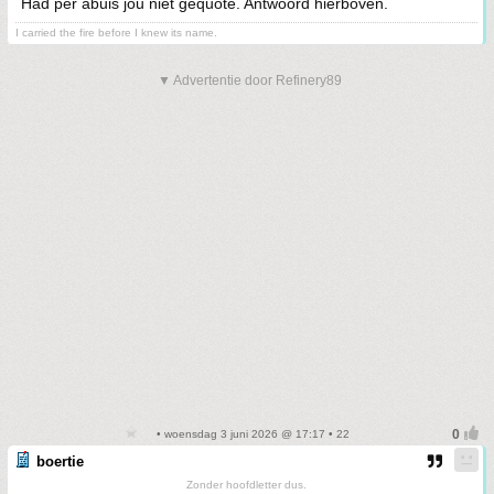
Had per abuis jou niet gequote. Antwoord hierboven.
I carried the fire before I knew its name.
▼ Advertentie door Refinery89
• woensdag 3 juni 2026 @ 17:17 • 22
boertie
Zonder hoofdletter dus.