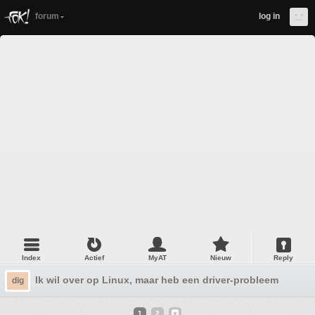
forum
log in
Index
Actief
MyAT
Nieuw
Reply
Ik wil over op Linux, maar heb een driver-probleem
dig
1
2