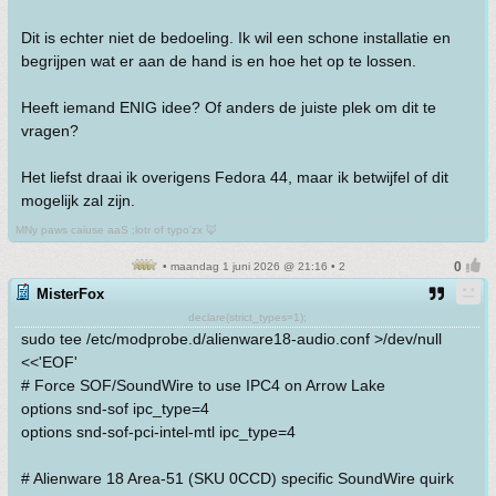
Dit is echter niet de bedoeling. Ik wil een schone installatie en
begrijpen wat er aan de hand is en hoe het op te lossen.
Heeft iemand ENIG idee? Of anders de juiste plek om dit te
vragen?
Het liefst draai ik overigens Fedora 44, maar ik betwijfel of dit
mogelijk zal zijn.
MNy paws caiuse aaS ;lotr of typo'zx 🦊
• maandag 1 juni 2026 @ 21:16 • 2
MisterFox
declare(strict_types=1);
sudo tee /etc/modprobe.d/alienware18-audio.conf >/dev/null
<<'EOF'
# Force SOF/SoundWire to use IPC4 on Arrow Lake
options snd-sof ipc_type=4
options snd-sof-pci-intel-mtl ipc_type=4
# Alienware 18 Area-51 (SKU 0CCD) specific SoundWire quirk