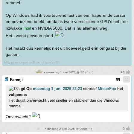
rommel.
Op Windows had ik voortdurend last van een haperende cursor
en bevriezend beeld, omdat ik twee verschillende GPU's heb: ee
nzwakke
Intel
en NVIDIA 5080. Dat is nu allemaal weg.
Het...werkt gewoon goed.
Het maakt dus kennelijk niet uit hoeveel geld erin omgaat bij die
gasten.
MNy paws caiuse aaS ;lotr of typo'zx 🦊
• maandag 1 juni 2026 @ 22:43 • 5
Farenji
Op
maandag 1 juni 2026 22:23
schreef
MisterFox
het
volgende:
Het draait onverwacht veel sneller en stabieler dan die Windows
rommel.
Onverwacht?
• dinsdag 2 juni 2026 @ 00:06 • 6