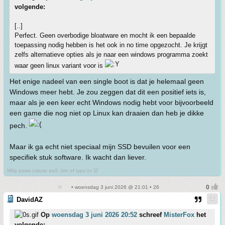
volgende:
[..]
Perfect. Geen overbodige bloatware en mocht ik een bepaalde
toepassing nodig hebben is het ook in no time opgezocht. Je krijgt
zelfs alternatieve opties als je naar een windows programma zoekt
waar geen linux variant voor is
Het enige nadeel van een single boot is dat je helemaal geen
Windows meer hebt. Je zou zeggen dat dit een positief iets is,
maar als je een keer echt Windows nodig hebt voor bijvoorbeeld
een game die nog niet op Linux kan draaien dan heb je dikke
pech.
Maar ik ga echt niet speciaal mijn SSD bevuilen voor een
specifiek stuk software. Ik wacht dan liever.
MNy paws caiuse aaS ;lotr of typo'zx 🦊
• woensdag 3 juni 2026 @ 21:01 • 26
DavidAZ
Op
woensdag 3 juni 2026 20:52
schreef
MisterFox
het
volgende: