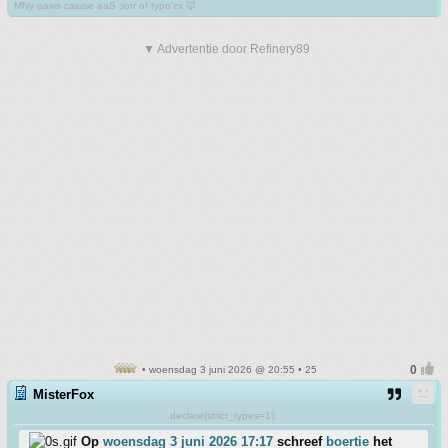
MNy paws caiuse aaS ;lotr of typo'zx 🦊
▼ Advertentie door Refinery89
• woensdag 3 juni 2026 @ 20:55 • 25
MisterFox
declare(strict_types=1);
Op
woensdag 3 juni 2026 17:17
schreef
boertie
het