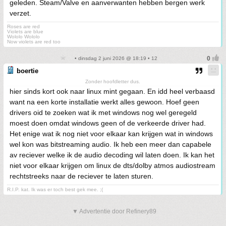
geleden. Steam/Valve en aanverwanten hebben bergen werk
verzet.
Roses are red
Violets are blue
Wololo Wololo
Now violets are red too
• dinsdag 2 juni 2026 @ 18:19 • 12
boertie
Zonder hoofdletter dus.
hier sinds kort ook naar linux mint gegaan. En idd heel verbaasd
want na een korte installatie werkt alles gewoon. Hoef geen
drivers oid te zoeken wat ik met windows nog wel geregeld
moest doen omdat windows geen of de verkeerde driver had.
Het enige wat ik nog niet voor elkaar kan krijgen wat in windows
wel kon was bitstreaming audio. Ik heb een meer dan capabele
av reciever welke ik de audio decoding wil laten doen. Ik kan het
niet voor elkaar krijgen om linux de dts/dolby atmos audiostream
rechtstreeks naar de reciever te laten sturen.
R.I.P. kat. Ik was er toch best gek mee. ;(
▼ Advertentie door Refinery89