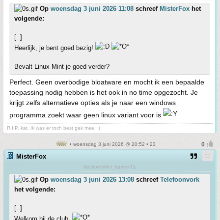
Op
woensdag 3 juni 2026 11:08
schreef
MisterFox
het
volgende:
[..]
Heerlijk, je bent goed bezig!
Bevalt Linux Mint je goed verder?
Perfect. Geen overbodige bloatware en mocht ik een bepaalde
toepassing nodig hebben is het ook in no time opgezocht. Je
krijgt zelfs alternatieve opties als je naar een windows
programma zoekt waar geen linux variant voor is
R.I.P. kat. Ik was er toch best gek mee. ;(
• woensdag 3 juni 2026 @ 20:52 • 23
MisterFox
declare(strict_types=1);
Op
woensdag 3 juni 2026 13:08
schreef
Telefoonvork
het volgende:
[..]
Welkom bij de club.