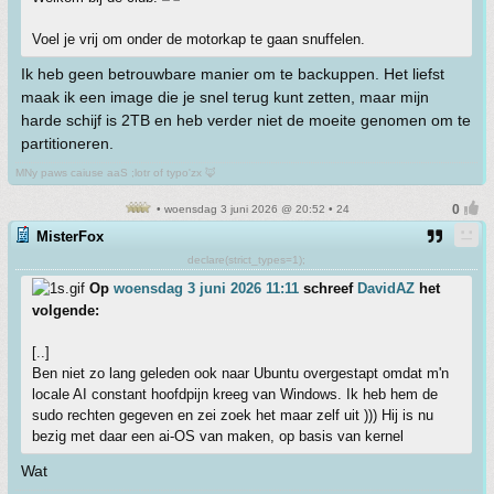
Voel je vrij om onder de motorkap te gaan snuffelen.
Ik heb geen betrouwbare manier om te backuppen. Het liefst
maak ik een image die je snel terug kunt zetten, maar mijn
harde schijf is 2TB en heb verder niet de moeite genomen om te
partitioneren.
MNy paws caiuse aaS ;lotr of typo'zx 🦊
• woensdag 3 juni 2026 @ 20:52 • 24
MisterFox
declare(strict_types=1);
Op
woensdag 3 juni 2026 11:11
schreef
DavidAZ
het
volgende:
[..]
Ben niet zo lang geleden ook naar Ubuntu overgestapt omdat m'n
locale AI constant hoofdpijn kreeg van Windows. Ik heb hem de
sudo rechten gegeven en zei zoek het maar zelf uit ))) Hij is nu
bezig met daar een ai-OS van maken, op basis van kernel
Wat