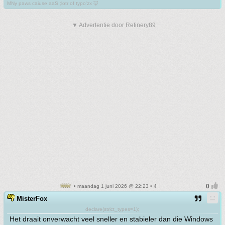
MNy paws caiuse aaS ;lotr of typo'zx 🦊
▼ Advertentie door Refinery89
• maandag 1 juni 2026 @ 22:23 • 4
MisterFox
declare(strict_types=1);
Het draait onverwacht veel sneller en stabieler dan die Windows