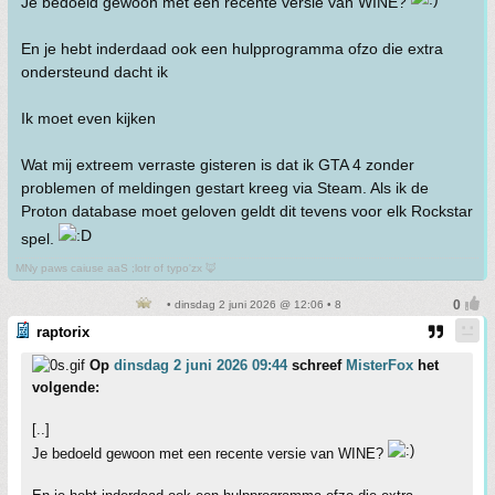
Je bedoeld gewoon met een recente versie van WINE?
En je hebt inderdaad ook een hulpprogramma ofzo die extra
ondersteund dacht ik
Ik moet even kijken
Wat mij extreem verraste gisteren is dat ik GTA 4 zonder
problemen of meldingen gestart kreeg via Steam. Als ik de
Proton database moet geloven geldt dit tevens voor elk Rockstar
spel.
MNy paws caiuse aaS ;lotr of typo'zx 🦊
• dinsdag 2 juni 2026 @ 12:06 • 8
raptorix
Op
dinsdag 2 juni 2026 09:44
schreef
MisterFox
het
volgende:
[..]
Je bedoeld gewoon met een recente versie van WINE?