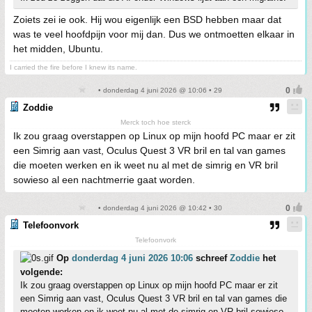
Zoiets zei ie ook. Hij wou eigenlijk een BSD hebben maar dat
was te veel hoofdpijn voor mij dan. Dus we ontmoetten elkaar in
het midden, Ubuntu.
I carried the fire before I knew its name.
• donderdag 4 juni 2026 @ 10:06 • 29
Zoddie
Merck toch hoe sterck
Ik zou graag overstappen op Linux op mijn hoofd PC maar er zit
een Simrig aan vast, Oculus Quest 3 VR bril en tal van games
die moeten werken en ik weet nu al met de simrig en VR bril
sowieso al een nachtmerrie gaat worden.
• donderdag 4 juni 2026 @ 10:42 • 30
Telefoonvork
Telefoonvork
Op
donderdag 4 juni 2026 10:06
schreef
Zoddie
het
volgende:
Ik zou graag overstappen op Linux op mijn hoofd PC maar er zit
een Simrig aan vast, Oculus Quest 3 VR bril en tal van games die
moeten werken en ik weet nu al met de simrig en VR bril sowieso