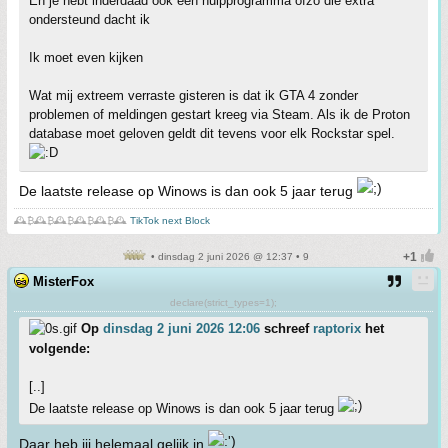
En je hebt inderdaad ook een hulpprogramma ofzo die extra
ondersteund dacht ik
Ik moet even kijken
Wat mij extreem verraste gisteren is dat ik GTA 4 zonder
problemen of meldingen gestart kreeg via Steam. Als ik de Proton
database moet geloven geldt dit tevens voor elk Rockstar spel.
De laatste release op Winows is dan ook 5 jaar terug
🕰️₿🕰️₿🕰️₿🕰️₿🕰️₿🕰️
TikTok next Block
• dinsdag 2 juni 2026 @ 12:37 • 9
MisterFox
declare(strict_types=1);
Op
dinsdag 2 juni 2026 12:06
schreef
raptorix
het
volgende:
[..]
De laatste release op Winows is dan ook 5 jaar terug
Daar heb jij helemaal gelijk in