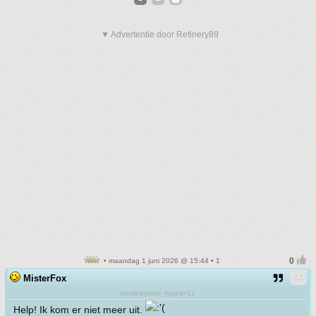
▼ Advertentie door Refinery89
• maandag 1 juni 2026 @ 15:44 • 1
MisterFox
declare(strict_types=1);
Help! Ik kom er niet meer uit.