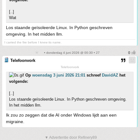
[..]
Wat
Los staande geïsoleerde Linux. In Python geschreven
omgeving. In het midden llm.
I carried the fire before I knew its name.
• donderdag 4 juni 2026 @ 00:30 • 27
Telefoonvork
Telefoonvork
Op
woensdag 3 juni 2026 21:01
schreef
DavidAZ
het
volgende:
[..]
Los staande geïsoleerde Linux. In Python geschreven omgeving.
In het midden llm.
Ik zou zo zeggen dat die AI onder Windows lijdt aan een
migraine.
▼ Advertentie door Refinery89