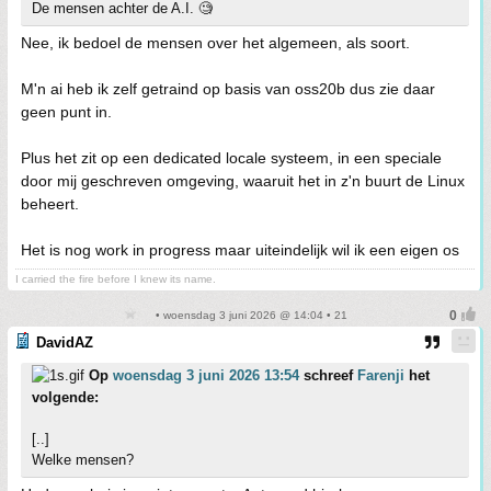
De mensen achter de A.I. 🧐
Nee, ik bedoel de mensen over het algemeen, als soort.
M'n ai heb ik zelf getraind op basis van oss20b dus zie daar
geen punt in.
Plus het zit op een dedicated locale systeem, in een speciale
door mij geschreven omgeving, waaruit het in z'n buurt de Linux
beheert.
Het is nog work in progress maar uiteindelijk wil ik een eigen os
I carried the fire before I knew its name.
• woensdag 3 juni 2026 @ 14:04 • 21
DavidAZ
Op
woensdag 3 juni 2026 13:54
schreef
Farenji
het
volgende:
[..]
Welke mensen?