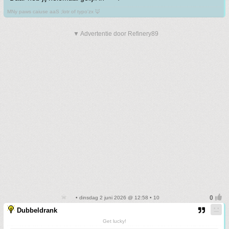
MNy paws caiuse aaS ;lotr of typo'zx 🦊
▼ Advertentie door Refinery89
• dinsdag 2 juni 2026 @ 12:58 • 10
Dubbeldrank
Get lucky!