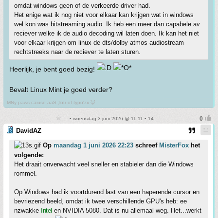
omdat windows geen of de verkeerde driver had.
Het enige wat ik nog niet voor elkaar kan krijgen wat in windows
wel kon was bitstreaming audio. Ik heb een meer dan capabele av
reciever welke ik de audio decoding wil laten doen. Ik kan het niet
voor elkaar krijgen om linux de dts/dolby atmos audiostream
rechtstreeks naar de reciever te laten sturen.
Heerlijk, je bent goed bezig!
Bevalt Linux Mint je goed verder?
MNy paws caiuse aaS ;lotr of typo'zx 🦊
• woensdag 3 juni 2026 @ 11:11 • 14
DavidAZ
Op
maandag 1 juni 2026 22:23
schreef
MisterFox
het
volgende:
Het draait onverwacht veel sneller en stabieler dan die Windows
rommel.
Op Windows had ik voortdurend last van een haperende cursor en
bevriezend beeld, omdat ik twee verschillende GPU's heb: ee
nzwakke
Intel
en NVIDIA 5080. Dat is nu allemaal weg. Het...werkt