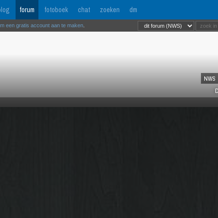
log
forum
fotoboek
chat
zoeken
dm
om een gratis account aan te maken
.
NWS
D