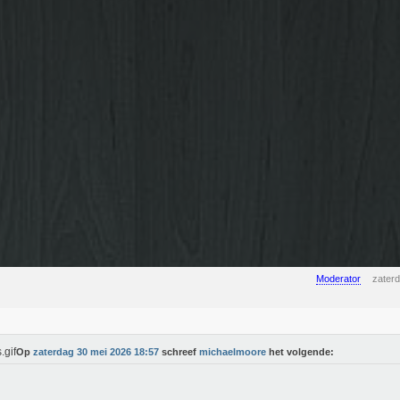
Moderator
zater
Op
zaterdag 30 mei 2026 18:57
schreef
michaelmoore
het volgende: