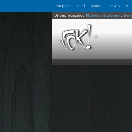
frontpage
sport
games
film & tv
web
Je bent niet ingelogd.
Klik hier om in te loggen
of
hier 