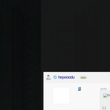
heywoodu
quote:
[..]