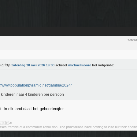
zater
Op
zaterdag 30 mei 2026 19:00
schreef
michaelmoore
het volgende:
://www.populationpyramid.net/gambia/2024/
 kinderen naar 4 kinderen per persoon
. In elk land daalt het geboortecijfer.
🇺🇰🇵☭
asses tremble at a communist revolution. The proletarians have nothing to lose but their chain