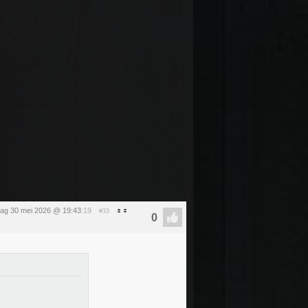
dag 30 mei 2026 @ 19:43
:19
#33