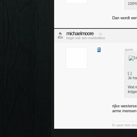
100%
Dan wordt een
michaelmoore
begin ook een voedselbos
quote:
[..]
Je ha
Wat m
krijge
rijke westers
arme mensen z
Er gaat niets bov