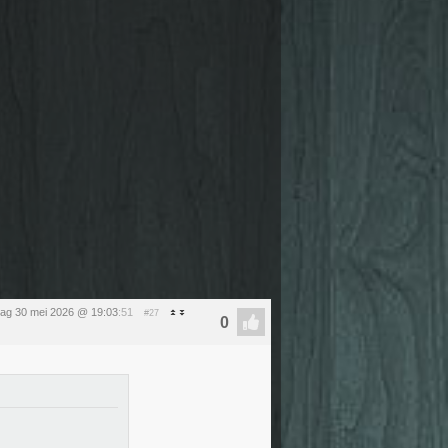
dag 30 mei 2026 @ 19:03
:51
#27