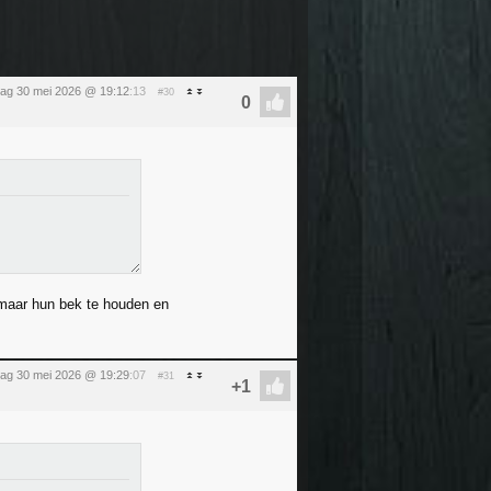
dag 30 mei 2026 @ 19:12
:13
#30
n maar hun bek te houden en
dag 30 mei 2026 @ 19:29
:07
#31