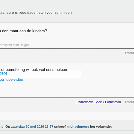
aar euro is twee dagen eten voor sommigen
n dan maar aan de kinders?
rtissimi sunt Belgae
zater
e stroomstoring wil ook wel eens helpen.
deo)
YouTube-video
Eindredactie Sport / Forummod
zater
Op
zaterdag 30 mei 2026 18:57
schreef
michaelmoore
het volgende: