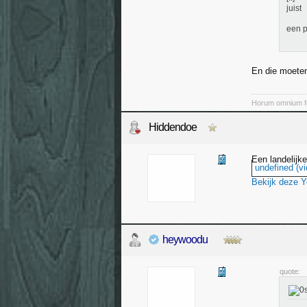
juist
een p
En die moete
Horum omnium fo
Hiddendoe
Een landelijk
undefined (vi
Bekijk deze 
heywoodu
quote: