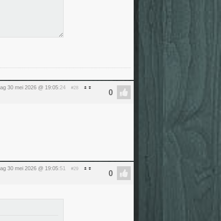
dag 30 mei 2026 @ 19:05
:24
#28
dag 30 mei 2026 @ 19:05
:51
#29