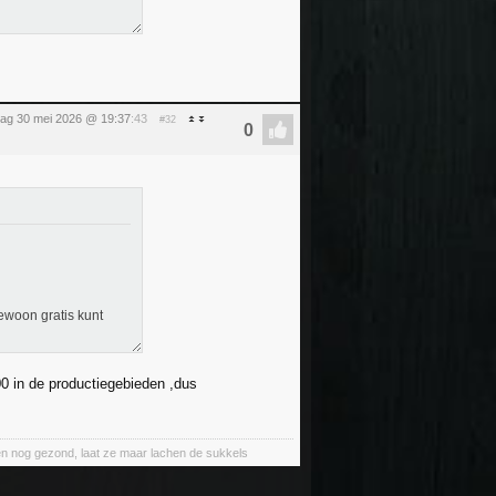
dag 30 mei 2026 @ 19:37
:43
#32
gewoon gratis kunt
0 in de productiegebieden ,dus
nt en nog gezond, laat ze maar lachen de sukkels