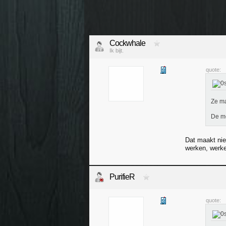
Cockwhale
Ik bijt.
quote:
Ze ma
De me
Dat maakt nie
werken, werke
PurifieR
quote: