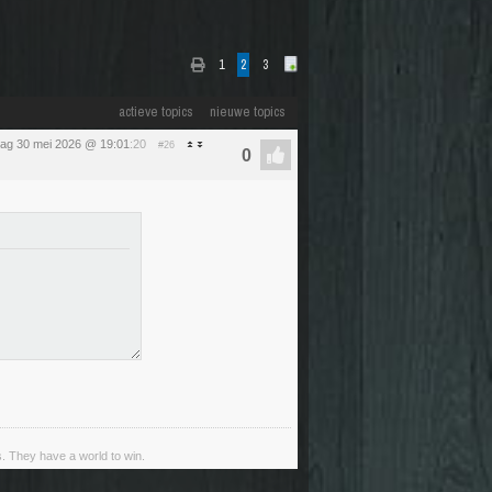
1
2
3
actieve topics
nieuwe topics
dag 30 mei 2026 @ 19:01
:20
#26
s. They have a world to win.