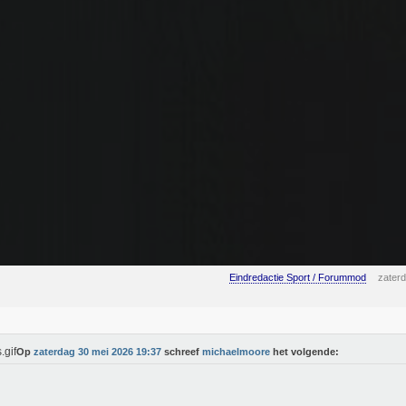
Eindredactie Sport / Forummod
zater
Op
zaterdag 30 mei 2026 19:37
schreef
michaelmoore
het volgende: