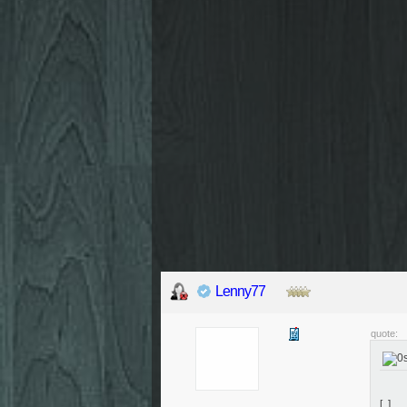
Lenny77
quote:
[..]