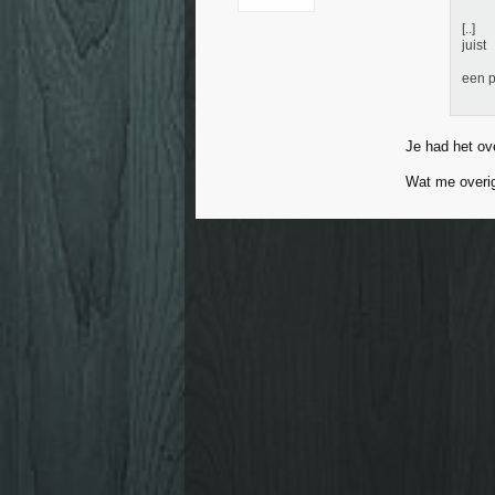
[..]
juist
een p
Je had het ov
Wat me overige