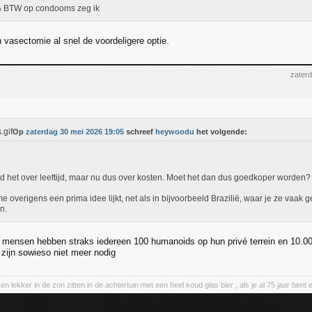
 BTW op condooms zeg ik
 vasectomie al snel de voordeligere optie.
zater
Op
zaterdag 30 mei 2026 19:05
schreef
heywoodu
het volgende:
d het over leeftijd, maar nu dus over kosten. Moet het dan dus goedkoper worden?
e overigens een prima idee lijkt, net als in bijvoorbeeld Brazilië, waar je ze vaak 
n.
e mensen hebben straks iedereen 100 humanoids op hun privé terrein en 10.00
ijn sowieso niet meer nodig
en lekker in de zon zitten in de achtertuin met een heel koud glas bier , als je al 75 jaar be