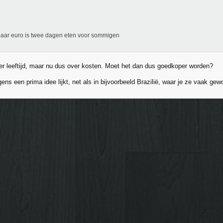
aar euro is twee dagen eten voor sommigen
er leeftijd, maar nu dus over kosten. Moet het dan dus goedkoper worden?
ns een prima idee lijkt, net als in bijvoorbeeld Brazilië, waar je ze vaak gewo