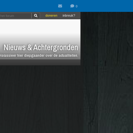
doneren
inbreuk?
Nieuws & Achtergronden
iscussieer hier diepgaander over de actualiteiten.