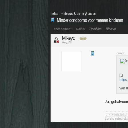
Index
»
nieuws & achtergronden
Minder condooms voor meeeer kinderen
abonnement
Unibet
Coolblue
Bitvavo
Mikeytt
Any/All
quote:
[..]
https
van 8
Ja, gehalveerd
🇨🇳🇻🇳🇱🇦🇨
Let the ruling cl