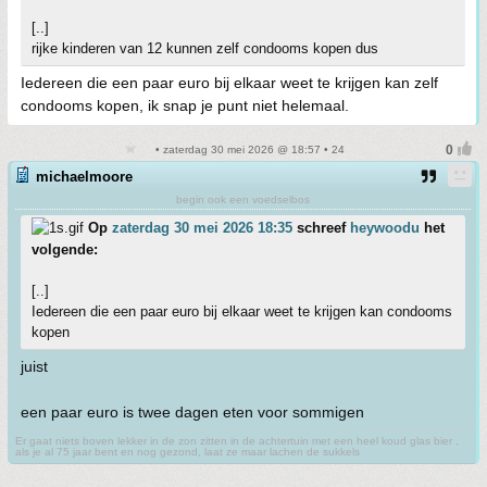
[..]
rijke kinderen van 12 kunnen zelf condooms kopen dus
Iedereen die een paar euro bij elkaar weet te krijgen kan zelf
condooms kopen, ik snap je punt niet helemaal.
• zaterdag 30 mei 2026 @ 18:57 • 24
michaelmoore
begin ook een voedselbos
Op
zaterdag 30 mei 2026 18:35
schreef
heywoodu
het
volgende:
[..]
Iedereen die een paar euro bij elkaar weet te krijgen kan condooms
kopen
juist
een paar euro is twee dagen eten voor sommigen
Er gaat niets boven lekker in de zon zitten in de achtertuin met een heel koud glas bier ,
als je al 75 jaar bent en nog gezond, laat ze maar lachen de sukkels