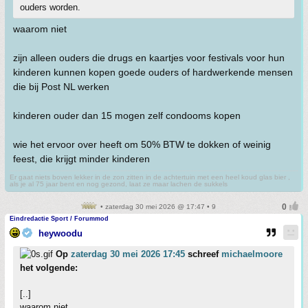
ouders worden.
waarom niet
zijn alleen ouders die drugs en kaartjes voor festivals voor hun
kinderen kunnen kopen goede ouders of hardwerkende mensen
die bij Post NL werken
kinderen ouder dan 15 mogen zelf condooms kopen
wie het ervoor over heeft om 50% BTW te dokken of weinig
feest, die krijgt minder kinderen
Er gaat niets boven lekker in de zon zitten in de achtertuin met een heel koud glas bier ,
als je al 75 jaar bent en nog gezond, laat ze maar lachen de sukkels
• zaterdag 30 mei 2026 @ 17:47 • 9
Eindredactie Sport / Forummod
heywoodu
Op
zaterdag 30 mei 2026 17:45
schreef
michaelmoore
het volgende:
[..]
waarom niet