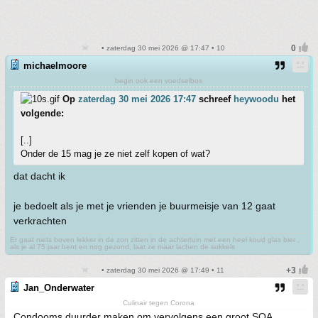
• zaterdag 30 mei 2026 @ 17:47 • 10
michaelmoore
begin ook een voedselbos
Op
zaterdag 30 mei 2026 17:47
schreef
heywoodu
het
volgende:
[..]
Onder de 15 mag je ze niet zelf kopen of wat?
dat dacht ik
je bedoelt als je met je vrienden je buurmeisje van 12 gaat
verkrachten
Er gaat niets boven lekker in de zon zitten in de achtertuin met een heel koud glas bier ,
als je al 75 jaar bent en nog gezond, laat ze maar lachen de sukkels
• zaterdag 30 mei 2026 @ 17:49 • 11
Jan_Onderwater
Culinair tegen Corona
Condooms duurder maken om vervolgens een groot SOA