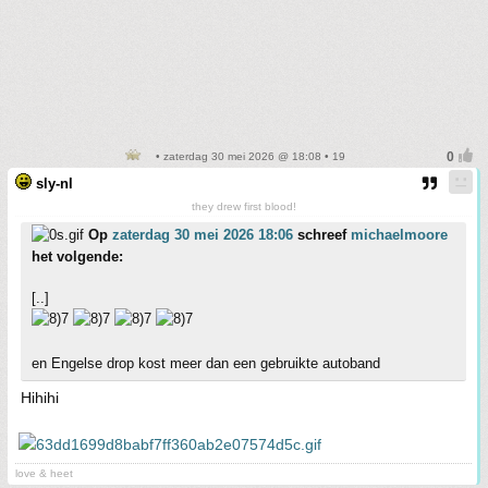
• zaterdag 30 mei 2026 @ 18:08 • 19
sly-nl
they drew first blood!
Op
zaterdag 30 mei 2026 18:06
schreef
michaelmoore
het volgende:
[..]
en Engelse drop kost meer dan een gebruikte autoband
Hihihi
love & heet