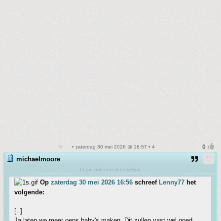
• zaterdag 30 mei 2026 @ 16:57 • 4
michaelmoore
begin ook een voedselbos
Op
zaterdag 30 mei 2026 16:56
schreef
Lenny77
het
volgende:
[..]
Ja laten we meer oeps baby's maken. Dit zullen vast wel goed