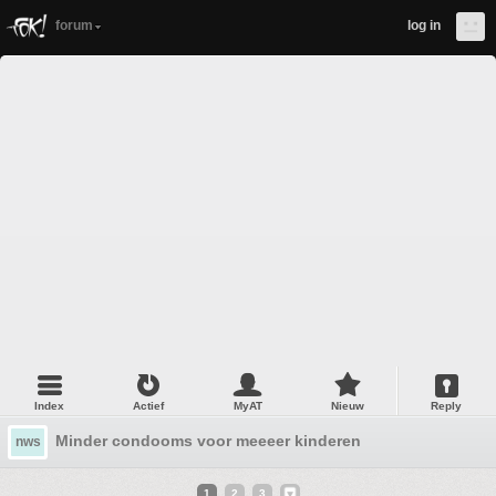
forum
log in
Index
Actief
MyAT
Nieuw
Reply
Minder condooms voor meeeer kinderen
nws
1
2
3