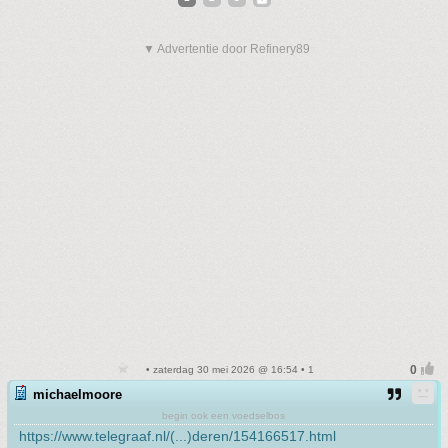
▼ Advertentie door Refinery89
• zaterdag 30 mei 2026 @ 16:54 • 1
michaelmoore
begin ook een voedselbos
https://www.telegraaf.nl/(...)deren/154166517.html