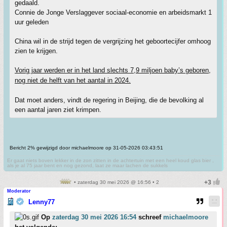
gedaald.
Connie de Jonge Verslaggever sociaal-economie en arbeidsmarkt 1
uur geleden
China wil in de strijd tegen de vergrijzing het geboortecijfer omhoog
zien te krijgen.
Vorig jaar werden er in het land slechts 7,9 miljoen baby’s geboren,
nog niet de helft van het aantal in 2024.
Dat moet anders, vindt de regering in Beijing, die de bevolking al
een aantal jaren ziet krimpen.
Bericht 2% gewijzigd door michaelmoore op 31-05-2026 03:43:51
Er gaat niets boven lekker in de zon zitten in de achtertuin met een heel koud glas bier ,
als je al 75 jaar bent en nog gezond, laat ze maar lachen de sukkels
• zaterdag 30 mei 2026 @ 16:56 • 2
Moderator
Lenny77
Op
zaterdag 30 mei 2026 16:54
schreef
michaelmoore