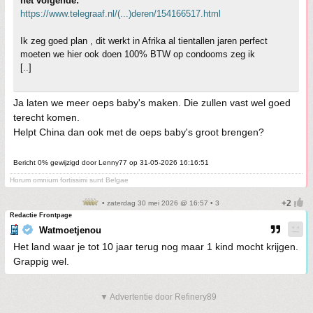
het volgende:
https://www.telegraaf.nl/(...)deren/154166517.html
Ik zeg goed plan , dit werkt in Afrika al tientallen jaren perfect
moeten we hier ook doen 100% BTW op condooms zeg ik
[..]
Ja laten we meer oeps baby's maken. Die zullen vast wel goed
terecht komen.
Helpt China dan ook met de oeps baby's groot brengen?
Bericht 0% gewijzigd door Lenny77 op 31-05-2026 16:16:51
Horum omnium fortissimi sunt Belgae
• zaterdag 30 mei 2026 @ 16:57 • 3
Redactie Frontpage
Watmoetjenou
Het land waar je tot 10 jaar terug nog maar 1 kind mocht krijgen.
Grappig wel.
▼ Advertentie door Refinery89