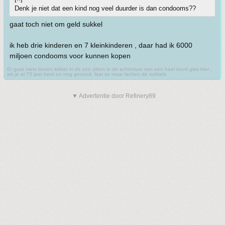
Denk je niet dat een kind nog veel duurder is dan condooms??
gaat toch niet om geld sukkel
ik heb drie kinderen en 7 kleinkinderen , daar had ik 6000
miljoen condooms voor kunnen kopen
Er gaat niets boven lekker in de zon zitten in de achtertuin met een heel koud glas bier ,
als je al 75 jaar bent en nog gezond, laat ze maar lachen de sukkels
▼ Advertentie door Refinery89