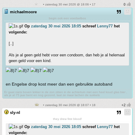
• zaterdag 30 mei 2026 @ 18:06 • 17
michaelmoore
begin ook een voedselbos
Op
zaterdag 30 mei 2026 18:05
schreef
Lenny77
het
volgende:
[..]
Als je al geen geld hebt voor een condoom, dan heb je al helemaal
geen geld voor een kind.
en Engelse drop kost meer dan een gebruikte autoband
Er gaat niets boven lekker in de zon zitten in de achtertuin met een heel koud glas bier ,
als je al 75 jaar bent en nog gezond, laat ze maar lachen de sukkels
• zaterdag 30 mei 2026 @ 18:07 • 18
sly-nl
they drew first blood!
Op
zaterdag 30 mei 2026 18:05
schreef
Lenny77
het
volgende: