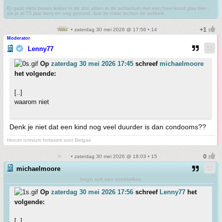
Er gaat niets boven lekker in de zon zitten in de achtertuin met een heel koud glas bier ,
als je al 75 jaar bent en nog gezond, laat ze maar lachen de sukkels
• zaterdag 30 mei 2026 @ 17:56 • 14
Moderator
Lenny77
Op
zaterdag 30 mei 2026 17:45
schreef
michaelmoore
het volgende:
[..]
waarom niet
Denk je niet dat een kind nog veel duurder is dan condooms??
Horum omnium fortissimi sunt Belgae
• zaterdag 30 mei 2026 @ 18:03 • 15
michaelmoore
begin ook een voedselbos
Op
zaterdag 30 mei 2026 17:56
schreef
Lenny77
het
volgende:
[..]