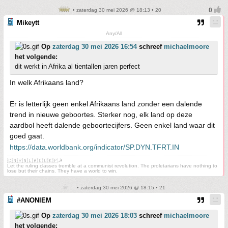
• zaterdag 30 mei 2026 @ 18:13 • 20
Mikeytt
Any/All
Op
zaterdag 30 mei 2026 16:54
schreef
michaelmoore
het volgende:
dit werkt in Afrika al tientallen jaren perfect
In welk Afrikaans land?
Er is letterlijk geen enkel Afrikaans land zonder een dalende
trend in nieuwe geboortes. Sterker nog, elk land op deze
aardbol heeft dalende geboortecijfers. Geen enkel land waar dit
goed gaat.
https://data.worldbank.org/indicator/SP.DYN.TFRT.IN
🇨🇳🇻🇳🇱🇦🇨🇺🇰🇵☭
Let the ruling classes tremble at a communist revolution. The proletarians have nothing to
lose but their chains. They have a world to win.
• zaterdag 30 mei 2026 @ 18:15 • 21
#ANONIEM
Op
zaterdag 30 mei 2026 18:03
schreef
michaelmoore
het volgende: