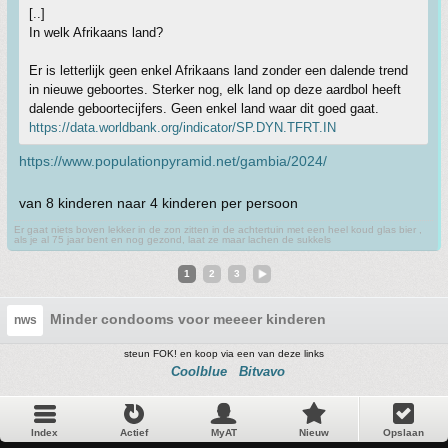
[..]
In welk Afrikaans land?
Er is letterlijk geen enkel Afrikaans land zonder een dalende trend
in nieuwe geboortes. Sterker nog, elk land op deze aardbol heeft
dalende geboortecijfers. Geen enkel land waar dit goed gaat.
https://data.worldbank.org/indicator/SP.DYN.TFRT.IN
https://www.populationpyramid.net/gambia/2024/
van 8 kinderen naar 4 kinderen per persoon
Er gaat niets boven lekker in de zon zitten in de achtertuin met een heel koud glas bier ,
als je al 75 jaar bent en nog gezond, laat ze maar lachen de sukkels
1
2
3
Minder condooms voor meeeer kinderen
nws
steun FOK! en koop via een van deze links
Coolblue
Bitvavo
Index
Actief
MyAT
Nieuw
Opslaan