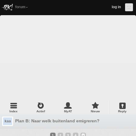
forum
log in
Index
Actief
MyAT
Nieuw
Reply
Plan B: Naar welk buitenland emigreren?
kaa
1
2
3
4