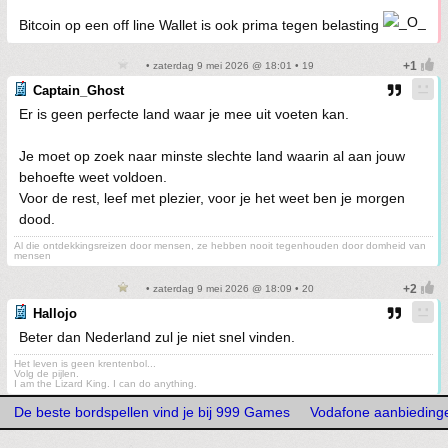
Bitcoin op een off line Wallet is ook prima tegen belasting
• zaterdag 9 mei 2026 @ 18:01 • 19
Captain_Ghost
Er is geen perfecte land waar je mee uit voeten kan.
Je moet op zoek naar minste slechte land waarin al aan jouw
behoefte weet voldoen.
Voor de rest, leef met plezier, voor je het weet ben je morgen
dood.
Al die ontdekkingsreizen door mensen, ze hebben nooit tegenhouden door domheid van
mensen
• zaterdag 9 mei 2026 @ 18:09 • 20
Hallojo
Beter dan Nederland zul je niet snel vinden.
Het leven is geen krentenbol...
Volg de pijlen.
I am the Lizard King. I can do anything.
De beste bordspellen vind je bij 999 Games
Vodafone aanbieding