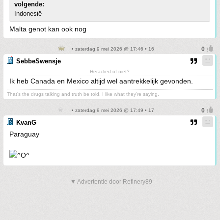
volgende:
Indonesië
Malta genot kan ook nog
• zaterdag 9 mei 2026 @ 17:46 • 16
SebbeSwensje
Heraclied of niet?
Ik heb Canada en Mexico altijd wel aantrekkelijk gevonden.
That's the drugs talking and truth be told, I like what they're saying.
• zaterdag 9 mei 2026 @ 17:49 • 17
KvanG
Paraguay
▼ Advertentie door Refinery89