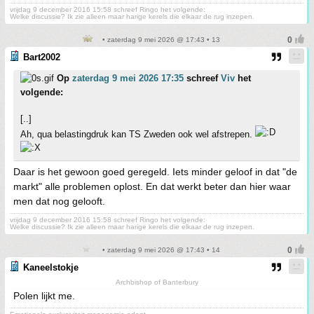
vrijdag 9 december 2016 15:58 schreef Ringo het volgende:
Welke discussie? Ik zie alleen maar harige kerels die elkaar de rug inzepen.
• zaterdag 9 mei 2026 @ 17:43 • 13
Bart2002
Op
zaterdag 9 mei 2026 17:35
schreef
Viv
het
volgende:
[..]
Ah, qua belastingdruk kan TS Zweden ook wel afstrepen.
Daar is het gewoon goed geregeld. Iets minder geloof in dat "de
markt" alle problemen oplost. En dat werkt beter dan hier waar
men dat nog gelooft.
vrijdag 9 december 2016 15:58 schreef Ringo het volgende:
Welke discussie? Ik zie alleen maar harige kerels die elkaar de rug inzepen.
• zaterdag 9 mei 2026 @ 17:43 • 14
Kaneelstokje
Archbishop of Banterbury
Polen lijkt me.