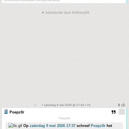
Emotionele exclusiviteit monogamie-adept
▼ Advertentie door Refinery89
• zaterdag 9 mei 2026 @ 17:45 • 15
Poepz0r
Poepz0r
Op
zaterdag 9 mei 2026 17:37
schreef
Poepz0r
het