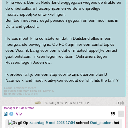
ik nu woon. Ben uit Nederland weggegaan wegens de drukte en
de onbetaalbare huizenprijzen en verdere onprettige
maatschappelijke ontwikkelingen.
Ben toen met vervroegd pensioen gegaan en een mooi huis in
Duitsland gekocht.
Helaas moet ik nu constateren dat in Duitsland alles in een
neergaande beweging is. Op FOK zijn hier een aantal topics
over. Waar ik bang voor ben is dat er maatschappelijke onrust
gaat ontstaan, linksen tegen rechtsen, Oekrainers tegen
Russen, tegen Joden etc.
Ik probeer altijd om een stap voor te zijn, daarom plan B
Naar welk land moet ik uitwijken voordat de "shit hits the fan" ?
Exaudi orationem meam
Requiem aeternam dona eis, Domine.
Et lux perpetua luceat eis.
• zaterdag 9 mei 2026 @ 17:10 • 2
Manager PR/Moderator
Viv
Op
zaterdag 9 mei 2026 17:04
schreef
Oud_student
het