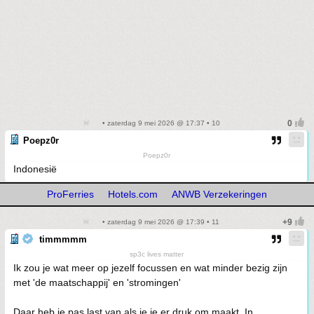
• zaterdag 9 mei 2026 @ 17:37 • 10
Poepz0r
Poepz0r
Indonesië
ProFerries
Hotels.com
ANWB Verzekeringen
• zaterdag 9 mei 2026 @ 17:39 • 11
timmmmm
sp3c lives matter
Ik zou je wat meer op jezelf focussen en wat minder bezig zijn
met 'de maatschappij' en 'stromingen'
Daar heb je pas last van als je je er druk om maakt. In