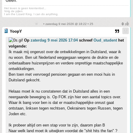
Geen.
Het leven is geen krentenbol...
Volg de pijlen.
I am the Lizard King. I can do anything.
• zaterdag 9 mei 2026 @ 18:22 • 25
YoopY
Op
zaterdag 9 mei 2026 17:04
schreef
Oud_student
het
volgende:
Ik maak mij ongerust over de ontwikkelingen in Duitsland, waar ik
nu woon. Ben uit Nederland weggegaan wegens de drukte en de
onbetaalbare huizenprijzen en verdere onprettige maatschappelijke
ontwikkelingen.
Ben toen met vervroegd pensioen gegaan en een mooi huis in
Duitsland gekocht.
Helaas moet ik nu constateren dat in Duitsland alles in een
neergaande beweging is. Op FOK zijn hier een aantal topics over.
Waar ik bang voor ben is dat er maatschappelijke onrust gaat
ontstaan, linksen tegen rechtsen, Oekrainers tegen Russen, tegen
Joden etc.
Ik probeer altijd om een stap voor te zijn, daarom plan B
Naar welk land moet ik uitwijken voordat de "shit hits the fan" ?