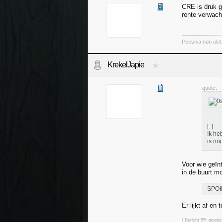
CRE is druk g
rente verwach
Pecunia non olet
KrekelJapie
quote:
[..]
Ik he
is no
Voor wie geïn
in de buurt mo
SPOI
Er lijkt af e
[ Bericht 5% gewij