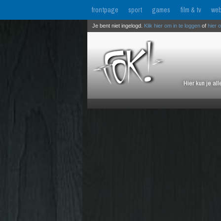
frontpage
sport
games
film & tv
web
Je bent niet ingelogd.
Klik hier om in te loggen
of
hier 
Hier kun je al