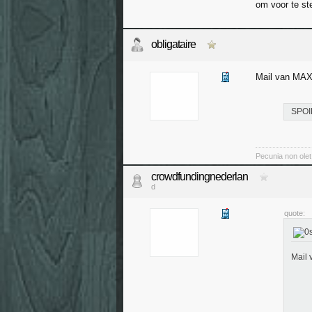
om voor te st
obligataire
Mail van MAX 
SPOI
Pecunia non olet
crowdfundingnederlan
d
quote:
Mail 