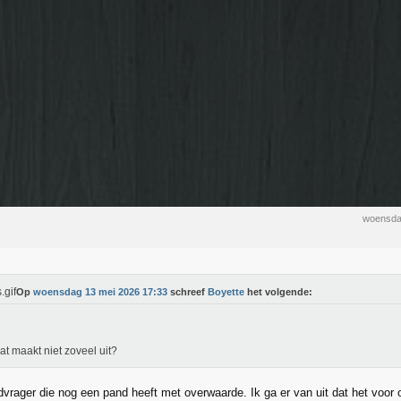
woensda
Op
woensdag 13 mei 2026 17:33
schreef
Boyette
het volgende:
at maakt niet zoveel uit?
dvrager die nog een pand heeft met overwaarde. Ik ga er van uit dat het voor 