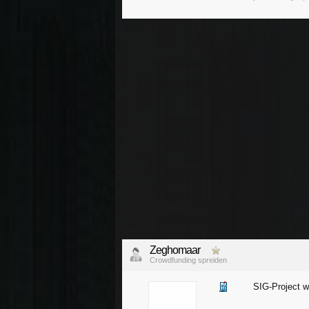
Zeghomaar
Crowdfunding spreiden
SIG-Project w