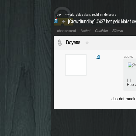
Index
»
werk, geldzaken, recht en de beurs
[Crowdfunding] #437 het geld klotst ove
abonnement
Unibet
Coolblue
Bitvavo
Boyette
quote:
[..]
Heb v
dus dat maakt