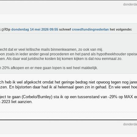
donderda
Op
donderdag 14 mei 2026 09:55
schreef
crowdfundingnederlan
het volgende:
recht dat er veel kritische mails binnenkwamen, zo ook van mij.
n zoals in ieder ander geval procederen en het pand als hypotheekhouder opeis
en. Als daar wat juridische kosten bij komen kijken is dat nou eenmaal zo.
 20% afkopen en er mee gaan lopen is wel heel makkelijk.
h heb ik wel afgekocht omdat het geringe bedrag niet opwoog tegen nog jarenl
zen. En bijstorten daar had ik al helemaal geen zin in gehad. En wie weet hoe 
ject te gaan (Corbelo/Burnley) sta ik op een tussenstand van -29% op MAX en
n 2023 liet aanzien.
donderda