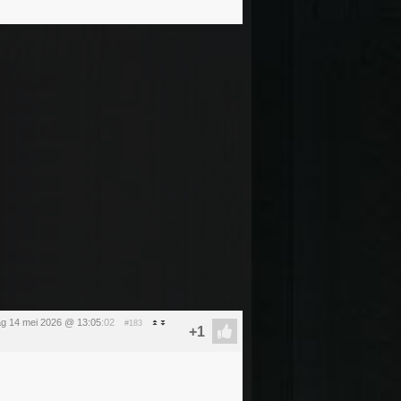
g 14 mei 2026 @ 13:05
:02
#183