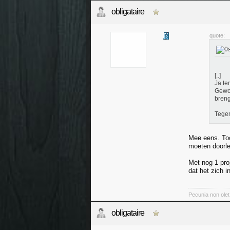
obligataire
quote:
[..]
Ja te
Gewoo
breng
Tegen
Mee eens. Toc
moeten doorle
Met nog 1 pro
dat het zich i
Pecunia non olet
obligataire