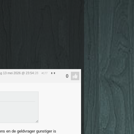
g 13 mei 2026 @ 23:54
:28
#177
ons en de geldvrager gunstiger is