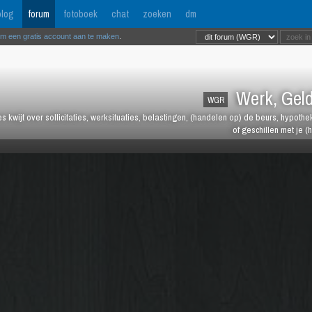
log
forum
fotoboek
chat
zoeken
dm
om een gratis account aan te maken
.
Werk, Geld
WGR
les kwijt over sollicitaties, werksituaties, belastingen, (handelen op) de beurs, hypot
of geschillen met je (