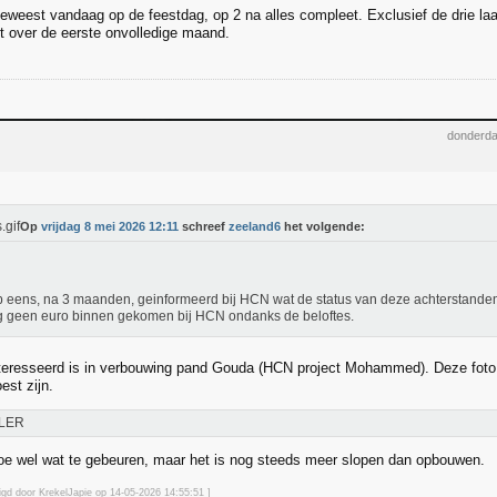
eweest vandaag op de feestdag, op 2 na alles compleet. Exclusief de drie la
t over de eerste onvolledige maand.
donderda
Op
vrijdag 8 mei 2026 12:11
schreef
zeeland6
het volgende:
b eens, na 3 maanden, geinformeerd bij HCN wat de status van deze achterstanden
g geen euro binnen gekomen bij HCN ondanks de beloftes.
teresseerd is in verbouwing pand Gouda (HCN project Mohammed). Deze foto
est zijn.
LER
n toe wel wat te gebeuren, maar het is nog steeds meer slopen dan opbouwen.
zigd door KrekelJapie op 14-05-2026 14:55
:51
]