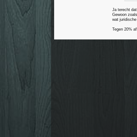
Ja terecht da
Gewoon zoals 
wat juridisch
Tegen 20% afk