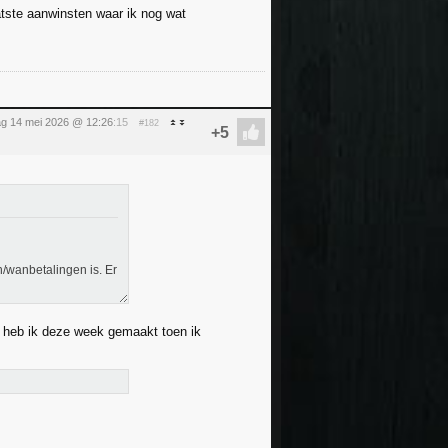
atste aanwinsten waar ik nog wat
g 14 mei 2026 @ 12:26
:15
#182
/wanbetalingen is. Er
 heb ik deze week gemaakt toen ik