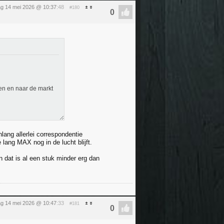
g 14 mei 2026 @ 10:37
:48
#180
en en naar de markt
ang allerlei correspondentie
lang MAX nog in de lucht blijft.
 dat is al een stuk minder erg dan
g 14 mei 2026 @ 10:47
:33
#181