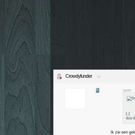
Crowdyfunder
quote:
[..]
dus d
Ik zie een gel