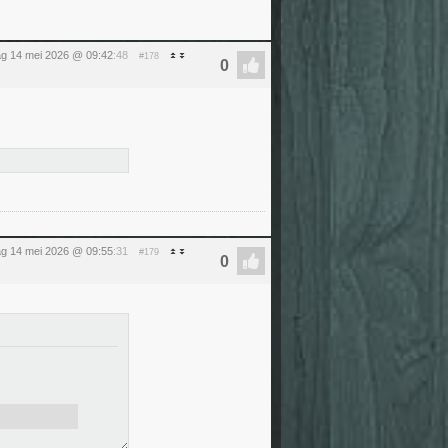
g 14 mei 2026 @ 09:42
:48
#178
g 14 mei 2026 @ 09:55
:31
#179