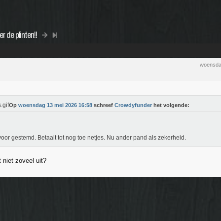
r de plinten!!
woensda
Op
woensdag 13 mei 2026 16:58
schreef
Crowdyfunder
het volgende:
oor gestemd. Betaalt tot nog toe netjes. Nu ander pand als zekerheid.
 niet zoveel uit?