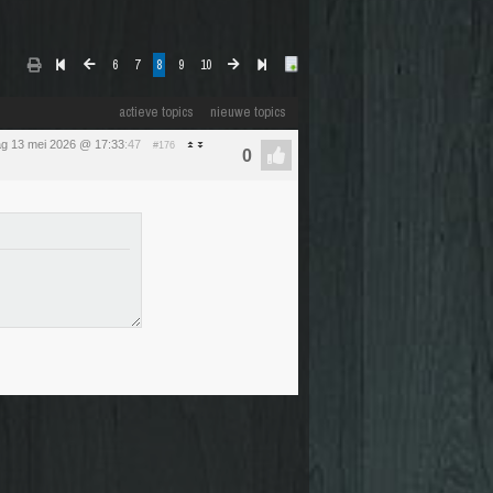
6
7
8
9
10
actieve topics
nieuwe topics
g 13 mei 2026 @ 17:33
:47
#176