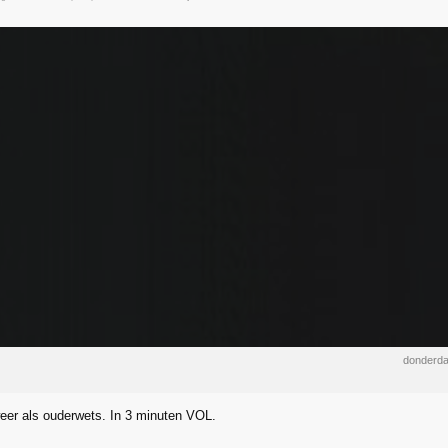
donderda
eer als ouderwets. In 3 minuten VOL.