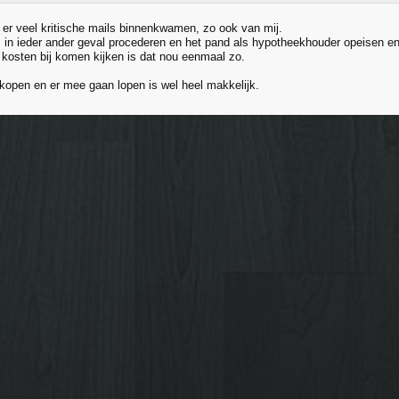
t er veel kritische mails binnenkwamen, zo ook van mij.
in ieder ander geval procederen en het pand als hypotheekhouder opeisen en
e kosten bij komen kijken is dat nou eenmaal zo.
open en er mee gaan lopen is wel heel makkelijk.