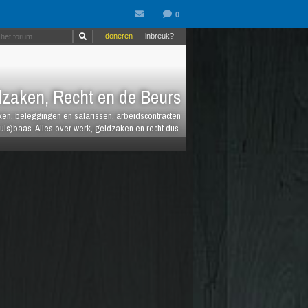
doneren
inbreuk?
zaken, Recht en de Beurs
heken, beleggingen en salarissen, arbeidscontracten
huis)baas. Alles over werk, geldzaken en recht dus.