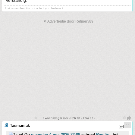
Verstandig.
Just remember, it’s not a lie if you believe it.
▼ Advertentie door Refinery89
• woensdag 6 mei 2026 @ 21:54 • 12
Tasmaniak
Op
maandag 4 mei 2026 22:08
schreef
Regilio_
het