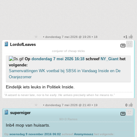
• donderdag 7 mei 2026 @ 19:26 • 18
LordofLeaves
conjurer of cheap tricks
Op
donderdag 7 mei 2026 16:18
schreef
NY_Giant
het
volgende:
Samenvattingen WK voetbal bij SBS6 in Vandaag Inside en De
Oranjezomer
Eindelijk iets leuks in Politiek Inside.
“A wizard is never late, nor is he early .He arrives precisely when he means to.”
• donderdag 7 mei 2026 @ 21:40 • 19
superniger
90+3 Ramos
Inb4 mop van huisarts.
Op
woensdag 9 november 2016 06:02
schreef
Anonymousz
het volgende: