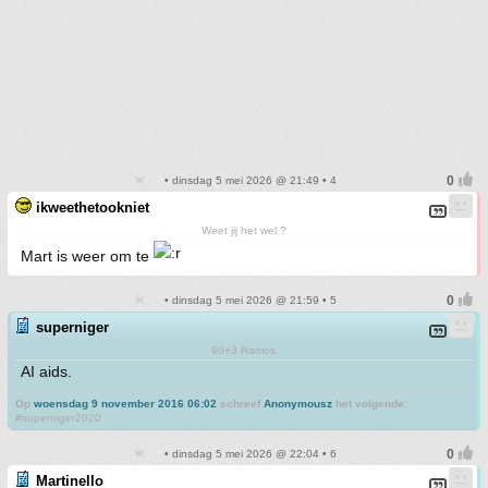
• dinsdag 5 mei 2026 @ 21:49 • 4
ikweethetookniet
Weet jij het wel ?
Mart is weer om te
• dinsdag 5 mei 2026 @ 21:59 • 5
superniger
90+3 Ramos
AI aids.
Op
woensdag 9 november 2016 06:02
schreef
Anonymousz
het volgende:
#superniger2020
• dinsdag 5 mei 2026 @ 22:04 • 6
Martinello