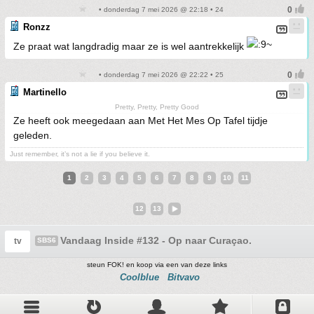
• donderdag 7 mei 2026 @ 22:18 • 24
Ronzz
Ze praat wat langdradig maar ze is wel aantrekkelijk
• donderdag 7 mei 2026 @ 22:22 • 25
Martinello
Pretty, Pretty, Pretty Good
Ze heeft ook meegedaan aan Met Het Mes Op Tafel tijdje
geleden.
Just remember, it’s not a lie if you believe it.
1
2
3
4
5
6
7
8
9
10
11
12
13
Vandaag Inside #132 - Op naar Curaçao.
tv
SBS6
steun FOK! en koop via een van deze links
Coolblue
Bitvavo