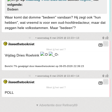
volgende:
Bedeen
Waar komt dat domme "bedeen" vandaan? Hij zegt ook "hun
hebben", wat vreemd is voor een oud-hoofdredacteur, maar dat
zeggen hele volksstammen. Maar "bedeen"?
• woensdag 6 mei 2026 @ 22:23 • 13
ikweethetookniet
Weet jij het wel ?
Vrijdag Dries Roelvink
Bericht 7% gewijzigd door ikweethetookniet op 06-05-2026 22:39:15
• woensdag 6 mei 2026 @ 22:40 • 14
ikweethetookniet
Weet jij het wel ?
POLL
▼ Advertentie door Refinery89