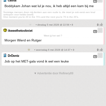
casita
Boddykam Johan wat lul je nou, ik heb altijd een kam bij me
Sommige mensen doen mij denken aan een oude tv, die moet je ook eerst een knal
verkopen voor helder beeld.
One moment you’re 20 in the 70’s and the next you’re 70 in the 20’s.
• dinsdag 5 mei 2026 @ 22:56 • 8
ikweethetookniet
Weet jij het wel ?
Morgen Wierd en Rutger
• woensdag 6 mei 2026 @ 14:37 • 9
DrDentz
Job op het MET-gala vond ik wel een leuke
▼ Advertentie door Refinery89