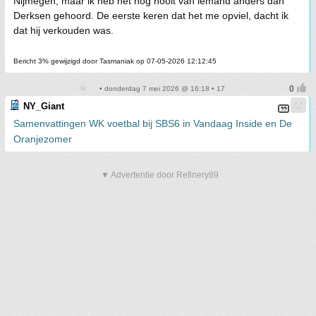
Nijmegen, maar ik heb het nog nooit van iemand anders dan
Derksen gehoord. De eerste keren dat het me opviel, dacht ik
dat hij verkouden was.
Bericht 3% gewijzigd door Tasmaniak op 07-05-2026 12:12:45
• donderdag 7 mei 2026 @ 16:18 • 17
NY_Giant
Samenvattingen WK voetbal bij SBS6 in Vandaag Inside en De
Oranjezomer
▼ Advertentie door Refinery89