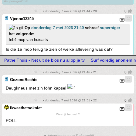
#superniger2020
• donderdag 7 mei 2026 @ 21:44 • 20
Vjenne12345
Op
donderdag 7 mei 2026 21:40
schreef
superniger
het volgende:
Inb4 mop van huisarts.
Is die 1e mop terug te zien of welke aflevering was dat?
Pathe Thuis - Net uit de bios nu al op je tv
Surf volledig anoniem
• donderdag 7 mei 2026 @ 21:46 • 21
GezondRechts
Deugkneus met z’n föhn kapsel
• donderdag 7 mei 2026 @ 21:51 • 22
ikweethetookniet
Weet jij het wel ?
POLL