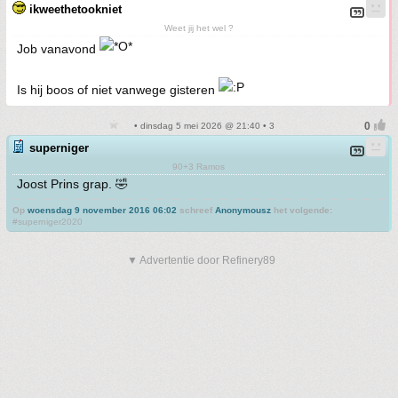
ikweethetookniet
Weet jij het wel ?
Job vanavond
Is hij boos of niet vanwege gisteren
• dinsdag 5 mei 2026 @ 21:40 • 3
superniger
90+3 Ramos
Joost Prins grap. 🤣
Op
woensdag 9 november 2016 06:02
schreef
Anonymousz
het volgende:
#superniger2020
▼ Advertentie door Refinery89