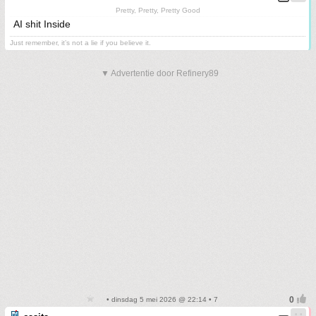
Pretty, Pretty, Pretty Good
AI shit Inside
Just remember, it’s not a lie if you believe it.
▼ Advertentie door Refinery89
• dinsdag 5 mei 2026 @ 22:14 • 7