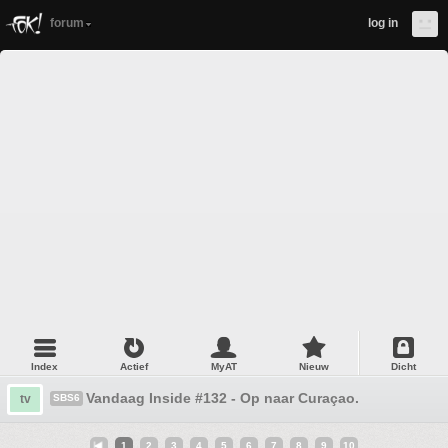
forum
log in
Index
Actief
MyAT
Nieuw
Dicht
Vandaag Inside #132 - Op naar Curaçao.
tv
SBS6
1
2
3
4
5
6
7
8
9
10