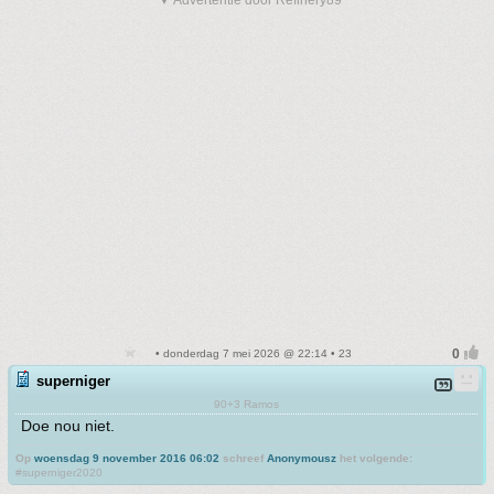
▼ Advertentie door Refinery89
• donderdag 7 mei 2026 @ 22:14 • 23
superniger
90+3 Ramos
Doe nou niet.
Op
woensdag 9 november 2016 06:02
schreef
Anonymousz
het volgende:
#superniger2020