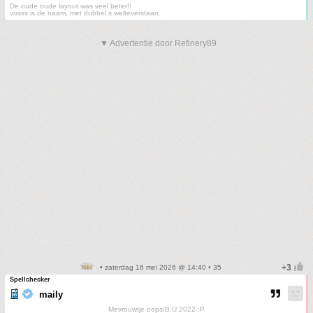
De oude oude layout was veel beter!!
vosss is de naam, met dubbel s welteverstaan.
▼ Advertentie door Refinery89
• zaterdag 16 mei 2026 @ 14:40 • 35
Spellchecker
maily
Mevrouwtje oeps/B.U.2022 :P