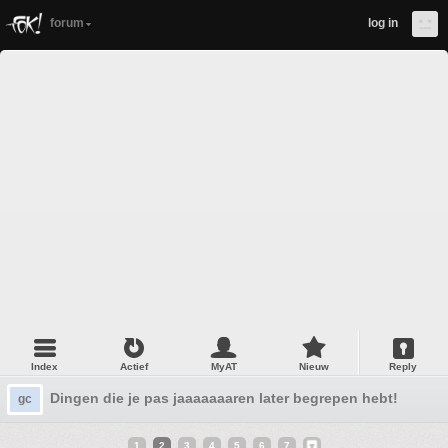
forum
log in
Index
Actief
MyAT
Nieuw
Reply
Dingen die je pas jaaaaaaaren later begrepen hebt! Deel 1
gc
1
2
3
4
5
6
7