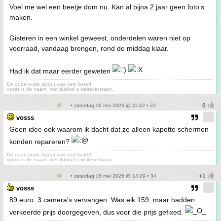
Voel me wel een beetje dom nu. Kan al bijna 2 jaar geen foto's
maken.
Gisteren in een winkel geweest, onderdelen waren niet op
voorraad, vandaag brengen, rond de middag klaar.
Had ik dat maar eerder geweten
De oude oude layout was veel beter!!
vosss is de naam, met dubbel s welteverstaan.
• zaterdag 16 mei 2026 @ 11:42 • 33
vosss
Geen idee ook waarom ik dacht dat ze alleen kapotte schermen
konden repareren?
De oude oude layout was veel beter!!
vosss is de naam, met dubbel s welteverstaan.
• zaterdag 16 mei 2026 @ 14:29 • 34
vosss
89 euro. 3 camera's vervangen. Was eik 159, maar hadden
verkeerde prijs doorgegeven, dus voor die prijs gefixed.