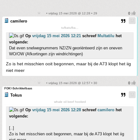
• vrijdag 15 mei 2026 @ 12:28 • 29
camilero
tufkatufka...
Op
vrijdag 15 mei 2026 12:21
schreef
Multatilu
het
volgende:
Dat even snelwegnummers NZ/ZN georiënteerd zijn en oneven
WO/OW (Afkortingen zijn windrichtingen)
Zo is het misschien ooit begonnen, maar bij de A73 klopt het iig
niet meer
• vrijdag 15 mei 2026 @ 12:57 • 30
FOK!-Schrikkelbaas
Tokus
whale oil beef hooked
Op
vrijdag 15 mei 2026 12:28
schreef
camilero
het
volgende:
[..]
Zo is het misschien ooit begonnen, maar bij de A73 klopt het iig
niet meer