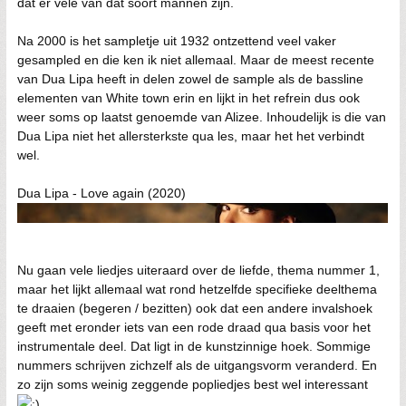
dat er vele van dat soort mannen zijn.
Na 2000 is het sampletje uit 1932 ontzettend veel vaker
gesampled en die ken ik niet allemaal. Maar de meest recente
van Dua Lipa heeft in delen zowel de sample als de bassline
elementen van White town erin en lijkt in het refrein dus ook
weer soms op laatst genoemde van Alizee. Inhoudelijk is die van
Dua Lipa niet het allersterkste qua les, maar het het verbindt
wel.
Dua Lipa - Love again (2020)
Nu gaan vele liedjes uiteraard over de liefde, thema nummer 1,
maar het lijkt allemaal wat rond hetzelfde specifieke deelthema
te draaien (begeren / bezitten) ook dat een andere invalshoek
geeft met eronder iets van een rode draad qua basis voor het
instrumentale deel. Dat ligt in de kunstzinnige hoek. Sommige
nummers schrijven zichzelf als de uitgangsvorm veranderd. En
zo zijn soms weinig zeggende popliedjes best wel interessant