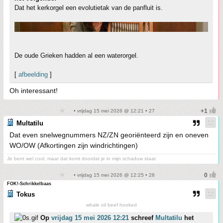
Dat het kerkorgel een evolutietak van de panfluit is.
De oude Grieken hadden al een waterorgel.
[
afbeelding
]
Oh interessant!
• vrijdag 15 mei 2026 @ 12:21 • 27
Multatilu
Dat even snelwegnummers NZ/ZN georiënteerd zijn en oneven
WO/OW (Afkortingen zijn windrichtingen)
Je bent wel cool, maar dat komt doordat je in mijn schaduw staat
• vrijdag 15 mei 2026 @ 12:25 • 28
FOK!-Schrikkelbaas
Tokus
whale oil beef hooked
Op
vrijdag 15 mei 2026 12:21
schreef
Multatilu
het