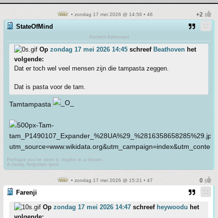
• zondag 17 mei 2026 @ 14:56 • 46
StateOfMind
Ancient Astronaut
Op
zondag 17 mei 2026 14:45
schreef
Beathoven
het
volgende:
Dat er toch wel veel mensen zijn die tampasta zeggen.
Dat is pasta voor de tam.
Tamtampasta
Perhaps you've seen it, maybe in a dream.
A murky, forgotten land.
• zondag 17 mei 2026 @ 15:21 • 47
Farenji
Op
zondag 17 mei 2026 14:47
schreef
heywoodu
het
volgende: