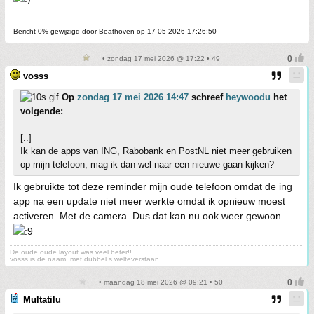
Bericht 0% gewijzigd door Beathoven op 17-05-2026 17:26:50
• zondag 17 mei 2026 @ 17:22 • 49
vosss
Op
zondag 17 mei 2026 14:47
schreef
heywoodu
het
volgende:
[..]
Ik kan de apps van ING, Rabobank en PostNL niet meer gebruiken
op mijn telefoon, mag ik dan wel naar een nieuwe gaan kijken?
Ik gebruikte tot deze reminder mijn oude telefoon omdat de ing
app na een update niet meer werkte omdat ik opnieuw moest
activeren. Met de camera. Dus dat kan nu ook weer gewoon
De oude oude layout was veel beter!!
vosss is de naam, met dubbel s welteverstaan.
• maandag 18 mei 2026 @ 09:21 • 50
Multatilu