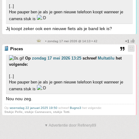
[..]
Hoe pauper ben je als je geen nieuwe telefoon koopt wanneer je
camera stuk is
Jij koopt zeker ook een nieuwe fiets als je band lek is?
• zondag 17 mei 2026 @ 14:13 • 42
Pisces
Op
zondag 17 mei 2026 13:25
schreef
Multatilu
het
volgende:
[..]
Hoe pauper ben je als je geen nieuwe telefoon koopt wanneer je
camera stuk is
Nou nou zeg.
Op
woensdag 22 januari 2025 19:50
schreef
Bugno3
het volgende:
Stukje Pelle, stukje Cannavaro, stukje Totti.
▼ Advertentie door Refinery89