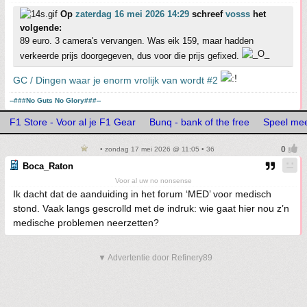
Op
zaterdag 16 mei 2026 14:29
schreef
vosss
het
volgende:
89 euro. 3 camera's vervangen. Was eik 159, maar hadden
verkeerde prijs doorgegeven, dus voor die prijs gefixed.
GC / Dingen waar je enorm vrolijk van wordt #2
--###No Guts No Glory###--
F1 Store - Voor al je F1 Gear
Bunq - bank of the free
Speel mee
• zondag 17 mei 2026 @ 11:05 • 36
Boca_Raton
Voor al uw no nonsense
Ik dacht dat de aanduiding in het forum ‘MED’ voor medisch
stond. Vaak langs gescrolld met de indruk: wie gaat hier nou z’n
medische problemen neerzetten?
▼ Advertentie door Refinery89