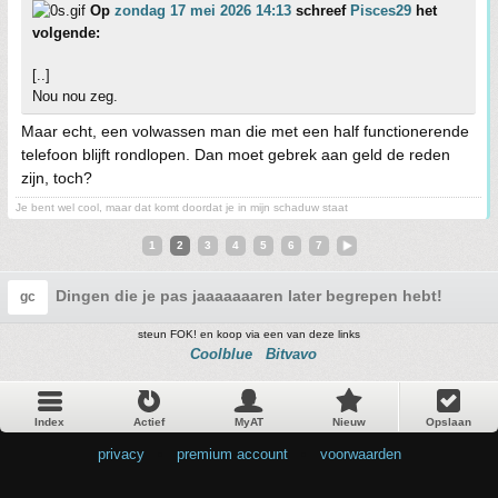
Op
zondag 17 mei 2026 14:13
schreef
Pisces29
het
volgende:
[..]
Nou nou zeg.
Maar echt, een volwassen man die met een half functionerende
telefoon blijft rondlopen. Dan moet gebrek aan geld de reden
zijn, toch?
Je bent wel cool, maar dat komt doordat je in mijn schaduw staat
1
2
3
4
5
6
7
Dingen die je pas jaaaaaaaren later begrepen hebt! Deel 1
gc
steun FOK! en koop via een van deze links
Coolblue
Bitvavo
Index
Actief
MyAT
Nieuw
Opslaan
privacy
•
premium account
•
voorwaarden