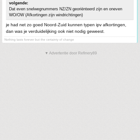
volgende:
Dat even snelwegnummers NZ/ZN georiënteerd zijn en oneven
WO/OW (Afkortingen zijn windrichtingen)
je had net zo goed Noord-Zuid kunnen typen ipv afkortingen,
dan was je verduidelijking ook niet nodig geweest.
Nothing lasts forever but the certainty of change
▼ Advertentie door Refinery89