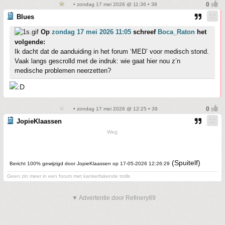
• zondag 17 mei 2026 @ 11:36 • 38
Blues
Op
zondag 17 mei 2026 11:05
schreef
Boca_Raton
het
volgende:
Ik dacht dat de aanduiding in het forum ‘MED’ voor medisch stond.
Vaak langs gescrolld met de indruk: wie gaat hier nou z’n
medische problemen neerzetten?
• zondag 17 mei 2026 @ 12:25 • 39
JopieKlaassen
Weg
(Spuitelf)
Bericht 100% gewijzigd door JopieKlaassen op 17-05-2026 12:26:29
Geen zin meer in een forum met kankerfakende trolls
▼ Advertentie door Refinery89