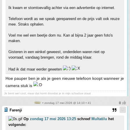
Ik kwam er stomtoevallig achter via een advertentie op internet.
Telefoon wordt as we speak gerepareerd en de prijs valt ook reuze
mee. Straks ophalen.
Voel me wel een beetje dom nu. Kan al bijna 2 jaar geen foto's
maken.
Gisteren in een winkel geweest, onderdelen waren niet op
voorraad, vandaag brengen, rond de middag klaar.
Had ik dat maar eerder geweten
Hoe pauper ben je als je geen nieuwe telefoon koopt wanneer je
camera stuk is
Je bent wel cool, maar dat komt doordat je in mijn schaduw staat
• zondag 17 mei 2026 @ 14:10 • 41
Farenji
Op
zondag 17 mei 2026 13:25
schreef
Multatilu
het
volgende: