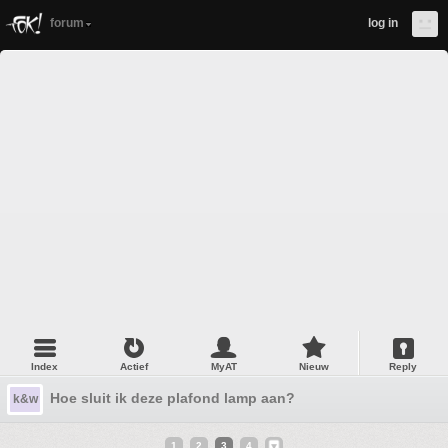
forum
log in
Index
Actief
MyAT
Nieuw
Reply
Hoe sluit ik deze plafond lamp aan?
k&w
1
2
3
4