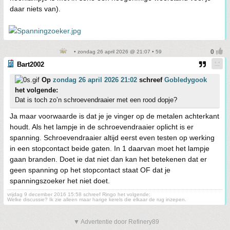
daar niets van).
• zondag 26 april 2026 @ 21:07 • 59
Bart2002
Op
zondag 26 april 2026 21:02
schreef
Gobledygook
het volgende:
Dat is toch zo’n schroevendraaier met een rood dopje?
Ja maar voorwaarde is dat je je vinger op de metalen achterkant
houdt. Als het lampje in de schroevendraaier oplicht is er
spanning. Schroevendraaier altijd eerst even testen op werking
in een stopcontact beide gaten. In 1 daarvan moet het lampje
gaan branden. Doet ie dat niet dan kan het betekenen dat er
geen spanning op het stopcontact staat OF dat je
spanningszoeker het niet doet.
vrijdag 9 december 2016 15:58 schreef Ringo het volgende:
Welke discussie? Ik zie alleen maar harige kerels die elkaar de rug inzepen.
▼ Advertentie door Refinery89