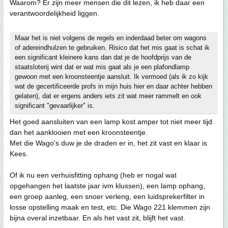
Waarom? Er zijn meer mensen die dit lezen, ik heb daar een
verantwoordelijkheid liggen.
Maar het is niet volgens de regels en inderdaad beter om wagons
of adereindhulzen te gebruiken. Risico dat het mis gaat is schat ik
een significant kleinere kans dan dat je de hoofdprijs van de
staatsloterij wint dat er wat mis gaat als je een plafondlamp
gewoon met een kroonsteentje aansluit. Ik vermoed (als ik zo kijk
wat de gecertificeerde profs in mijn huis hier en daar achter hebben
gelaten), dat er ergens anders iets zit wat meer rammelt en ook
significant "gevaarlijker" is.
Het goed aansluiten van een lamp kost amper tot niet meer tijd
dan het aanklooien met een kroonsteentje.
Met die Wago's duw je de draden er in, het zit vast en klaar is
Kees.
Of ik nu een verhuisfitting ophang (heb er nogal wat
opgehangen het laatste jaar ivm klussen), een lamp ophang,
een groep aanleg, een snoer verleng, een luidsprekerfilter in
losse opstelling maak en test, etc. Die Wago 221 klemmen zijn
bijna overal inzetbaar. En als het vast zit, blijft het vast.