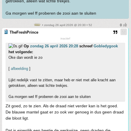
getrokken, alleen wat lichte trekjes.
Ga morgen wel ff proberen de zooi aan te sluiten
• zondag 26 april 2026 @ 20:30 • 52
TheFreshPrince
inactief
Op
zondag 26 april 2026 20:28
schreef
Gobledygook
het volgende:
Oke dan wordt ie zo
[
afbeelding
]
Lijkt redelijk vast te zitten, maar heb er niet met alle kracht aan
getrokken, alleen wat lichte trekjes.
Ga morgen wel ff proberen de zooi aan te sluiten
Zit goed, zo te zien. Als de draad niet verder kan is het goed.
De blauwe mantel gaat er zo ook ver genoeg in dus geen draad
die bloot ligt.
Dat is eigenlijk een beetje de werkwijze, geen draden die