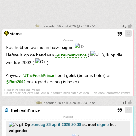
• zondag 26 april 2026 @ 20:39 • 54
sigme
Veraan
Nou hebben we mot in huize sigme
Liefste is op de hand van
(
), ik op die
@TheFreshPrince
van bart2002 (
).
Anyway,
heeft gelijk (beter is beter) en
@TheFreshPrince
ook (goed genoeg is beter).
@Bart2002
ik moet verrassend weinig
Es ist heute schlecht und wird nun täglich schlechter werden, – bis das Schlimmste kommt
• zondag 26 april 2026 @ 20:41 • 55
TheFreshPrince
inactief
Op
zondag 26 april 2026 20:39
schreef
sigme
het
volgende: