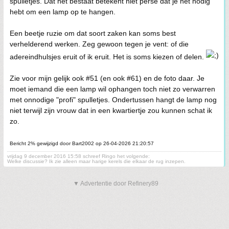
spulletjes. Dat het bestaat betekent niet perse dat je het nodig
hebt om een lamp op te hangen.
Een beetje ruzie om dat soort zaken kan soms best
verhelderend werken. Zeg gewoon tegen je vent: of die
adereindhulsjes eruit of ik eruit. Het is soms kiezen of delen.
Zie voor mijn gelijk ook #51 (en ook #61) en de foto daar. Je
moet iemand die een lamp wil ophangen toch niet zo verwarren
met onnodige "profi" spulletjes. Ondertussen hangt de lamp nog
niet terwijl zijn vrouw dat in een kwartiertje zou kunnen schat ik
zo.
Bericht 2% gewijzigd door Bart2002 op 26-04-2026 21:20:57
vrijdag 9 december 2016 15:58 schreef Ringo het volgende:
Welke discussie? Ik zie alleen maar harige kerels die elkaar de rug inzepen.
▼ Advertentie door Refinery89