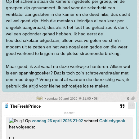
Op het schema staan de kamers ingedeeld per groep, en de
groepen zijn genummerd. Ik had voor de zekerheid een
ventilator aangesloten in die kamer en die deed niks, dus dacht
zal wel goed zijn. Heb die metalen uiteindjes al een keer per
ongeluk aangeraakt, dus als ik het fout had gehad zou ik denk
wel een opdonder gehad hebben. Ik had eerst de
hoofdschakelaar uitgedaan, alleen was vergeten eerst m’n
modem uit te zetten en het was nogal een gedoe om die weer
goed werkend te krijgen na de plotse stroomonderbreking.
Maar goed, ik zal vanaf nu deze werkwijze hanteren. Alleen wat
is een spanningzoeker? Dat is toch zo’n schroevendraaier met
een rood dopje? Vroeg me al af waarom die doorzichtig was, ik
gebruik die altijd voor kleine schroefjes los te maken.
• zondag 26 april 2026 @ 21:05 • 58
TheFreshPrince
inactief
Op
zondag 26 april 2026 21:02
schreef
Gobledygook
het volgende:
[..]