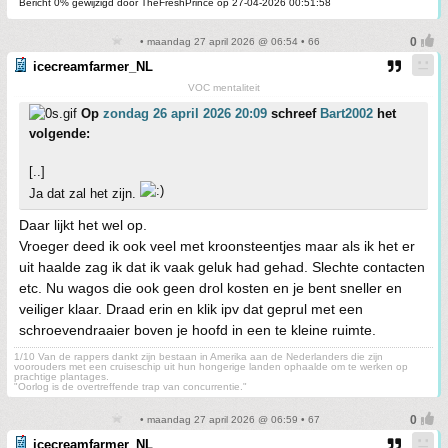
Bericht 0% gewijzigd door TheFreshPrince op 27-04-2026 00:51:58
• maandag 27 april 2026 @ 06:54 • 66
icecreamfarmer_NL
VOC mentaliteit
Op
zondag 26 april 2026 20:09
schreef
Bart2002
het
volgende:
[..]
Ja dat zal het zijn.
Daar lijkt het wel op.
Vroeger deed ik ook veel met kroonsteentjes maar als ik het er
uit haalde zag ik dat ik vaak geluk had gehad. Slechte contacten
etc. Nu wagos die ook geen drol kosten en je bent sneller en
veiliger klaar. Draad erin en klik ipv dat geprul met een
schroevendraaier boven je hoofd in een te kleine ruimte.
1/10 Van de rappers dankt zijn bestaan in Amerika aan de Nederlanders die zijn
voorouders met een cruiseschip uit hun hongerige landen ophaalde om te werken op
prachtige plantages.
"Oorlog is de overtreffende trap van concurrentie."
• maandag 27 april 2026 @ 06:59 • 67
icecreamfarmer_NL