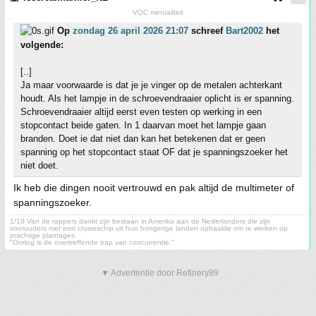
VOC mentaliteit
Op
zondag 26 april 2026 21:07
schreef
Bart2002
het
volgende:
[..]
Ja maar voorwaarde is dat je je vinger op de metalen achterkant
houdt. Als het lampje in de schroevendraaier oplicht is er spanning.
Schroevendraaier altijd eerst even testen op werking in een
stopcontact beide gaten. In 1 daarvan moet het lampje gaan
branden. Doet ie dat niet dan kan het betekenen dat er geen
spanning op het stopcontact staat OF dat je spanningszoeker het
niet doet.
Ik heb die dingen nooit vertrouwd en pak altijd de multimeter of
spanningszoeker.
1/10 Van de rappers dankt zijn bestaan in Amerika aan de Nederlanders die zijn
voorouders met een cruiseschip uit hun hongerige landen ophaalde om te werken op
prachtige plantages.
"Oorlog is de overtreffende trap van concurrentie."
▼ Advertentie door Refinery89