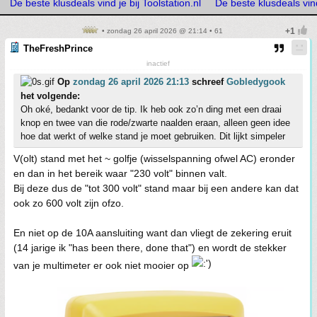
De beste klusdeals vind je bij Toolstation.nl
De beste klusdeals vind 
• zondag 26 april 2026 @ 21:14 • 61
TheFreshPrince
inactief
Op
zondag 26 april 2026 21:13
schreef
Gobledygook
het volgende:
Oh oké, bedankt voor de tip. Ik heb ook zo’n ding met een draai
knop en twee van die rode/zwarte naalden eraan, alleen geen idee
hoe dat werkt of welke stand je moet gebruiken. Dit lijkt simpeler
V(olt) stand met het ~ golfje (wisselspanning ofwel AC) eronder
en dan in het bereik waar "230 volt" binnen valt.
Bij deze dus de "tot 300 volt" stand maar bij een andere kan dat
ook zo 600 volt zijn ofzo.
En niet op de 10A aansluiting want dan vliegt de zekering eruit
(14 jarige ik "has been there, done that") en wordt de stekker
van je multimeter er ook niet mooier op