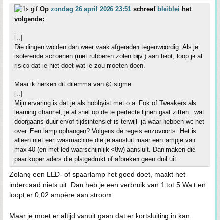
Op
zondag 26 april 2026 23:51
schreef
bleiblei
het
volgende:
[..]
Die dingen worden dan weer vaak afgeraden tegenwoordig. Als je
isolerende schoenen (met rubberen zolen bijv.) aan hebt, loop je al
risico dat ie niet doet wat ie zou moeten doen.
Maar ik herken dit dilemma van @:sigme.
[..]
Mijn ervaring is dat je als hobbyist met o.a. Fok of Tweakers als
learning channel, je al snel op de te perfecte lijnen gaat zitten.. wat
doorgaans duur en/of tijdsintensief is terwijl, ja waar hebben we het
over. Een lamp ophangen? Volgens de regels enzovoorts. Het is
alleen niet een wasmachine die je aansluit maar een lampje van
max 40 (en met led waarschijnlijk <8w) aansluit. Dan maken die
paar koper aders die platgedrukt of afbreken geen drol uit.
Zolang een LED- of spaarlamp het goed doet, maakt het
inderdaad niets uit. Dan heb je een verbruik van 1 tot 5 Watt en
loopt er 0,02 ampère aan stroom.
Maar je moet er altijd vanuit gaan dat er kortsluiting in kan