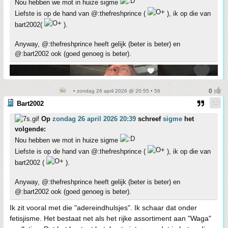
Nou hebben we mot in huize sigme
Liefste is op de hand van @:thefreshprince (
), ik op die van
bart2002(
).
Anyway, @:thefreshprince heeft gelijk (beter is beter) en
@:bart2002 ook (goed genoeg is beter).
• zondag 26 april 2026 @ 20:55 • 56
Bart2002
Op
zondag 26 april 2026 20:39
schreef
sigme
het
volgende:
Nou hebben we mot in huize sigme
Liefste is op de hand van @:thefreshprince (
), ik op die van
bart2002 (
).
Anyway, @:thefreshprince heeft gelijk (beter is beter) en
@:bart2002 ook (goed genoeg is beter).
Ik zit vooral met die "adereindhulsjes". Ik schaar dat onder
fetisjisme. Het bestaat net als het rijke assortiment aan "Waga"