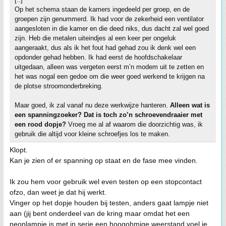
Op het schema staan de kamers ingedeeld per groep, en de
groepen zijn genummerd. Ik had voor de zekerheid een ventilator
aangesloten in die kamer en die deed niks, dus dacht zal wel goed
zijn. Heb die metalen uiteindjes al een keer per ongeluk
aangeraakt, dus als ik het fout had gehad zou ik denk wel een
opdonder gehad hebben. Ik had eerst de hoofdschakelaar
uitgedaan, alleen was vergeten eerst m’n modem uit te zetten en
het was nogal een gedoe om die weer goed werkend te krijgen na
de plotse stroomonderbreking.
Maar goed, ik zal vanaf nu deze werkwijze hanteren.
Alleen wat is
een spanningzoeker? Dat is toch zo’n schroevendraaier met
een rood dopje?
Vroeg me al af waarom die doorzichtig was, ik
gebruik die altijd voor kleine schroefjes los te maken.
Klopt.
Kan je zien of er spanning op staat en de fase mee vinden.
Ik zou hem voor gebruik wel even testen op een stopcontact
ofzo, dan weet je dat hij werkt.
Vinger op het dopje houden bij testen, anders gaat lampje niet
aan (jij bent onderdeel van de kring maar omdat het een
neonlampje is met in serie een hoogohmige weerstand voel je