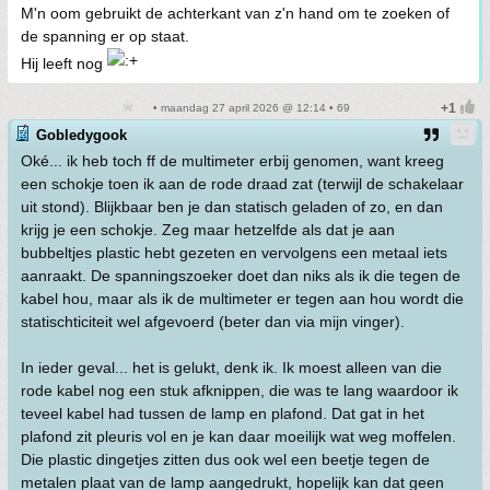
M'n oom gebruikt de achterkant van z'n hand om te zoeken of
de spanning er op staat.
Hij leeft nog
• maandag 27 april 2026 @ 12:14 • 69
Gobledygook
Oké... ik heb toch ff de multimeter erbij genomen, want kreeg
een schokje toen ik aan de rode draad zat (terwijl de schakelaar
uit stond). Blijkbaar ben je dan statisch geladen of zo, en dan
krijg je een schokje. Zeg maar hetzelfde als dat je aan
bubbeltjes plastic hebt gezeten en vervolgens een metaal iets
aanraakt. De spanningszoeker doet dan niks als ik die tegen de
kabel hou, maar als ik de multimeter er tegen aan hou wordt die
statischticiteit wel afgevoerd (beter dan via mijn vinger).
In ieder geval... het is gelukt, denk ik. Ik moest alleen van die
rode kabel nog een stuk afknippen, die was te lang waardoor ik
teveel kabel had tussen de lamp en plafond. Dat gat in het
plafond zit pleuris vol en je kan daar moeilijk wat weg moffelen.
Die plastic dingetjes zitten dus ook wel een beetje tegen de
metalen plaat van de lamp aangedrukt, hopelijk kan dat geen