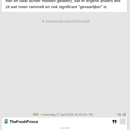
hier en daar achter hebben gelaten), dat er ergens anders iets
zit wat meer rammelt en ook significant "gevaarlijker" is.
▼ Advertentie door Refinery89
• maandag 27 april 2026 @ 00:35 • 65
TheFreshPrince
inactief