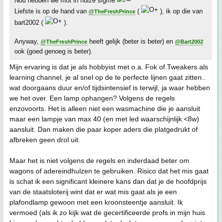
Nou hebben we mot in huize sigme
Liefste is op de hand van
(
), ik op die van
@TheFreshPrince
bart2002 (
).
Anyway,
heeft gelijk (beter is beter) en
@TheFreshPrince
@Bart2002
ook (goed genoeg is beter).
Mijn ervaring is dat je als hobbyist met o.a. Fok of Tweakers als
learning channel, je al snel op de te perfecte lijnen gaat zitten..
wat doorgaans duur en/of tijdsintensief is terwijl, ja waar hebben
we het over. Een lamp ophangen? Volgens de regels
enzovoorts. Het is alleen niet een wasmachine die je aansluit
maar een lampje van max 40 (en met led waarschijnlijk <8w)
aansluit. Dan maken die paar koper aders die platgedrukt of
afbreken geen drol uit.
Maar het is niet volgens de regels en inderdaad beter om
wagons of adereindhulzen te gebruiken. Risico dat het mis gaat
is schat ik een significant kleinere kans dan dat je de hoofdprijs
van de staatsloterij wint dat er wat mis gaat als je een
plafondlamp gewoon met een kroonsteentje aansluit. Ik
vermoed (als ik zo kijk wat de gecertificeerde profs in mijn huis