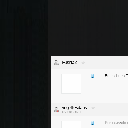
Fushia2
En cadiz en T
vogeltjesdans
cry me a river
Pero cuando 