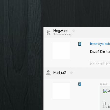
Hogwarts
School of swag
https://yout
Deze? Die ken
geef me geld ge
Fushia2
quote:
[..]
Bro M