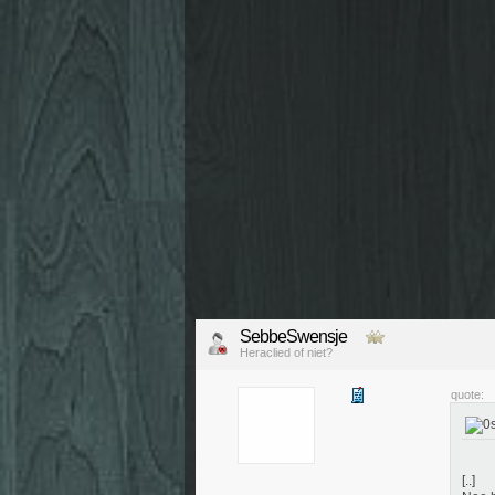
SebbeSwensje
Heraclied of niet?
quote:
[..]