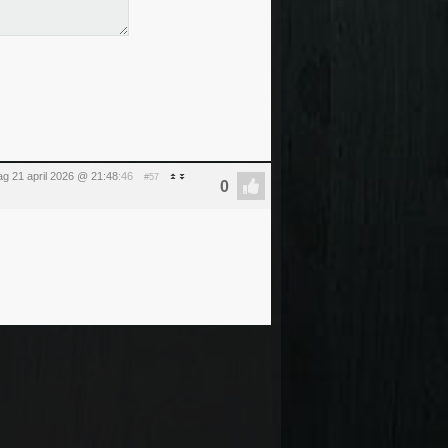
ag 21 april 2026 @ 21:48
:46
#57