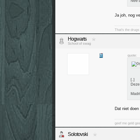
Nee b
Ja joh, nog ve
That's the drugs 
Hogwarts
School of swag
quote:
[..]
Deze 
Madri
Dat niet doen
geef me geld ge
Solotovski