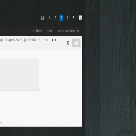
1
2
3
4
5
actieve topics
nieuwe topics
ag 21 april 2026 @ 17:50
:26
#51
ot.