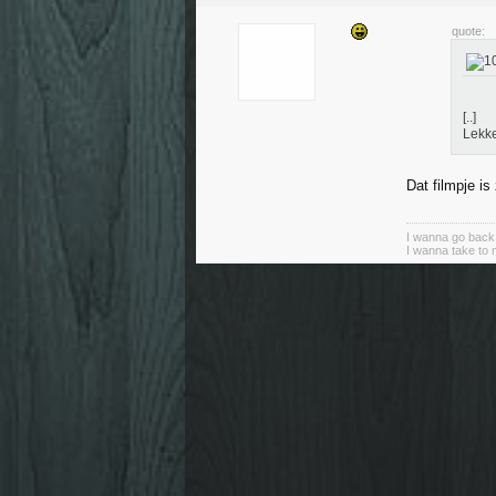
quote:
[..]
Lekke
Dat filmpje i
I wanna go back 
I wanna take to