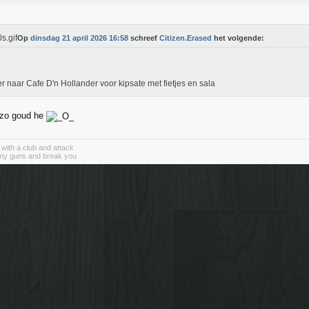
Op
dinsdag 21 april 2026 16:58
schreef
Citizen.Erased
het volgende:
r naar Cafe D'n Hollander voor kipsate met fietjes en sala
s zo goud he
with a club and attack
 my guns and break you