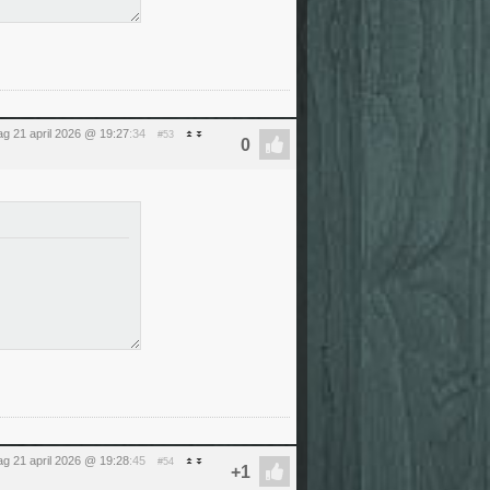
ag 21 april 2026 @ 19:27
:34
#53
ag 21 april 2026 @ 19:28
:45
#54