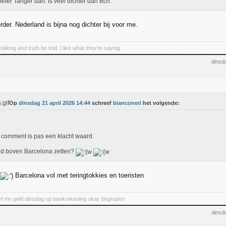
eter Tanger dan. Is veel dichter dan Bcn.
rder. Nederland is bijna nog dichter bij voor me.
talking and truth be told, I like what they're saying.
dinsd
Op
dinsdag 21 april 2026 14:44
schreef
bianconeri
het volgende:
comment is pas een klacht waard.
d boven Barcelona zetten?
Barcelona vol met teringtokkies en toeristen
ef me geld dinsdag op bankrekening okay begrepen
dinsd