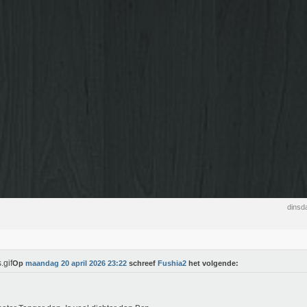
dinsd
Op
maandag 20 april 2026 23:22
schreef
Fushia2
het volgende: