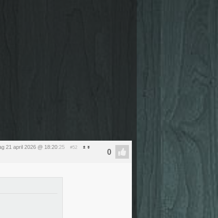
ag 21 april 2026 @ 18:20
:25
#52