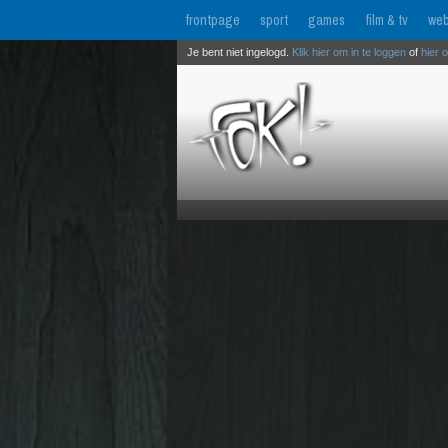
frontpage
sport
games
film & tv
web
Je bent niet ingelogd.
Klik hier om in te loggen
of
hier 