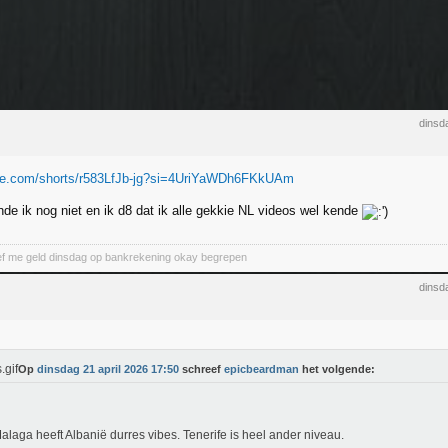
dinsd
ube.com/shorts/r583LfJb-jg?si=4UriYaWDh6FKkUAm
de ik nog niet en ik d8 dat ik alle gekkie NL videos wel kende
ef me geld dinsdag op bankrekening okay begrepen
dinsd
Op
dinsdag 21 april 2026 17:50
schreef
epicbeardman
het volgende:
alaga heeft Albanië durres vibes. Tenerife is heel ander niveau.