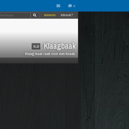
doneren
inbreuk?
Klaagbaak
KLB
Klaag maar raak voor een knaak.