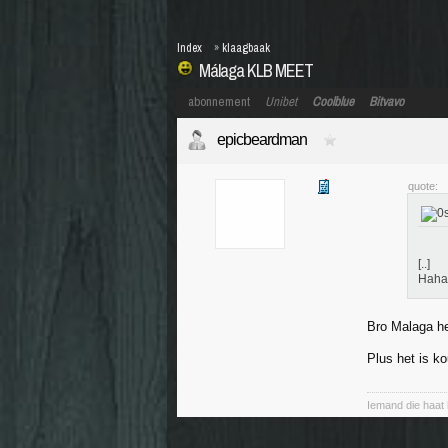
Index
»
klaagbaak
Málaga KLB MEET
abonnement
Unibet
Coolblue
Bitvavo
epicbeardman
quote:
[..]
Hah
Bro Malaga hee
Plus het is ko
Iemand die haat h