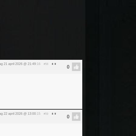
ag 21 april 2026 @ 21:49
:16
#58
g 22 april 2026 @ 13:00
:15
#59