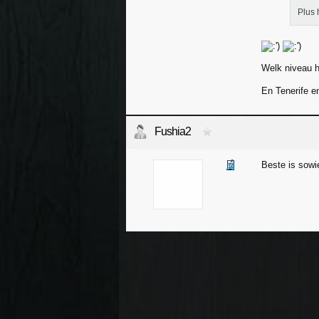
Plus 
Welk niveau h
En Tenerife e
Fushia2
Beste is sowi