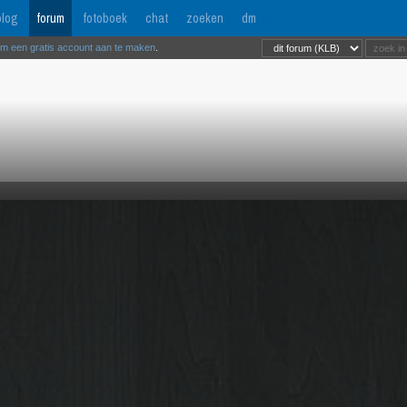
log
forum
fotoboek
chat
zoeken
dm
om een gratis account aan te maken
.