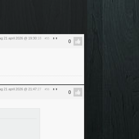
ag 21 april 2026 @ 19:30
:18
#55
ag 21 april 2026 @ 21:47
:27
#56