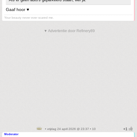
Gaaf hoor ♥️
Your beauty never ever scared me.
▼ Advertentie door Refinery89
• vrijdag 24 april 2026 @ 23:37 • 10
Moderator