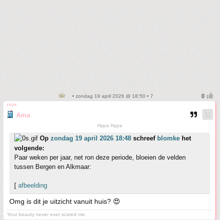
• zondag 19 april 2026 @ 18:50 • 7
roze
Ama
Hypa Hypa
Op
zondag 19 april 2026 18:48
schreef
blomke
het
volgende:
Paar weken per jaar, net ron deze periode, bloeien de velden
tussen Bergen en Alkmaar:
[
afbeelding
Omg is dit je uitzicht vanuit huis? 😍
Your beauty never ever scared me.