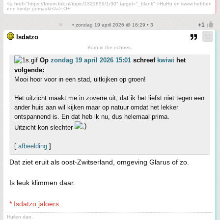
<a href="https://forum.fok.nl/topic/1321859/1/30" target="_blank" >HuHu en kwiwi hebben
een kindje gemaakt</a> O+
• zondag 19 april 2026 @ 16:29 • 3
Isdatzo
Born in the echoes.
Op
zondag 19 april 2026 15:01
schreef
kwiwi
het
volgende:
Mooi hoor voor in een stad, uitkijken op groen!
Het uitzicht maakt me in zoverre uit, dat ik het liefst niet tegen een
ander huis aan wil kijken maar op natuur omdat het lekker
ontspannend is. En dat heb ik nu, dus helemaal prima.
Uitzicht kon slechter
[
afbeelding
]
Dat ziet eruit als oost-Zwitserland, omgeving Glarus of zo.
Is leuk klimmen daar.
* Isdatzo jaloers.
Huilen dan.