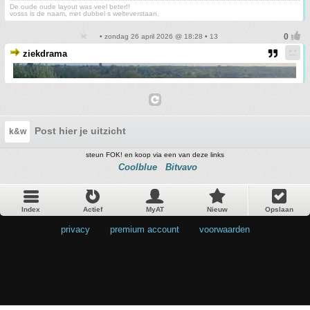
De oude oude layout was veel beter!!
vosss is de naam, met dubbel s welteverstaan.
• zondag 26 april 2026 @ 18:28 • 13
ziekdrama
Post hier je uitzicht
k&w
steun FOK! en koop via een van deze links
Coolblue
Bitvavo
Index
Actief
MyAT
Nieuw
Opslaan
privacy
•
premium account
•
voorwaarden