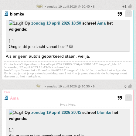
• zondag 19 april 2026 @ 20:45 • 8
blomke
Op
zondag 19 april 2026 18:50
schreef
Ama
het
volgende:
[..]
Omg is dit je uitzicht vanuit huis? 😍
Als er geen auto's geparkeerd staan, wel ja.
Op <a href="https://forum.fok.nl/topic/2677908/2/25#p208861847" target="_blank"
>zaterdag 22 april 2023 13:43</a> schreef <a
href="https://forum.fok.nl/user/profile/62881" target="_blank" >r_one</a> het volgende:
En ik zeg je dat je op zaterdagmiddag van 2 tot 4 in je poedelnaakie de horlepiep moet
dansen op het marktplein.
• zondag 19 april 2026 @ 20:50 • 9
roze
Ama
Hypa Hypa
Op
zondag 19 april 2026 20:45
schreef
blomke
het
volgende:
[..]
Als er geen auto's geparkeerd staan, wel ja.