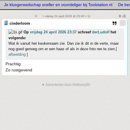
Je klusgereedschap sneller en voordeliger bij Toolstation.nl
De bes
• vrijdag 24 april 2026 @ 23:40 • 11
cinderloom
Op
vrijdag 24 april 2026 23:37
schreef
derLudolf
het
volgende:
Wat ik vanuit het keukenraam zie. Dan zie ik dit in de verte, maar
nog goed genoeg om er een haas of als in deze foto ree te zien.[
afbeelding
]
Prachtig.
Zo rustgevend
▼ Advertentie door Refinery89