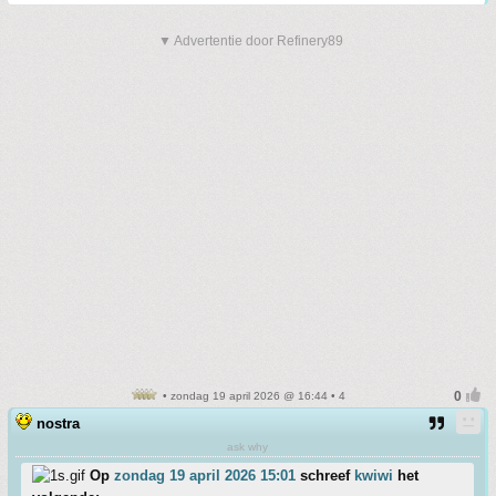
▼ Advertentie door Refinery89
• zondag 19 april 2026 @ 16:44 • 4
nostra
ask why
Op
zondag 19 april 2026 15:01
schreef
kwiwi
het