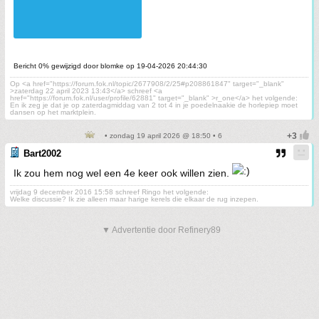
Bericht 0% gewijzigd door blomke op 19-04-2026 20:44:30
Op <a href="https://forum.fok.nl/topic/2677908/2/25#p208861847" target="_blank"
>zaterdag 22 april 2023 13:43</a> schreef <a
href="https://forum.fok.nl/user/profile/62881" target="_blank" >r_one</a> het volgende:
En ik zeg je dat je op zaterdagmiddag van 2 tot 4 in je poedelnaakie de horlepiep moet
dansen op het marktplein.
• zondag 19 april 2026 @ 18:50 • 6
Bart2002
Ik zou hem nog wel een 4e keer ook willen zien.
vrijdag 9 december 2016 15:58 schreef Ringo het volgende:
Welke discussie? Ik zie alleen maar harige kerels die elkaar de rug inzepen.
▼ Advertentie door Refinery89