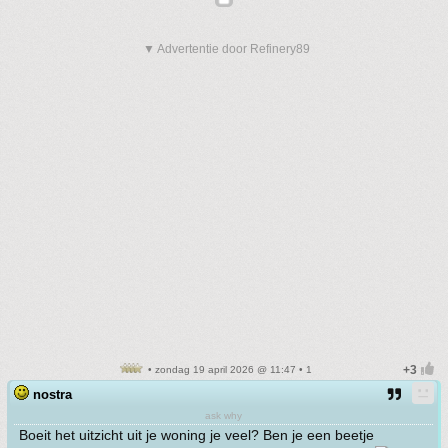
▼ Advertentie door Refinery89
• zondag 19 april 2026 @ 11:47 • 1
nostra
ask why
Boeit het uitzicht uit je woning je veel? Ben je een beetje