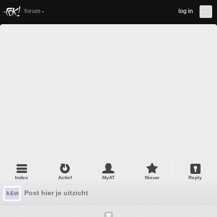
forum
log in
Index
Actief
MyAT
Nieuw
Reply
Post hier je uitzicht
k&w