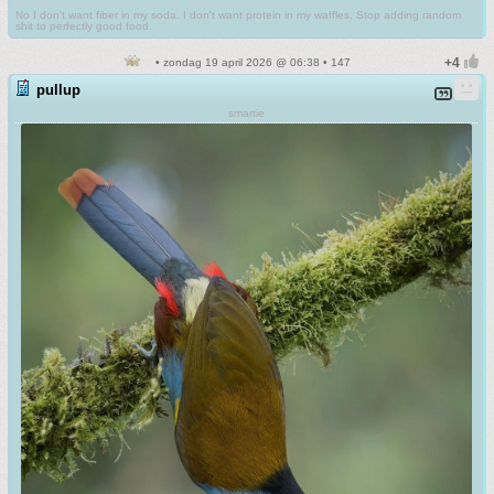
No I don't want fiber in my soda. I don't want protein in my waffles. Stop adding random
shit to perfectly good food.
• zondag 19 april 2026 @ 06:38 • 147
pullup
smartie