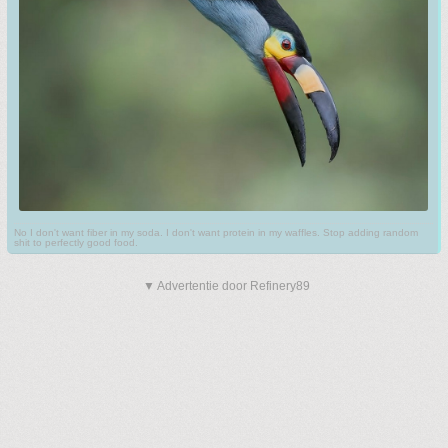
No I don't want fiber in my soda. I don't want protein in my waffles. Stop adding random
shit to perfectly good food.
▼ Advertentie door Refinery89