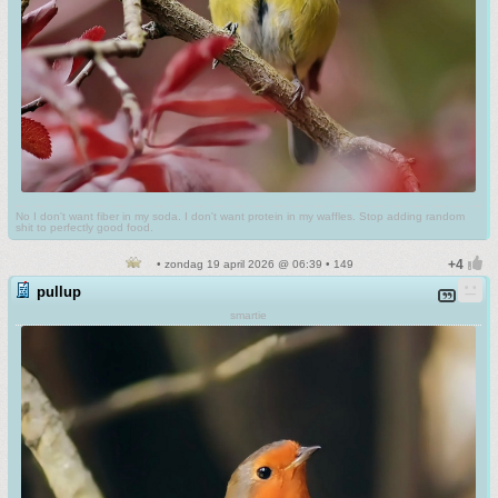
No I don't want fiber in my soda. I don't want protein in my waffles. Stop adding random
shit to perfectly good food.
• zondag 19 april 2026 @ 06:39 • 149
pullup
smartie