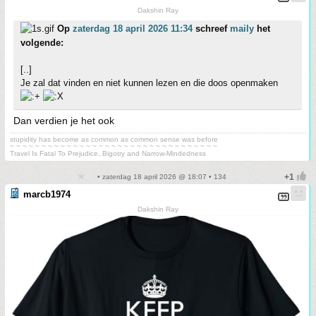
Dakshin Ray
Op
zaterdag 18 april 2026 11:34
schreef
maily
het
volgende:
[..]
Je zal dat vinden en niet kunnen lezen en die doos openmaken
Dan verdien je het ook
stupidity has become as common as common sense was before
~ ~ ~ ~ ~ ~ ~ ~ ~ ~ ~ ~ ~ ~ ~ ~ ~ ~ ~ ~ ~ ~ ~ ~ ~ ~ ~ ~ ~ ~ ~ ~ ~
Travel Is Fatal To Prejudice, Bigotry and Narrow-Mindedness
• zaterdag 18 april 2026 @ 18:07 • 134
marcb1974
Dakshin Ray