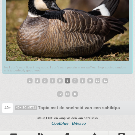
No I don't want fiber in my soda. I don't want protein in my waffles. Stop adding random
shit to perfectly good food.
1
2
3
4
5
6
7
8
9
10
11
12
13
Topic met de snelheid van een schildpad !!
40+
40+ SC #5711
steun FOK! en koop via een van deze links
Coolblue
Bitvavo