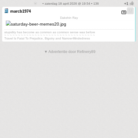
• zaterdag 18 april 2026 @ 19:54 • 136
marcb1974
Dakshin Ray
stupidity has become as common as common sense was before
~ ~ ~ ~ ~ ~ ~ ~ ~ ~ ~ ~ ~ ~ ~ ~ ~ ~ ~ ~ ~ ~ ~ ~ ~ ~ ~ ~ ~ ~ ~ ~ ~
Travel Is Fatal To Prejudice, Bigotry and Narrow-Mindedness
▼ Advertentie door Refinery89