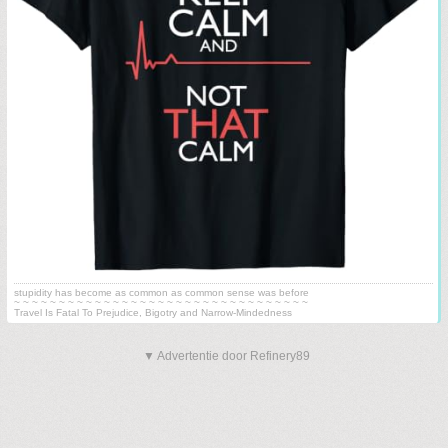
stupidity has become as common as common sense was before
~ ~ ~ ~ ~ ~ ~ ~ ~ ~ ~ ~ ~ ~ ~ ~ ~ ~ ~ ~ ~ ~ ~ ~ ~ ~ ~ ~ ~ ~ ~ ~ ~
Travel Is Fatal To Prejudice, Bigotry and Narrow-Mindedness
▼ Advertentie door Refinery89