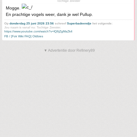
Tochtige zeester
Mogge.
En prachtige vogels weer, dank je wel Pullup.
Op
donderdag 25 juni 2026 23:56
schreef
Superbadeendje
het volgende:
Jou naam is vanaf nu: Tochtige Zeester.
https://www.youtube.com/watch?v=lQ6jZgMaZk4
FB / [Fok Wiki FAQ] Oldbies
▼ Advertentie door Refinery89