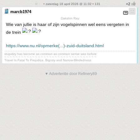
• zaterdag 18 april 2026 @ 11:32 • 131
marcb1974
Dakshin Ray
Wie van jullie is haar of zijn vogelspinnen wel eens vergeten in
de trein
https://www.nu.nl/opmerke(...)-zuid-duitsland.html
stupidity has become as common as common sense was before
~ ~ ~ ~ ~ ~ ~ ~ ~ ~ ~ ~ ~ ~ ~ ~ ~ ~ ~ ~ ~ ~ ~ ~ ~ ~ ~ ~ ~ ~ ~ ~ ~
Travel Is Fatal To Prejudice, Bigotry and Narrow-Mindedness
▼ Advertentie door Refinery89