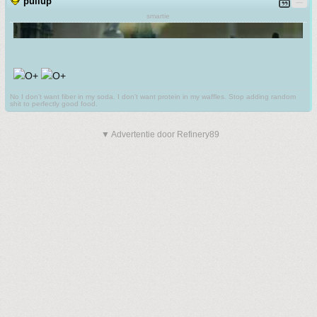
pullup
smartie
No I don't want fiber in my soda. I don't want protein in my waffles. Stop adding random
shit to perfectly good food.
▼ Advertentie door Refinery89