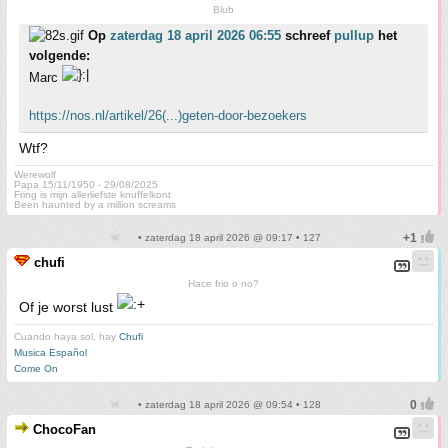
Blub
Op
zaterdag 18 april 2026 06:55
schreef
pullup
het
volgende:
Marc
https://nos.nl/artikel/26(...)geten-door-bezoekers
Wtf?
Werewolf
Papa 15/11/1950 - 29/08/2025
Fring is mijn allerliefste knuffelkont
Been haunted by a million screams
• zaterdag 18 april 2026 @ 09:17 • 127
chufi
Hace frio o no?
Of je worst lust
Cuando haya sol, hay
Chufi
Musica Español
Come On
• zaterdag 18 april 2026 @ 09:54 • 128
ChocoFan