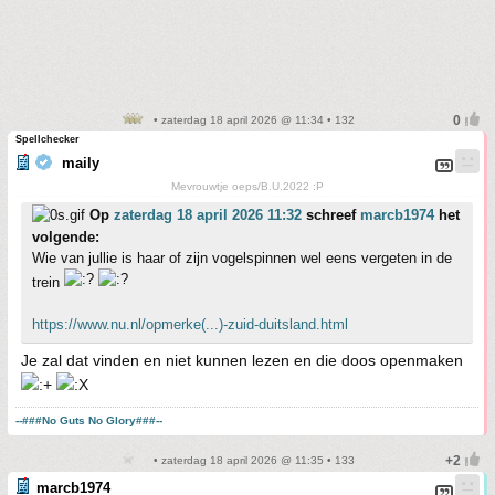
• zaterdag 18 april 2026 @ 11:34 • 132
Spellchecker
maily
Mevrouwtje oeps/B.U.2022 :P
Op
zaterdag 18 april 2026 11:32
schreef
marcb1974
het
volgende:
Wie van jullie is haar of zijn vogelspinnen wel eens vergeten in de
trein
https://www.nu.nl/opmerke(...)-zuid-duitsland.html
Je zal dat vinden en niet kunnen lezen en die doos openmaken
--###No Guts No Glory###--
• zaterdag 18 april 2026 @ 11:35 • 133
marcb1974