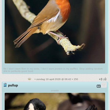
No I don't want fiber in my soda. I don't want protein in my waffles. Stop adding random
shit to perfectly good food.
• zondag 19 april 2026 @ 06:42 • 150
pullup
smartie