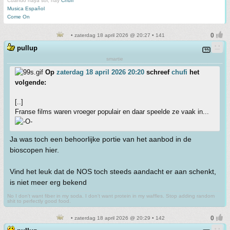
Cuando haya sol, hay
Chufi
Musica Español
Come On
• zaterdag 18 april 2026 @ 20:27 • 141
pullup
smartie
Op
zaterdag 18 april 2026 20:20
schreef
chufi
het
volgende:
[..]
Franse films waren vroeger populair en daar speelde ze vaak in...
Ja was toch een behoorlijke portie van het aanbod in de
bioscopen hier.
Vind het leuk dat de NOS toch steeds aandacht er aan schenkt,
is niet meer erg bekend
No I don't want fiber in my soda. I don't want protein in my waffles. Stop adding random
shit to perfectly good food.
• zaterdag 18 april 2026 @ 20:29 • 142