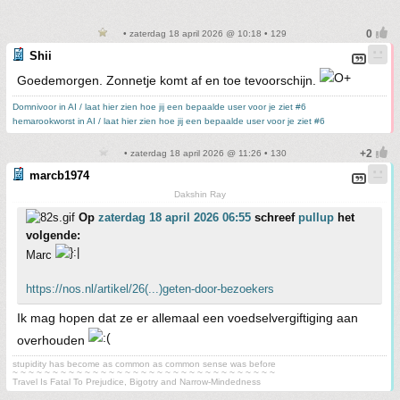
• zaterdag 18 april 2026 @ 10:18 • 129
Shii
Goedemorgen. Zonnetje komt af en toe tevoorschijn.
Domnivoor in AI / laat hier zien hoe jij een bepaalde user voor je ziet #6
hemarookworst in AI / laat hier zien hoe jij een bepaalde user voor je ziet #6
• zaterdag 18 april 2026 @ 11:26 • 130
marcb1974
Dakshin Ray
Op
zaterdag 18 april 2026 06:55
schreef
pullup
het
volgende:
Marc
https://nos.nl/artikel/26(...)geten-door-bezoekers
Ik mag hopen dat ze er allemaal een voedselvergiftiging aan
overhouden
stupidity has become as common as common sense was before
~ ~ ~ ~ ~ ~ ~ ~ ~ ~ ~ ~ ~ ~ ~ ~ ~ ~ ~ ~ ~ ~ ~ ~ ~ ~ ~ ~ ~ ~ ~ ~ ~
Travel Is Fatal To Prejudice, Bigotry and Narrow-Mindedness