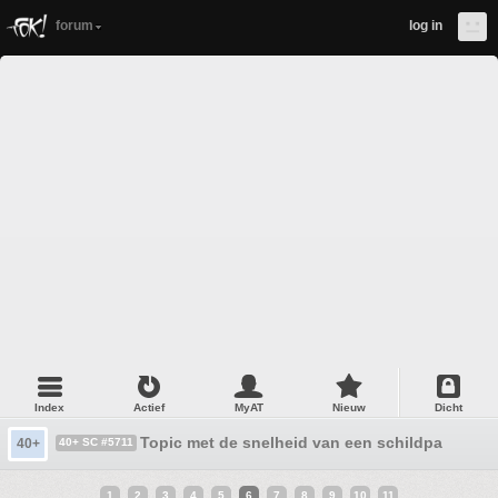
forum
log in
Index
Actief
MyAT
Nieuw
Dicht
Topic met de snelheid van een schildpad !!
40+
40+ SC #5711
1
2
3
4
5
6
7
8
9
10
11