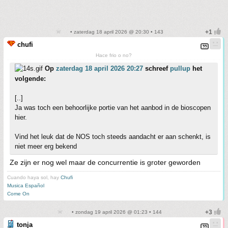
• zaterdag 18 april 2026 @ 20:30 • 143
chufi
Hace frio o no?
Op
zaterdag 18 april 2026 20:27
schreef
pullup
het
volgende:
[..]
Ja was toch een behoorlijke portie van het aanbod in de bioscopen
hier.
Vind het leuk dat de NOS toch steeds aandacht er aan schenkt, is
niet meer erg bekend
Ze zijn er nog wel maar de concurrentie is groter geworden
Cuando haya sol, hay
Chufi
Musica Español
Come On
• zondag 19 april 2026 @ 01:23 • 144
tonja