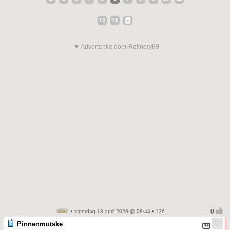
12
13
▼ Advertentie door Refinery89
• zaterdag 18 april 2026 @ 08:44 • 126
Pinnenmutske