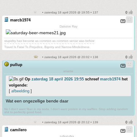
• zaterdag 18 april 2026 @ 19:55 • 137
marcb1974
Dakshin Ray
stupidity has become as common as common sense was before
~ ~ ~ ~ ~ ~ ~ ~ ~ ~ ~ ~ ~ ~ ~ ~ ~ ~ ~ ~ ~ ~ ~ ~ ~ ~ ~ ~ ~ ~ ~ ~ ~
Travel Is Fatal To Prejudice, Bigotry and Narrow-Mindedness
• zaterdag 18 april 2026 @ 20:02 • 138
pullup
smartie
Op
zaterdag 18 april 2026 19:55
schreef
marcb1974
het
volgende:
[
afbeelding
]
Wat een ongezellige bende daar
No I don't want fiber in my soda. I don't want protein in my waffles. Stop adding random
shit to perfectly good food.
• zaterdag 18 april 2026 @ 20:12 • 139
camilero
tufkatufka...