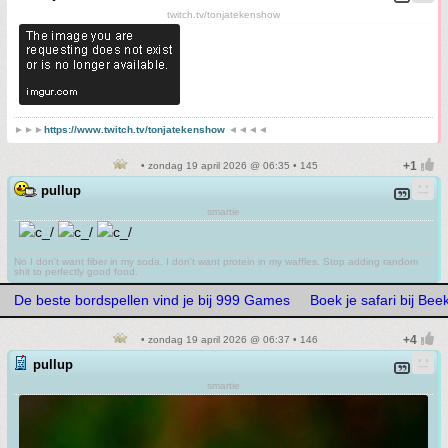
twitch.tv/tonjatekenshow
►►►
https://www.twitch.tv/tonjatekenshow
◄◄◄◄
• zondag 19 april 2026 @ 06:35 • 145
pullup
smartie
No I don't want fiber in my soda. I don't want protein in my waffles. Stop adding random
shit to perfectly good food.
De beste bordspellen vind je bij 999 Games
Boek je safari bij Be
• zondag 19 april 2026 @ 06:37 • 146
pullup
smartie