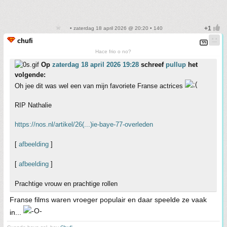
• zaterdag 18 april 2026 @ 20:20 • 140
chufi
Hace frio o no?
Op
zaterdag 18 april 2026 19:28
schreef
pullup
het
volgende:
Oh jee dit was wel een van mijn favoriete Franse actrices
RIP Nathalie
https://nos.nl/artikel/26(...)ie-baye-77-overleden
[
afbeelding
]
[
afbeelding
]
Prachtige vrouw en prachtige rollen
Franse films waren vroeger populair en daar speelde ze vaak
in...