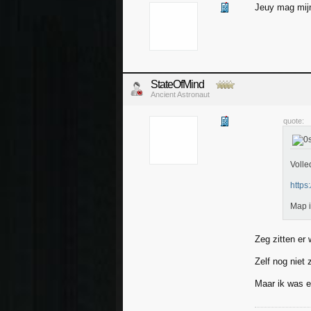
Jeuy mag mijn
StateOfMind
Ancient Astronaut
quote:
Volle
https
Map i
Zeg zitten er
Zelf nog niet
Maar ik was e