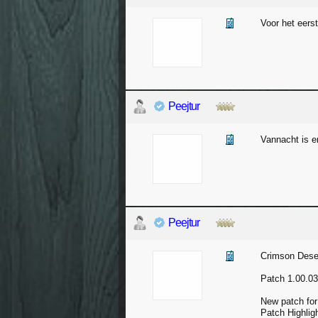
Voor het eers
Peejtur
Vannacht is e
Peejtur
Crimson Des
Patch 1.00.03 
New patch for 
Patch Highlig