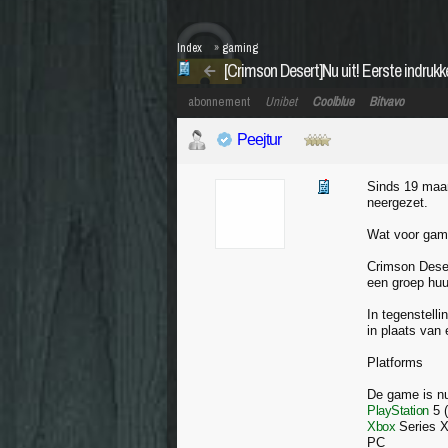
Index
»
gaming
[Crimson Desert]Nu uit! Eerste indrukk
abonnement
Unibet
Coolblue
Bitvavo
Peejtur
Sinds 19 maar
neergezet.
Wat voor gam
Crimson Deser
een groep huu
In tegenstelli
in plaats van
Platforms
De game is nu
PlayStation
5 (
Xbox
Series X
PC