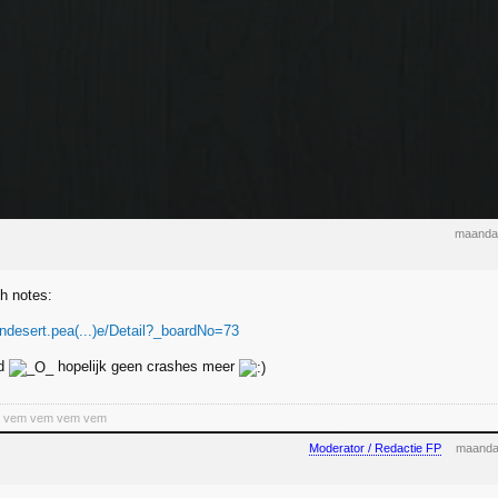
maanda
ch notes:
ondesert.pea(...)e/Detail?_boardNo=73
ed
hopelijk geen crashes meer
a vem vem vem vem
Moderator / Redactie FP
maanda