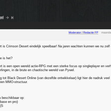
en!
Moderator / Redactie FP
maanda
t is Crimson Desert eindelijk speelbaar! Na jaren wachten kunnen we nu zelf
e is het?
t is een open wereld actie-RPG met een sterke focus op singleplayer en verhaa
rlingen, in de brute en chaotische wereld van Pywel.
ng tot Black Desert Online (van dezelfde ontwikkelaar) ligt hier de nadruk vee
 een MMO-structuur.
 beschikbaar op:
base en pro)
|S