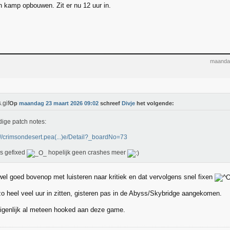
 kamp opbouwen. Zit er nu 12 uur in.
maanda
Op
maandag 23 maart 2026 09:02
schreef
Divje
het volgende:
dige patch notes:
://crimsondesert.pea(...)e/Detail?_boardNo=73
s gefixed
hopelijk geen crashes meer
 wel goed bovenop met luisteren naar kritiek en dat vervolgens snel fixen
 zo heel veel uur in zitten, gisteren pas in de Abyss/Skybridge aangekomen.
igenlijk al meteen hooked aan deze game.