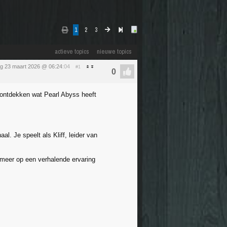
1
2
3
actieve topics
nieuwe topics
g 23 maart 2026 @ 06:24
:04
#1
 ontdekken wat Pearl Abyss heeft
l. Je speelt als Kliff, leider van
l meer op een verhalende ervaring