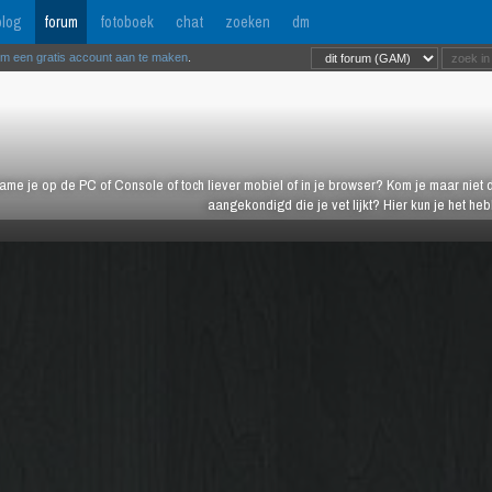
log
forum
fotoboek
chat
zoeken
dm
om een gratis account aan te maken
.
ame je op de PC of Console of toch liever mobiel of in je browser? Kom je maar niet d
aangekondigd die je vet lijkt? Hier kun je het h