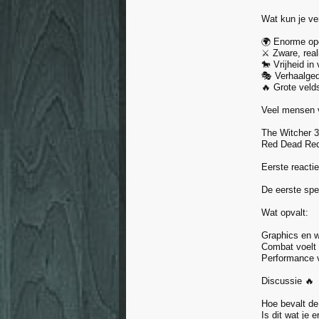
Wat kun je v
🌍 Enorme ope
⚔️ Zware, rea
🐎 Vrijheid i
🎭 Verhaalge
🔥 Grote veld
Veel mensen v
The Witcher 3
Red Dead Red
Eerste reacti
De eerste spel
Wat opvalt:
Graphics en w
Combat voelt 
Performance v
Discussie 🔥
Hoe bevalt de
Is dit wat je 