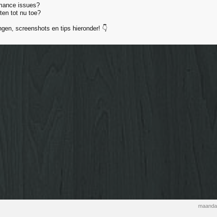
rmance issues?
en tot nu toe?
ngen, screenshots en tips hieronder! 👇
maanda