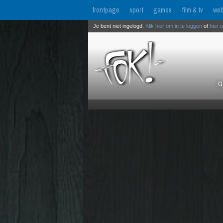
frontpage
sport
games
film & tv
web
Je bent niet ingelogd.
Klik hier om in te loggen
of
hier 
G