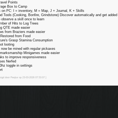
ravel Points
orage Box to Camp
 on PC: I = inventory, M = Map, J + Journal, K + Skills
nd Tools (Cooking, Bonfire, Grindstone) Discover automatically and get add
 observe a skill once to learn
ber of Hits to Log Trees
ing QTE made easier
rows from Braziers made easier
 Restored from Food
ture's Grasp Stamina Consumption
ot looting
 now be mined with regular pickaxes
d marksmanship Minigames made easier
aks to improve responsiveness
ses Nerfed
0hz toggle in settings
rt
zigd door Peejtur op 23-03-2026 07:53
:07
]