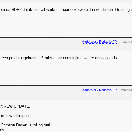
t sinds RDR2 dat ik niet wil werken, maar deze wereld in wil duiken. Genots
Moderator / Redactie FP
maanda
r een patch uitgebracht. Straks maar eens kijken wat er aangepast is.
Moderator / Redactie FP
maanda
ert NEW UPDATE.
is now rolling out.
Crimson Desert is rolling out!
hts: