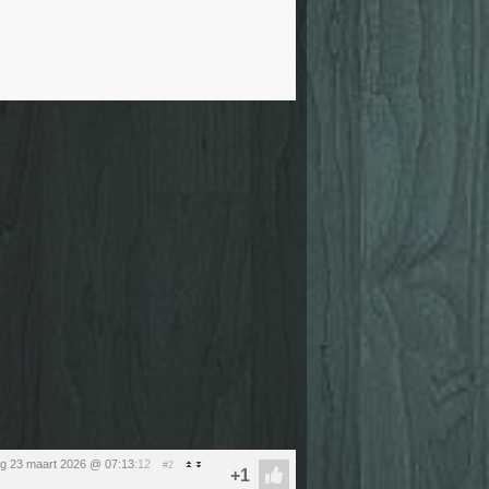
g 23 maart 2026 @ 07:13
:12
#2