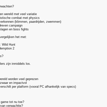
erwachten?
n wereld met veel variatie
listische combat met physics
n verkennen (klimmen, paardrijden, zwemmen)
dreven campaign
slagen en boss fights
ergelijken het met:
: Wild Hunt
emption 2
es?
ers zijn inmiddels los.
ereld worden veel geprezen
zwaar en impactvol
erschilt per platform (vooral PC afhankelijk van specs)
 game tot nu toe?
ervan verwachtte?