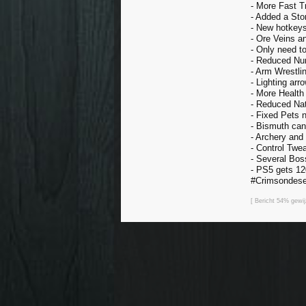
- More Fast T
- Added a St
- New hotkeys
- Ore Veins a
- Only need to
- Reduced Num
- Arm Wrestl
- Lighting ar
- More Health
- Reduced Na
- Fixed Pets n
- Bismuth can
- Archery an
- Control Twe
- Several Bos
- PS5 gets 12
#Crimsondese
[ Bericht 54% gewij