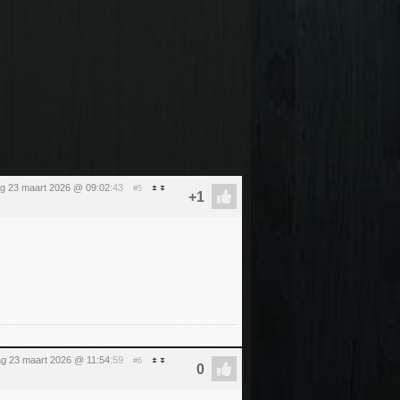
g 23 maart 2026 @ 09:02
:43
#5
g 23 maart 2026 @ 11:54
:59
#6