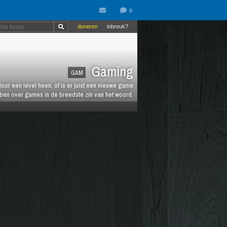
doneren
inbreuk?
Gaming
GAM
oor een level heen, of is er juist een nieuwe game
ebben over games in de breedste zin van het woord.