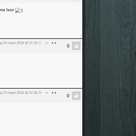
game hoor
g 23 maart 2026 @ 07:32
:21
#3
g 23 maart 2026 @ 07:35
:30
#4