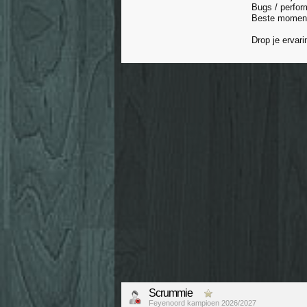
Bugs / perfo
Beste moment
Drop je ervari
Scrummie
Feyenoord kampioen 2026/2027