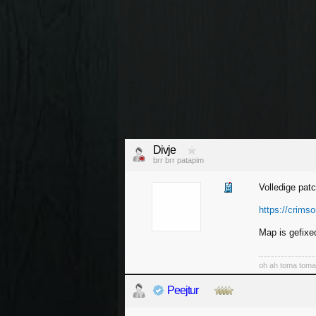
Divje
brr brr patapim
Volledige pat
https://crims
Map is gefix
oh ah toma tom
Peejtur