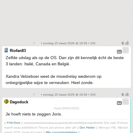
• zondag 15 maart 2026 @ 18:56 • 242
Riofan83
Zelfde uitslag als op de OS. Dan zijn dit kennelijk écht de beste
3 landen: Italië, Canada en België.
Xandra Velzeboer weet de mixedrelay wederom op
onbegrijpelijke wijze te verneuken. Heel zonde.
• zondag 15 maart 2026 @ 18:56 • 243
Dagoduck
Karel (2003-2022)
Je hoeft niets te zeggen Joris.
||
FOK!Stok
|| tatatatatataatatatattaaaaapiediedieuwtididipieuwpidibididi She said I'll throw
myself away pididididum They're just photos after all! ||
Den Helder
|| Winnaar VBL Wijndal-
award 2020: beste AZ-user! ||
Mijn concertstatistieken
||