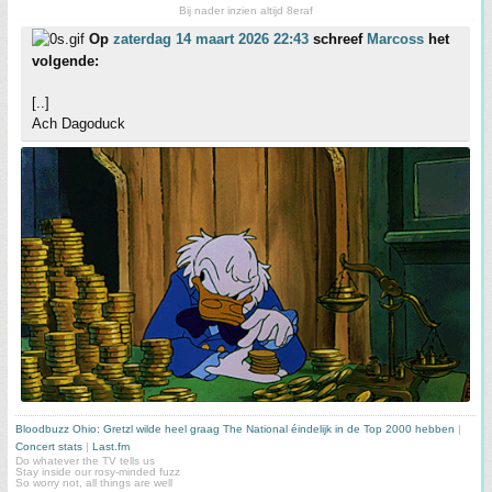
Bij nader inzien altijd 8eraf
Op
zaterdag 14 maart 2026 22:43
schreef
Marcoss
het
volgende:
[..]
Ach Dagoduck
Bloodbuzz Ohio: Gretzl wilde heel graag The National éindelijk in de Top 2000 hebben
|
Concert stats
|
Last.fm
Do whatever the TV tells us
Stay inside our rosy-minded fuzz
So worry not, all things are well