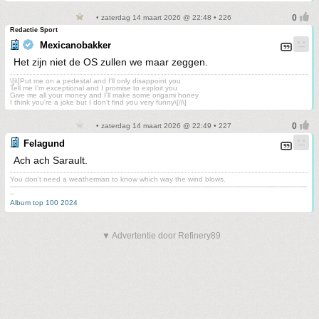
• zaterdag 14 maart 2026 @ 22:48 • 226
Redactie Sport
Mexicanobakker
Het zijn niet de OS zullen we maar zeggen.
\[i\]Put me on a pedestal and I'll only disappoint you
Tell me I'm exceptional and I promise to exploit you
Give me all your money and I'll make some origami honey
I think you're a joke but I don't find you very funny\[/i\]
• zaterdag 14 maart 2026 @ 22:49 • 227
Felagund
Ach ach Sarault.
You don't need a weatherman to know which way the wind blows.
-------------------------------------------------------------------------------------------------------------------------------------------
--
Album top 100 2024
▼ Advertentie door Refinery89