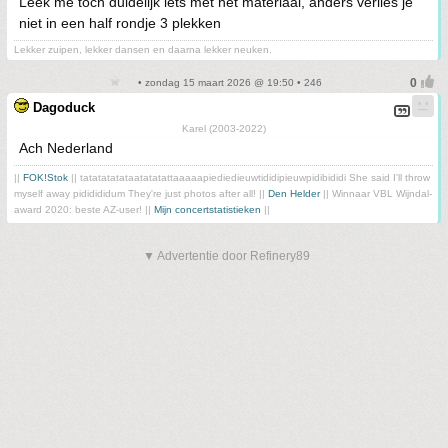
Leek me toch duidelijk iets met het materiaal, anders verlies je
niet in een half rondje 3 plekken
Lekker zuipen, lekker dansen en daarna lekker neuken.
• zondag 15 maart 2026 @ 19:50 • 246
Dagoduck
Karel (2003-2022)
Ach Nederland
||
FOK!Stok
|| tatatatatataatatatattaaaaapiediedieuwtididipieuwpidibididi She said I'll throw
myself away pididididum They're just photos after all! ||
Den Helder
|| Winnaar VBL Wijndal-
award 2020: beste AZ-user! ||
Mijn concertstatistieken
||
▼ Advertentie door Refinery89