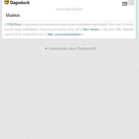
Dagoduck
Karel (2003-2022)
Makkie.
||
FOK!Stok
|| tatatatatataatatatattaaaaapiediedieuwtididipieuwpidibididi She said I'll throw
myself away pididididum They're just photos after all! ||
Den Helder
|| Winnaar VBL Wijndal-
award 2020: beste AZ-user! ||
Mijn concertstatistieken
||
▼ Advertentie door Refinery89