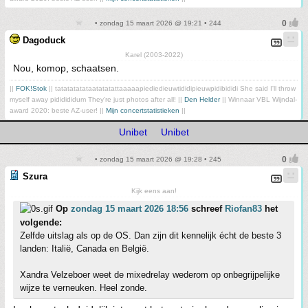
• zondag 15 maart 2026 @ 19:21 • 244
Dagoduck
Karel (2003-2022)
Nou, komop, schaatsen.
||
FOK!Stok
|| tatatatatataatatatattaaaaapiediedieuwtididipieuwpidibididi She said I'll throw
myself away pididididum They're just photos after all! ||
Den Helder
|| Winnaar VBL Wijndal-
award 2020: beste AZ-user! ||
Mijn concertstatistieken
||
Unibet
Unibet
• zondag 15 maart 2026 @ 19:28 • 245
Szura
Kijk eens aan!
Op
zondag 15 maart 2026 18:56
schreef
Riofan83
het
volgende:
Zelfde uitslag als op de OS. Dan zijn dit kennelijk écht de beste 3
landen: Italië, Canada en België.
Xandra Velzeboer weet de mixedrelay wederom op onbegrijpelijke
wijze te verneuken. Heel zonde.