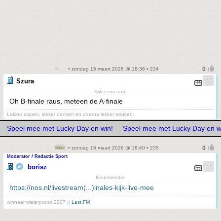
• zondag 15 maart 2026 @ 18:36 • 234
Szura
Kijk eens aan!
Oh B-finale raus, meteen de A-finale
Lekker zuipen, lekker dansen en daarna lekker neuken.
Speel mee met Lucky Day en win!
Speel mee met Lucky Day en w
• zondag 15 maart 2026 @ 18:40 • 235
Moderator / Redactie Sport
borisz
Keurmeester
https://nos.nl/livestream(...)inales-kijk-live-mee
winnaar wielerprono 2007 :)
Last.FM