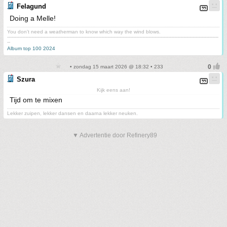
Felagund
Doing a Melle!
You don't need a weatherman to know which way the wind blows.
-------------------------------------------------------------------------------------------------------------------------------------------
--
Album top 100 2024
• zondag 15 maart 2026 @ 18:32 • 233
Szura
Kijk eens aan!
Tijd om te mixen
Lekker zuipen, lekker dansen en daarna lekker neuken.
▼ Advertentie door Refinery89