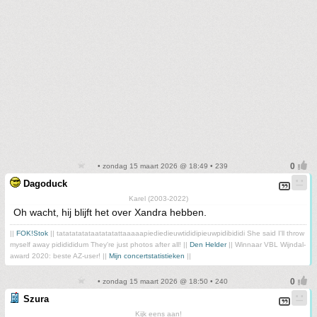
• zondag 15 maart 2026 @ 18:49 • 239
Dagoduck
Karel (2003-2022)
Oh wacht, hij blijft het over Xandra hebben.
||
FOK!Stok
|| tatatatatataatatatattaaaaapiediedieuwtididipieuwpidibididi She said I'll throw
myself away pididididum They're just photos after all! ||
Den Helder
|| Winnaar VBL Wijndal-
award 2020: beste AZ-user! ||
Mijn concertstatistieken
||
• zondag 15 maart 2026 @ 18:50 • 240
Szura
Kijk eens aan!