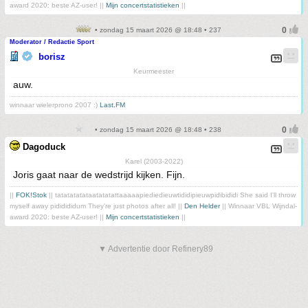
award 2020: beste AZ-user! ||
Mijn concertstatistieken
||
• zondag 15 maart 2026 @ 18:48 • 237
Moderator / Redactie Sport
borisz
Keurmeester
auw.
winnaar wielerprono 2007 :)
Last.FM
• zondag 15 maart 2026 @ 18:48 • 238
Dagoduck
Karel (2003-2022)
Joris gaat naar de wedstrijd kijken. Fijn.
||
FOK!Stok
|| tatatatatataatatatattaaaaapiediedieuwtididipieuwpidibididi She said I'll throw
myself away pididididum They're just photos after all! ||
Den Helder
|| Winnaar VBL Wijndal-
award 2020: beste AZ-user! ||
Mijn concertstatistieken
||
▼ Advertentie door Refinery89