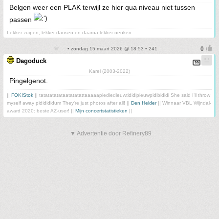
Belgen weer een PLAK terwijl ze hier qua niveau niet tussen
passen
Lekker zuipen, lekker dansen en daarna lekker neuken.
• zondag 15 maart 2026 @ 18:53 • 241
Dagoduck
Karel (2003-2022)
Pingelgenot.
||
FOK!Stok
|| tatatatatataatatatattaaaaapiediedieuwtididipieuwpidibididi She said I'll throw
myself away pididididum They're just photos after all! ||
Den Helder
|| Winnaar VBL Wijndal-
award 2020: beste AZ-user! ||
Mijn concertstatistieken
||
▼ Advertentie door Refinery89