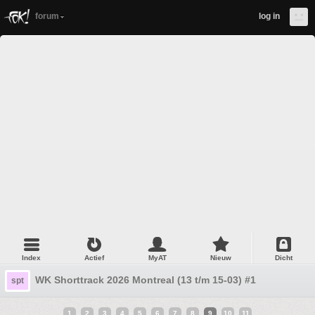
forum
log in
Index
Actief
MyAT
Nieuw
Dicht
WK Shorttrack 2026 Montreal (13 t/m 15-03) #1
spt
1
2
3
4
5
6
7
8
9
10
11