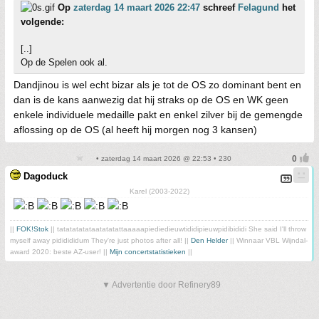
Op
zaterdag 14 maart 2026 22:47
schreef
Felagund
het
volgende:
[..]
Op de Spelen ook al.
Dandjinou is wel echt bizar als je tot de OS zo dominant bent en
dan is de kans aanwezig dat hij straks op de OS en WK geen
enkele individuele medaille pakt en enkel zilver bij de gemengde
aflossing op de OS (al heeft hij morgen nog 3 kansen)
• zaterdag 14 maart 2026 @ 22:53 • 230
Dagoduck
Karel (2003-2022)
||
FOK!Stok
|| tatatatatataatatatattaaaaapiediedieuwtididipieuwpidibididi She said I'll throw
myself away pididididum They're just photos after all! ||
Den Helder
|| Winnaar VBL Wijndal-
award 2020: beste AZ-user! ||
Mijn concertstatistieken
||
▼ Advertentie door Refinery89