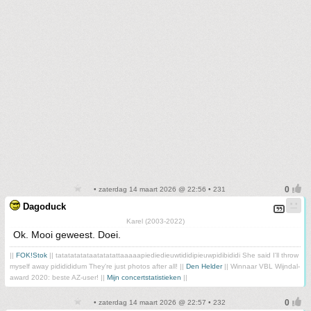
• zaterdag 14 maart 2026 @ 22:56 • 231
Dagoduck
Karel (2003-2022)
Ok. Mooi geweest. Doei.
||
FOK!Stok
|| tatatatatataatatatattaaaaapiediedieuwtididipieuwpidibididi She said I'll throw
myself away pididididum They're just photos after all! ||
Den Helder
|| Winnaar VBL Wijndal-
award 2020: beste AZ-user! ||
Mijn concertstatistieken
||
• zaterdag 14 maart 2026 @ 22:57 • 232