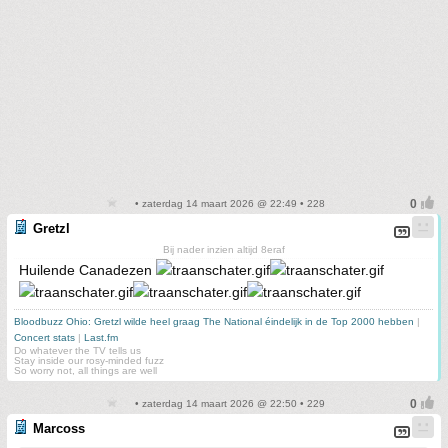
• zaterdag 14 maart 2026 @ 22:49 • 228
Gretzl
Bij nader inzien altijd 8eraf
Huilende Canadezen
Bloodbuzz Ohio: Gretzl wilde heel graag The National éindelijk in de Top 2000 hebben
|
Concert stats
|
Last.fm
Do whatever the TV tells us
Stay inside our rosy-minded fuzz
So worry not, all things are well
• zaterdag 14 maart 2026 @ 22:50 • 229
Marcoss