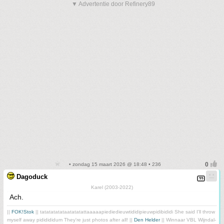
▼ Advertentie door Refinery89
• zondag 15 maart 2026 @ 18:48 • 236
Dagoduck
Karel (2003-2022)
Ach.
||
FOK!Stok
|| tatatatatataatatatattaaaaapiediedieuwtididipieuwpidibididi She said I'll throw
myself away pididididum They're just photos after all! ||
Den Helder
|| Winnaar VBL Wijndal-