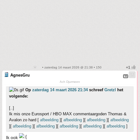
• zaterdag 14 maart 2026 @ 21:38 • 150
AgnesGru
Ach Djurmeen
Op
zaterdag 14 maart 2026 21:34
schreef
Gretzl
het
volgende:
[..]
Ik mis onze Eurosport / HBO MAX commentaargoden Thomas &
Avalon zo hard [
afbeelding
][
afbeelding
][
afbeelding
][
afbeelding
][
afbeelding
][
afbeelding
][
afbeelding
][
afbeelding
][
afbeelding
]
Ik ook