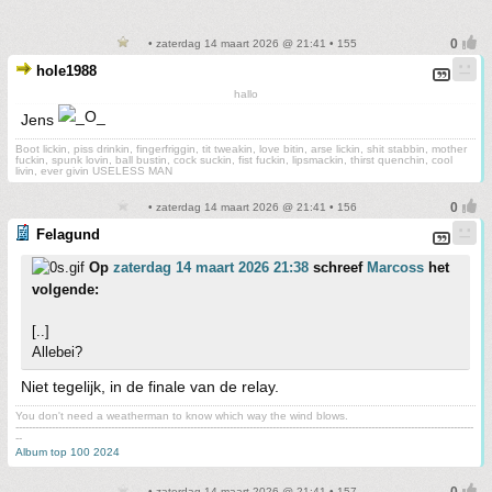
• zaterdag 14 maart 2026 @ 21:41 • 155
hole1988
hallo
Jens
Boot lickin, piss drinkin, fingerfriggin, tit tweakin, love bitin, arse lickin, shit stabbin, mother
fuckin, spunk lovin, ball bustin, cock suckin, fist fuckin, lipsmackin, thirst quenchin, cool
livin, ever givin USELESS MAN
• zaterdag 14 maart 2026 @ 21:41 • 156
Felagund
Op
zaterdag 14 maart 2026 21:38
schreef
Marcoss
het
volgende:
[..]
Allebei?
Niet tegelijk, in de finale van de relay.
You don't need a weatherman to know which way the wind blows.
-------------------------------------------------------------------------------------------------------------------------------------------
--
Album top 100 2024
• zaterdag 14 maart 2026 @ 21:41 • 157