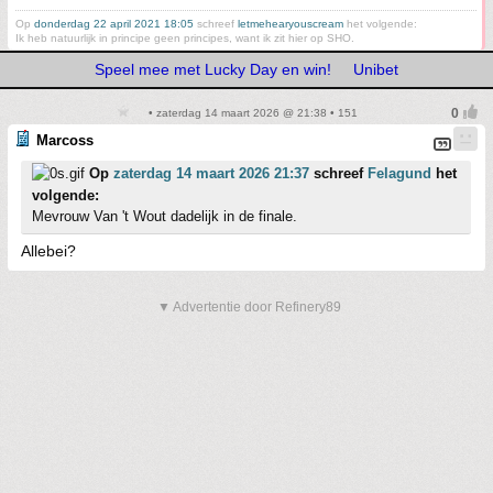
Op
donderdag 22 april 2021 18:05
schreef
letmehearyouscream
het volgende:
Ik heb natuurlijk in principe geen principes, want ik zit hier op SHO.
Speel mee met Lucky Day en win!
Unibet
• zaterdag 14 maart 2026 @ 21:38 • 151
Marcoss
Op
zaterdag 14 maart 2026 21:37
schreef
Felagund
het
volgende:
Mevrouw Van 't Wout dadelijk in de finale.
Allebei?
▼ Advertentie door Refinery89