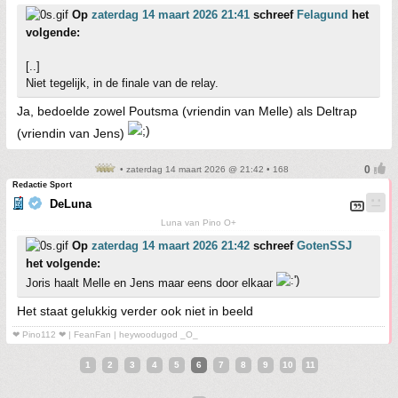
Op
zaterdag 14 maart 2026 21:41
schreef
Felagund
het
volgende:
[..]
Niet tegelijk, in de finale van de relay.
Ja, bedoelde zowel Poutsma (vriendin van Melle) als Deltrap
(vriendin van Jens)
• zaterdag 14 maart 2026 @ 21:42 • 168
Redactie Sport
DeLuna
Luna van Pino O+
Op
zaterdag 14 maart 2026 21:42
schreef
GotenSSJ
het volgende:
Joris haalt Melle en Jens maar eens door elkaar
Het staat gelukkig verder ook niet in beeld
❤ Pino112 ❤ | FeanFan | heywoodugod _O_
1
2
3
4
5
6
7
8
9
10
11