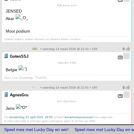
Kijk eens aan!
JENSED
Akar
Mooi podium
Lekker zuipen, lekker dansen en daarna lekker neuken.
• zaterdag 14 maart 2026 @ 21:41 • 159
GotenSSJ
eilander 4-life
Belgie
Xbox Live Gamertag : ThaD16
• zaterdag 14 maart 2026 @ 21:41 • 160
AgnesGru
Ach Djurmeen
Jens
Op
donderdag 22 april 2021 18:05
schreef
letmehearyouscream
het volgende:
Ik heb natuurlijk in principe geen principes, want ik zit hier op SHO.
Speel mee met Lucky Day en win!
Speel mee met Lucky Day en w