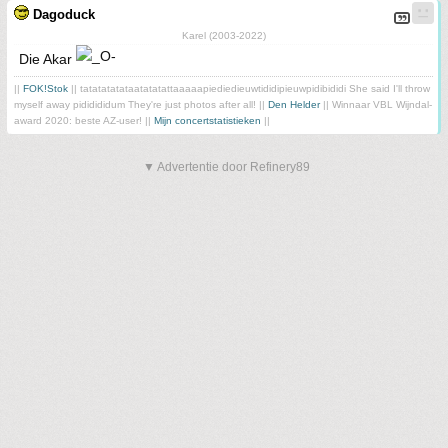
Dagoduck
Karel (2003-2022)
Die Akar
||
FOK!Stok
|| tatatatatataatatatattaaaaapiediedieuwtididipieuwpidibididi She said I'll throw
myself away pididididum They're just photos after all! ||
Den Helder
|| Winnaar VBL Wijndal-
award 2020: beste AZ-user! ||
Mijn concertstatistieken
||
▼ Advertentie door Refinery89