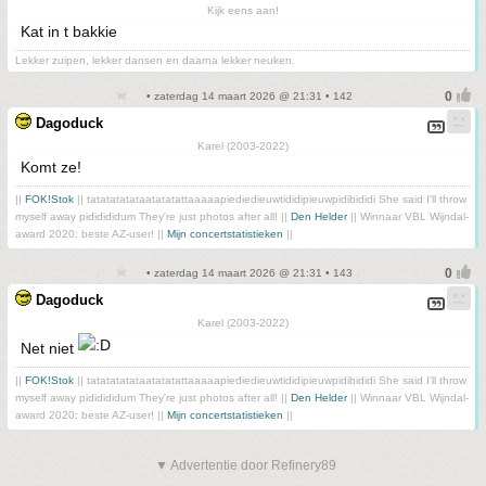
Kijk eens aan!
Kat in t bakkie
Lekker zuipen, lekker dansen en daarna lekker neuken.
• zaterdag 14 maart 2026 @ 21:31 • 142
Dagoduck
Karel (2003-2022)
Komt ze!
||
FOK!Stok
|| tatatatatataatatatattaaaaapiediedieuwtididipieuwpidibididi She said I'll throw
myself away pididididum They're just photos after all! ||
Den Helder
|| Winnaar VBL Wijndal-
award 2020: beste AZ-user! ||
Mijn concertstatistieken
||
• zaterdag 14 maart 2026 @ 21:31 • 143
Dagoduck
Karel (2003-2022)
Net niet
||
FOK!Stok
|| tatatatatataatatatattaaaaapiediedieuwtididipieuwpidibididi She said I'll throw
myself away pididididum They're just photos after all! ||
Den Helder
|| Winnaar VBL Wijndal-
award 2020: beste AZ-user! ||
Mijn concertstatistieken
||
▼ Advertentie door Refinery89