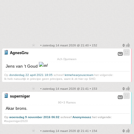
• zaterdag 14 maart 2026 @ 21:40 • 152
AgnesGru
Ach Djurmeen
Jens van ‘t Goud
Op
donderdag 22 april 2021 18:05
schreef
letmehearyouscream
het volgende:
Ik heb natuurlijk in principe geen principes, want ik zit hier op SHO.
• zaterdag 14 maart 2026 @ 21:41 • 153
superniger
90+3 Ramos
Akar brons.
Op
woensdag 9 november 2016 06:02
schreef
Anonymousz
het volgende:
#superniger2020
• zaterdag 14 maart 2026 @ 21:41 • 154