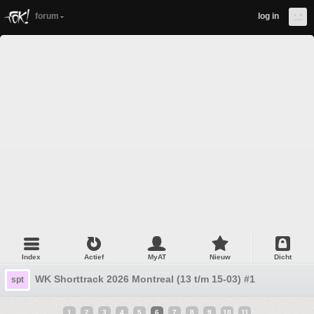
forum
log in
Index
Actief
MyAT
Nieuw
Dicht
WK Shorttrack 2026 Montreal (13 t/m 15-03) #1
spt
1
2
3
4
5
6
7
8
9
10
11