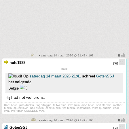
• zaterdag 14 maart 2026 @ 21:41 • 163
hole1988
hallo
Op
zaterdag 14 maart 2026 21:41
schreef
GotenSSJ
het volgende:
Belgie
Hij had net wel brons.
Boot lickin, piss drinkin, fingerfriggin, tit tweakin, love bitin, arse lickin, shit stabbin, mother
fuckin, spunk lovin, ball bustin, cock suckin, fist fuckin, lipsmackin, thirst quenchin, cool
livin, ever givin USELESS MAN
• zaterdag 14 maart 2026 @ 21:42 • 164
GotenSSJ