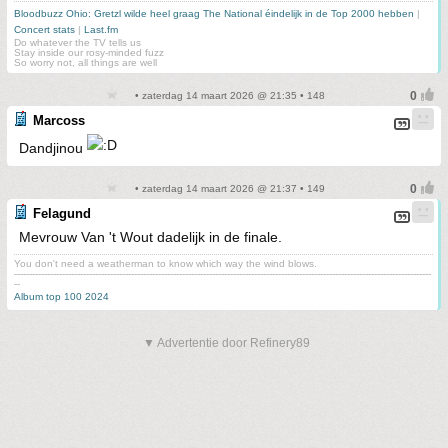
Bloodbuzz Ohio: Gretzl wilde heel graag The National éindelijk in de Top 2000 hebben
|
Concert stats
|
Last.fm
Do whatever the TV tells us
Stay inside our rosy-minded fuzz
So worry not, all things are well
• zaterdag 14 maart 2026 @ 21:35 • 148
Marcoss
Dandjinou
• zaterdag 14 maart 2026 @ 21:37 • 149
Felagund
Mevrouw Van 't Wout dadelijk in de finale.
You don't need a weatherman to know which way the wind blows.
-------------------------------------------------------------------------------------------------------------------------------------------
--
Album top 100 2024
▼ Advertentie door Refinery89