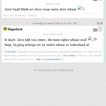
eilander 4-life
Joris haalt Melle en Jens maar eens door elkaar
Xbox Live Gamertag : ThaD16
• zaterdag 14 maart 2026 @ 21:42 • 165
Dagoduck
Karel (2003-2022)
Ik dach 'Jens blijf nou zitten, die twee rijden elkaar eraf'
Naja, hij ging erlangs en ze reden elkaar er inderdaad af.
||
FOK!Stok
|| tatatatatataatatatattaaaaapiediedieuwtididipieuwpidibididi She said I'll throw
myself away pididididum They're just photos after all! ||
Den Helder
|| Winnaar VBL Wijndal-
award 2020: beste AZ-user! ||
Mijn concertstatistieken
||
▼ Advertentie door Refinery89