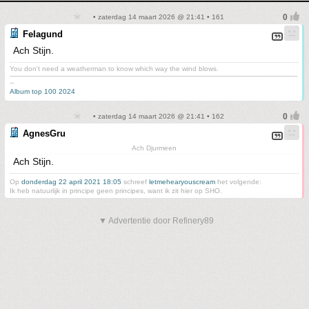
• zaterdag 14 maart 2026 @ 21:41 • 161
Felagund
Ach Stijn.
You don't need a weatherman to know which way the wind blows.
-------------------------------------------------------------------------------------------------------------------------------------------
--
Album top 100 2024
• zaterdag 14 maart 2026 @ 21:41 • 162
AgnesGru
Ach Djurmeen
Ach Stijn.
Op
donderdag 22 april 2021 18:05
schreef
letmehearyouscream
het volgende:
Ik heb natuurlijk in principe geen principes, want ik zit hier op SHO.
▼ Advertentie door Refinery89