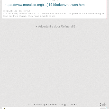
https://www.marxists.org/(...)1919takenvrouwen.htm
🇨🇳🇻🇳🇱🇦🇨🇺🇰🇵☭
Let the ruling classes tremble at a communist revolution. The proletarians have nothing to
lose but their chains. They have a world to win.
▼ Advertentie door Refinery89
• dinsdag 3 februari 2026 @ 01:56 • 4