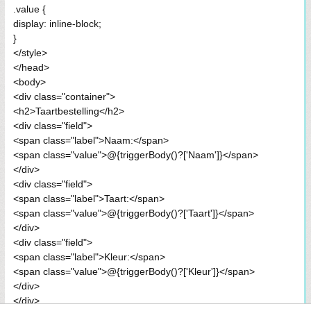
.value {
display: inline-block;
}
</style>
</head>
<body>
<div class="container">
<h2>Taartbestelling</h2>
<div class="field">
<span class="label">Naam:</span>
<span class="value">@{triggerBody()?['Naam']}</span>
</div>
<div class="field">
<span class="label">Taart:</span>
<span class="value">@{triggerBody()?['Taart']}</span>
</div>
<div class="field">
<span class="label">Kleur:</span>
<span class="value">@{triggerBody()?['Kleur']}</span>
</div>
</div>