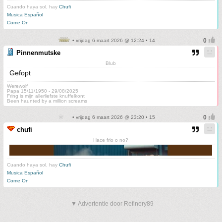
Cuando haya sol, hay
Chufi
Musica Español
Come On
• vrijdag 6 maart 2026 @ 12:24 • 14
Pinnenmutske
Blub
Gefopt
Werewolf
Papa 15/11/1950 - 29/08/2025
Fring is mijn allerliefste knuffelkont
Been haunted by a million screams
• vrijdag 6 maart 2026 @ 23:20 • 15
chufi
Hace frio o no?
Cuando haya sol, hay
Chufi
Musica Español
Come On
▼ Advertentie door Refinery89