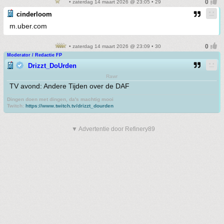
• zaterdag 14 maart 2026 @ 23:05 • 29
cinderloom
m.uber.com
• zaterdag 14 maart 2026 @ 23:09 • 30
Moderator / Redactie FP
Drizzt_DoUrden
Rawr
TV avond: Andere Tijden over de DAF
Dingen doen met dingen, da's machtig mooi
Twitch:
https://www.twitch.tv/drizzt_dourden
▼ Advertentie door Refinery89