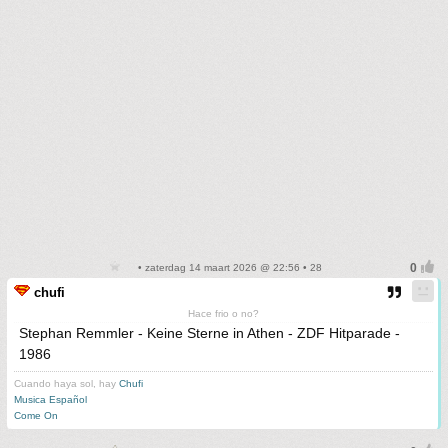
• zaterdag 14 maart 2026 @ 22:56 • 28
chufi
Hace frio o no?
Stephan Remmler - Keine Sterne in Athen - ZDF Hitparade -
1986
Cuando haya sol, hay
Chufi
Musica Español
Come On