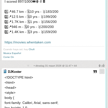
I scored 897/1000🎟️🍿🥤🍫
1️⃣📍46.7 km - 🗓️10 yrs - 🥇183/200
2️⃣📍12.5 km - 🗓️0 yrs - 🥇199/200
3️⃣📍1.7K km - 🗓️1 yrs - 🥈156/200
4️⃣📍946 m - 🗓️0 yrs - 🥇200/200
5️⃣📍1.4K km - 🗓️3 yrs - 🥈159/200
https://movies.whentaken.com
Cuando haya sol, hay
Chufi
Musica Español
Come On
• dinsdag 31 maart 2026 @ 11:47 • 44
DJKoster
<!DOCTYPE html>
<html>
<head>
<style>
body {
font-family: Calibri, Arial, sans-serif;
line-height: 1.5;