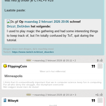
Wat heb jij onder je CTRL+V #28
Laatste paste:
Op
maandag 2 februari 2026 20:06
schreef
Drizzt_DoUrden
het volgende:
I used to play magic the gathering and had some interesting things
to keep track of, but I'm totally confused by ToT, quit during the
tutorial.
Dingen doen met dingen, da's machtig mooi
Twitch:
https://www.twitch.tv/drizzt_dourden
• maandag 2 februari 2026 @ 20:11 • 2
FlippingCoin
Weer zo'n kut millennial.
Minneapolis
I think that it’s extraordinarily important that we in computer science keep fun in computing
For all who deny the struggle, the triumphant overcome
Met zwijgen kruist men de duivel
• maandag 2 februari 2026 @ 20:14 • 3
Mikeytt
Any/All