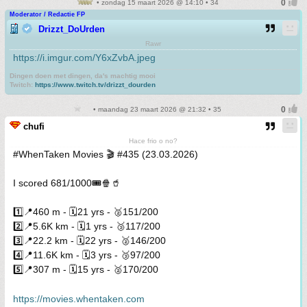
• zondag 15 maart 2026 @ 14:10 • 34
Moderator / Redactie FP
Drizzt_DoUrden
Rawr
https://i.imgur.com/Y6xZvbA.jpeg
Dingen doen met dingen, da's machtig mooi
Twitch:
https://www.twitch.tv/drizzt_dourden
• maandag 23 maart 2026 @ 21:32 • 35
chufi
Hace frio o no?
#WhenTaken Movies 🎬 #435 (23.03.2026)
I scored 681/1000🎟️🍿🥤
1️⃣📍460 m - 🗓️21 yrs - 🥈151/200
2️⃣📍5.6K km - 🗓️1 yrs - 🥉117/200
3️⃣📍22.2 km - 🗓️22 yrs - 🥈146/200
4️⃣📍11.6K km - 🗓️3 yrs - 🥉97/200
5️⃣📍307 m - 🗓️15 yrs - 🥈170/200
https://movies.whentaken.com