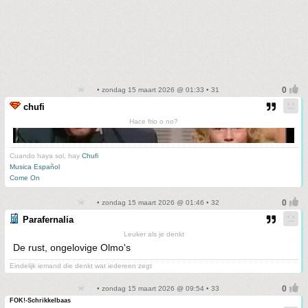
• zondag 15 maart 2026 @ 01:33 • 31
chufi
Hace frio o no?
Cuando haya sol, hay
Chufi
Musica Español
Come On
• zondag 15 maart 2026 @ 01:46 • 32
Parafernalia
Leuker als je denkt
De rust, ongelovige Olmo's
Eindelijk iemand die denkt wat iedereen zegt
• zondag 15 maart 2026 @ 09:54 • 33
FOK!-Schrikkelbaas