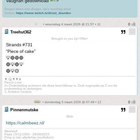
Vaughan gedownload
Dingen doen met dingen, da's machtig mooi
Twitch:
https://www.twitch.tv/drizzt_dourden
• woensdag 4 maart 2026 @ 21:57 • 11
Treehut362
Brought to you by+TRht+
Strands #731
“Piece of cake”
💡🔵🔵🔵
🔵💡🔵💡
🔵💡🟡
🌳♪💻🌳🌳🌲
Peace Love
2c Ondertiteling activeren als deze beschikbaar is. Druk nogmaals op C om de
ondertiteling te verbergen.
3. Ambient modern
• donderdag 5 maart 2026 @ 07:49 • 12
Pinnenmutske
Blub
https://calmbeez.nl/
Werewolf
Papa 15/11/1950 - 29/08/2025
Fring is mijn allerliefste knuffelkont