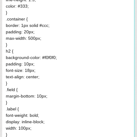
color: #333;
}
.container {
border: 1px solid #ccc;
padding: 20px;
max-width: 500px;
}
h2 {
background-color: #f0f0f0;
padding: 10px;
font-size: 18px;
text-align: center;
}
.field {
margin-bottom: 10px;
}
.label {
font-weight: bold;
display: inline-block;
width: 100px;
}