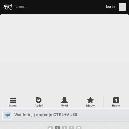
forum
log in
Index
Actief
MyAT
Nieuw
Reply
Wat heb jij onder je CTRL+V #30
spl
1
2
3