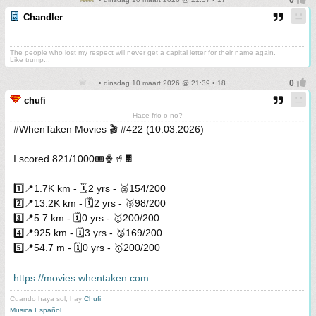
Chandler
.
The people who lost my respect will never get a capital letter for their name again.
Like trump...
• dinsdag 10 maart 2026 @ 21:39 • 18
chufi
Hace frio o no?
#WhenTaken Movies 🎬 #422 (10.03.2026)
I scored 821/1000🎟️🍿🥤🍫
1️⃣📍1.7K km - 🗓️2 yrs - 🥈154/200
2️⃣📍13.2K km - 🗓️2 yrs - 🥉98/200
3️⃣📍5.7 km - 🗓️0 yrs - 🥇200/200
4️⃣📍925 km - 🗓️3 yrs - 🥈169/200
5️⃣📍54.7 m - 🗓️0 yrs - 🥇200/200
https://movies.whentaken.com
Cuando haya sol, hay
Chufi
Musica Español