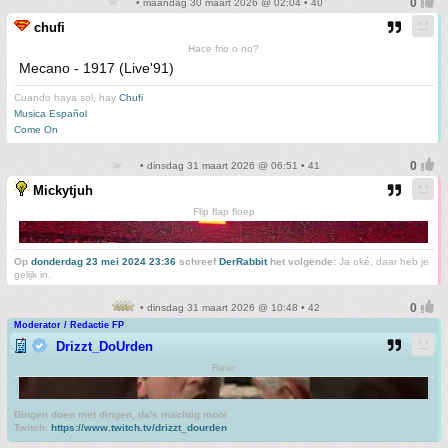
• maandag 30 maart 2026 @ 02:04 • 40
chufi
Hace frio o no?
Mecano - 1917 (Live'91)
Cuando haya sol, hay
Chufi
Musica Español
Come On
• dinsdag 31 maart 2026 @ 06:51 • 41
Mickytjuh
Flip flap floep
Op
donderdag 23 mei 2024 23:36
schreef
DerRabbit
het volgende:
Ja oké, daar heb je
gelijk in.
• dinsdag 31 maart 2026 @ 10:48 • 42
Moderator / Redactie FP
Drizzt_DoUrden
Rawr
Dingen doen met dingen, da's machtig mooi
Twitch:
https://www.twitch.tv/drizzt_dourden