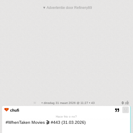
▼ Advertentie door Refinery89
• dinsdag 31 maart 2026 @ 11:27 • 43
chufi
Hace frio o no?
#WhenTaken Movies 🎬 #443 (31.03.2026)