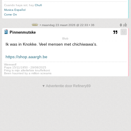
Cuando haya sol, hay
Chufi
Musica Español
Come On
• maandag 23 maart 2026 @ 22:33 • 36
Pinnenmutske
Blub
Ik was in Knokke. Veel mensen met chichiwawa's.
https://shop.aaargh.be
Werewolf
Papa 15/11/1950 - 29/08/2025
Fring is mijn allerliefste knuffelkont
Been haunted by a million screams
▼ Advertentie door Refinery89