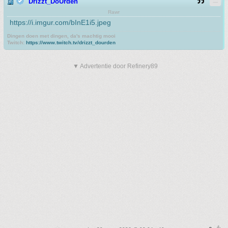
Drizzt_DoUrden
Rawr
https://i.imgur.com/bInE1i5.jpeg
Dingen doen met dingen, da's machtig mooi
Twitch:
https://www.twitch.tv/drizzt_dourden
▼ Advertentie door Refinery89