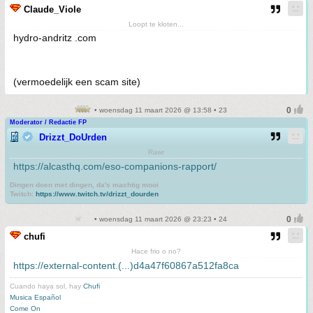
Claude_Viole
Loopt te kloten...
hydro-andritz .com
(vermoedelijk een scam site)
• woensdag 11 maart 2026 @ 13:58 • 23
Moderator / Redactie FP
Drizzt_DoUrden
Rawr
https://alcasthq.com/eso-companions-rapport/
Dingen doen met dingen, da's machtig mooi
Twitch:
https://www.twitch.tv/drizzt_dourden
• woensdag 11 maart 2026 @ 23:23 • 24
chufi
Hace frio o no?
https://external-content.(...)d4a47f60867a512fa8ca
Cuando haya sol, hay
Chufi
Musica Español
Come On