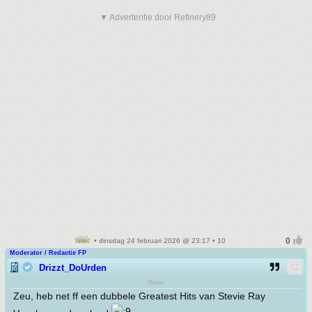
▼ Advertentie door Refinery89
• dinsdag 24 februari 2026 @ 23:17 • 10
Moderator / Redactie FP
Drizzt_DoUrden
Rawr
Zeu, heb net ff een dubbele Greatest Hits van Stevie Ray