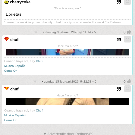
cherrycoke
"Fear is a weapon."
Ebrietas
"I wear the mask to protect the city… but the city is what made the mask." – Batman
• dinsdag 3 februari 2026 @ 11:14 • 5
chufi
Hace frio o no?
Cuando haya sol, hay
Chufi
Musica Español
Come On
• zondag 15 februari 2026 @ 22:38 • 6
chufi
Hace frio o no?
Cuando haya sol, hay
Chufi
Musica Español
Come On
▼ Advertentie door Refinery89