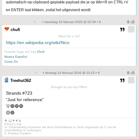
automatisch-op-clipboard-geplakte payload die je op Win+R en CTRL+V
en ENTER laat klikken, zodat het uitgevoerd wordt.
• maandag 16 februari 2026 @ 02:39 • 8
chufi
Hace frio o no?
https://en.wikipedia.org/wiki/Nico
Cuando haya sol, hay
Chufi
Musica Español
Come On
• dinsdag 24 februari 2026 @ 23:15 • 9
Treehut362
Brought to you by+TRht+
Strands #723
“Just for reference”
💡🔵🔵🔵
🟡🔵
🌳♪💻🌳🌳🌲
Peace Love
2c Ondertiteling activeren als deze beschikbaar is. Druk nogmaals op C om de
ondertiteling te verbergen.
3. Ambient modern