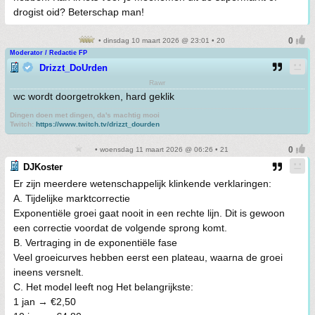
drogist oid? Beterschap man!
• dinsdag 10 maart 2026 @ 23:01 • 20
Moderator / Redactie FP
Drizzt_DoUrden
Rawr
wc wordt doorgetrokken, hard geklik
Dingen doen met dingen, da's machtig mooi
Twitch:
https://www.twitch.tv/drizzt_dourden
• woensdag 11 maart 2026 @ 06:26 • 21
DJKoster
Er zijn meerdere wetenschappelijk klinkende verklaringen:
A. Tijdelijke marktcorrectie
Exponentiële groei gaat nooit in een rechte lijn. Dit is gewoon
een correctie voordat de volgende sprong komt.
B. Vertraging in de exponentiële fase
Veel groeicurves hebben eerst een plateau, waarna de groei
ineens versnelt.
C. Het model leeft nog Het belangrijkste:
1 jan → €2,50