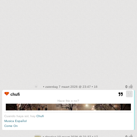
• zaterdag 7 maart 2026 @ 23:47 • 16
chufi
Hace frio o no?
Cuando haya sol, hay
Chufi
Musica Español
Come On
• dinsdag 10 maart 2026 @ 21:37 • 17