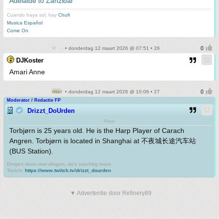
Adelaide to Zanzibar
Cuando haya sol, hay
Chufi
Musica Español
Come On
• donderdag 12 maart 2026 @ 07:51 • 26
DJKoster
Amari Anne
• donderdag 12 maart 2026 @ 10:06 • 27
Moderator / Redactie FP
Drizzt_DoUrden
Rawr
Torbjørn is 25 years old. He is the Harp Player of Carach
Angren. Torbjørn is located in Shanghai at 不夜城长途汽车站
(BUS Station).
Dingen doen met dingen, da's machtig mooi
Twitch:
https://www.twitch.tv/drizzt_dourden
▼ Advertentie door Refinery89