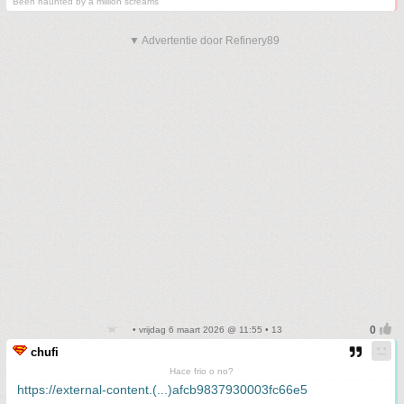
Been haunted by a million screams
▼ Advertentie door Refinery89
• vrijdag 6 maart 2026 @ 11:55 • 13
chufi
Hace frio o no?
https://external-content.(...)afcb9837930003fc66e5