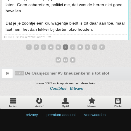
laten. Geen cabaretiers, politici etc, dat was de heren niet goed
bevallen.
Dat je je zoontje een kruiwagentje biedt is tot daar aan toe, maar
laat hem het dan lekker bij darten ofzo houden.
OH NOES!!1*&@^!!*@!!@$*^!!!!!!!!
1
2
3
4
5
6
7
8
9
10
11
12
13
De Oranjezomer #9 kneuzenkermis tot slot
tv
SBS6
steun FOK! en koop via een van deze links
Coolblue
Bitvavo
Index
Actief
MyAT
Nieuw
Dicht
privacy
•
premium account
•
voorwaarden