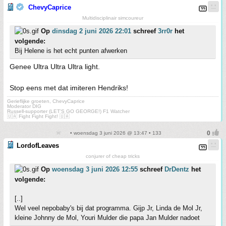
ChevyCaprice
Multidisciplinair simcoureur
Op
dinsdag 2 juni 2026 22:01
schreef
3rr0r
het
volgende:
Bij Helene is het echt punten afwerken
Genee Ultra Ultra Ultra light.
Stop eens met dat imiteren Hendriks!
Gerieflijke groeten, ChevyCaprice
Moderator DIG
Russell-supporter (LET'S GO GEORGE!) F1 Watcher
🇺🇦 Fight Fight Fight! 🇺🇦
• woensdag 3 juni 2026 @ 13:47 • 133
LordofLeaves
conjurer of cheap tricks
Op
woensdag 3 juni 2026 12:55
schreef
DrDentz
het
volgende:
[..]
Wel veel nepobaby's bij dat programma. Gijp Jr, Linda de Mol Jr,
kleine Johnny de Mol, Youri Mulder die papa Jan Mulder nadoet