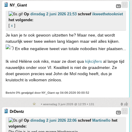
NY_Giant
Op
dinsdag 2 juni 2026 21:53
schreef
ikweethetookniet
het volgende:
[
x
]
Je kan je tv ook gewoon uitzetten he? Maar nee, dat wordt
natuurlijk weer twee weken lang klagen maar wél alles kijken.
En elke negatieve tweet van totale nobodies hier plaatsen...
Ik vind Hélène ook niks, maar ze doet qua
kijkcijfers
al lange tijd
nauwelijks onder voor VI. Kwaliteit is niet de graadmeter. Ze
doet gewoon precies wat John de Mol nodig heeft, dus je
kruistocht is volkomen zinloos.
Bericht 0% gewijzigd door NY_Giant op 04-06-2026 00:00:52
• woensdag 3 juni 2026 @ 12:55 • 131
DrDentz
Op
dinsdag 2 juni 2026 22:06
schreef
Martinello
het
volgende:
Die Gijp jr. is wel een mager bleekneusje.