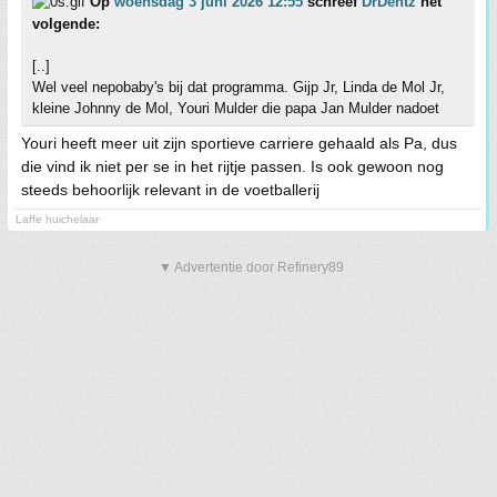
Op
woensdag 3 juni 2026 12:55
schreef
DrDentz
het
volgende:
[..]
Wel veel nepobaby's bij dat programma. Gijp Jr, Linda de Mol Jr,
kleine Johnny de Mol, Youri Mulder die papa Jan Mulder nadoet
Youri heeft meer uit zijn sportieve carriere gehaald als Pa, dus
die vind ik niet per se in het rijtje passen. Is ook gewoon nog
steeds behoorlijk relevant in de voetballerij
Laffe huichelaar
▼ Advertentie door Refinery89