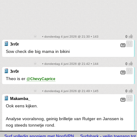
• donderdag 4 juni 2026 @ 21:30 • 143
3rr0r
Sow check die big mama in bikini
• donderdag 4 juni 2026 @ 21:42 • 144
3rr0r
Theo is er
@ChevyCaprice
• donderdag 4 juni 2026 @ 21:49 • 145
Makamba_
Ook eens kijken.
Analyse vooralsnog, geinig brilletje van Rutger en Janssen is
nog steeds tonnetje rond.
Surf volledig anoniem met NordVPN
Surfshark - veilig toegang tot