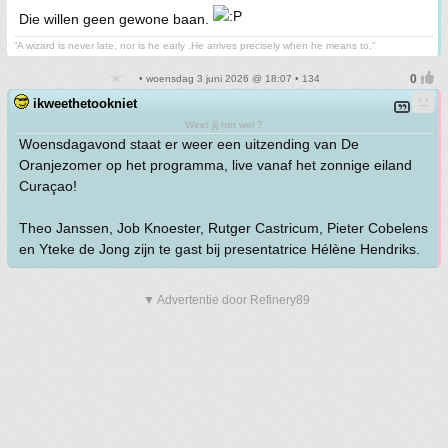
Die willen geen gewone baan.
“A wizard is never late, nor is he early .He arrives precisely when he means to.”
• woensdag 3 juni 2026 @ 18:07 • 134
ikweethetookniet
Weet jij het wel ?
Woensdagavond staat er weer een uitzending van De
Oranjezomer op het programma, live vanaf het zonnige eiland
Curaçao!
Theo Janssen, Job Knoester, Rutger Castricum, Pieter Cobelens
en Yteke de Jong zijn te gast bij presentatrice Hélène Hendriks.
▼ Advertentie door Refinery89