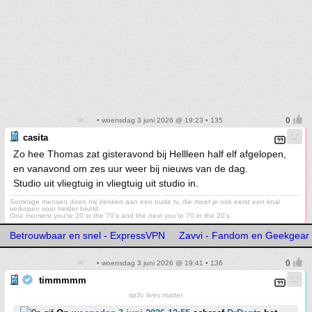
• woensdag 3 juni 2026 @ 19:23 • 135
casita
Zo hee Thomas zat gisteravond bij Hellleen half elf afgelopen,
en vanavond om zes uur weer bij nieuws van de dag.
Studio uit vliegtuig in vliegtuig uit studio in.
Sommige mensen doen mij denken aan een oude tv, die moet je ook eerst een knal
verkopen voor helder beeld.
One moment you’re 20 in the 70’s and the next you’re 70 in the 20’s.
Betrouwbaar en snel - ExpressVPN
Zavvi - Fandom en Geekgear
• woensdag 3 juni 2026 @ 19:41 • 136
timmmmm
sp3c lives matter