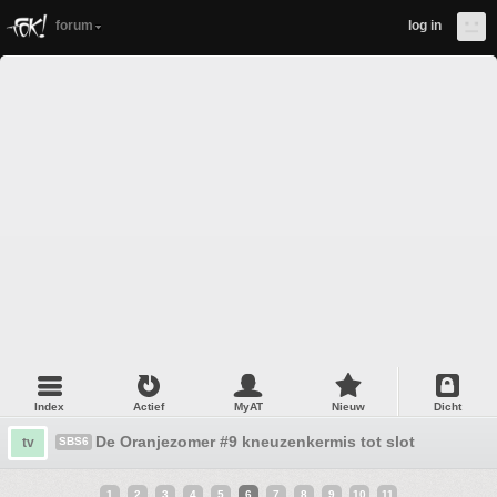
forum
log in
Index
Actief
MyAT
Nieuw
Dicht
De Oranjezomer #9 kneuzenkermis tot slot
tv
SBS6
1
2
3
4
5
6
7
8
9
10
11