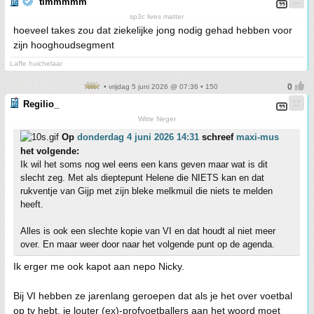
timmmmm
sp3c lives matter
hoeveel takes zou dat ziekelijke jong nodig gehad hebben voor
zijn hooghoudsegment
Laffe huichelaar
• vrijdag 5 juni 2026 @ 07:36 • 150
Regilio_
Witte Neger
Op
donderdag 4 juni 2026 14:31
schreef
maxi-mus
het volgende:
Ik wil het soms nog wel eens een kans geven maar wat is dit
slecht zeg. Met als dieptepunt Helene die NIETS kan en dat
rukventje van Gijp met zijn bleke melkmuil die niets te melden
heeft.
Alles is ook een slechte kopie van VI en dat houdt al niet meer
over. En maar weer door naar het volgende punt op de agenda.
Ik erger me ook kapot aan nepo Nicky.
Bij VI hebben ze jarenlang geroepen dat als je het over voetbal
op tv hebt, je louter (ex)-profvoetballers aan het woord moet