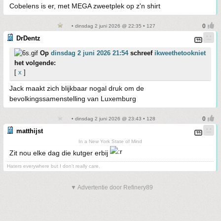
Cobelens is er, met MEGA zweetplek op z'n shirt
• dinsdag 2 juni 2026 @ 22:35 • 127
DrDentz
Op
dinsdag 2 juni 2026 21:54
schreef
ikweethetookniet
het volgende:
[
x
]
Jack maakt zich blijkbaar nogal druk om de
bevolkingssamenstelling van Luxemburg
• dinsdag 2 juni 2026 @ 23:43 • 128
matthijst
In a New York State of Mind
Zit nou elke dag die kutger erbij
Haters everywhere but I don't really care.
▼ Advertentie door Refinery89