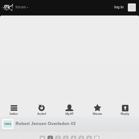
forum
log in
Index
Actief
MyAT
Nieuw
Reply
Robert Jensen Overleden #2
nws
1
2
3
4
5
6