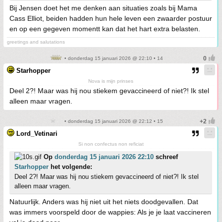
Bij Jensen doet het me denken aan situaties zoals bij Mama
Cass Elliot, beiden hadden hun hele leven een zwaarder postuur
en op een gegeven momentt kan dat het hart extra belasten.
greetings and salutations
• donderdag 15 januari 2026 @ 22:10 • 14
Starhopper
Nova is mijn prinses
Deel 2?! Maar was hij nou stiekem gevaccineerd of niet?! Ik stel
alleen maar vragen.
• donderdag 15 januari 2026 @ 22:12 • 15
Lord_Vetinari
Si non confectus non reficiat
Op
donderdag 15 januari 2026 22:10
schreef
Starhopper
het volgende:
Deel 2?! Maar was hij nou stiekem gevaccineerd of niet?! Ik stel
alleen maar vragen.
Natuurlijk. Anders was hij niet uit het niets doodgevallen. Dat
was immers voorspeld door de wappies: Als je je laat vaccineren