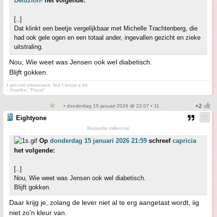
Deluzion-
het volgende:
[..]
Dat klinkt een beetje vergelijkbaar met Michelle Trachtenberg, die
had ook gele ogen en een totaal ander, ingevallen gezicht en zieke
uitstraling.
Nou, Wie weet was Jensen ook wel diabetisch.
Blijft gokken.
I am not omniscient, but I know a lot.
- Goethe, “Faust”
• donderdag 15 januari 2026 @ 22:07 • 11
Eightyone
Bejaarde millennial
Op
donderdag 15 januari 2026 21:59
schreef
capricia
het volgende:
[..]
Nou, Wie weet was Jensen ook wel diabetisch.
Blijft gokken.
Daar krijg je, zolang de lever niet al te erg aangetast wordt, iig
niet zo'n kleur van.