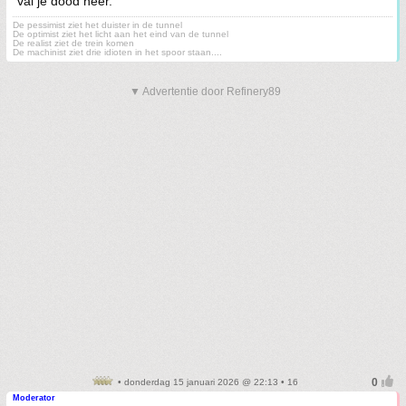
val je dood neer.
De pessimist ziet het duister in de tunnel
De optimist ziet het licht aan het eind van de tunnel
De realist ziet de trein komen
De machinist ziet drie idioten in het spoor staan....
▼ Advertentie door Refinery89
• donderdag 15 januari 2026 @ 22:13 • 16
Moderator