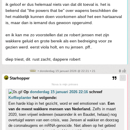
ik geloof er dus helemaal niets van dat dit toeval is. het is
bekend dat "the powers that be" over wapens beschikken die
het makkelijk kunnen doen voorkomen alsof het een hartaanval
is, maar dan is iemand dus gewoon opgeruimd.
en ik kan me zo voorstellen dat ze robert jensen met zijn
wakkere geluid en grote bereik als een bedreiging voor ze
gezien werd. eerst viola holt, en nu jensen. pff..
diep triest, dit. rust zacht, dappere robert
• donderdag 15 januari 2026 @ 22:21 • 21
Starhopper
Nova is mijn prinses
Op
donderdag 15 januari 2026 22:16
schreef
Koffieplanter
het volgende:
Een harde klap in het gezicht, word er wel emotioneel van.
Een
van de meest wakkere mensen van Nederland.
Zelfs in maart
2020, toen vrijwel iedereen (waaronder ik en Baudet, helaas) nog
overtuigd waren van een crisis, was Jensen al wakker en doorzag
de coronaleugens en mRNA-genocide. Niet alleen op het gebied