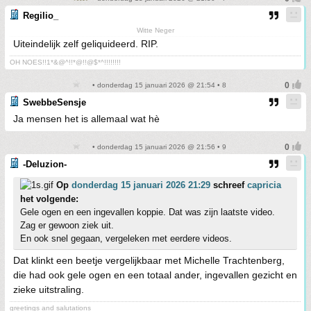
Regilio_
Witte Neger
Uiteindelijk zelf geliquideerd. RIP.
OH NOES!!1*&@^!!*@!!@$*^!!!!!!!!
• donderdag 15 januari 2026 @ 21:54 • 8
SwebbeSensje
Ja mensen het is allemaal wat hè
• donderdag 15 januari 2026 @ 21:56 • 9
-Deluzion-
Op
donderdag 15 januari 2026 21:29
schreef
capricia
het volgende:
Gele ogen en een ingevallen koppie. Dat was zijn laatste video.
Zag er gewoon ziek uit.
En ook snel gegaan, vergeleken met eerdere videos.
Dat klinkt een beetje vergelijkbaar met Michelle Trachtenberg,
die had ook gele ogen en een totaal ander, ingevallen gezicht en
zieke uitstraling.
greetings and salutations