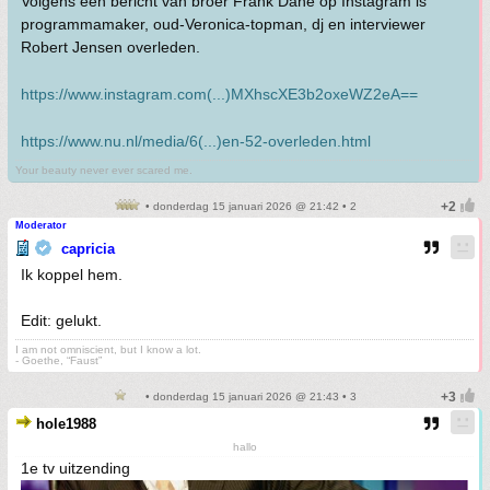
Volgens een bericht van broer Frank Dane op Instagram is
programmamaker, oud-Veronica-topman, dj en interviewer
Robert Jensen overleden.
https://www.instagram.com(...)MXhscXE3b2oxeWZ2eA==
https://www.nu.nl/media/6(...)en-52-overleden.html
Your beauty never ever scared me.
• donderdag 15 januari 2026 @ 21:42 • 2
Moderator
capricia
Ik koppel hem.
Edit: gelukt.
I am not omniscient, but I know a lot.
- Goethe, “Faust”
• donderdag 15 januari 2026 @ 21:43 • 3
hole1988
hallo
1e tv uitzending