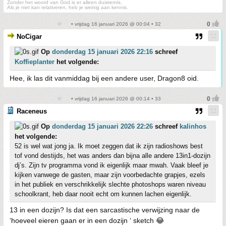
Zonder het woord van God is er alleen duisternis.
Als je niet kan relativeren, heb je weinig aan kennis.
• vrijdag 16 januari 2026 @ 00:04 • 32
NoCigar
Op
donderdag 15 januari 2026 22:16
schreef
Koffieplanter
het volgende:
Hee, ik las dit vanmiddag bij een andere user, Dragon8 oid.
• vrijdag 16 januari 2026 @ 00:14 • 33
Raceneus
Op
donderdag 15 januari 2026 22:26
schreef
kalinhos
het volgende:
52 is wel wat jong ja. Ik moet zeggen dat ik zijn radioshows best
tof vond destijds, het was anders dan bijna alle andere 13in1-dozijn
dj’s. Zijn tv programma vond ik eigenlijk maar mwah. Vaak bleef je
kijken vanwege de gasten, maar zijn voorbedachte grapjes, ezels
in het publiek en verschrikkelijk slechte photoshops waren niveau
schoolkrant, heb daar nooit echt om kunnen lachen eigenlijk.
13 in een dozijn? Is dat een sarcastische verwijzing naar de
‘hoeveel eieren gaan er in een dozijn ‘ sketch 😂