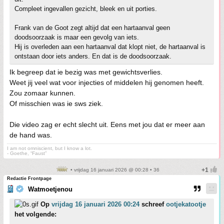
Compleet ingevallen gezicht, bleek en uit porties.
Frank van de Goot zegt altijd dat een hartaanval geen
doodsoorzaak is maar een gevolg van iets.
Hij is overleden aan een hartaanval dat klopt niet, de hartaanval is
ontstaan door iets anders. En dat is de doodsoorzaak.
Ik begreep dat ie bezig was met gewichtsverlies.
Weet jij veel wat voor injecties of middelen hij genomen heeft.
Zou zomaar kunnen.
Of misschien was ie sws ziek.
Die video zag er echt slecht uit. Eens met jou dat er meer aan
de hand was.
I am not omniscient, but I know a lot.
- Goethe, “Faust”
• vrijdag 16 januari 2026 @ 00:28 • 36
Redactie Frontpage
Watmoetjenou
Op
vrijdag 16 januari 2026 00:24
schreef
ootjekatootje
het volgende: