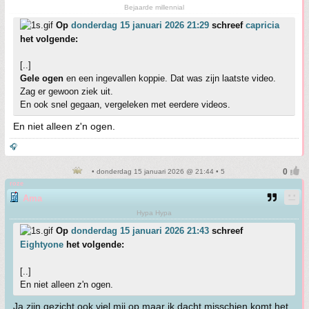
Bejaarde millennial
Op
donderdag 15 januari 2026 21:29
schreef
capricia
het volgende:
[..]
Gele ogen
en een ingevallen koppie. Dat was zijn laatste video.
Zag er gewoon ziek uit.
En ook snel gegaan, vergeleken met eerdere videos.
En niet alleen z'n ogen.
🎧
• donderdag 15 januari 2026 @ 21:44 • 5
roze
Ama
Hypa Hypa
Op
donderdag 15 januari 2026 21:43
schreef
Eightyone
het volgende:
[..]
En niet alleen z'n ogen.
Ja zijn gezicht ook viel mij op maar ik dacht misschien komt het