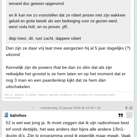
iemand dus gewoon opgeruimd.
en ik kan me zo voorstellen dat ze robert jensen met zijn wakkere
geluid en grote bereik als een bedreiging voor ze gezien werd.
eerst viola holt, en nu jensen. pff..
diep triest, dit. rust zacht, dappere robert
Dan zijn ze daar vrij laat mee aangezien hij al 5 jaar dagelijks (?)
uitzond.
Kennelijk zijn de powers that be dan zo slim dat als zijn
reikwijdte het grootst is ze hem laten en op het moment dat er
nog 3 man en een paardenkop kijkt dat ze hem dán
uitschakelen.
Het is...kiezen of delen, spelen winnen verliezen of vervelen en helemaal niets
ondernemen
• donderdag 15 januari 2026 @ 22:26 • 24
kalinhos
52 is wel wat jong ja. Ik moet zeggen dat ik zijn radioshows best
tof vond destijds, het was anders dan bijna alle andere 13in1-
dozijn dj’s. Zijn tv programma vond ik eigenlijk maar mwah. Vaak