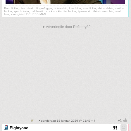
Boot lickin, piss drinkin, fingerfriggin, tit tweakin, love bitin, arse lickin, shit stabbin, mother
fuckin, spunk lovin, ball bustin, cock suckin, fist fuckin, lipsmackin, thirst quenchin, cool
livin, ever givin USELESS MAN
▼ Advertentie door Refinery89
• donderdag 15 januari 2026 @ 21:43 • 4
Eightyone