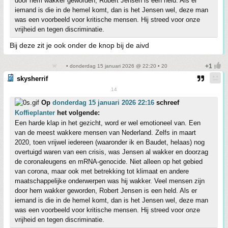
door hem wakker geworden, Robert Jensen is een held. Als er
iemand is die in de hemel komt, dan is het Jensen wel, deze man
was een voorbeeld voor kritische mensen. Hij streed voor onze
vrijheid en tegen discriminatie.
Bij deze zit je ook onder de knop bij de aivd
• donderdag 15 januari 2026 @ 22:20 • 20
skysherrif
14
Op
donderdag 15 januari 2026 22:16
schreef
Koffieplanter
het volgende:
Een harde klap in het gezicht, word er wel emotioneel van. Een
van de meest wakkere mensen van Nederland. Zelfs in maart
2020, toen vrijwel iedereen (waaronder ik en Baudet, helaas) nog
overtuigd waren van een crisis, was Jensen al wakker en doorzag
de coronaleugens en mRNA-genocide. Niet alleen op het gebied
van corona, maar ook met betrekking tot klimaat en andere
maatschappelijke onderwerpen was hij wakker. Veel mensen zijn
door hem wakker geworden, Robert Jensen is een held. Als er
iemand is die in de hemel komt, dan is het Jensen wel, deze man
was een voorbeeld voor kritische mensen. Hij streed voor onze
vrijheid en tegen discriminatie.