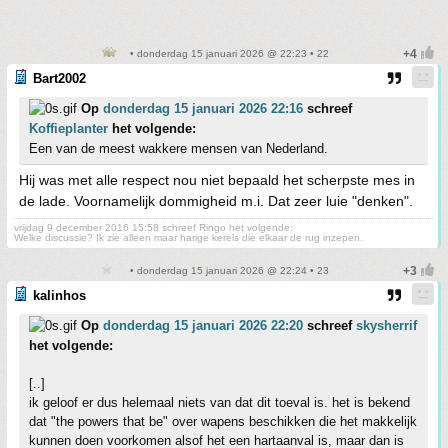
• donderdag 15 januari 2026 @ 22:23 • 22
Bart2002
Op
donderdag 15 januari 2026 22:16
schreef
Koffieplanter
het volgende:
Een van de meest wakkere mensen van Nederland.
Hij was met alle respect nou niet bepaald het scherpste mes in
de lade. Voornamelijk dommigheid m.i. Dat zeer luie "denken".
vrijdag 9 december 2016 15:58 schreef Ringo het volgende:
Welke discussie? Ik zie alleen maar harige kerels die elkaar de rug inzepen.
• donderdag 15 januari 2026 @ 22:24 • 23
kalinhos
Op
donderdag 15 januari 2026 22:20
schreef
skysherrif
het volgende:
[..]
ik geloof er dus helemaal niets van dat dit toeval is. het is bekend
dat "the powers that be" over wapens beschikken die het makkelijk
kunnen doen voorkomen alsof het een hartaanval is, maar dan is