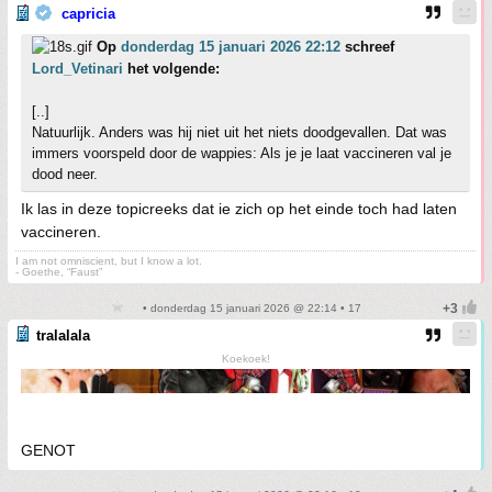
capricia
Op
donderdag 15 januari 2026 22:12
schreef
Lord_Vetinari
het volgende:
[..]
Natuurlijk. Anders was hij niet uit het niets doodgevallen. Dat was
immers voorspeld door de wappies: Als je je laat vaccineren val je
dood neer.
Ik las in deze topicreeks dat ie zich op het einde toch had laten
vaccineren.
I am not omniscient, but I know a lot.
- Goethe, “Faust”
• donderdag 15 januari 2026 @ 22:14 • 17
tralalala
Koekoek!
GENOT