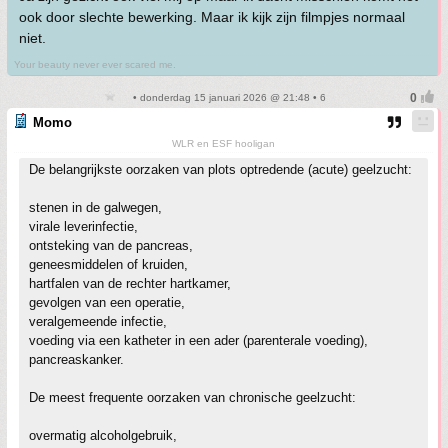
ook door slechte bewerking. Maar ik kijk zijn filmpjes normaal
niet.
Your beauty never ever scared me.
• donderdag 15 januari 2026 @ 21:48 • 6
Momo
WLR en ESF hooligan
De belangrijkste oorzaken van plots optredende (acute) geelzucht:
stenen in de galwegen,
virale leverinfectie,
ontsteking van de pancreas,
geneesmiddelen of kruiden,
hartfalen van de rechter hartkamer,
gevolgen van een operatie,
veralgemeende infectie,
voeding via een katheter in een ader (parenterale voeding),
pancreaskanker.
De meest frequente oorzaken van chronische geelzucht:
overmatig alcoholgebruik,