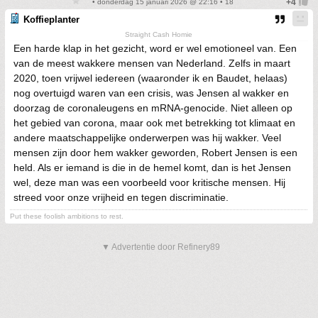
• donderdag 15 januari 2026 @ 22:16 • 18
Koffieplanter
Straight Cash Homie
Een harde klap in het gezicht, word er wel emotioneel van. Een
van de meest wakkere mensen van Nederland. Zelfs in maart
2020, toen vrijwel iedereen (waaronder ik en Baudet, helaas)
nog overtuigd waren van een crisis, was Jensen al wakker en
doorzag de coronaleugens en mRNA-genocide. Niet alleen op
het gebied van corona, maar ook met betrekking tot klimaat en
andere maatschappelijke onderwerpen was hij wakker. Veel
mensen zijn door hem wakker geworden, Robert Jensen is een
held. Als er iemand is die in de hemel komt, dan is het Jensen
wel, deze man was een voorbeeld voor kritische mensen. Hij
streed voor onze vrijheid en tegen discriminatie.
Put these foolish ambitions to rest.
▼ Advertentie door Refinery89