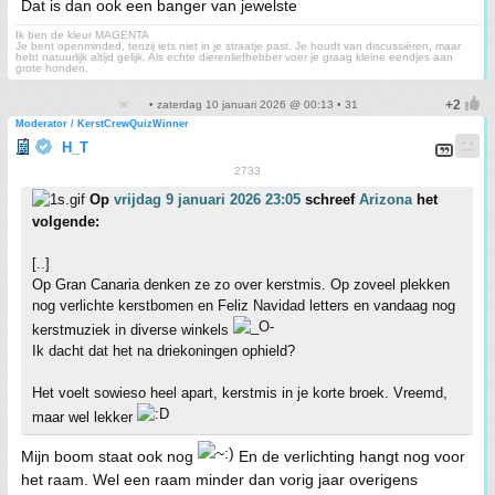
Dat is dan ook een banger van jewelste
Ik ben de kleur MAGENTA
Je bent openminded, tenzij iets niet in je straatje past. Je houdt van discussiëren, maar
hebt natuurlijk altijd gelijk. Als echte dierenliefhebber voer je graag kleine eendjes aan
grote honden.
• zaterdag 10 januari 2026 @ 00:13 • 31
Moderator / KerstCrewQuizWinner
H_T
2733
Op
vrijdag 9 januari 2026 23:05
schreef
Arizona
het
volgende:
[..]
Op Gran Canaria denken ze zo over kerstmis. Op zoveel plekken
nog verlichte kerstbomen en Feliz Navidad letters en vandaag nog
kerstmuziek in diverse winkels
Ik dacht dat het na driekoningen ophield?
Het voelt sowieso heel apart, kerstmis in je korte broek. Vreemd,
maar wel lekker
Mijn boom staat ook nog
En de verlichting hangt nog voor
het raam. Wel een raam minder dan vorig jaar overigens