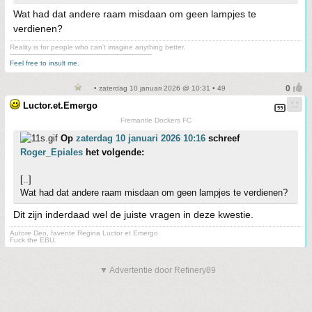
Wat had dat andere raam misdaan om geen lampjes te
verdienen?
Reality is for people who can't imagine anything better.
--------------------------------------------------------------------
Feel free to insult me.
• zaterdag 10 januari 2026 @ 10:31 • 49
Luctor.et.Emergo
Fremantle Dockers FC
Op
zaterdag 10 januari 2026 10:16
schreef
Roger_Epiales
het volgende:
[..]
Wat had dat andere raam misdaan om geen lampjes te verdienen?
Dit zijn inderdaad wel de juiste vragen in deze kwestie.
Autore Deo, favente Regina Luctor et Emergo
Fuck the EBU.
▼ Advertentie door Refinery89