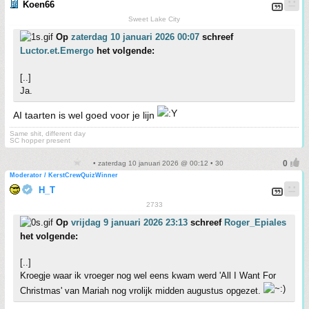
Koen66
Sweet Lake City
Op
zaterdag 10 januari 2026 00:07
schreef
Luctor.et.Emergo
het volgende:
[..]
Ja.
AI taarten is wel goed voor je lijn
Same shit, different day
SC hopper present
• zaterdag 10 januari 2026 @ 00:12 • 30
Moderator / KerstCrewQuizWinner
H_T
2733
Op
vrijdag 9 januari 2026 23:13
schreef
Roger_Epiales
het volgende:
[..]
Kroegje waar ik vroeger nog wel eens kwam werd 'All I Want For
Christmas' van Mariah nog vrolijk midden augustus opgezet.