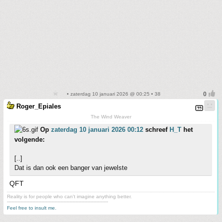
• zaterdag 10 januari 2026 @ 00:25 • 38
Roger_Epiales
The Wind Weaver
Op
zaterdag 10 januari 2026 00:12
schreef
H_T
het
volgende:
[..]
Dat is dan ook een banger van jewelste
QFT
Reality is for people who can't imagine anything better.
--------------------------------------------------------------------
Feel free to insult me.