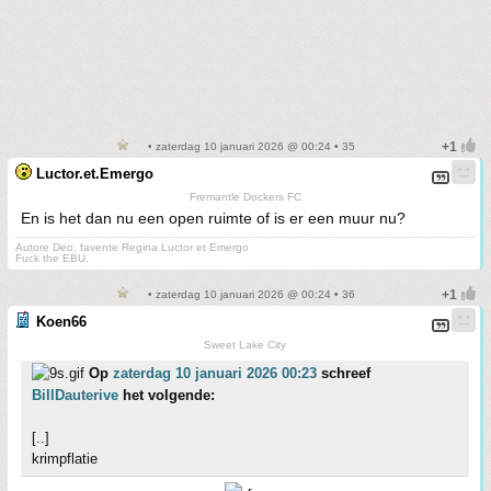
• zaterdag 10 januari 2026 @ 00:24 • 35
Luctor.et.Emergo
Fremantle Dockers FC
En is het dan nu een open ruimte of is er een muur nu?
Autore Deo, favente Regina Luctor et Emergo
Fuck the EBU.
• zaterdag 10 januari 2026 @ 00:24 • 36
Koen66
Sweet Lake City
Op
zaterdag 10 januari 2026 00:23
schreef
BillDauterive
het volgende:
[..]
krimpflatie