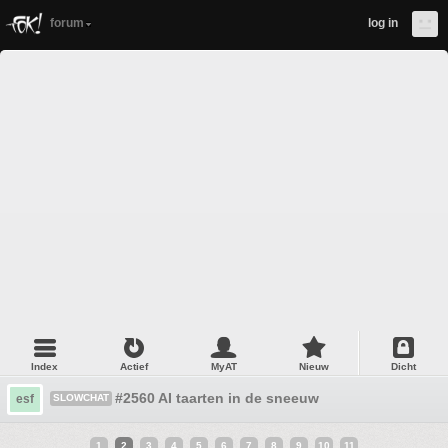
forum
log in
Index
Actief
MyAT
Nieuw
Dicht
#2560 AI taarten in de sneeuw
esf
SLOWCHAT
1
2
3
4
5
6
7
8
9
10
11