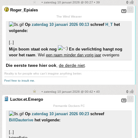
• zaterdag 10 januari 2026 @ 00:27 • 39
Roger_Epiales
The Wind Weaver
Op
zaterdag 10 januari 2026 00:13
schreef
H_T
het
volgende:
[..]
Mijn boom staat ook nog
En de verlichting hangt nog
voor het raam
. Wel
een raam minder dan vorig jaar
overigens
Die eerste twee hier ook
,
de derde niet
.
Reality is for people who can't imagine anything better.
--------------------------------------------------------------------
Feel free to insult me.
• zaterdag 10 januari 2026 @ 00:42 • 40
Luctor.et.Emergo
Fremantle Dockers FC
Op
zaterdag 10 januari 2026 00:23
schreef
BillDauterive
het volgende:
[..]
krimpflatie