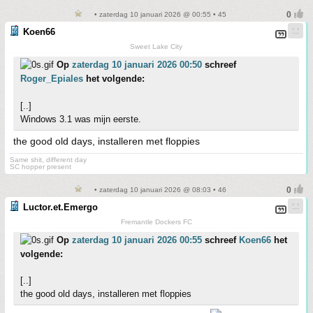
• zaterdag 10 januari 2026 @ 00:55 • 45
Koen66
Sweet Lake City
Op
zaterdag 10 januari 2026 00:50
schreef
Roger_Epiales
het volgende:
[..]
Windows 3.1 was mijn eerste.
the good old days, installeren met floppies
Same shit, different day
SC hopper present
• zaterdag 10 januari 2026 @ 08:03 • 46
Luctor.et.Emergo
Fremantle Dockers FC
Op
zaterdag 10 januari 2026 00:55
schreef
Koen66
het
volgende:
[..]
the good old days, installeren met floppies