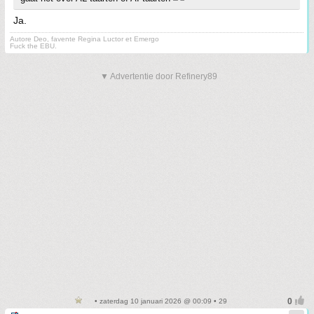
Ja.
Autore Deo, favente Regina Luctor et Emergo
Fuck the EBU.
▼ Advertentie door Refinery89
• zaterdag 10 januari 2026 @ 00:09 • 29