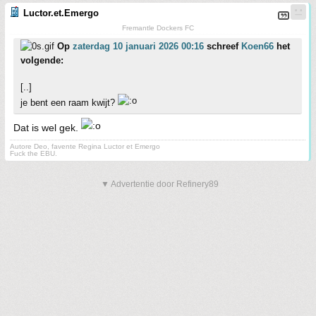
Luctor.et.Emergo
Fremantle Dockers FC
Op
zaterdag 10 januari 2026 00:16
schreef
Koen66
het
volgende:
[..]
je bent een raam kwijt?
Dat is wel gek.
Autore Deo, favente Regina Luctor et Emergo
Fuck the EBU.
▼ Advertentie door Refinery89