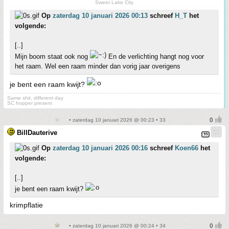
Sweet Lake City
Op
zaterdag 10 januari 2026 00:13
schreef
H_T
het
volgende:
[..]
Mijn boom staat ook nog
En de verlichting hangt nog voor
het raam. Wel een raam minder dan vorig jaar overigens
je bent een raam kwijt?
Same shit, different day
SC hopper present
• zaterdag 10 januari 2026 @ 00:23 • 33
BillDauterive
Op
zaterdag 10 januari 2026 00:16
schreef
Koen66
het
volgende:
[..]
je bent een raam kwijt?
krimpflatie
• zaterdag 10 januari 2026 @ 00:24 • 34