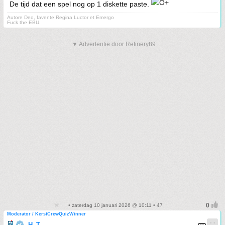
De tijd dat een spel nog op 1 diskette paste.
Autore Deo, favente Regina Luctor et Emergo
Fuck the EBU.
▼ Advertentie door Refinery89
• zaterdag 10 januari 2026 @ 10:11 • 47
Moderator / KerstCrewQuizWinner
H_T