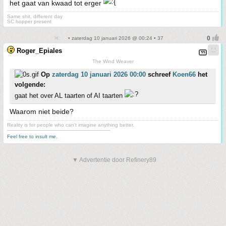
het gaat van kwaad tot erger
Same shit, different day
SC hopper present
• zaterdag 10 januari 2026 @ 00:24 • 37
Roger_Epiales
The Wind Weaver
Op
zaterdag 10 januari 2026 00:00
schreef
Koen66
het
volgende:
gaat het over AL taarten of AI taarten
Waarom niet beide?
Reality is for people who can't imagine anything better.
--------------------------------------------------------------------
Feel free to insult me.
▼ Advertentie door Refinery89