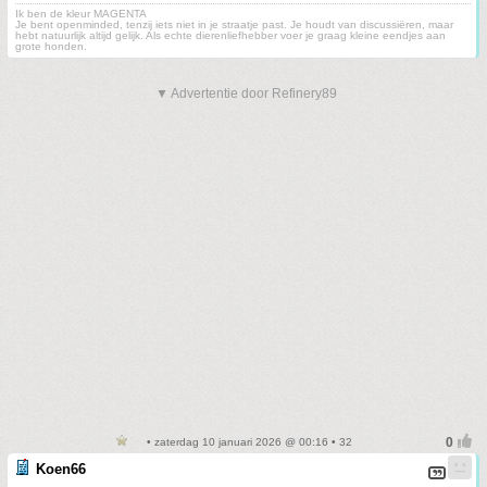
Ik ben de kleur MAGENTA
Je bent openminded, tenzij iets niet in je straatje past. Je houdt van discussiëren, maar
hebt natuurlijk altijd gelijk. Als echte dierenliefhebber voer je graag kleine eendjes aan
grote honden.
▼ Advertentie door Refinery89
• zaterdag 10 januari 2026 @ 00:16 • 32
Koen66