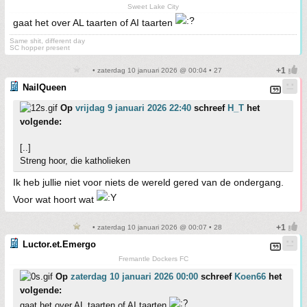
Sweet Lake City
gaat het over AL taarten of AI taarten
Same shit, different day
SC hopper present
• zaterdag 10 januari 2026 @ 00:04 • 27
NailQueen
Op
vrijdag 9 januari 2026 22:40
schreef
H_T
het
volgende:
[..]
Streng hoor, die katholieken
Ik heb jullie niet voor niets de wereld gered van de ondergang.
Voor wat hoort wat
• zaterdag 10 januari 2026 @ 00:07 • 28
Luctor.et.Emergo
Fremantle Dockers FC
Op
zaterdag 10 januari 2026 00:00
schreef
Koen66
het
volgende:
gaat het over AL taarten of AI taarten