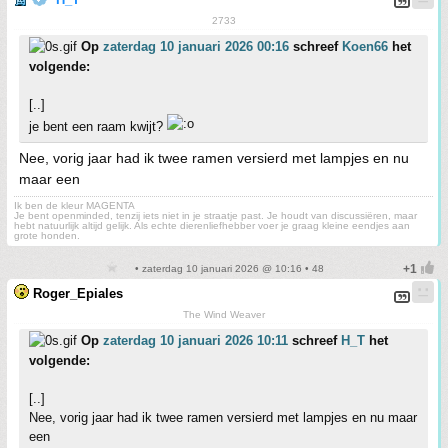
2733
Op
zaterdag 10 januari 2026 00:16
schreef
Koen66
het
volgende:
[..]
je bent een raam kwijt?
Nee, vorig jaar had ik twee ramen versierd met lampjes en nu
maar een
Ik ben de kleur MAGENTA
Je bent openminded, tenzij iets niet in je straatje past. Je houdt van discussiëren, maar
hebt natuurlijk altijd gelijk. Als echte dierenliefhebber voer je graag kleine eendjes aan
grote honden.
• zaterdag 10 januari 2026 @ 10:16 • 48
Roger_Epiales
The Wind Weaver
Op
zaterdag 10 januari 2026 10:11
schreef
H_T
het
volgende:
[..]
Nee, vorig jaar had ik twee ramen versierd met lampjes en nu maar
een