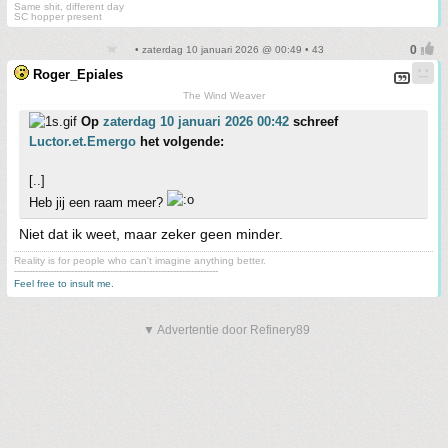
Same shit, different day
SC hopper present
• zaterdag 10 januari 2026 @ 00:49 • 43
Roger_Epiales
The Wind Weaver
Op
zaterdag 10 januari 2026 00:42
schreef
Luctor.et.Emergo
het volgende:
[..]
Heb jij een raam meer?
Niet dat ik weet, maar zeker geen minder.
Reality is for people who can't imagine anything better.
--------------------------------------------------------------------
Feel free to insult me.
▼ Advertentie door Refinery89