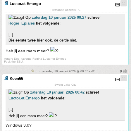
Luctor.et.Emergo
Fremantle Dockers FC
Op
zaterdag 10 januari 2026 00:27
schreef
Roger_Epiales
het volgende:
[..]
Die eerste twee hier ook
,
de derde niet
.
Heb jij een raam meer?
Autore Deo, favente Regina Luctor et Emergo
Fuck the EBU.
• zaterdag 10 januari 2026 @ 00:45 • 42
Koen66
Sweet Lake City
Op
zaterdag 10 januari 2026 00:42
schreef
Luctor.et.Emergo
het volgende:
[..]
Heb jij een raam meer?
Windows 3.0?