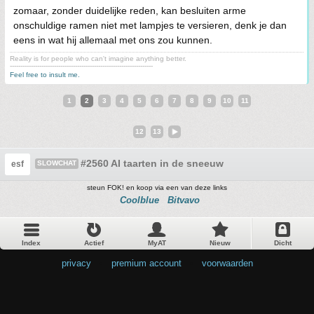
zomaar, zonder duidelijke reden, kan besluiten arme
onschuldige ramen niet met lampjes te versieren, denk je dan
eens in wat hij allemaal met ons zou kunnen.
Reality is for people who can't imagine anything better.
--------------------------------------------------------------------
Feel free to insult me.
1
2
3
4
5
6
7
8
9
10
11
12
13
#2560 AI taarten in de sneeuw
esf
SLOWCHAT
steun FOK! en koop via een van deze links
Coolblue
Bitvavo
Index
Actief
MyAT
Nieuw
Dicht
privacy
•
premium account
•
voorwaarden