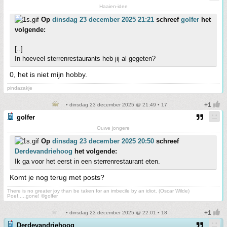
Haaien-idee
Op
dinsdag 23 december 2025 21:21
schreef
golfer
het
volgende:
[..]
In hoeveel sterrenrestaurants heb jij al gegeten?
0, het is niet mijn hobby.
pindazakje
• dinsdag 23 december 2025 @ 21:49 • 17
golfer
Ouwe jongere
Op
dinsdag 23 december 2025 20:50
schreef
Derdevandriehoog
het volgende:
Ik ga voor het eerst in een sterrenrestaurant eten.
Komt je nog terug met posts?
There is no greater joy than be taken for an imbecile by an idiot. (Oscar Wilde)
Poef.....gone! ©golfer
• dinsdag 23 december 2025 @ 22:01 • 18
Derdevandriehoog