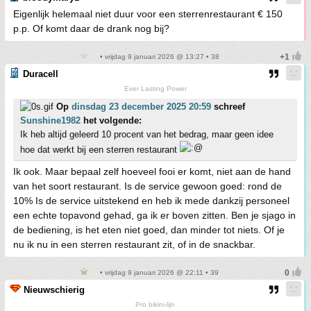
Eigenlijk helemaal niet duur voor een sterrenrestaurant € 150
p.p. Of komt daar de drank nog bij?
• vrijdag 9 januari 2026 @ 13:27 • 38
Duracell
Ever Lasting Power
Op
dinsdag 23 december 2025 20:59
schreef
Sunshine1982
het volgende:
Ik heb altijd geleerd 10 procent van het bedrag, maar geen idee
hoe dat werkt bij een sterren restaurant
Ik ook. Maar bepaal zelf hoeveel fooi er komt, niet aan de hand
van het soort restaurant. Is de service gewoon goed: rond de
10% Is de service uitstekend en heb ik mede dankzij personeel
een echte topavond gehad, ga ik er boven zitten. Ben je sjago in
de bediening, is het eten niet goed, dan minder tot niets. Of je
nu ik nu in een sterren restaurant zit, of in de snackbar.
• vrijdag 9 januari 2026 @ 22:11 • 39
Nieuwschierig
Pro bikini-lijn