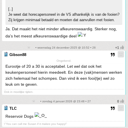
[..]
Je weet dat horecapersoneel in de VS afhankelijk is van de fooien?
Zij krijgen minimaal betaald en moeten dat aanvullen met fooien.
Ja. Dat maakt het niet minder afkeurenswaardig. Sterker nog,
da's het meest afkeurenswaardige deel
• woensdag 24 december 2025 @ 10:52 • 26
Gibson88
Ongekend.
Eurootje of 20 a 30 is acceptabel. Let wel dat ook het
keukenpersoneel hierin meedeelt. En deze (vak)mensen werken
zich helemaal het schompes. Dan vind ik een fooi(tje) wel zo
leuk om te geven.
Ook in moeilijke tijden.
• zondag 4 januari 2026 @ 23:48 • 27
TLC
Reservoir Dogs
\"You can call me Susan if it makes you happy\"