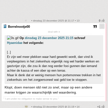
• dinsdag 23 december 2025 @ 21:17 • 13
Borrelnootje00
deal with it
Op
dinsdag 23 december 2025 21:15
schreef
Hyaenidae
het volgende:
[..]
Er zijn wel meer plekken waar hard gewerkt wordt, dan vind ik
verpleegsters in het ziekenhuis eigenlijk nog wel harder werken en
gastvrijer zijn, die zou ik dan nog eerder fooi gunnen dan iemand
achter de kassa of een ober op een terras.
Maar ik denk dat er weinig mensen hun portemonnee trekken in het
ziekenhuis om het zorgpersoneel wat geld toe te stoppen.
Klopt, doen mensen idd niet zo snel, maar op een andere
manier krijgen ze waarschijnlijk wel waardering.
'' I am under no obligation to make sense to you.''
• dinsdag 23 december 2025 @ 21:19 • 14