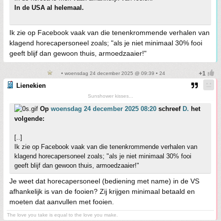
In de USA al helemaal.
Ik zie op Facebook vaak van die tenenkrommende verhalen van
klagend horecapersoneel zoals; "als je niet minimaal 30% fooi
geeft blijf dan gewoon thuis, armoedzaaier!"
• woensdag 24 december 2025 @ 09:39 • 24
Lienekien
Sunshower kisses...
Op
woensdag 24 december 2025 08:20
schreef
D.
het
volgende:
[..]
Ik zie op Facebook vaak van die tenenkrommende verhalen van
klagend horecapersoneel zoals; "als je niet minimaal 30% fooi
geeft blijf dan gewoon thuis, armoedzaaier!"
Je weet dat horecapersoneel (bediening met name) in de VS
afhankelijk is van de fooien? Zij krijgen minimaal betaald en
moeten dat aanvullen met fooien.
The love you take is equal to the love you make.