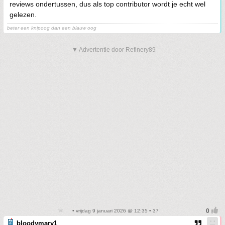
reviews ondertussen, dus als top contributor wordt je echt wel
gelezen.
beter een knipoog dan een blauw oog
▼ Advertentie door Refinery89
• vrijdag 9 januari 2026 @ 12:35 • 37
bloodymary1