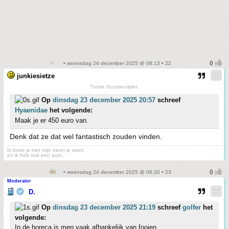
• woensdag 24 december 2025 @ 08:13 • 22
junkiesietze
Trotse Scooter-rijder.
Op
dinsdag 23 december 2025 20:57
schreef
Hyaenidae
het volgende:
Maak je er 450 euro van.
Denk dat ze dat wel fantastisch zouden vinden.
Ik boek je met mijn neon je weet.
en ik heb ook een auto.
• woensdag 24 december 2025 @ 08:20 • 23
Moderator
D.
Op
dinsdag 23 december 2025 21:19
schreef
golfer
het
volgende:
In de horeca is men vaak afhankelijk van fooien.