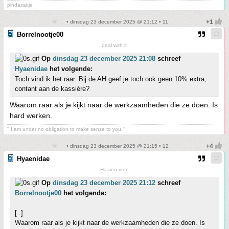
pindazakje
• dinsdag 23 december 2025 @ 21:12 • 11
Borrelnootje00
deal with it
Op
dinsdag 23 december 2025 21:08
schreef
Hyaenidae
het volgende:
Toch vind ik het raar. Bij de AH geef je toch ook geen 10% extra,
contant aan de kassière?
Waarom raar als je kijkt naar de werkzaamheden die ze doen. Is
hard werken.
'' I am under no obligation to make sense to you.''
• dinsdag 23 december 2025 @ 21:15 • 12
Hyaenidae
Haaien-idee
Op
dinsdag 23 december 2025 21:12
schreef
Borrelnootje00
het volgende:
[..]
Waarom raar als je kijkt naar de werkzaamheden die ze doen. Is