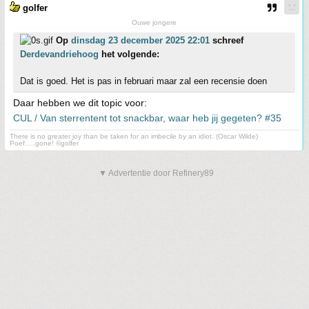
golfer
Ouwe jongere
Op
dinsdag 23 december 2025 22:01
schreef
Derdevandriehoog
het volgende:
Dat is goed. Het is pas in februari maar zal een recensie doen
Daar hebben we dit topic voor:
CUL / Van sterrentent tot snackbar, waar heb jij gegeten? #35
There is no greater joy than be taken for an imbecile by an idiot. (Oscar Wilde)
Poef.....gone! ©golfer
▼ Advertentie door Refinery89