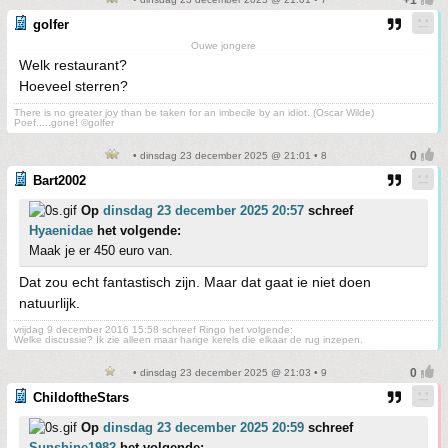
golfer
Ouwe jongere
Welk restaurant?
Hoeveel sterren?
There is no greater joy than be taken for an imbecile by an idiot. (Oscar Wilde)
Poef.....gone! ©golfer
• dinsdag 23 december 2025 @ 21:01 • 8
Bart2002
Op
dinsdag 23 december 2025 20:57
schreef
Hyaenidae
het volgende:
Maak je er 450 euro van.
Dat zou echt fantastisch zijn. Maar dat gaat ie niet doen
natuurlijk.
vrijdag 9 december 2016 15:58 schreef Ringo het volgende:
Welke discussie? Ik zie alleen maar harige kerels die elkaar de rug inzepen.
• dinsdag 23 december 2025 @ 21:03 • 9
ChildoftheStars
Op
dinsdag 23 december 2025 20:59
schreef
Sunshine1982
het volgende: