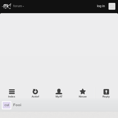
forum
log in
Index
Actief
MyAT
Nieuw
Reply
Fooi
cul