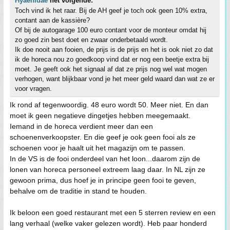
Hyaenidae
het volgende:
Toch vind ik het raar. Bij de AH geef je toch ook geen 10% extra,
contant aan de kassière?
Of bij de autogarage 100 euro contant voor de monteur omdat hij
zo goed zin best doet en zwaar onderbetaald wordt.
Ik doe nooit aan fooien, de prijs is de prijs en het is ook niet zo dat
ik de horeca nou zo goedkoop vind dat er nog een beetje extra bij
moet. Je geeft ook het signaal af dat ze prijs nog wel wat mogen
verhogen, want blijkbaar vond je het meer geld waard dan wat ze er
voor vragen.
Ik rond af tegenwoordig. 48 euro wordt 50. Meer niet. En dan
moet ik geen negatieve dingetjes hebben meegemaakt.
Iemand in de horeca verdient meer dan een
schoenenverkoopster. En die geef je ook geen fooi als ze
schoenen voor je haalt uit het magazijn om te passen.
In de VS is de fooi onderdeel van het loon...daarom zijn de
lonen van horeca personeel extreem laag daar. In NL zijn ze
gewoon prima, dus hoef je in principe geen fooi te geven,
behalve om de traditie in stand te houden.
Ik beloon een goed restaurant met een 5 sterren review en een
lang verhaal (welke vaker gelezen wordt). Heb paar honderd