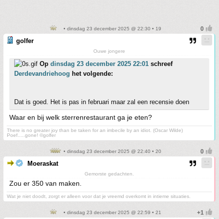
• dinsdag 23 december 2025 @ 22:30 • 19
golfer
Ouwe jongere
Op
dinsdag 23 december 2025 22:01
schreef
Derdevandriehoog
het volgende:
Dat is goed. Het is pas in februari maar zal een recensie doen
Waar en bij welk sterrenrestaurant ga je eten?
There is no greater joy than be taken for an imbecile by an idiot. (Oscar Wilde)
Poef.....gone! ©golfer
• dinsdag 23 december 2025 @ 22:40 • 20
Moeraskat
Gemorste gedachten.
Zou er 350 van maken.
Wat je niet doodt, zorgt er alleen voor dat je vreemd overkomt in intieme situaties.
• dinsdag 23 december 2025 @ 22:59 • 21