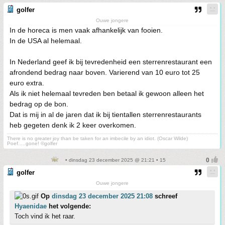
golfer
Ouwe jongere
In de horeca is men vaak afhankelijk van fooien.
In de USA al helemaal.
In Nederland geef ik bij tevredenheid een sterrenrestaurant een
afrondend bedrag naar boven. Varierend van 10 euro tot 25
euro extra.
Als ik niet helemaal tevreden ben betaal ik gewoon alleen het
bedrag op de bon.
Dat is mij in al de jaren dat ik bij tientallen sterrenrestaurants
heb gegeten denk ik 2 keer overkomen.
There is no greater joy than be taken for an imbecile by an idiot. (Oscar Wilde)
Poef.....gone! ©golfer
• dinsdag 23 december 2025 @ 21:21 • 15
golfer
Ouwe jongere
Op
dinsdag 23 december 2025 21:08
schreef
Hyaenidae
het volgende:
Toch vind ik het raar.