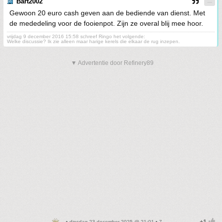
Bart2002
Gewoon 20 euro cash geven aan de bediende van dienst. Met
de mededeling voor de fooienpot. Zijn ze overal blij mee hoor.
vrijdag 9 december 2016 15:58 schreef Ringo het volgende:
Welke discussie? Ik zie alleen maar harige kerels die elkaar de rug inzepen.
▼ Advertentie door Refinery89
• dinsdag 23 december 2025 @ 21:01 • 7