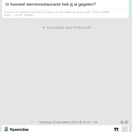
In hoeveel sterrenrestaurants heb jij al gegeten?
There is no greater joy than be taken for an imbecile by an idiot. (Oscar Wilde)
Poef.....gone! ©golfer
▼ Advertentie door Refinery89
• dinsdag 23 december 2025 @ 21:21 • 16
Hyaenidae