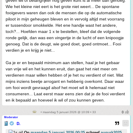
geven wil of belangrijker nog geven kunt is al meer dan genoeg.
Wie het kleine niet eert is het grote niet weert... De spontane
fooigevers waren dan ook de mensen die op de automatische
piloot in mijn geheugen bleven en in vervolg altijd met voorrang
er tussendoor smokkelde. Het ene handje wast het andere,
toch?... Hoefden maar 1 x te bestellen, bleef dat de volgende
ronde gelijk, dan was een vingertje in de lucht of een knipoogje
genoeg. Dat is de deugt, wie goed doet, goed ontmoet... Fooi
verdien je en krijg je niet...
Ga je er en bepaald minimum aan stellen, haal je het gebaar
van vrije wil en het kunnen eruit, dan gaat het niet meer om
verdienen maar willen hebben of je het nu verdient of niet. Wat
mijns inziens beetje arrogant en hebberig overkomt. Daar waar
om fooi wordt gevraagd alsof het moet wil ik helemaal niet
consumeren... Laat eerst maar eens zien dat je de fooi verdient
en ik bepaald an hoeveel ik wil of zou kunnen geven.
• maandag 5 januari 2026 @ 10:09 • 33
Moderator
D.
Op
maandag 5 januari 2026 00:25
schreef
augurk2025