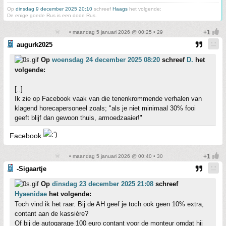
Op
dinsdag 9 december 2025 20:10
schreef
Haags
het volgende:
De enige goede Rus is een dode Rus.
• maandag 5 januari 2026 @ 00:25 • 29
augurk2025
Op
woensdag 24 december 2025 08:20
schreef
D.
het
volgende:
[..]
Ik zie op Facebook vaak van die tenenkrommende verhalen van
klagend horecapersoneel zoals; "als je niet minimaal 30% fooi
geeft blijf dan gewoon thuis, armoedzaaier!"
Facebook
• maandag 5 januari 2026 @ 00:40 • 30
-Sigaartje
Op
dinsdag 23 december 2025 21:08
schreef
Hyaenidae
het volgende:
Toch vind ik het raar. Bij de AH geef je toch ook geen 10% extra,
contant aan de kassière?
Of bij de autogarage 100 euro contant voor de monteur omdat hij